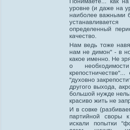
Понимаете... как н
уровне (и даже на у
наиболее важными 
устанавливаетс
определенный пери
качество.
Нам ведь тоже навя
нам не димон" - в н
какое именно. Не зр
о необходимос
крепостничестве"..
"духовно закрепости
другого выхода, акр
большой нужде нельз
красиво жить не зап
И в совке (разбива
партийной своры к
искали попытки "ф