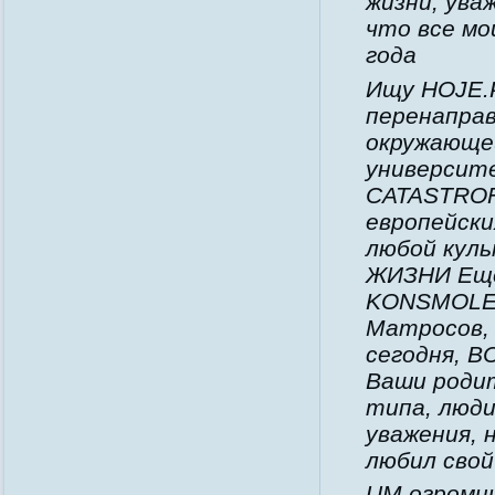
жизни, ув
что все м
года
Ищу HOJE.
перенаправ
окружающей
университе
CATASTROF
европейски
любой кул
ЖИЗНИ Еще
KONSMOLEN
Матросов, 
сегодня, В
Ваши родит
типа, люди
уважения,
любил свой
UM огромны