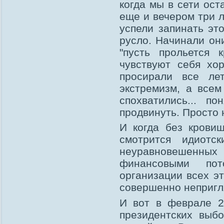
когда мы в сети ост
еще и вечером три л
успели запинать эт
русло. Начинали он
"пусть прольется 
чувствуют себя хо
просирали все ле
экстремизм, а всем
спохватились... п
продвинуть. Просто 
И когда без кровищ
смотрится идиотс
неуравновешенных
финансовыми пот
организации всех эт
совершенно непригл
И вот в феврале 2
президентских выбо