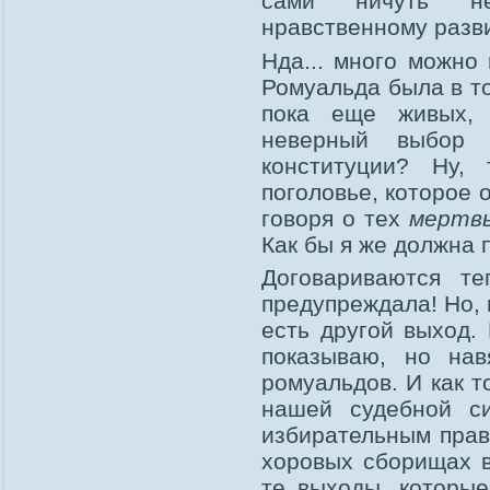
сами ничуть н
нравственному разв
Нда... много можно 
Ромуальда была в то
пока еще живых, 
неверный выбор
конституции? Ну, 
поголовье, которое 
говоря о тех
мертв
Как бы я же должна 
Договариваются т
предупреждала! Но, 
есть другой выход.
показываю, но нав
ромуальдов. И как т
нашей судебной си
избирательным прав
хоровых сборищах в
те выходы, которы