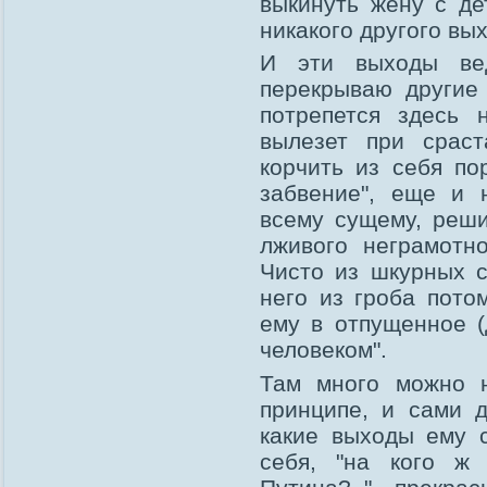
выкинуть жену с де
никакого другого вы
И эти выходы ве
перекрываю другие 
потрепется здесь 
вылезет при срас
корчить из себя по
забвение", еще и 
всему сущему, реши
лживого неграмотн
Чисто из шкурных с
него из гроба пото
ему в отпущенное (
человеком".
Там много можно на
принципе, и сами д
какие выходы ему 
себя, "на кого ж 