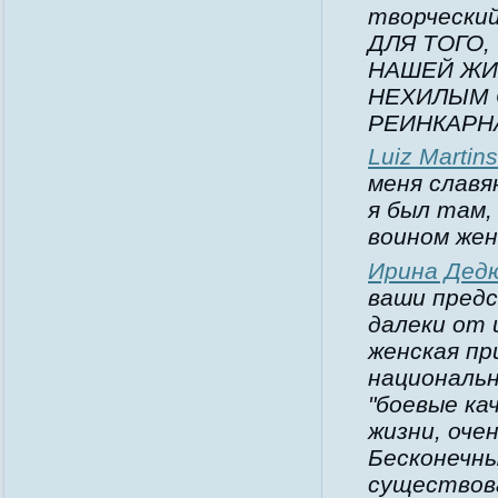
творческий
ДЛЯ ТОГО
НАШЕЙ ЖИ
НЕХИЛЫМ 
РЕИНКАРНА
Luiz Martins
меня славя
я был там,
воином же
Ирина Дед
ваши предс
далеки от 
женская пр
национальн
"боевые ка
жизни, оче
Бесконечны
существова