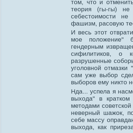
том, что и отменит
теория (гы-гы) не
себестоимости не 
фашизм, расовую те
И весь этот отврат
мое положение" 
гендерным извраще
сифилитиков, о 
разрушенные соборы
уголовной отмазки 
сам уже выбор сдел
выборов ему никто н
Нда... успела я нас
выхода" в кратком
методами советской 
неверный шажок, по
себе массу оправдан
выхода, как прирез