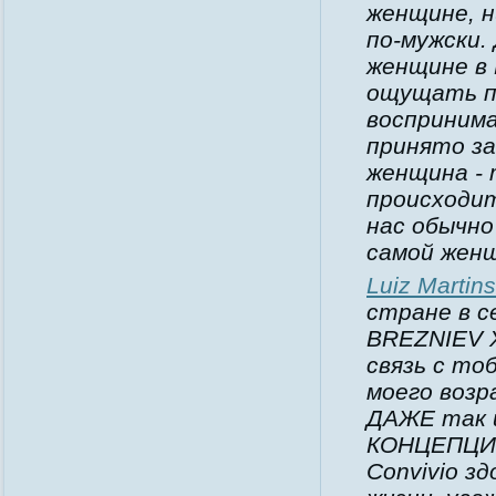
женщине, н
по-мужски.
женщине в 
ощущать п
воспринима
принято за
женщина - 
происходит
нас обычно
самой жен
Luiz Martins
стране в 
BREZNIEV Х
связь с т
моего возр
ДАЖЕ так и
КОНЦЕПЦИИ
Convivio з