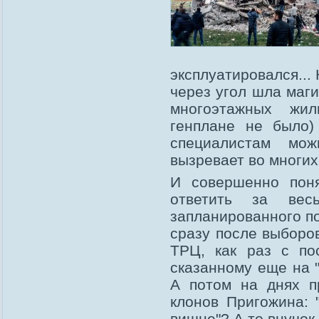
эксплуатировался... 
через угол шла маги
многоэтажных жи
генплане не было)
специалистам мож
вызревает во многих
И совершенно поня
ответить за вес
запланированного по
сразу после выборо
ТРЦ, как раз с по
сказанному еще на "
А потом на днях 
клонов Пригожина: 
вишне"? А то внучок