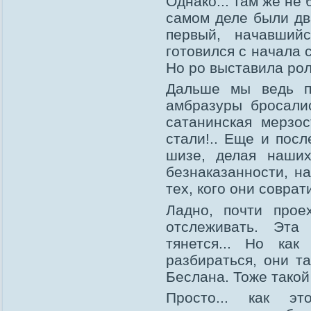
Однако... там же не
самом деле были дв
первый, начавший
готовился с начала с
Но ро выставила ро
Дальше мы ведь п
амбразуры бросали
сатанинская мерзо
стали!.. Еще и пос
шизе, делая наших
безнаказанности, н
тех, кого они соврати
Ладно, почти прое
отслеживать. Эта
тянется... Но ка
разбираться, они т
Беслана. Тоже такой
Просто... как э