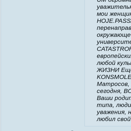
уважитель
мои женщи
HOJE.PASS
перенаправ
окружающей
университе
CATASTROF
европейски
любой кул
ЖИЗНИ Еще
KONSMOLEN
Матросов, 
сегодня, В
Ваши родит
типа, люди
уважения,
любил свой