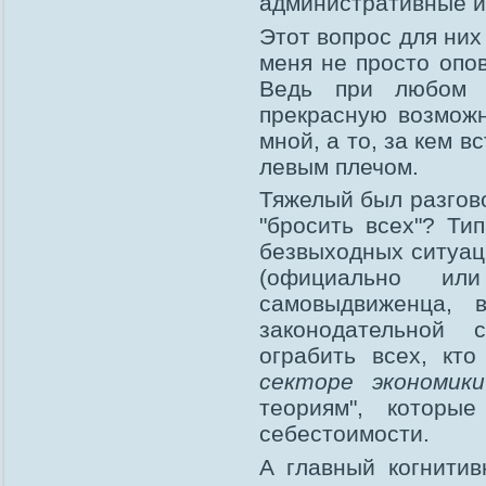
административные и
Этот вопрос для ни
меня не просто опов
Ведь при любом 
прекрасную возможн
мной, а то, за кем в
левым плечом.
Тяжелый был разгово
"бросить всех"? Ти
безвыходных ситуаци
(официально или
самовыдвиженца, 
законодательной 
ограбить всех, кт
секторе экономики
теориям", которы
себестоимости.
А главный когнити