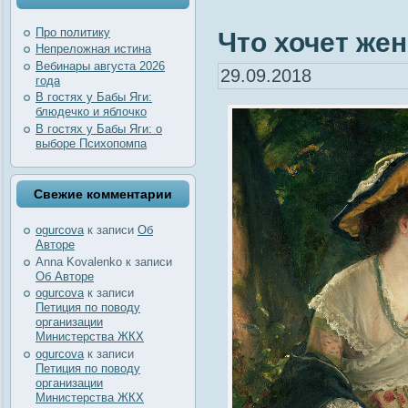
Про политику
Что хочет жен
Непреложная истина
Вебинары августа 2026
29.09.2018
года
В гостях у Бабы Яги:
блюдечко и яблочко
В гостях у Бабы Яги: о
выборе Психопомпа
Свежие комментарии
ogurcova
к записи
Об
Авторе
Anna Kovalenko
к записи
Об Авторе
ogurcova
к записи
Петиция по поводу
организации
Министерства ЖКХ
ogurcova
к записи
Петиция по поводу
организации
Министерства ЖКХ