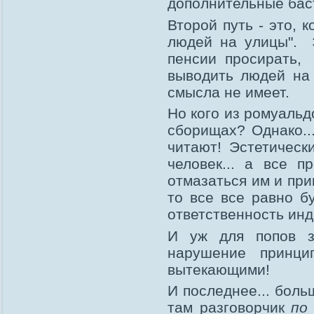
дополнительные баст
Второй путь - это, 
людей на улицы". Э
пенсии просирать, 
выводить людей на 
смысла не имеет.
Но кого из ромуальд
сборищах? Однако..
читают! Эстетическ
человек... а все п
отмазаться им и при
то все все равно б
ответственность ин
И уж для попов з
нарушение принци
вытекающими!
И последнее... боль
там разговорчик
по