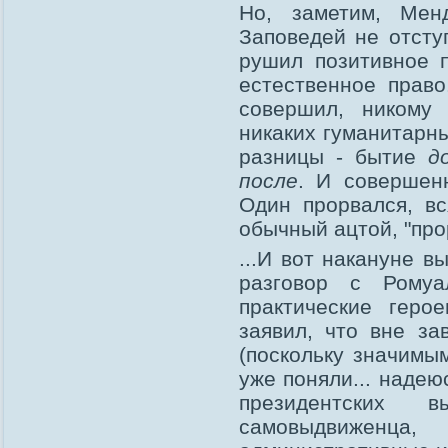
Но, заметим, Мен
Заповедей не отсту
рушил позитивное 
естественное право
совершил, никому
никаких гуманитарны
разницы - бытие
д
после
. И совершенн
Один прорвался, вс
обычный ацтой, "про
...И вот накануне 
разговор с Ромуа
практические геро
заявил, что вне з
(поскольку значимы
уже поняли... надею
президентских
самовыдвиженца