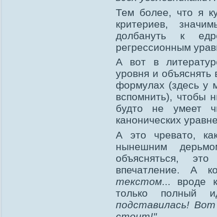
Тем более, что я к
критериев, значи
долбануть к едр
регрессионным урав
А вот в литератур
уровня и объяснять
формулах (здесь у 
вспомнить), чтобы н
будто не умеет ч
канонических уравне
А это чревато, ка
нынешним дерьмо
объясняться, эт
впечатление. А к
текстом
... вроде
только полный 
подставилась! Вот
стоит!"