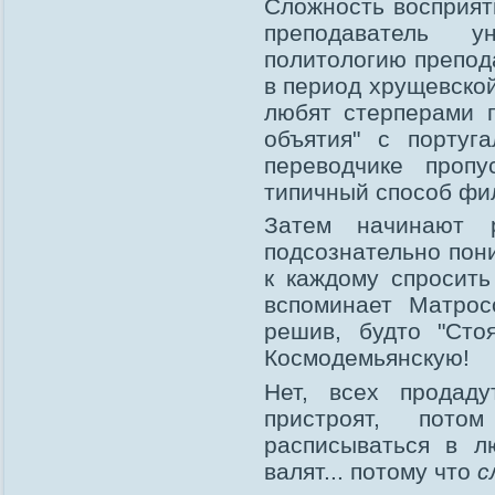
Сложность восприят
преподаватель у
политологию препод
в период хрущевской
любят стерперами п
объятия" с португ
переводчике пропу
типичный способ фи
Затем начинают р
подсознательно пони
к каждому спросить
вспоминает Матрос
решив, будто "Сто
Космодемьянскую!
Нет, всех продад
пристроят, пото
расписываться в л
валят... потому что
с