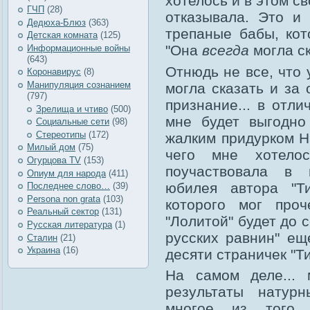
хотелось и в этом с
ГЧП
(28)
отказывала. Это и
Дедюха-Блюз
(363)
трепаные бабы, кот
Детская комната
(125)
"Она
всегда
могла ск
Информационные войны
(643)
Отнюдь не все, что 
Коронавирус
(8)
Манипуляция сознанием
могла сказать и за
(797)
признание... в отли
Зрелища и чтиво
(500)
мне будет выгодно
Социальные сети
(98)
Стереотипы
(172)
жалким придурком На
Милый дом
(75)
чего мне хотело
Огурцова TV
(153)
поучаствовала в 
Опиум для народа
(411)
юбилея автора "Т
Последнее слово…
(39)
Рersona non grata
(103)
которого мог про
Реальный сектор
(131)
"Лолитой" будет до 
Русская литература
(1)
русских равнин" ещ
Сталин
(21)
Украина
(16)
десяти страничек "Ти
На самом деле... 
результаты натурн
многое из того,