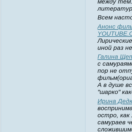
между тем.
литератур
Всем насто
Анонс филь
YOUTUBE.
Лирические
иной раз н
Галина Ще
с самураями
пор не отп
фильм(ориг
А в душе в
"шарко" ка
Ирина Дед
восприним
остро, как
самураев ч
сложившимс