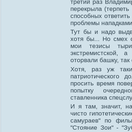
третий раз Владими
перекрыла (терпеть
способных ответить
проблемы нападками
Тут бы и надо выдв
хотя бы... Но смех
мои тезисы тыри
экстремистской, 
оторвали башку, так 
Хотя, раз уж так
патриотического 
просить время пове
попытку очередно
ставленника спецсл
И я там, значит, н
чисто гипотетически
самураев" по филь
"Стояние Зои" - "З