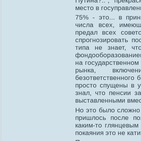
Путина?..", прекра
место в госуправлен
75% - это... в при
числа всех, имеющ
предал всех совет
спрогнозировать пос
типа не знает, ч
фондооборазованием
на государственном
рынка, включе
безответственного б
просто спущены в у
знал, что пенсии з
выставленными вмес
Но это было сложно 
пришлось после п
каким-то глянцевым
покаяния это не кати