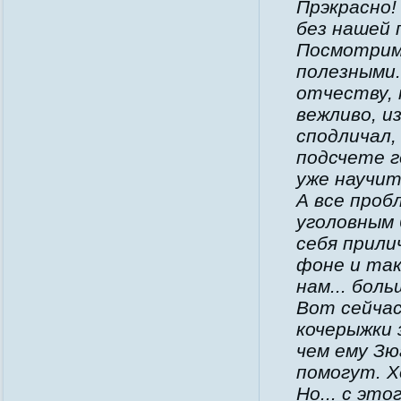
Прэкрасно!
без нашей 
Посмотрим,
полезными.
отчеству, 
вежливо, и
сподличал,
подсчете г
уже научит
А все проб
уголовным 
себя прили
фоне и так
нам... бол
Вот сейча
кочерыжки 
чем ему Зю
помогут. Х
Но... с это