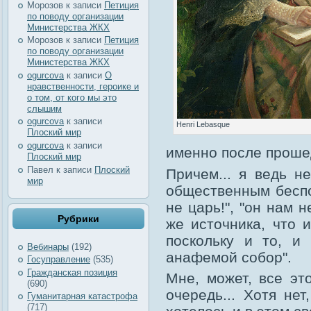
Морозов
к записи
Петиция
по поводу организации
Министерства ЖКХ
Морозов
к записи
Петиция
по поводу организации
Министерства ЖКХ
ogurcova
к записи
О
нравственности, героике и
о том, от кого мы это
слышим
ogurcova
к записи
Henri Lebasque
Плоский мир
ogurcova
к записи
именно после проше
Плоский мир
Павел
к записи
Плоский
Причем... я ведь н
мир
общественным беспо
не царь!", "он нам н
Рубрики
же источника, что и
поскольку и то, и 
Вебинары
(192)
анафемой собор".
Госуправление
(535)
Гражданская позиция
Мне, может, все эт
(690)
очередь... Хотя не
Гуманитарная катастрофа
(717)