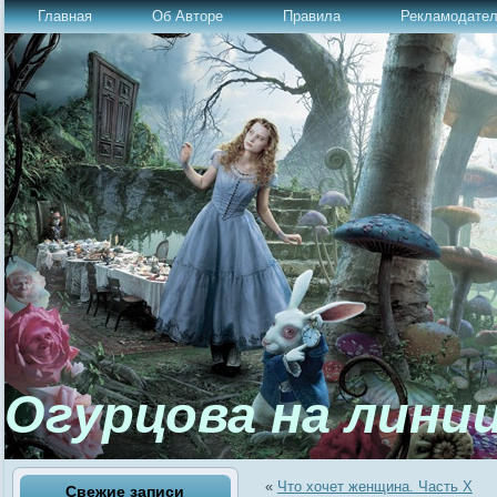
Главная
Об Авторе
Правила
Рекламодате
Огурцова на лини
«
Что хочет женщина. Часть Х
Свежие записи