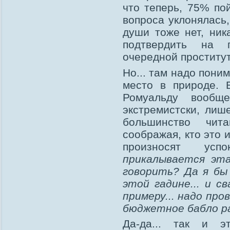
что теперь, 75% пой
вопроса уклонялась,
души тоже нет, ник
подтвердить на пс
очередной проститут
Но... там надо пони
место в природе. 
Ромуальду вообще
экстремистски, лиш
большинство чит
соображая, кто это 
произносят усп
прикалывается эта
говорить? Да я бы
этой гадине... и с
примеру... надо про
бюджетное бабло р
Да-да... так и э