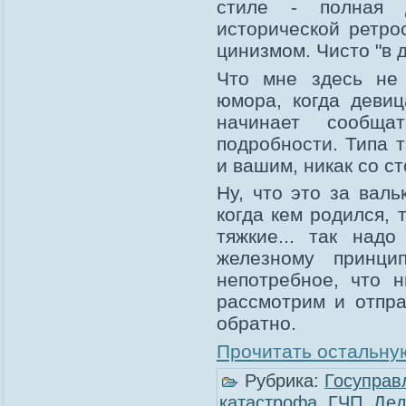
стиле - полная 
исторической ретро
цинизмом. Чисто "в 
Что мне здесь не 
юмора, когда девиц
начинает сообщ
подробности. Типа т
и вашим, никак со с
Ну, что это за валь
когда кем родился, 
тяжкие... так над
железному принци
непотребное, что 
рассмотрим и отпра
обратно.
Прочитать остальную
Рубрика:
Госуправ
катастрофа
,
ГЧП
,
Дед