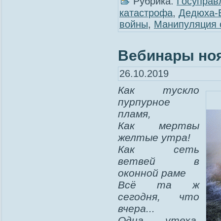
Рубрика:
Госуправ
катастрофа
,
Дедюха-
войны
,
Манипуляция 
Вебинары но
26.10.2019
Как тускло
пурпурное
пламя,
Как мертвы
желтые утра!
Как сеть
ветвей в
оконной раме
Всё та ж
сегодня, что
вчера...
Одна утеха,