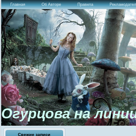
Главная
Об Авторе
Правила
Рекламодате
Огурцова на лини
Свежие записи