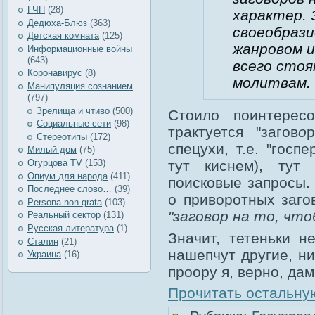
ГЧП
(28)
характер.
Дедюха-Блюз
(363)
своеобрази
Детская комната
(125)
жанровом 
Информационные войны
(643)
всего стоя
Коронавирус
(8)
молитвам.
Манипуляция сознанием
(797)
Зрелища и чтиво
(500)
Стоило поинтерес
Социальные сети
(98)
трактуется "загов
о
Стереотипы
(172)
спецухи, т.е. "госп
Милый дом
(75)
Огурцова TV
(153)
тут киснем), тут
Опиум для народа
(411)
поисковые запросы.
Последнее слово…
(39)
о приворотных заго
Рersona non grata
(103)
"заговор на то, чт
Реальный сектор
(131)
Русская литература
(1)
Значит, тетеньки н
Сталин
(21)
нашепчут другие, ни
Украина
(16)
проору я, верно, дам
Прочитать остальную