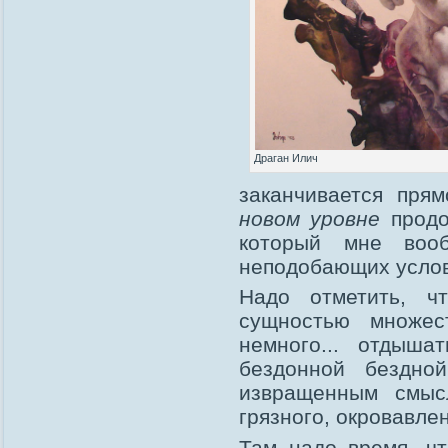
Драган Илич
заканчивается пря
новом уровне
продо
который мне воо
неподобающих услов
Надо отметить, ч
сущностью множес
немного... отдыша
бездонной бездной
извращенным смыс
грязного, окровавле
Там надо время, чт