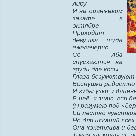
лиру.
И на оранжевом
закате в
октябре
Приходит
девушка туда
ежевечерно.
Со лба
спускаются на
груди две косы,
Глаза безумствуют 
Веснушки радостно 
И губы узки и длинн
В неё, я знаю, вся 
(Я разумею под «дер
Ей лестно чувствов
Но для исканий всех
Она кокетлива и де
Такая ласковая по п