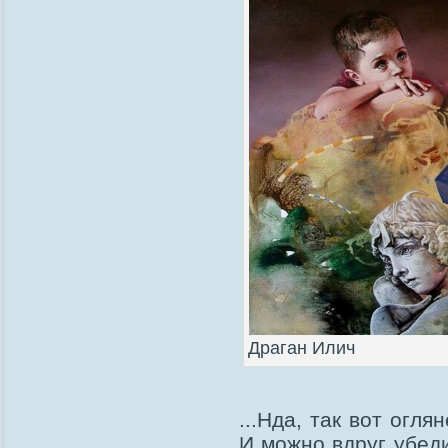
Драган Илич
...Нда, так вот огл
И можно вдруг убеди