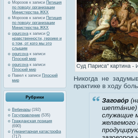
Морозов
к записи
Петиция
по поводу организации
Министерства ЖКХ
Морозов
к записи
Петиция
по поводу организации
Министерства ЖКХ
ogurcova
к записи
О
нравственности, героике и
о том, от кого мы это
слышим
ogurcova
к записи
Плоский мир
ogurcova
к записи
Суд Париса" картина -
Плоский мир
Павел
к записи
Плоский
Никогда не задумыв
мир
практике в ходу бол
Рубрики
Загово́р
(на
шепта́ние
Вебинары
(192)
служащие 
Госуправление
(535)
Гражданская позиция
желаемого 
(690)
продуцирую
Гуманитарная катастрофа
заговоров 
(717)