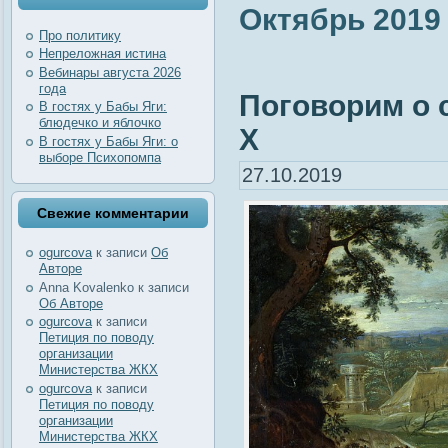
Октябрь 2019
Про политику
Непреложная истина
Вебинары августа 2026
года
Поговорим о 
В гостях у Бабы Яги:
блюдечко и яблочко
Х
В гостях у Бабы Яги: о
выборе Психопомпа
27.10.2019
Свежие комментарии
ogurcova
к записи
Об
Авторе
Anna Kovalenko
к записи
Об Авторе
ogurcova
к записи
Петиция по поводу
организации
Министерства ЖКХ
ogurcova
к записи
Петиция по поводу
организации
Министерства ЖКХ