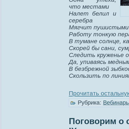
что местами
Налет белил и
серебра
Мягчит пушистыми
Работу тонкую пера
В тумане солнце, как
Скорей бы сани, сум
Следить круженье о
Да, упиваясь медны
В безбрежной зыбко
Скользить по лини
Прочитать остальную
Рубрика:
Вебинар
Поговорим о 