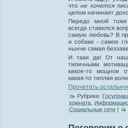
что
не хочется
писа
целом начинает дохо
Передо мной тоже
всегда ставился вопр
самую любовь? В при
и собаки - самое гл
нынче самая беззав
И таки да! От наш
типичными мотивац
какое-то мощное от
какая-то теплая вол
Прочитать остальную
Рубрика:
Госуправ
комната
,
Информацио
Социальные сети
|
Поговорим о 