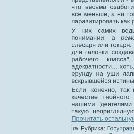
что весьма озабот
все меньше, а на то
паразитировать как 
У них самих вед
понимании, а
рем
слесаря или токаря.
для галочки создав
рабочего класса"
адекватности... хот
ерунду на уши лап
вскрывшейся истины
Если, конечно, так
качестве гнойного
нашими "деятелями 
такую неприглядную
Прочитать остальную
Рубрика:
Госуправ