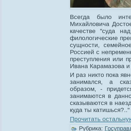
Всегда было инт
Михайловича Достое
качестве "суда на
филологические пре
сущности, семейное
Россией с непремен
преступления или п
Ивана Карамазова и
И раз никто пока яв
занимался, а ска
образом, - придет
занимаются в данн
сказываются в наезд
куда ты катишься?.."
Прочитать остальную
Рубрика:
Госуправ