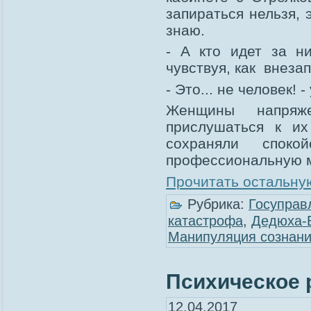
запираться нельзя, э
знаю.
- А кто идет за н
чувствуя, как внезап
- Это... не человек!
Женщины напряж
прислушаться к и
сохраняли споко
профессиональную м
Прочитать остальную
Рубрика:
Госуправ
катастрофа
,
Дедюха-
Манипуляция сознан
Психическое 
12.04.2017