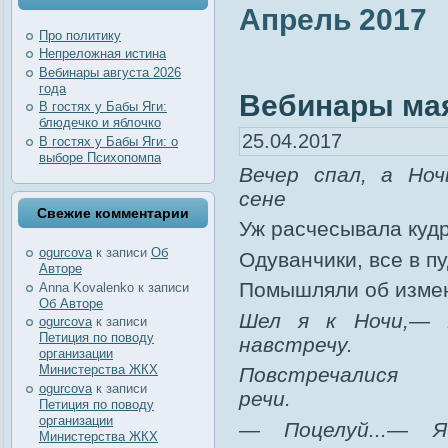
Апрель 2017
Про политику
Непреложная истина
Вебинары августа 2026
года
Вебинары ма
В гостях у Бабы Яги:
блюдечко и яблочко
25.04.2017
В гостях у Бабы Яги: о
выборе Психопомпа
Вечер спал, а Ноч
сене
Свежие комментарии
Уж расчесывала кудр
ogurcova
к записи
Об
Одуванчики, все в пу
Авторе
Помышляли об изме
Anna Kovalenko
к записи
Об Авторе
Шел я к Ночи,— 
ogurcova
к записи
Петиция по поводу
навстречу.
организации
Министерства ЖКХ
Повстречалися
ogurcova
к записи
речи.
Петиция по поводу
организации
— Поцелуй...— 
Министерства ЖКХ