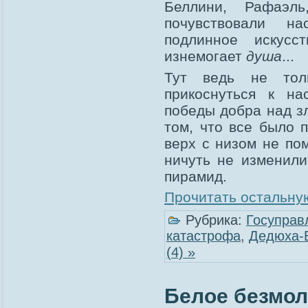
Беллини,
Рафаэль
почувствовали на
подлинное искусс
изнемогает
душа
...
Тут ведь не тол
прикоснуться к на
победы добра над з
том, что все было 
верх с низом не по
ничуть не изменили
пирамид.
Прочитать остальную
Рубрика:
Госуправ
катастрофа
,
Дедюха-
(4) »
Белое безмолв