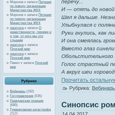
перечу...
Морозов
к записи
Петиция
по поводу организации
И — опять до новой
Министерства ЖКХ
Морозов
к записи
Петиция
Шел я дальше. Незн
по поводу организации
Министерства ЖКХ
Улыбнулася с полян
ogurcova
к записи
О
Руки гнулись, как л
нравственности, героике и
о том, от кого мы это
И она смеялась гром
слышим
ogurcova
к записи
Вместо глаз синели
Плоский мир
ogurcova
к записи
Обольстительного 
Плоский мир
Павел
к записи
Плоский
Голос страстный пел
мир
А вкруг шеи хоровод
Прочитать остальную
Рубрики
Рубрика:
Вебинар
Вебинары
(192)
Госуправление
(535)
Гражданская позиция
Синопсис рома
(690)
Гуманитарная катастрофа
14.04.2017
(717)