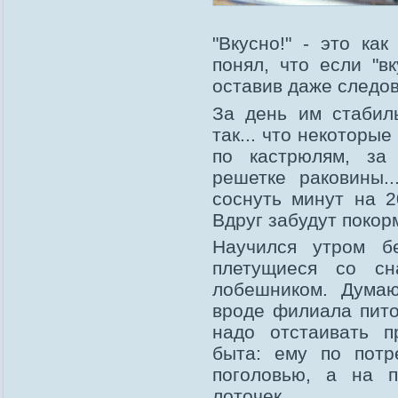
"Вкусно!" - это ка
понял, что если "вк
оставив даже следов
За день им стабил
так... что некоторы
по кастрюлям, за 
решетке раковины.
соснуть минут на 2
Вдруг забудут покор
Научился утром б
плетущиеся со сн
лобешником. Думаю
вроде филиала пито
надо отстаивать п
быта: ему по потр
поголовью, а на п
лоточек.