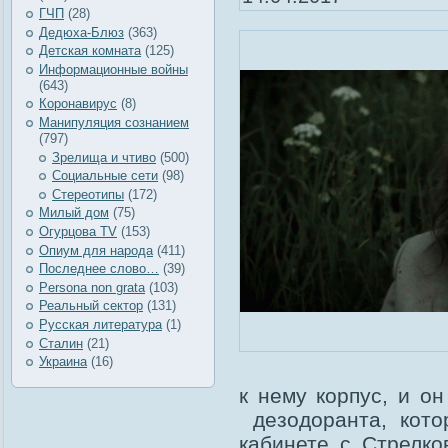
ГЧП
(28)
Дедюха-Блюз
(363)
Детская комната
(125)
Информационные войны
(643)
Коронавирус
(8)
Манипуляция сознанием
(797)
Зрелища и чтиво
(500)
Социальные сети
(98)
Стереотипы
(172)
Милый дом
(75)
Огурцова TV
(153)
Опиум для народа
(411)
Последнее слово…
(39)
Рersona non grata
(103)
Реальный сектор
(131)
Русская литература
(1)
Сталин
(21)
Украина
(16)
к нему корпус, и о
дезодоранта, кото
кабинете с Стрелко