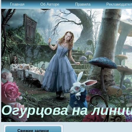
Главная
Об Авторе
Правила
Рекламодате
Огурцова на лини
Свежие записи