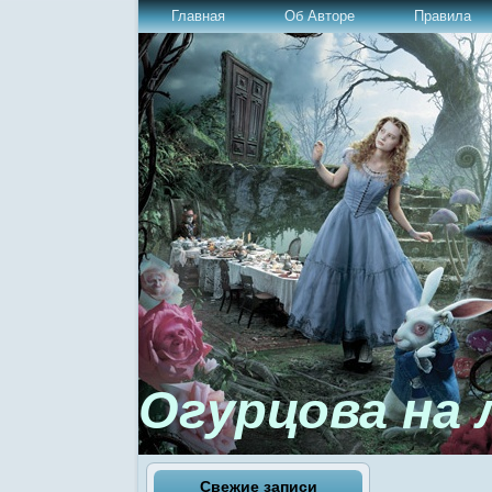
Главная
Об Авторе
Правила
Огурцова на 
Свежие записи