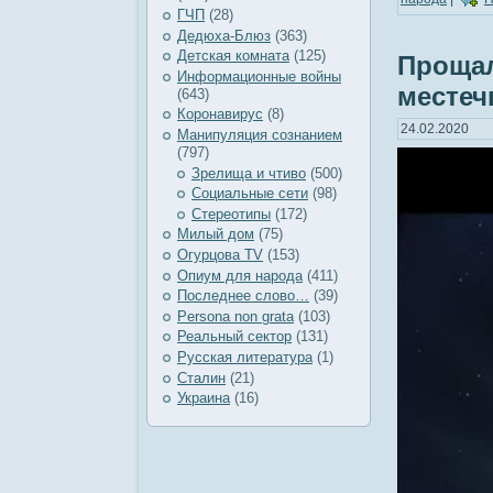
ГЧП
(28)
Дедюха-Блюз
(363)
Детская комната
(125)
Прощал
Информационные войны
местеч
(643)
Коронавирус
(8)
24.02.2020
Манипуляция сознанием
(797)
Зрелища и чтиво
(500)
Социальные сети
(98)
Стереотипы
(172)
Милый дом
(75)
Огурцова TV
(153)
Опиум для народа
(411)
Последнее слово…
(39)
Рersona non grata
(103)
Реальный сектор
(131)
Русская литература
(1)
Сталин
(21)
Украина
(16)