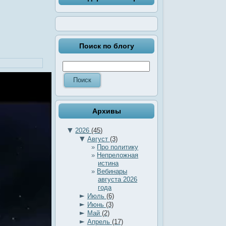
Поиск по блогу
Архивы
▼
2026
(45)
▼
Август
(3)
Про политику
Непреложная
истина
Вебинары
августа 2026
года
►
Июль
(6)
►
Июнь
(3)
►
Май
(2)
►
Апрель
(17)