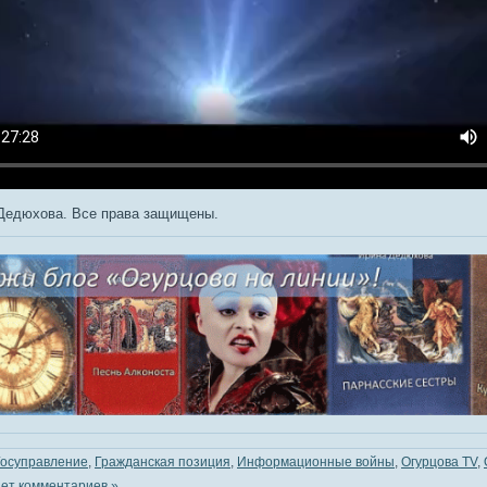
Дедюхова. Все права защищены.
Госуправление
,
Гражданская позиция
,
Информационные войны
,
Огурцова TV
,
ет комментариев »