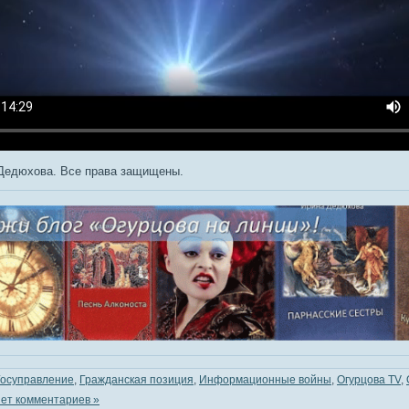
Дедюхова. Все права защищены.
Госуправление
,
Гражданская позиция
,
Информационные войны
,
Огурцова TV
,
ет комментариев »