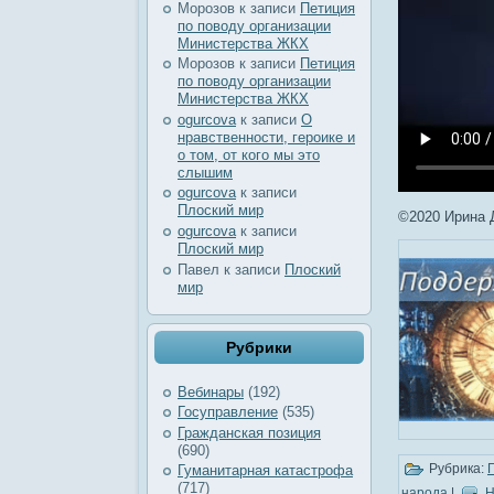
Морозов
к записи
Петиция
по поводу организации
Министерства ЖКХ
Морозов
к записи
Петиция
по поводу организации
Министерства ЖКХ
ogurcova
к записи
О
нравственности, героике и
о том, от кого мы это
слышим
ogurcova
к записи
Плоский мир
©2020 Ирина 
ogurcova
к записи
Плоский мир
Павел
к записи
Плоский
мир
Рубрики
Вебинары
(192)
Госуправление
(535)
Гражданская позиция
(690)
Рубрика:
Гуманитарная катастрофа
(717)
народа
|
Н