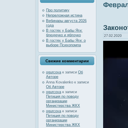
Феврал
Про политику
Непреложная истина
Вебинары августа 2026
года
Законо
В гостях у Бабы Яги:
блюдечко и яблочко
27.02.2020
В гостях у Бабы Яги: о
выборе Психопомпа
Свежие комментарии
ogurcova
к записи
Об
Авторе
Anna Kovalenko
к записи
Об Авторе
ogurcova
к записи
Петиция по поводу
организации
Министерства ЖКХ
ogurcova
к записи
Петиция по поводу
организации
Министерства ЖКХ