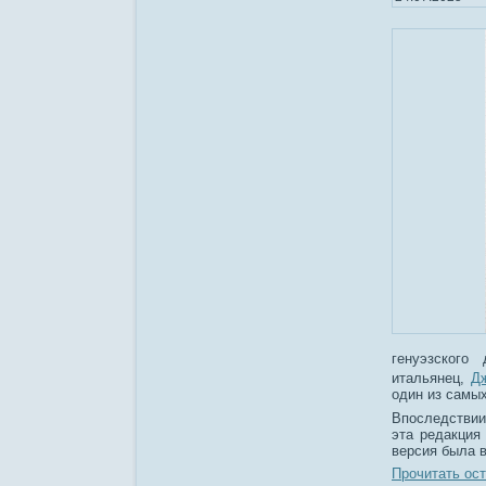
генуэзского
итальянец,
Д
один из самых
Впоследстви
эта редакция
версия была в
Прочитать ост