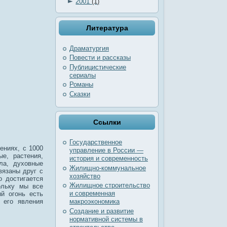
►
2001
(1)
Литература
Драматургия
Повести и рассказы
Публицистические
сериалы
Романы
Сказки
Ссылки
Государственное
ениях, с 1000
управление в России —
е, растения,
история и современность
ла, духовные
Жилищно-коммунальное
вязаны друг с
хозяйство
о достигается
Жилищное строительство
ольку мы все
и современная
й огонь есть
 его явления
макроэкономика
Создание и развитие
нормативной системы в