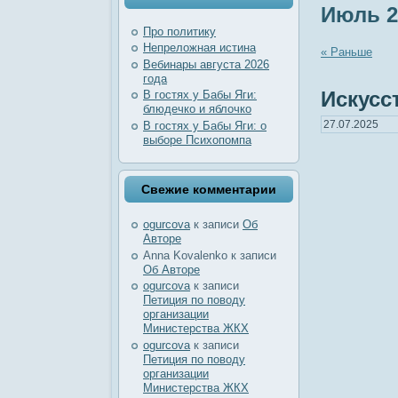
Июль 2
Про политику
Непреложная истина
« Раньше
Вебинары августа 2026
года
Искусс
В гостях у Бабы Яги:
блюдечко и яблочко
27.07.2025
В гостях у Бабы Яги: о
выборе Психопомпа
Свежие комментарии
ogurcova
к записи
Об
Авторе
Anna Kovalenko
к записи
Об Авторе
ogurcova
к записи
Петиция по поводу
организации
Министерства ЖКХ
ogurcova
к записи
Петиция по поводу
организации
Министерства ЖКХ