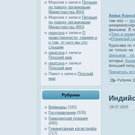
Морозов
к записи
Петиция
по поводу организации
Министерства ЖКХ
Аки́ра Куроса
Морозов
к записи
Петиция
там же) —
яп
по поводу организации
кинорежиссёр
Министерства ЖКХ
фильмов. В п
ogurcova
к записи
О
«
Трон в крови
нравственности, героике и
«
Отважный с
о том, от кого мы это
Куросава по 
слышим
не только на
ogurcova
к записи
фильмов по
Плоский мир
которых
Андр
ogurcova
к записи
большей попул
Плоский мир
Прочитать ост
Павел
к записи
Плоский
мир
Рубрика:
Рубрики
Индийс
Вебинары
(192)
26.07.2025
Госуправление
(535)
Гражданская позиция
(690)
Гуманитарная катастрофа
(717)