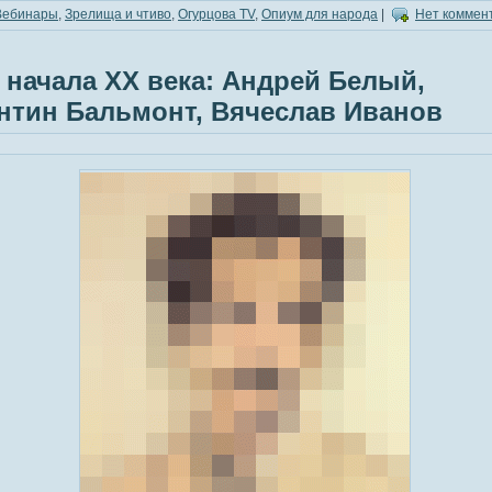
Вебинары
,
Зрелища и чтиво
,
Огурцова TV
,
Опиум для народа
|
Нет коммен
 начала ХХ века: Андрей Белый,
нтин Бальмонт, Вячеслав Иванов