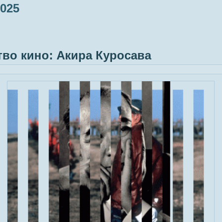
025
тво кино: Акира Куросава