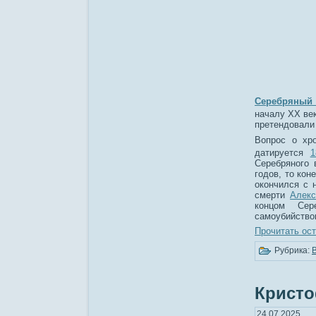
Серебряный
началу XX ве
претендовал
Вопрос о хро
датируется
1
Серебряного 
годов, то кон
окончился с
смерти
Алекс
концом Сер
самоубийств
Прочитать ост
Рубрика:
Кристо
24.07.2025