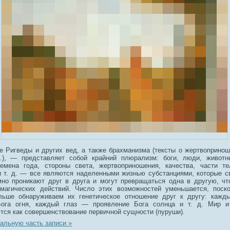
е Ригведы и других вед, а также брахманизма (тексты о жертвопринош
.), — представляет собой крайний плюрализм: боги, люди, животны
емена года, стороны света, жертвоприношения, качества, части те
и т. д. — все являются наделенными жизнью субстанциями, которые с
мно проникают друг в друга и могут превращаться одна в другую, чт
магических действий. Число этих возможностей уменьшается, поск
ьше обнаруживаем их генетическое отношение друг к другу: кажды
Бога огня, каждый глаз — проявление Бога солнца и т. д. Мир и
тся как совершенствование первичной сущности (пуруши).
альную часть записи »