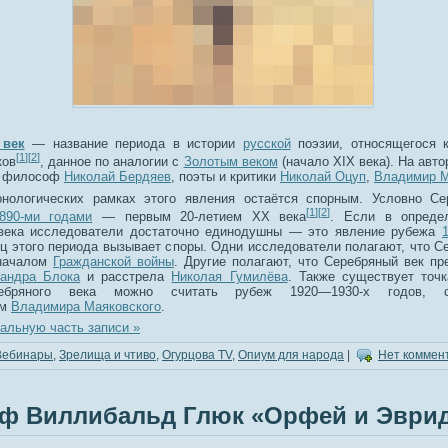
 век
— название периода в истории
русской
поэзии, относящегося 
[
1
]
[
2
]
ков
, данное по аналогии с
Золотым веком
(начало XIX века). На авто
и философ
Николай Бердяев
, поэты и критики
Николай Оцуп
,
Владимир М
нологических рамках этого явления остаётся спорным. Условно Се
[
1
]
[
2
]
890-ми годами
— первым 20-летием XX века
. Если в опреде
века исследователи достаточно единодушны — это явление рубежа
ец этого периода вызывает споры. Одни исследователи полагают, что С
 началом
Гражданской войны
. Другие полагают, что Серебряный век пр
андра Блока
и расстрела
Николая Гумилёва
. Также существует точк
ебряного века можно считать рубеж 1920—1930-х годов, 
ом
Владимира Маяковского
.
альную часть записи »
Вебинары
,
Зрелища и чтиво
,
Огурцова TV
,
Опиум для народа
|
Нет коммен
ф Виллибальд Глюк «Орфей и Эври