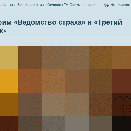
Вебинары
,
Зрелища и чтиво
,
Огурцова TV
,
Опиум для народа
|
Нет коммен
рим «Ведомство страха» и «Третий
к»