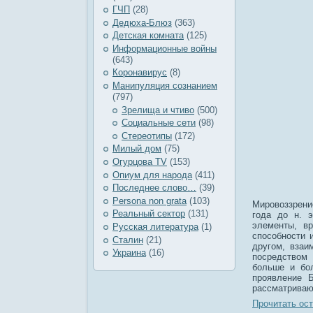
ГЧП
(28)
Дедюха-Блюз
(363)
Детская комната
(125)
Информационные войны
(643)
Коронавирус
(8)
Манипуляция сознанием
(797)
Зрелища и чтиво
(500)
Социальные сети
(98)
Стереотипы
(172)
Милый дом
(75)
Огурцова TV
(153)
Опиум для народа
(411)
Последнее слово…
(39)
Рersona non grata
(103)
Мировоззрени
Реальный сектор
(131)
года до н. э
элементы, вр
Русская литература
(1)
способности 
Сталин
(21)
другом, взаи
Украина
(16)
посредством 
больше и бол
проявление 
рассматриваю
Прочитать ост