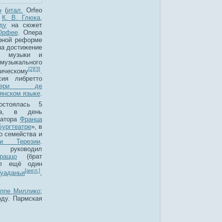
»
(
итал.
Orfeo
а
К. В. Глюка
,
ду
на сюжет
Орфее
. Опера
рной реформе
на достижение
ия музыки и
музыкального
[2]
[3]
ческому
.
сия либретто
ньери де
янском языке
.
остоялась 5
да, в день
ратора
Франца
Бургтеатре
», в
о семейства и
ии Терезии
.
уководил
раццо
(брат
ил ещё один
[англ.]
Гуаданьи
,
ппе Миллико
;
ду. Пармская