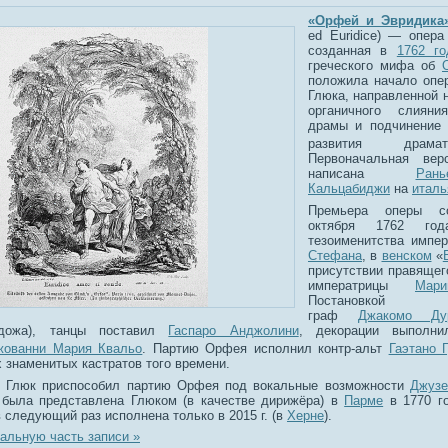
«Орфей и Эвридика
ed Euridice
) — опер
созданная в
1762 го
греческого мифа об
положила начало опе
Глюка, направленной 
органичного слиян
драмы и подчинение 
развития драмати
Первоначальная вер
написана
Ра
Кальцабиджи
на
италь
Премьера оперы с
октября 1762 го
тезоименитства импе
Стефана
, в
венском
«
присутствии правящег
императрицы
Мар
Постановкой р
граф
Джакомо Ду
 дожа), танцы поставил
Гаспаро Анджолини
, декорации выполн
жованни Мария Квальо
. Партию Орфея исполнил контр-альт
Гаэтано 
 знаменитых кастратов того времени.
и Глюк приспособил партию Орфея под вокальные возможности
Джузе
 была представлена Глюком (в качестве дирижёра) в
Парме
в 1770 го
 следующий раз исполнена только в 2015 г. (в
Херне
).
альную часть записи »