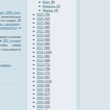
►
Март
(8)
►
Февраль
(2)
►
Январь
(4)
бря
1998 года
,
►
2025
(70)
х влиятельных
►
2024
(42)
сти создал 30
►
2023
(56)
мь самураев
»,
►
2022
(60)
охранитель
» и
►
2021
(26)
►
2020
(42)
омное влияние
►
2019
(58)
 в
250 лучших
►
2018
(80)
сёры, среди
►
2017
(90)
 пользовался
►
2016
(104)
►
2015
(90)
►
2014
(68)
►
2013
(71)
тариев »
►
2012
(78)
►
2011
(71)
►
2010
(91)
►
2009
(114)
►
2008
(58)
►
2007
(33)
►
2006
(27)
►
2005
(21)
►
2004
(28)
►
2003
(22)