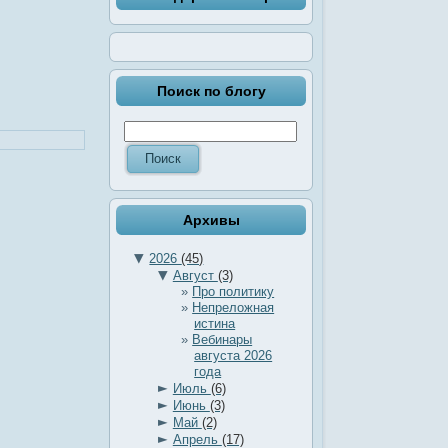
Поиск по блогу
Архивы
▼
2026
(45)
▼
Август
(3)
Про политику
Непреложная
истина
Вебинары
августа 2026
года
►
Июль
(6)
►
Июнь
(3)
►
Май
(2)
►
Апрель
(17)