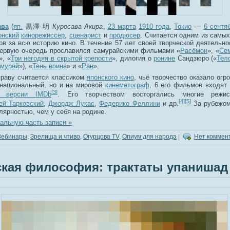
́ва
(
яп.
黒澤 明
Куросава Акира
,
23 марта
1910 года
,
Токио
—
6 сентя
онский
кинорежиссёр
,
сценарист
и
продюсер
. Считается одним из самы
ов за всю историю кино. В течение 57 лет своей творческой деятельно
ервую очередь прославился самурайскими фильмами «
Расёмон
», «
Се
», «
Три негодяя в скрытой крепости
», дилогия о
ронине
Сандзюро («
Тел
амурай
»), «
Тень воина
» и «
Ран
».
праву считается классиком
японского кино
, чьё творчество оказало огр
 национальный, но и на мировой
кинематограф
, 6 его фильмов входят
[
3
]
 версии IMDb
. Его творчеством восторгались многие режис
[
4
]
[
5
]
ей Тарковский
,
Джордж Лукас
,
Федерико Феллини
и др.
За рубежом
ярностью, чем у себя на родине.
альную часть записи »
Вебинары
,
Зрелища и чтиво
,
Огурцова TV
,
Опиум для народа
|
Нет коммен
кая философия: трактаты упанишад