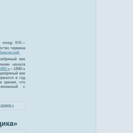
к концу XIX—
рство термина
аяковский.
ребряный век
лении начала
1880-х
—1890-х
еребряный век
ервался в год
а зрения, что
связанный с
тариев »
дика»