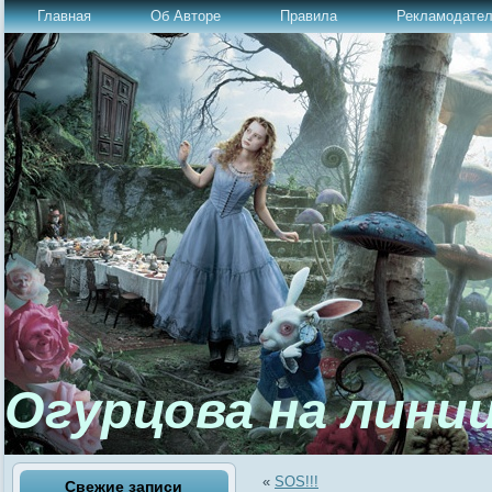
Главная
Об Авторе
Правила
Рекламодате
Огурцова на лини
«
SOS!!!
Свежие записи