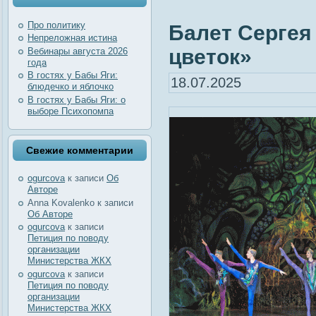
Про политику
Балет Серге
Непреложная истина
цветок»
Вебинары августа 2026
года
В гостях у Бабы Яги:
18.07.2025
блюдечко и яблочко
В гостях у Бабы Яги: о
выборе Психопомпа
Свежие комментарии
ogurcova
к записи
Об
Авторе
Anna Kovalenko
к записи
Об Авторе
ogurcova
к записи
Петиция по поводу
организации
Министерства ЖКХ
ogurcova
к записи
Петиция по поводу
организации
Министерства ЖКХ