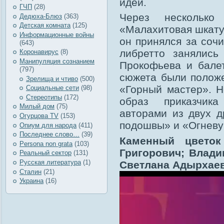
идеи.
ГЧП
(28)
Через нескольк
Дедюха-Блюз
(363)
Детская комната
(125)
«Малахитовая шкату
Информационные войны
он принялся за соч
(643)
либретто занялись
Коронавирус
(8)
Манипуляция сознанием
Прокофьева и бале
(797)
сюжета были полож
Зрелища и чтиво
(500)
«Горный мастер». Н
Социальные сети
(98)
Стереотипы
(172)
образ приказчик
Милый дом
(75)
авторами из двух д
Огурцова TV
(153)
подошвы» и «Огневу
Опиум для народа
(411)
Последнее слово…
(39)
Каменный цветок
Рersona non grata
(103)
Григорович; Влади
Реальный сектор
(131)
Русская литература
(1)
Светлана Адырхаева
Сталин
(21)
Украина
(16)