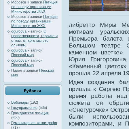
Морозов
к записи
Петиция
по поводу организации
Министерства ЖКХ
Морозов
к записи
Петиция
по поводу организации
либретто Миры Ме
Министерства ЖКХ
мотивам уральски
ogurcova
к записи
О
нравственности, героике и
Премьера балета 
о том, от кого мы это
Большом театре 
слышим
ogurcova
к записи
каменном цветке».
Плоский мир
Юрия Григоровича
ogurcova
к записи
Плоский мир
«Каменный цветок» 
Павел
к записи
Плоский
прошла 22 апреля 19
мир
Идея создания ба
пришла к Сергею Пр
Рубрики
время работы над
сюжета он обрат
Вебинары
(192)
Госуправление
(535)
«Снегурочке» Остров
Гражданская позиция
были использов
(690)
композиторами, и 
Гуманитарная катастрофа
(717)