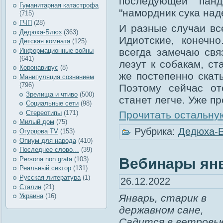
последующей "пан
Гуманитарная катастрофа
"намордник сука над
(715)
ГЧП
(28)
И разные случаи вс
Дедюха-Блюз
(363)
Идиотские, конечн
Детская комната
(125)
всегда замечаю свя
Информационные войны
(641)
лезут к собакам, ст
Коронавирус
(8)
же постепенно скат
Манипуляция сознанием
(796)
Поэтому сейчас от
Зрелища и чтиво
(500)
станет легче. Уже п
Социальные сети
(98)
Стереотипы
(171)
Прочитать остальную
Милый дом
(75)
Рубрика:
Дедюха-
Огурцова TV
(153)
Опиум для народа
(410)
Последнее слово…
(39)
Вебинары ян
Рersona non grata
(103)
Реальный сектор
(131)
Русская литература
(1)
26.12.2022
Сталин
(21)
Январь, старик в
Украина
(16)
державном сане,
Садится в ветровы