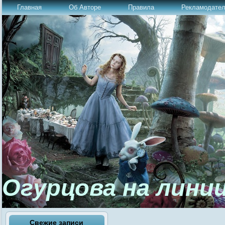
Главная
Об Авторе
Правила
Рекламодате
Огурцова на лини
Свежие записи