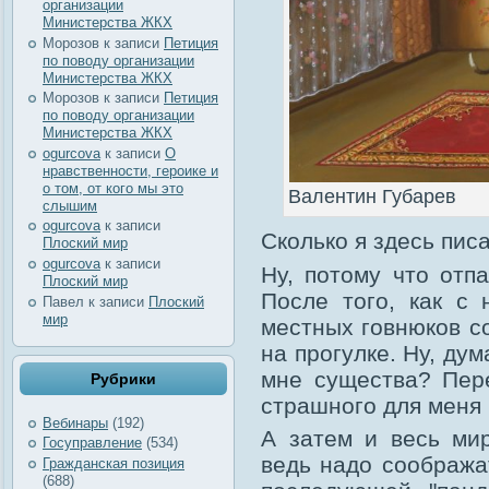
организации
Министерства ЖКХ
Морозов
к записи
Петиция
по поводу организации
Министерства ЖКХ
Морозов
к записи
Петиция
по поводу организации
Министерства ЖКХ
ogurcova
к записи
О
нравственности, героике и
о том, от кого мы это
Валентин Губарев
слышим
ogurcova
к записи
Сколько я здесь писа
Плоский мир
ogurcova
к записи
Ну, потому что отпа
Плоский мир
После того, как с 
Павел
к записи
Плоский
мир
местных говнюков с
на прогулке. Ну, ду
мне существа? Пере
Рубрики
страшного для меня 
Вебинары
(192)
А затем и весь мир
Госуправление
(534)
ведь надо сообража
Гражданская позиция
(688)