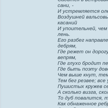
сани, -
И устремляется ол
Воздушней вальсов
касаний
И упоительней, чем
лень.
Его разбег направле
дебрям,
Где режет он дорог
вепрям,
Где глухо бродит пе
Где быть поэту дове
Чем выше кнут, тем
Тем бег резвее; все
Пушистых кружев с
А сколько визга, ско
То дуб повалится, т
Как обнаженное реб