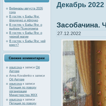
Декабрь 2022
Вебинары августа 2026
года
В гостях у Бабы Яги:
блюдечко и яблочко
Засобачина. Ч
В гостях у Бабы Яги: о
выборе Психопомпа
27.12.2022
В гостях у Бабы Яги: о
черной магии
В гостях у Бабы Яги: чей
крест?
Свежие комментарии
ogurcova
к записи
Об
Авторе
Anna Kovalenko
к записи
Об Авторе
ogurcova
к записи
Петиция по поводу
организации
Министерства ЖКХ
ogurcova
к записи
Петиция по поводу