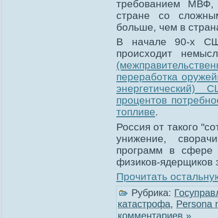
требованием МВФ, 
стране со сложны
больше, чем в стран
В начале 90-х СШ
происходит немыс
(межправительствен
переработка оружей
энергетический) 
процентов потребно
топливе
.
Россия от такого "с
унижение, сворач
программ в сфере 
физиков-ядерщиков 
Прочитать остальную
Рубрика:
Госуправ
катастрофа
,
Рersona 
комментариев »