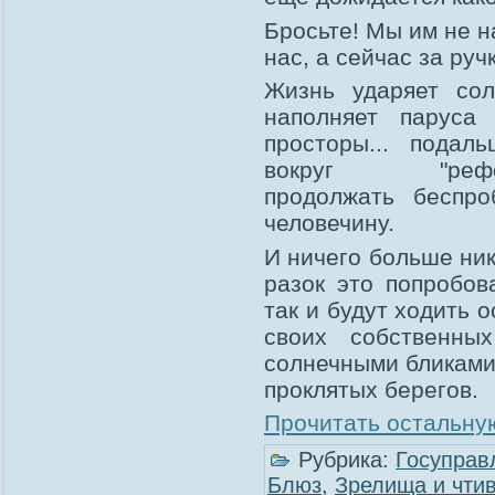
Бросьте! Мы им не н
нас, а сейчас за ручк
Жизнь ударяет со
наполняет паруса
просторы... пода
вокруг "реф
продолжать беспро
человечину.
И ничего больше ник
разок это попробов
так и будут ходить о
своих собственны
солнечными бликами 
проклятых берегов.
Прочитать остальную
Рубрика:
Госуправ
Блюз
,
Зрелища и чти