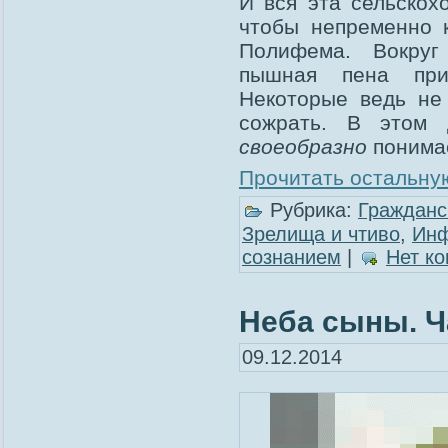
И вся эта сельскох
чтобы непременно к
Полифема. Вокруг 
пышная пена приб
Некоторые ведь не 
сожрать. В этом д
своеобразно
понима
Прочитать остальную
Рубрика:
Гражданс
Зрелища и чтиво
,
Инф
сознанием
|
Нет к
Неба сыны. Ч
09.12.2014