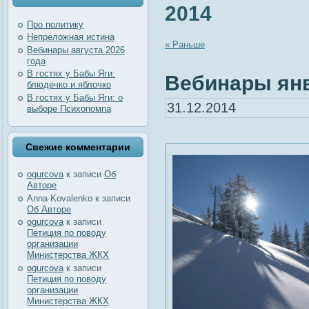
2014
Про политику
Непреложная истина
« Раньше
Вебинары августа 2026
года
В гостях у Бабы Яги:
Вебинары ян
блюдечко и яблочко
В гостях у Бабы Яги: о
31.12.2014
выборе Психопомпа
Свежие комментарии
ogurcova
к записи
Об
Авторе
Anna Kovalenko
к записи
Об Авторе
ogurcova
к записи
Петиция по поводу
организации
Министерства ЖКХ
ogurcova
к записи
Петиция по поводу
организации
Министерства ЖКХ