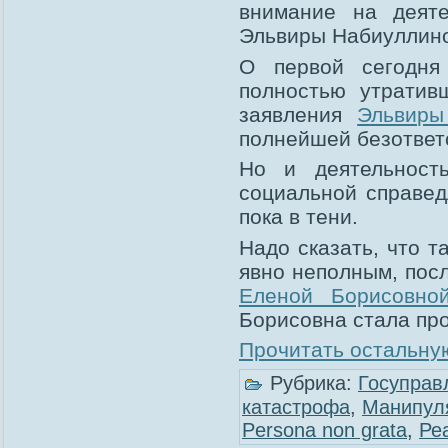
внимание на деяте
Эльвиры Набиуллино
О первой сегодня
полностью утратив
заявления
Эльвиры
полнейшей безответ
Но и деятельност
социальной справед
пока в тени.
Надо сказать, что т
явно неполным, посл
Еленой Борисовно
Борисовна стала пр
Прочитать остальную
Рубрика:
Госуправ
катастрофа
,
Манипул
Рersona non grata
,
Ре