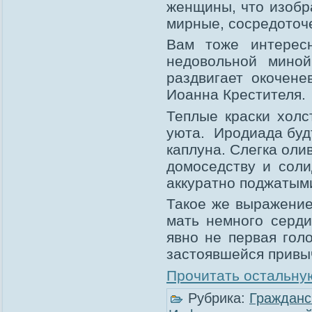
женщины, что изобр
мирные, сосредоточе
Вам тоже интерес
недовольной миной
раздвигает окочене
Иоанна Крестителя.
Теплые краски хол
уюта. Иродиада буд
каплуна. Слегка оли
домоседству и сол
аккуратно поджатым
Такое же выражение
мать немного серд
явно не первая гол
застоявшейся привы
Прочитать остальную
Рубрика:
Гражданс