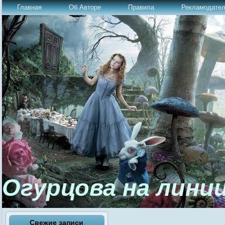
Главная
Об Авторе
Правила
Рекламодате
Огурцова на лини
Свежие записи