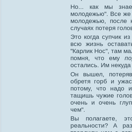
Но... как мы зна
молодежью". Все же 
молодежью, после 
случаях потеря голо
Это когда супчик из
всю жизнь оставать
"Карлик Нос", там м
помня, что ему
по
остались. Им некуда 
Он вышел, потеряв
обретя горб и ужа
потому, что надо 
тащишь чужие голов
очень и очень глуп
чем".
Вы полагаете, э
реальности? А ра