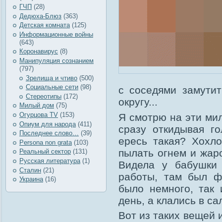
ГЧП
(28)
Дедюха-Блюз
(363)
Детская комната
(125)
Информационные войны
(643)
Коронавирус
(8)
Манипуляция сознанием
(797)
Зрелища и чтиво
(500)
Социальные сети
(98)
с соседями замутит
Стереотипы
(172)
округу...
Милый дом
(75)
Огурцова TV
(153)
Я смотрю на эти ми
Опиум для народа
(411)
сразу откидывая г
Последнее слово…
(39)
ересь такая? Хохл
Рersona non grata
(103)
пылать огнем и жар
Реальный сектор
(131)
Русская литература
(1)
Видела у бабушки 
Сталин
(21)
работы, там был ф
Украина
(16)
было немного, так 
день, а клались в са
Вот из таких вещей 