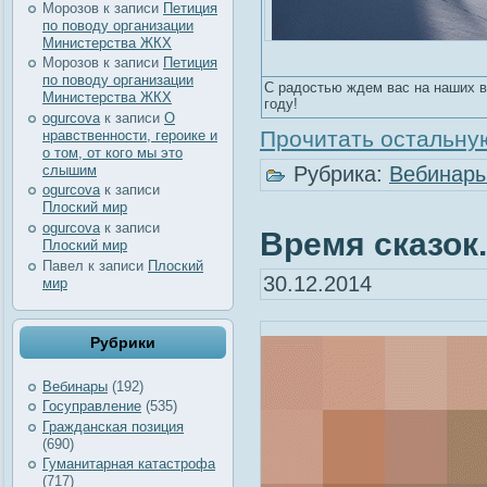
Морозов
к записи
Петиция
по поводу организации
Министерства ЖКХ
Морозов
к записи
Петиция
по поводу организации
С радостью ждем вас на наших в
Министерства ЖКХ
году!
ogurcova
к записи
О
Прочитать остальную
нравственности, героике и
о том, от кого мы это
слышим
Рубрика:
Вебинар
ogurcova
к записи
Плоский мир
ogurcova
к записи
Время сказок.
Плоский мир
Павел
к записи
Плоский
30.12.2014
мир
Рубрики
Вебинары
(192)
Госуправление
(535)
Гражданская позиция
(690)
Гуманитарная катастрофа
(717)