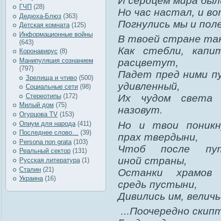
И сердцем мира были
ГЧП
(28)
Но час настал, и во
Дедюха-Блюз
(363)
Погнулись мы и поле
Детская комната
(125)
Информационные войны
В твоей стране так
(643)
Как стебли, капи
Коронавирус
(8)
Манипуляция сознанием
расцветут,
(797)
Падет пред ними п
Зрелища и чтиво
(500)
удивленный,
Социальные сети
(98)
Стереотипы
(172)
Их чудом света
Милый дом
(75)
назовут.
Огурцова TV
(153)
Но и твои поник
Опиум для народа
(411)
Последнее слово…
(39)
прах твердыни,
Рersona non grata
(103)
Чтоб после пут
Реальный сектор
(131)
иной страны,
Русская литература
(1)
Сталин
(21)
Останки храмов
Украина
(16)
средь пустыни,
Дивились им, велич
...
Поочередно скипт