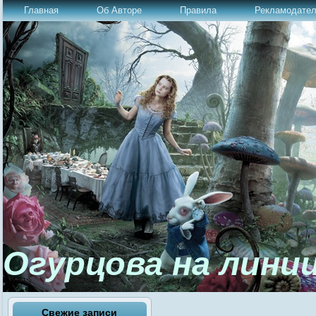
Главная
Об Авторе
Правила
Рекламодате
Огурцова на лини
Свежие записи