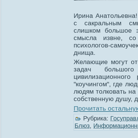
Ирина Анатольевна!
с сакральным см
слишком большое з
смысла извне, со
психологов-самоуч
днища.
Желающие могут от
задач большого 
цивилизационного 
"коучингом", где л
людям толковать на
собственную душу, д
Прочитать остальную
Рубрика:
Госуправ
Блюз
,
Информационн