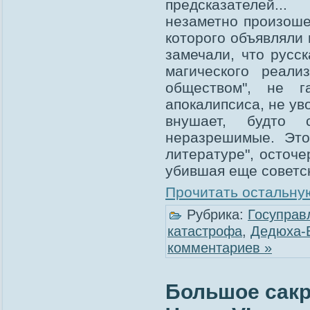
предсказателей..
незаметно произоше
которого объявляли
замечали, что русс
магического реали
обществом", не г
апокалипсиса, не ув
внушает, будто
неразрешимые. Это
литературе", осточе
убившая еще советс
Прочитать остальную
Рубрика:
Госуправ
катастрофа
,
Дедюха-
комментариев »
Большое сакр