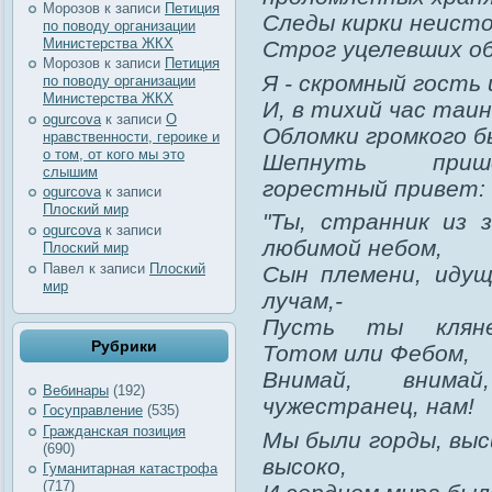
Морозов
к записи
Петиция
Следы кирки неисто
по поводу организации
Министерства ЖКХ
Строг уцелевших об
Морозов
к записи
Петиция
Я - скромный гость
по поводу организации
Министерства ЖКХ
И, в тихий час таи
ogurcova
к записи
О
Обломки громкого б
нравственности, героике и
о том, от кого мы это
Шепнуть прише
слышим
горестный привет:
ogurcova
к записи
Плоский мир
"Ты, странник из з
ogurcova
к записи
любимой небом,
Плоский мир
Павел
к записи
Плоский
Сын племени, идущ
мир
лучам,-
Пусть ты кляне
Рубрики
Тотом или Фебом,
Внимай, внима
Вебинары
(192)
чужестранец, нам!
Госуправление
(535)
Гражданская позиция
Мы были горды, выс
(690)
высоко,
Гуманитарная катастрофа
(717)