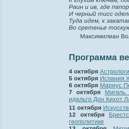
Раин и ив, где папо
И черный тисс одели
Туда идем, к закат
Во сретенье тоску
Максимилиан Вол
Программа в
4 октября
Астрологи
5 октября
Испания X
6 октября
Мариус Пе
7 октября
Мигель
идальго Дон Кихот 
11 октября
Искусств
12 октября
Брест
геополитике
13 октября
Мюз