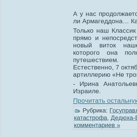
А у нас продолжает
ли Армагеддона… Ка
Только наш Классик
прямо и непосредс
новый виток наше
которого она пол
путешествием.
Естественно, 7 окт
артиллерию «Не трон
- Ирина Анатольев
Израиле.
Прочитать остальную
Рубрика:
Госуправ
катастрофа
,
Дедюха-
комментариев »