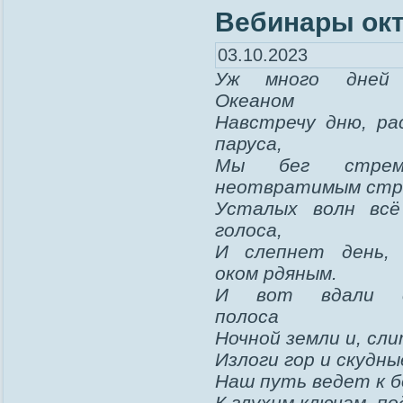
Вебинары ок
03.10.2023
Уж много дней
Океаном
Навстречу дню, ра
паруса,
Мы бег стре
неотвратимым стр
Усталых волн всё
голоса,
И слепнет день, 
оком рдяным.
И вот вдали с
полоса
Ночной земли и, сл
Излоги гор и скудны
Наш путь ведет к 
К глухим ключам, по