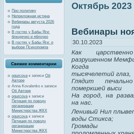
Октябрь 2023
Про политику
Непреложная истина
Вебинары августа 2026
года
Вебинары но
В гостях у Бабы Яги:
блюдечко и яблочко
30.10.2023
В гостях у Бабы Яги: о
выборе Психопомпа
Как царствен
разрушенном Мемфи
Свежие комментарии
Когда лу
тысячелетий глаз,
ogurcova
к записи
Об
Глядит печальн
Авторе
Anna Kovalenko
к записи
померкшей выси
Об Авторе
На город, на разва
ogurcova
к записи
Петиция по поводу
на нас.
организации
Ленивый Нил плывет
Министерства ЖКХ
ogurcova
к записи
воды Стикса;
Петиция по поводу
Громады с
организации
Министерства ЖКХ
проломленных хран