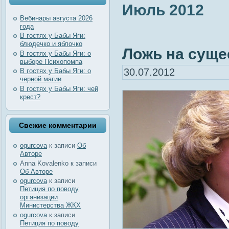
Июль 2012
Вебинары августа 2026
года
В гостях у Бабы Яги:
блюдечко и яблочко
Ложь на суще
В гостях у Бабы Яги: о
выборе Психопомпа
30.07.2012
В гостях у Бабы Яги: о
черной магии
В гостях у Бабы Яги: чей
крест?
Свежие комментарии
ogurcova
к записи
Об
Авторе
Anna Kovalenko
к записи
Об Авторе
ogurcova
к записи
Петиция по поводу
организации
Министерства ЖКХ
ogurcova
к записи
Петиция по поводу