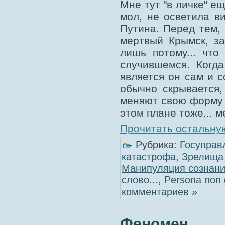
Мне тут "в личке" ещ
мол, не осветила в
Путина. Перед тем,
мертвый Крымск, за
лишь потому... чт
случившемся. Когд
является он сам и 
обычно скрывается,
меняют свою форму 
этом плане тоже... 
Прочитать остальную
Рубрика:
Госуправ
катастрофа
,
Зрелища 
Манипуляция сознан
слово...
,
Рersona non 
комментариев »
Феномен