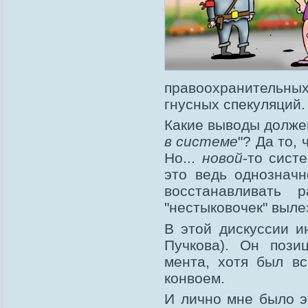
правоохранительны
гнусных спекуляций.
Какие выводы долже
в системе
"? Да то,
Но...
новой
-то сист
это ведь однозначн
восстанавливать р
"нестыковочек" выле
В этой дискуссии и
Пучкова). Он пози
мента, хотя был в
конвоем.
И лично мне было эт