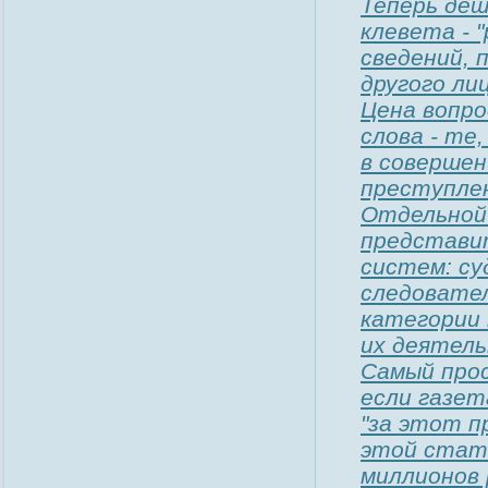
Теперь деш
клевета - 
сведений, 
другого ли
Цена вопро
слова - те
в совершен
преступлен
Отдельной 
представи
систем: су
следовател
категории 
их деятель
Самый прос
если газет
"за этот п
этой стать
миллионов 