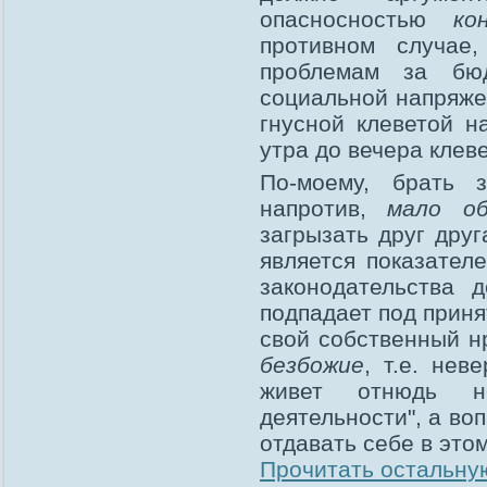
опасносностью
ко
противном случае
проблемам за бюд
социальной напряже
гнусной клеветой н
утра до вечера клеве
По-моему, брать 
напротив,
мало о
загрызать друг друг
является показател
законодательства 
подпадает под прин
свой собственный нр
безбожие
, т.е. нев
живет отнюдь не
деятельности", а во
отдавать себе в это
Прочитать остальную