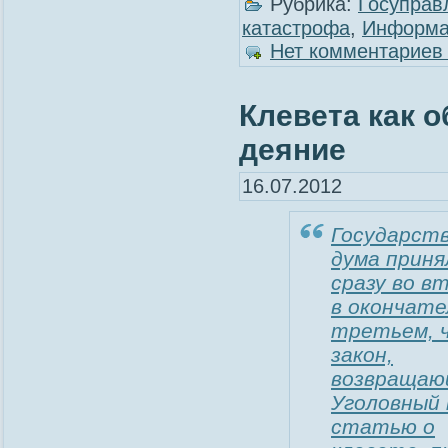
Рубрика:
Госуправ
катастрофа
,
Информа
Нет комментариев
Клевета как 
деяние
16.07.2012
Государст
дума приня
сразу во в
в окончате
третьем, 
закон,
возвращаю
Уголовный 
статью о