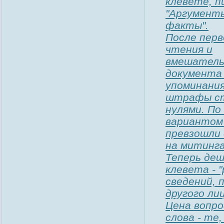
клевете, 
"Аргумент
факты".
После перв
чтения и
вмешатель
документа
упоминания
штрафы ст
нулями. По
вариантом 
превзошли 
на митинга
Теперь деш
клевета - 
сведений, 
другого ли
Цена вопро
слова - те