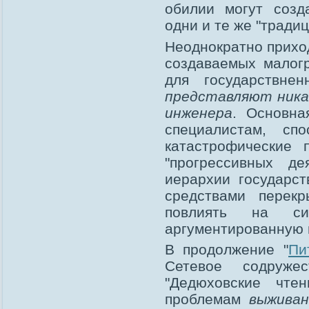
обилии могут созд
одни и те же "тради
Неоднократно прихо
создаваемых малог
для государствне
представляют ника
инженера
. Основна
специалистам, сп
катастрофические 
"прогрессивных д
иерархии государст
средствами перек
повлиять на с
аргументированную и
В продолжение "
Пи
Сетевое содруже
"Дедюховские чте
проблемам
выживан