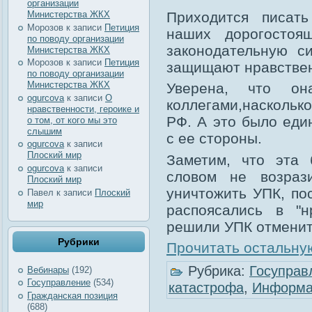
организации
Приходится писат
Министерства ЖКХ
Морозов
к записи
Петиция
наших дорогостоя
по поводу организации
законодательную с
Министерства ЖКХ
Морозов
к записи
Петиция
защищают нравственн
по поводу организации
Министерства ЖКХ
Уверена, что о
ogurcova
к записи
О
коллегами,насколь
нравственности, героике и
РФ. А это было еди
о том, от кого мы это
слышим
с ее стороны.
ogurcova
к записи
Плоский мир
Заметим, что эта 
ogurcova
к записи
словом не возраз
Плоский мир
уничтожить УПК, по
Павел
к записи
Плоский
мир
распоясались в "н
решили УПК отменит
Рубрики
Прочитать остальную
Рубрика:
Госуправ
Вебинары
(192)
Госуправление
(534)
катастрофа
,
Информа
Гражданская позиция
(688)