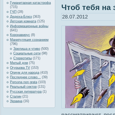
Гуманитарная катастрофа
Чтоб тебя на 
(715)
ГЧП
(28)
28.07.2012
Дедюха-Блюз
(363)
Детская комната
(125)
Информационные войны
(641)
Коронавирус
(8)
Манипуляция сознанием
(796)
Зрелища и чтиво
(500)
Социальные сети
(98)
Стереотипы
(171)
Милый дом
(75)
Огурцова TV
(153)
Опиум для народа
(410)
Последнее слово…
(39)
Рersona non grata
(103)
Реальный сектор
(131)
Русская литература
(1)
Сталин
(21)
Украина
(16)
рассматривают посл