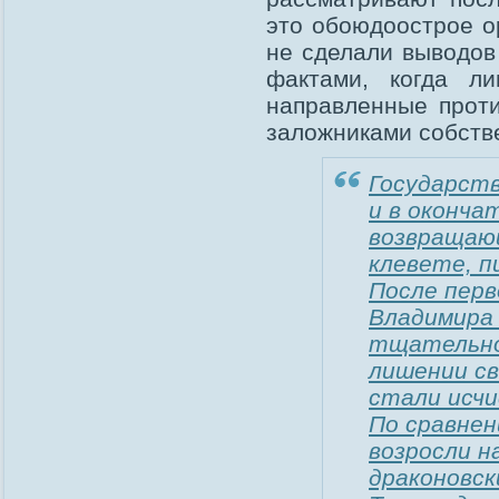
это обоюдоострое ор
не сделали выводов
фактами, когда л
направленные проти
заложниками собств
Государств
и в оконча
возвращаю
клевете, 
После пер
Владимира
тщательно
лишении с
стали исчи
По сравнен
возросли н
драконовск