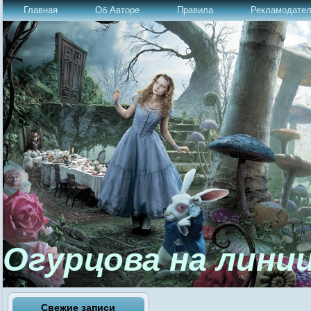
Главная
Об Авторе
Правила
Рекламодате
Огурцова на лини
Свежие записи