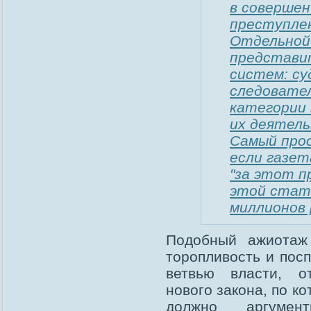
в совершен
преступлен
Отдельной 
представи
систем: су
следовател
категории 
их деятель
Самый прос
если газет
"за этот п
этой стать
миллионов 
Подобный ажиотаж 
торопливость и пос
ветвью власти, о
нового закона, по к
должно аргумент