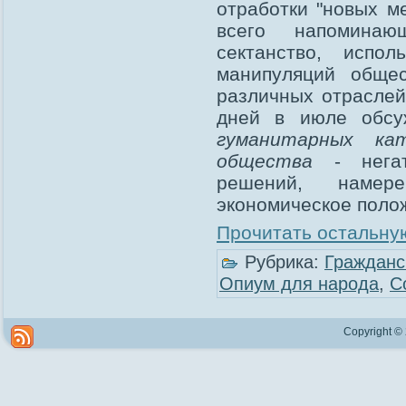
отработки "новых м
всего напоминаю
сектанство, испо
манипуляций обще
различных отраслей
дней в июле обс
гуманитарных ка
общества
- нега
решений, намер
экономическое поло
Прочитать остальную
Рубрика:
Гражданс
Опиум для народа
,
С
Copyright ©