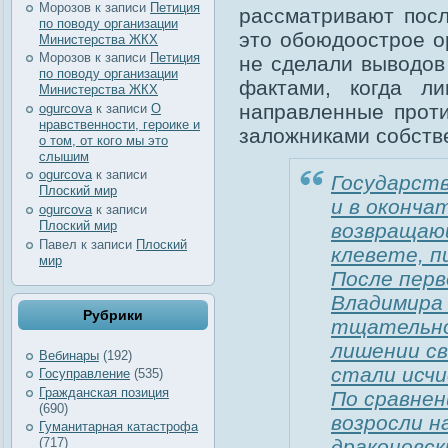
Морозов
к записи
Петиция
рассматривают посл
по поводу организации
это обоюдоострое ор
Министерства ЖКХ
Морозов
к записи
Петиция
не сделали выводов
по поводу организации
фактами, когда л
Министерства ЖКХ
направленные проти
ogurcova
к записи
О
нравственности, героике и
заложниками собств
о том, от кого мы это
слышим
ogurcova
к записи
Государств
Плоский мир
и в оконча
ogurcova
к записи
Плоский мир
возвращаю
Павел
к записи
Плоский
клевете, 
мир
После пер
Владимира
Рубрики
тщательно
лишении с
Вебинары
(192)
стали исчи
Госуправление
(535)
Гражданская позиция
По сравнен
(690)
возросли н
Гуманитарная катастрофа
драконовск
(717)