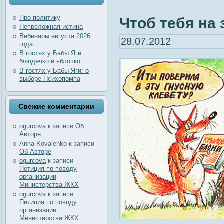
Про политику
Чтоб тебя на 
Непреложная истина
Вебинары августа 2026
28.07.2012
года
В гостях у Бабы Яги:
блюдечко и яблочко
В гостях у Бабы Яги: о
выборе Психопомпа
Свежие комментарии
ogurcova
к записи
Об
Авторе
Anna Kovalenko
к записи
Об Авторе
ogurcova
к записи
Петиция по поводу
организации
Министерства ЖКХ
ogurcova
к записи
Петиция по поводу
организации
Министерства ЖКХ