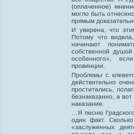
(оплаченное) мнени
могло быть отнесен
прямым доказательно
И уверена, что эти
Потому что видела,
начинают понима
собственной душой
особенного», есл
провинции.
Проблемы с клевет
действительно очен
проститались, пола
безнаказанно, а вот
наказание.
…Я песню Градского
один факт. Скольк
«заслуженных дея