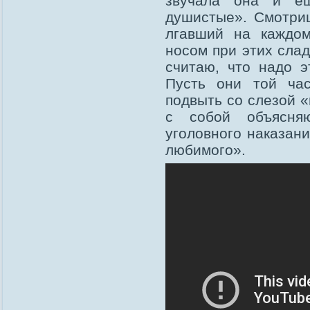
звучала она и е
душистые». Смотри
лгавший на каждо
носом при этих слад
считаю, что надо э
Пусть они той ча
подвыть со слезой 
с собой объясня
уголовного наказан
любимого».