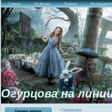
Главная
Об Авторе
Правила
Рекламодате
Огурцова на лини
«
Гладкоствол
Свежие записи