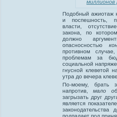
миллионов 
Подобный ажиотаж к
и поспешность, п
власти, отсутств
закона, по которо
должно аргумент
опасносностью
ко
противном случае
проблемам за бюд
социальной напряже
гнусной клеветой н
утра до вечера клеве
По-моему, брать 
напротив,
мало о
загрызать друг друг
является показател
законодательства 
подпадает под прин