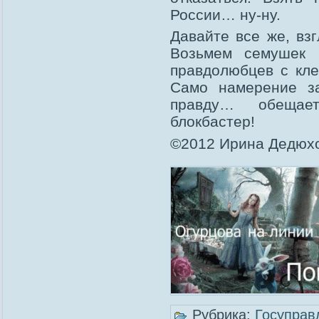
России… ну-ну.
Давайте все же, вз
Возьмем семушек 
правдолюбцев с кле
Само намерение за
правду… обещае
блокбастер!
©2012 Ирина Дедюхо
Рубрика:
Госуправ