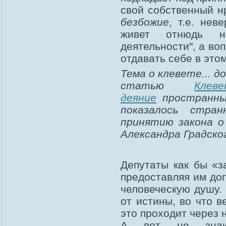
свой собственный нр
безбожие
, т.е. нев
живет отнюдь не
деятельности", а во
отдавать себе в это
Тема о клевете... 
статью
Клев
деяние
пространны
показалось стра
принятию закона о
Александра Градског
Депутаты как бы «
предоставляя им до
человеческую душу. 
от истины, во что 
это проходит через 
А вот не знаю