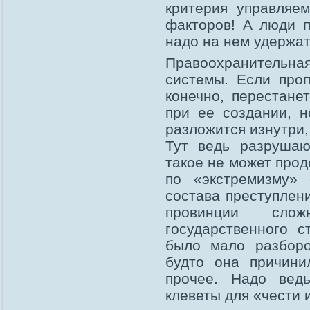
критерия управляе
факторов! А люди п
надо на нем удержат
Правоохранительн
системы. Если проп
конечно, перестане
при ее создании, н
разложится изнутри,
Тут ведь разрушаю
такое не может прод
по «экстремизму» 
состава преступлени
провинции сло
государственного с
было мало разборо
будто она причин
прочее. Надо вед
клеветы для «чести 