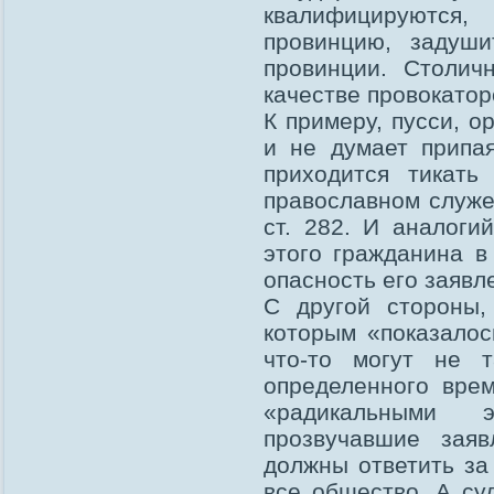
квалифицируются
провинцию, задуш
провинции. Столич
качестве провокатор
К примеру, пусси, 
и не думает припая
приходится тикать
православном служе
ст. 282. И аналог
этого гражданина 
опасность его заявл
С другой стороны,
которым «показалос
что-то могут не 
определенного врем
«радикальными 
прозвучавшие заяв
должны ответить за
все общество. А су