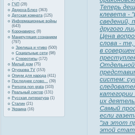
ГЧП
(28)
Теперь деш
Дедюха-Блюз
(363)
клевета - 
Детская комната
(125)
сведений, 
Информационные войны
(643)
другого ли
Коронавирус
(8)
Цена вопро
Манипуляция сознанием
слова - те
(797)
Зрелища и чтиво
(500)
в совершен
Социальные сети
(98)
преступлен
Стереотипы
(172)
Отдельной 
Милый дом
(75)
Огурцова TV
(153)
представи
Опиум для народа
(411)
систем: су
Последнее слово…
(39)
следовател
Рersona non grata
(103)
Реальный сектор
(131)
категории 
Русская литература
(1)
их деятель
Сталин
(21)
Самый прос
Украина
(16)
если газет
"за этот п
этой стать