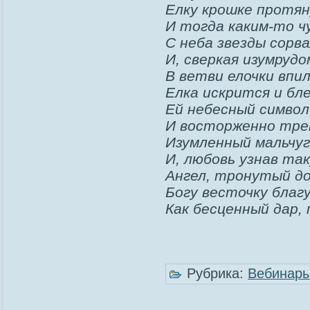
Елку крошке протян
И тогда каким-то ч
С неба звезды сорв
И, сверкая изумрудо
В ветви елочки впил
Елка искрится и б
Ей небесный символ
И восторженно тр
Изумленный мальчу
И, любовь узнав так
Ангел, тронутый до
Богу весточку благ
Как бесценный дар, 
Рубрика:
Вебинар