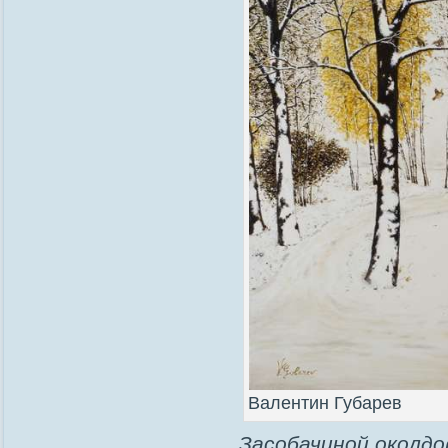
Валентин Губарев
Засобачиной околдо