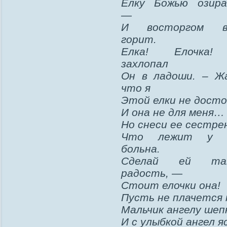
Елку Божью озира
—
И восторгом в
горит.
Елка! Елочка
захлопал
Он в ладоши. – Жа
что я
Этой елки не дост
И она не для меня…
Но снеси ее сестре
Что лежит у 
больна.
Сделай ей та
радость, —
Стоит елочки она!
Пусть не плачется 
Мальчик ангелу шеп
И с улыбкой ангел я