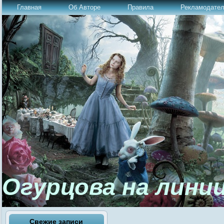
Главная
Об Авторе
Правила
Рекламодате
Огурцова на лини
Свежие записи