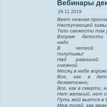
Вебинары де
29.11.2019
Веет нежная прохл
Наступающей зимы
Тело свежести так 
Взорам белости
надо
В четкой р
полутьмы!
Над равниной я
снежной
Месяц в небе ворож
Все, как в дет
безмятежно;
Все, как в смерти, 
Нет желаний, нет о
Путь мой вьется в 
Меж полей, как мрак