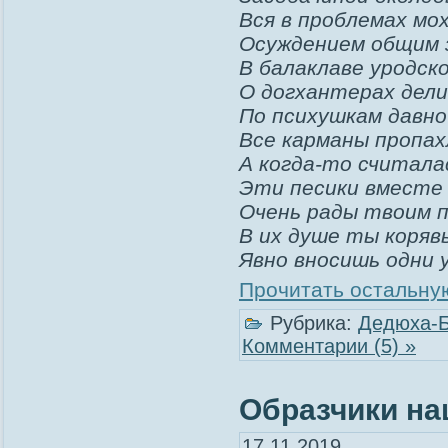
Вся в проблемах мо
Осуждением общим 
В балаклаве уродск
О догхантерах дел
По психушкам давно
Все карманы пропах
А когда-то считала
Эти песики вместе 
Очень рады твоим п
В их душе ты коряв
Явно вносишь одни 
Прочитать остальную
Рубрика:
Дедюха-
Комментарии (5) »
Образчики на
17.11.2019