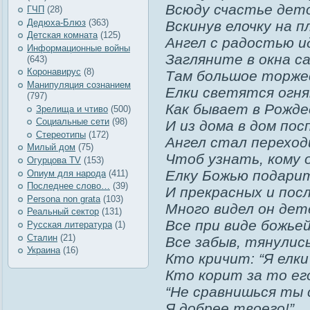
Всюду счастье де
ГЧП
(28)
Дедюха-Блюз
(363)
Вскинув елочку на п
Детская комната
(125)
Ангел с радостью 
Информационные войны
Загляните в окна с
(643)
Коронавирус
(8)
Там большое торже
Манипуляция сознанием
Елки светятся огня
(797)
Как бывает в Рожде
Зрелища и чтиво
(500)
Социальные сети
(98)
И из дома в дом по
Стереотипы
(172)
Ангел стал переход
Милый дом
(75)
Чтоб узнать, кому 
Огурцова TV
(153)
Елку Божью подари
Опиум для народа
(411)
Последнее слово…
(39)
И прекрасных и пос
Рersona non grata
(103)
Много видел он дет
Реальный сектор
(131)
Все при виде божьей
Русская литература
(1)
Сталин
(21)
Все забыв, тянулись
Украина
(16)
Кто кричит: “Я елки
Кто корит за то ег
“Не сравнишься ты 
Я добрее твоего!”