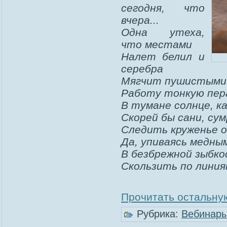
сегодня, что
вчера...
Одна утеха,
что местами
Налет белил и
серебра
Мягчит пушистыми
Работу тонкую пера
В тумане солнце, как
Скорей бы сани, сум
Следить круженье о
Да, упиваясь медны
В безбрежной зыбко
Скользить по лини
Прочитать остальную
Рубрика:
Вебинар