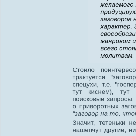
желаемого 
продуцирую
заговоров 
характер.
своеобрази
жанровом 
всего стоя
молитвам.
Стоило поинтерес
трактуется "загов
о
спецухи, т.е. "госп
тут киснем), тут
поисковые запросы.
о приворотных заго
"заговор на то, чт
Значит, тетеньки н
нашепчут другие, ни