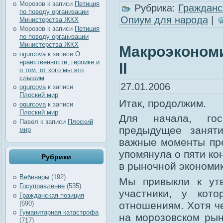
Морозов
к записи
Петиция
Рубрика:
Гражданс
по поводу организации
Опиум для народа
|
Министерства ЖКХ
Морозов
к записи
Петиция
по поводу организации
Министерства ЖКХ
Макроэкономи
ogurcova
к записи
О
нравственности, героике и
II
о том, от кого мы это
слышим
27.01.2006
ogurcova
к записи
Плоский мир
Итак, продолжим.
ogurcova
к записи
Плоский мир
Для начала, гос
Павел
к записи
Плоский
предыдущее занят
мир
важные моменты пр
упомянула о пяти ко
Рубрики
в рыночной экономик
Вебинары
(192)
Мы привыкли к ут
Госуправление
(535)
участники, у кот
Гражданская позиция
отношениям. Хотя че
(690)
Гуманитарная катастрофа
на морозовском рын
(717)