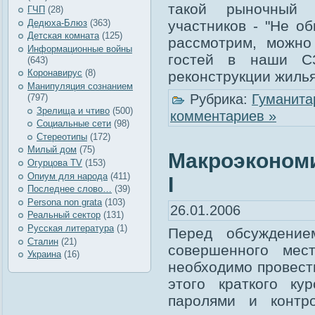
такой рыночный п
ГЧП
(28)
Дедюха-Блюз
(363)
участников - "Не о
Детская комната
(125)
рассмотрим, можно
Информационные войны
гостей в наши С
(643)
Коронавирус
(8)
реконструкции жиль
Манипуляция сознанием
Рубрика:
Гуманита
(797)
Зрелища и чтиво
(500)
комментариев »
Социальные сети
(98)
Стереотипы
(172)
Милый дом
(75)
Макроэкономи
Огурцова TV
(153)
Опиум для народа
(411)
I
Последнее слово…
(39)
Рersona non grata
(103)
26.01.2006
Реальный сектор
(131)
Русская литература
(1)
Перед обсуждением
Сталин
(21)
совершенного мес
Украина
(16)
необходимо провест
этого краткого ку
паролями и контр