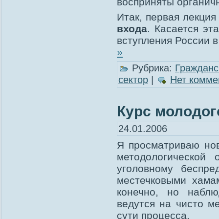
восприняты органичн
Итак, первая лекци
входа
. Касается эт
вступления России 
»
Рубрика:
Гражданс
сектор
|
Нет комме
Курс молодог
24.01.2006
Я просматриваю нов
методологической 
уголовному беспре
местечковыми хамам
конечно, но наблю
ведутся на чисто м
сути процесса.