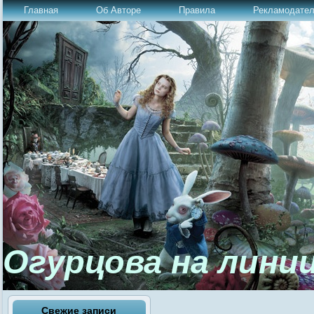
Главная
Об Авторе
Правила
Рекламодате
Огурцова на лини
Свежие записи