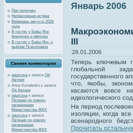
Январь 2006
Про политику
Непреложная истина
Вебинары августа 2026
года
Макроэкономи
В гостях у Бабы Яги:
блюдечко и яблочко
III
В гостях у Бабы Яги: о
выборе Психопомпа
28.01.2006
Теперь ключевым п
Свежие комментарии
глобальной зад
государственного ап
ogurcova
к записи
Об
Авторе
что, якобы, эконо
Anna Kovalenko
к записи
касаются вовсе не
Об Авторе
ogurcova
к записи
идеологического сод
Петиция по поводу
организации
На период послевоен
Министерства ЖКХ
изоляции, когда все
ogurcova
к записи
всенародного бедс
Петиция по поводу
организации
Прочитать остальную
Министерства ЖКХ