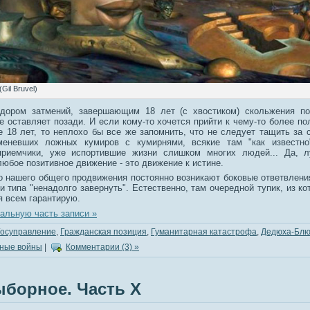
Gil Bruvel)
дором затмений, завершающим 18 лет (с хвостиком) скольжения по
е оставляет позади. И если кому-то хочется прийти к чему-то более п
 18 лет, то неплохо бы все же запомнить, что не следует тащить за с
меневших ложных кумиров с кумирнями, всякие там "как известно
приемчики, уже испортившие жизни слишком многих людей... Да, 
любое позитивное движение - это движение к истине.
го нашего общего продвижения постоянно возникают боковые ответвлени
ли типа "ненадолго завернуть". Естественно, там очередной тупик, из к
 я всем гарантирую.
альную часть записи »
Госуправление
,
Гражданская позиция
,
Гуманитарная катастрофа
,
Дедюха-Блю
ные войны
|
Комментарии (3) »
борное. Часть Х