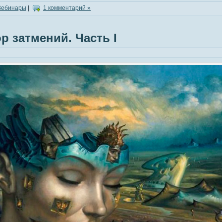
Вебинары
|
1 комментарий »
р затмений. Часть I