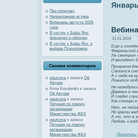
Январь
Про политику
Непреложная истина
Вебинары августа 2026
года
Вебин
В гостях у Бабы Яги:
блюдечко и яблочко
31.01.2019
В гостях у Бабы Яги: о
Еще и холоде
выборе Психопомпа
Февральский в
Уж смотрит н
И молодеет б
Свежие комментарии
Прозрачно-бле
Слезится сне
А с неба на к
ogurcova
к записи
Об
Ложится отбл
Авторе
Не налюбуюсь
Anna Kovalenko
к записи
Деревья в лон
Об Авторе
И сладко слу
ogurcova
к записи
Как снегири в
Петиция по поводу
Нет, не пейз
организации
Не краски жа
Министерства ЖКХ
А то, что в 
ogurcova
к записи
Любовь и рад
Петиция по поводу
организации
Министерства ЖКХ
Прочитать 