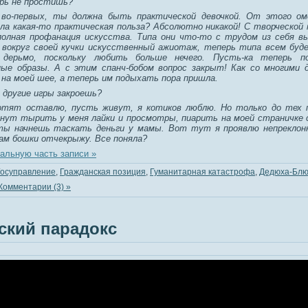
ерь не простишь?
, во-первых, ты должна быть практической девочкой. От этого ом
ла какая-то практическая польза? Абсолютно никакой! С творческой 
олная профанация искусства. Типа они что-то с трудом из себя вы
и вокруг своей кучки искусственный ажиотаж, теперь типа всем бу
дерьмо, поскольку любить больше нечего. Пусть-ка теперь п
ые образы. А с этим спанч-бобом вопрос закрыт! Как со многими д
 на моей шее, а теперь им подыхать пора пришла.
и другие игры закроешь?
отят оставлю, пусть живут, я котиков люблю. Но только до тех п
чнут тырить у меня лайки и просмотры, пиарить на моей страничке
ты начнешь таскать деньги у мамы. Вот тут я проявлю непреклон
м бошки отчекрыжу. Все поняла?
альную часть записи »
Госуправление
,
Гражданская позиция
,
Гуманитарная катастрофа
,
Дедюха-Блю
Комментарии (3) »
ский парадокс