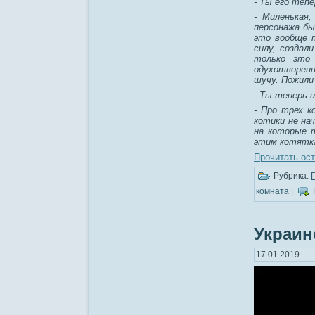
- Ты его теп
- Миленькая
персонажа бы
это вообще п
силу, создал
только это 
одухотворенн
шучу. Пожили
- Ты теперь 
- Про трех к
котики не на
на которые 
этим котятка
Прочитать ост
Рубрика:
комната
|
Украин
17.01.2019