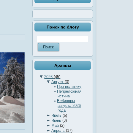
Поиск по блогу
Архивы
▼
2026
(45)
▼
Август
(3)
Про политику
Непреложная
истина
Вебинары
августа 2026
года
►
Июль
(6)
►
Июнь
(3)
►
Май
(2)
►
Апрель
(17)