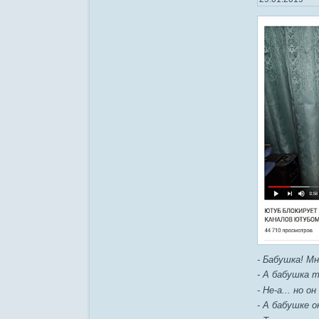
- Бабушка! Мн
- А бабушка 
- Не-а... но о
- А бабушке 