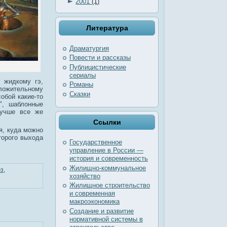
►
2001
(1)
Литература
Драматургия
Повести и рассказы
Публицистические
сериалы
 жидкому гэ,
Романы
оложительному
Сказки
обой какие-то
", шаблонные
лучше все же
Ссылки
я, куда можно
оторого выхода
Государственное
управление в России —
история и современность
Жилищно-коммунальное
з
,
хозяйство
Жилищное строительство
и современная
макроэкономика
Создание и развитие
нормативной системы в