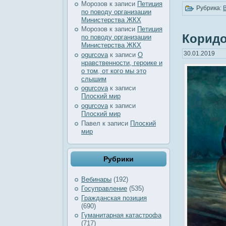
Морозов
к записи
Петиция
Рубрика:
по поводу организации
Министерства ЖКХ
Морозов
к записи
Петиция
Коридо
по поводу организации
Министерства ЖКХ
30.01.2019
ogurcova
к записи
О
нравственности, героике и
о том, от кого мы это
слышим
ogurcova
к записи
Плоский мир
ogurcova
к записи
Плоский мир
Павел
к записи
Плоский
мир
Рубрики
Вебинары
(192)
Госуправление
(535)
Гражданская позиция
(690)
Гуманитарная катастрофа
(717)