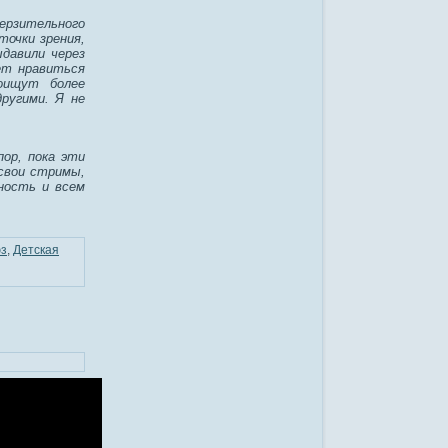
ерзительного
точки зрения,
давили через
дет нравиться
оищут более
ругими. Я не
ор, пока эти
 свои стримы,
ность и всем
з
,
Детская