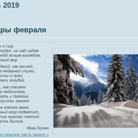
 2019
ары февраля
н и сыр
оздух, но над садом
ебо ясным взглядом,
ожий мир.
дный, как весной,
г недавней стужи,
усты и лужи
еск голубой.
, как сквозят
е небосклона,
шать у балкона,
 кустах звенят.
аж влечет меня,
дный взор подметит,
этих красках светит:
ость бытия.
Иван Бунин
остальную часть записи »