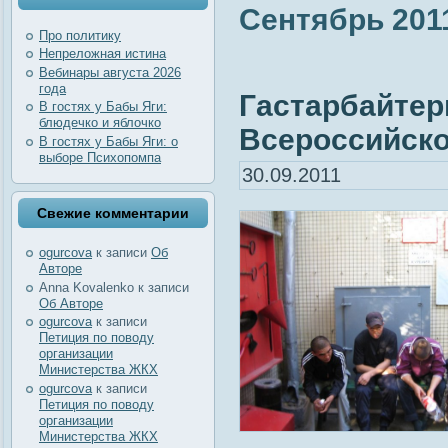
Сентябрь 201
Про политику
Непреложная истина
Вебинары августа 2026
года
Гастарбайтер
В гостях у Бабы Яги:
блюдечко и яблочко
Всероссийско
В гостях у Бабы Яги: о
выборе Психопомпа
30.09.2011
Свежие комментарии
ogurcova
к записи
Об
Авторе
Anna Kovalenko
к записи
Об Авторе
ogurcova
к записи
Петиция по поводу
организации
Министерства ЖКХ
ogurcova
к записи
Петиция по поводу
организации
Министерства ЖКХ