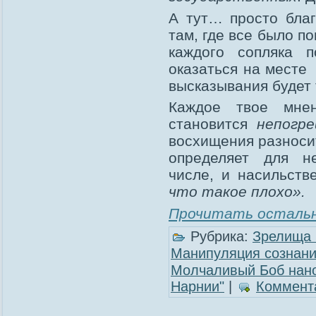
А тут… просто благ
там, где все было п
каждого сопляка п
оказаться на месте
высказывания будет 
Каждое твое мн
становится
непогр
восхищения разносит
определяет для не
числе, и насильст
что такое плохо».
Прочитать остальн
Рубрика:
Зрелища 
Манипуляция сознан
Молчаливый Боб нано
Нарнии"
|
Коммента