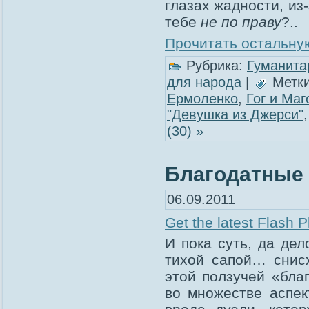
глазах жадности, из
тебе
не по праву
?..
Прочитать остальную
Рубрика:
Гуманита
для народа
|
Метк
Ермоленко
,
Гог и Маг
"Девушка из Джерси"
(30) »
Благодатные 
06.09.2011
Get the latest Flash P
И пока суть, да де
тихой сапой… сни
этой ползучей «бла
во множестве аспек