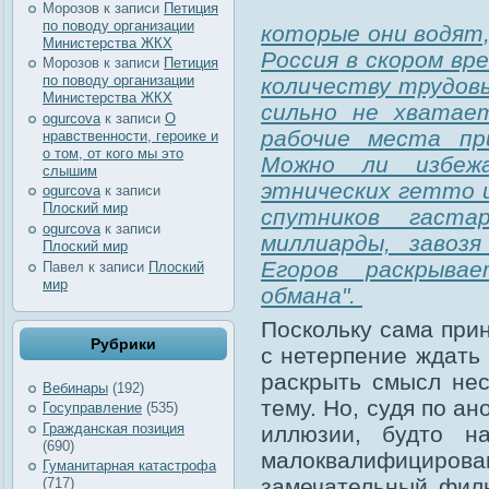
Морозов
к записи
Петиция
по поводу организации
которые они водят,
Министерства ЖКХ
Россия в скором вр
Морозов
к записи
Петиция
по поводу организации
количеству трудов
Министерства ЖКХ
сильно не хватае
ogurcova
к записи
О
рабочие места пр
нравственности, героике и
о том, от кого мы это
Можно ли избежа
слышим
этнических гетто 
ogurcova
к записи
Плоский мир
спутников гаста
ogurcova
к записи
миллиарды, завоз
Плоский мир
Егоров раскрыва
Павел
к записи
Плоский
мир
обмана".
Поскольку сама прин
Рубрики
с нетерпение ждать
раскрыть смысл нес
Вебинары
(192)
тему. Но, судя по ан
Госуправление
(535)
Гражданская позиция
иллюзии, будто н
(690)
малоквалифициров
Гуманитарная катастрофа
замечательный фил
(717)