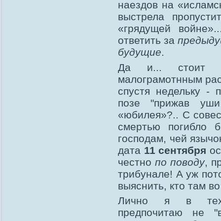
наездов на «исламск
выстрела пропусти
«грядущей войне».
ответить за
предыд
будущие
.
Да и... стоит л
малограмотнным расс
спустя недельку - 
позе "прижав уш
«юбилея»?.. С сове
смертью погибло б
господам, чей язычо
дата
11 сентября
ос
честно
по поводу
, п
трибунале! А уж пот
выяснить, кто там во
Лично я в техн
предпочитаю не "в