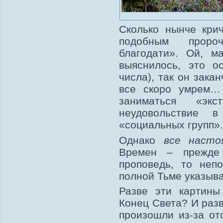
Сколько нынче кри
подобным пророч
благодати». Ой, м
выяснилось, это о
числа), так он зака
все скоро умрем… 
заниматься «экс
неудовольствие 
«социальных групп».
Однако
все насто
Времен – прежде 
проповедь, то неп
полной Тьме указывае
Разве эти картины
Конец Света? И разв
произошли из-за от