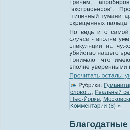
причем, апробиро
"экстрасенсов". П
"типичный гуманита
скрещенных пальца, 
Но ведь и о самой
случае
- вполне уме
спекуляции на чуж
убийство нашего вре
понимаю, что имею
вполне уверенными 
Прочитать остальную
Рубрика:
Гуманита
слово...
,
Реальный се
Нью-Йорке
,
Московск
Комментарии (8) »
Благодатные п