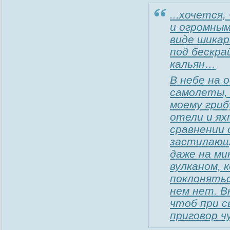
...хочется
и огромным
виде шикар
под бескра
кальян…
В небе на
самолеты, 
моему гриб
отели и ях
сравнении 
застилающи
даже на ми
вулканом, 
поклонятьс
нем нет. В
чтоб при с
приговор ч