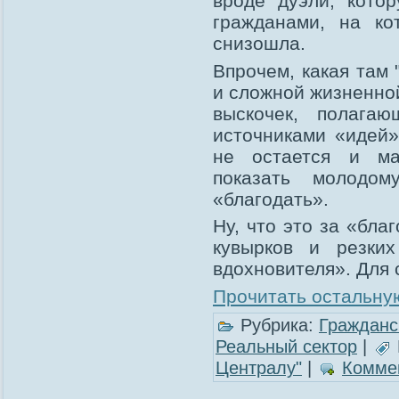
вроде дуэли, кото
гражданами, на ко
снизошла.
Впрочем, какая там 
и сложной жизненно
выскочек, полага
источниками «идей»
не остается и ма
показать молодом
«благодать».
Ну, что это за «благ
кувырков и резки
вдохновителя». Для 
Прочитать остальную
Рубрика:
Гражданс
Реальный сектор
|
Централу"
|
Коммен