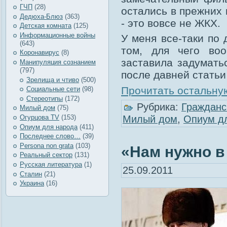
ГЧП
(28)
остались в прежних 
Дедюха-Блюз
(363)
- это вовсе не ЖКХ.
Детская комната
(125)
Информационные войны
У меня все-таки по
(643)
том, для чего во
Коронавирус
(8)
заставила задумать
Манипуляция сознанием
(797)
после давней статьи 
Зрелища и чтиво
(500)
Прочитать остальную
Социальные сети
(98)
Стереотипы
(172)
Рубрика:
Гражданс
Милый дом
(75)
Огурцова TV
(153)
Милый дом
,
Опиум д
Опиум для народа
(411)
Последнее слово…
(39)
Рersona non grata
(103)
«Нам нужно в 
Реальный сектор
(131)
Русская литература
(1)
25.09.2011
Сталин
(21)
Украина
(16)