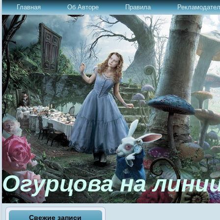
Главная
Об Авторе
Правила
Рекламодате
Огурцова на лини
Свежие записи