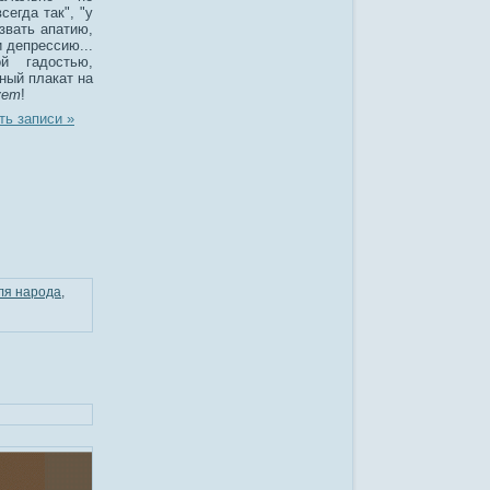
сегда так", "у
звать апатию,
и депрессию...
й гадостью,
нный плакат на
ует
!
ть записи »
ля народа
,