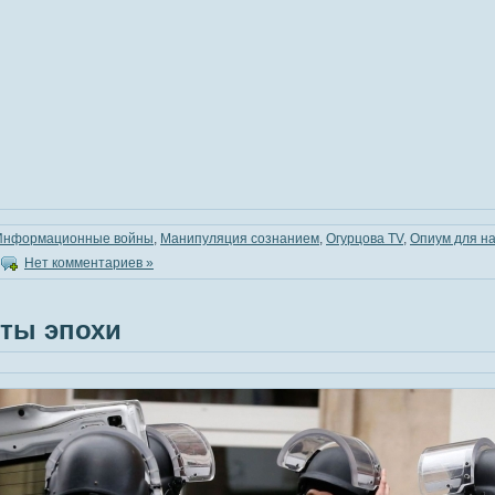
Информационные войны
,
Манипуляция сознанием
,
Огурцова TV
,
Опиум для н
Нет комментариев »
ты эпохи