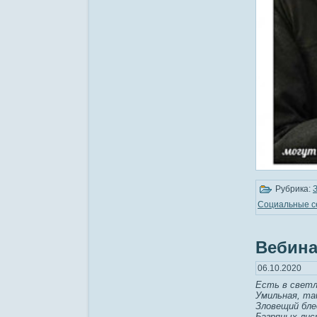
Рубрика:
Социальные с
Вебина
06.10.2020
Есть в светл
Умильная, та
Зловещий бле
Багряных лис