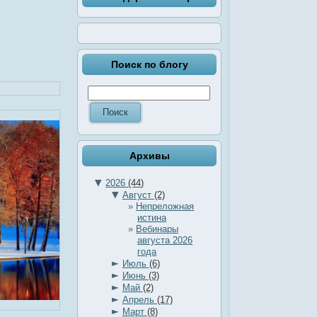
Поиск по блогу
Архивы
▼
2026
(44)
▼
Август
(2)
Непреложная
истина
Вебинары
августа 2026
года
►
Июль
(6)
►
Июнь
(3)
►
Май
(2)
►
Апрель
(17)
►
Март
(8)