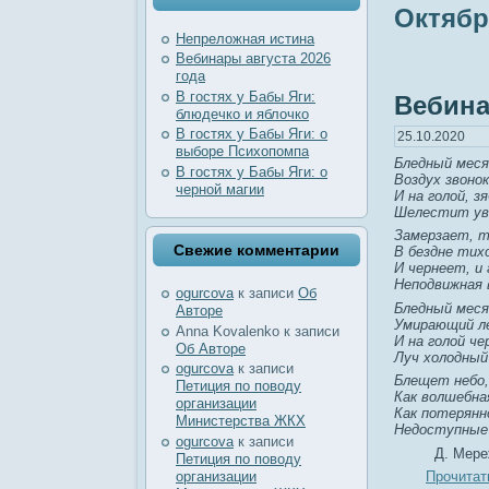
Октябр
Непреложная истина
Вебинары августа 2026
года
В гостях у Бабы Яги:
Вебин
блюдечко и яблочко
В гостях у Бабы Яги: о
25.10.2020
выборе Психопомпа
Бледный меся
В гостях у Бабы Яги: о
Воздух звонок
черной магии
И на голой, з
Шелестит ув
Замерзает, 
Свежие комментарии
В бездне тихо
И чернеет, и
Неподвижная 
ogurcova
к записи
Об
Бледный меся
Авторе
Умирающий л
Anna Kovalenko
к записи
И на голой че
Об Авторе
Луч холодный
ogurcova
к записи
Блещет небо,
Петиция по поводу
Как волшебна
организации
Как потерянн
Министерства ЖКХ
Недоступные 
ogurcova
к записи
Д. Мере
Петиция по поводу
организации
Прочитат