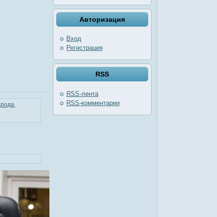
Авторизация
Вход
Регистрация
RSS
RSS
-лента
RSS
-комментарии
арода
,