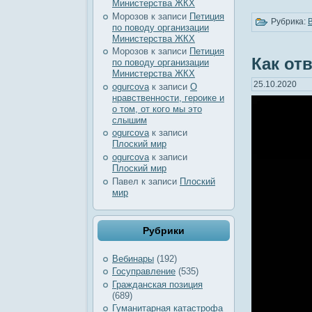
Министерства ЖКХ
Морозов
к записи
Петиция
Рубрика:
по поводу организации
Министерства ЖКХ
Морозов
к записи
Петиция
Как от
по поводу организации
Министерства ЖКХ
25.10.2020
ogurcova
к записи
О
нравственности, героике и
о том, от кого мы это
слышим
ogurcova
к записи
Плоский мир
ogurcova
к записи
Плоский мир
Павел
к записи
Плоский
мир
Рубрики
Вебинары
(192)
Госуправление
(535)
Гражданская позиция
(689)
Гуманитарная катастрофа