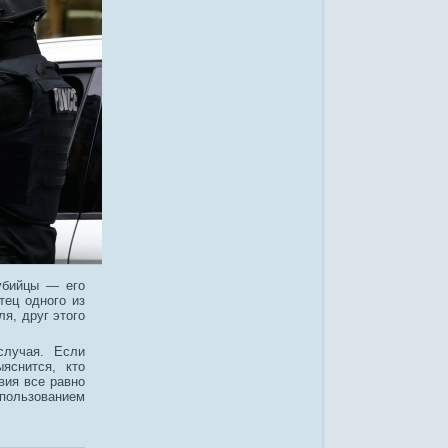
убийцы — его
тец одного из
я, друг этого
случая. Если
яснится, кто
вия все равно
спользованием