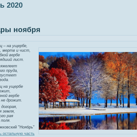
ь 2020
ары ноября
ц – на ущербе,
, мертв и чист,
ябкой вербе
ядший лист.
тяжелеет
го пруда,
 густеет
вода.
ц на ущербе
ежит,
рной вербе
 не дрожит.
 догорая,
я земля,
ого рая
поля.
жковский "Ноябрь"
ь остальную часть