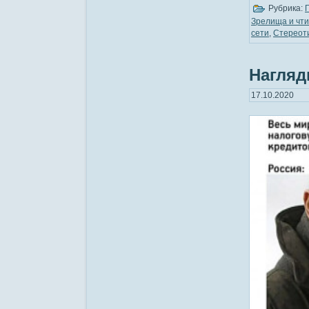
Рубрика:
Зрелища и чт
сети
,
Стереот
Нагляд
17.10.2020