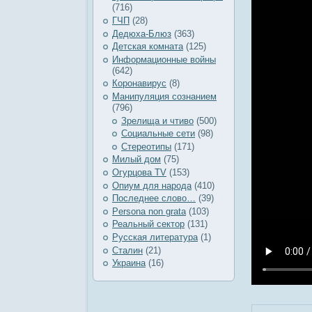
(716)
ГЧП
(28)
Дедюха-Блюз
(363)
Детская комната
(125)
Информационные войны
(642)
Коронавирус
(8)
Манипуляция сознанием
(796)
Зрелища и чтиво
(500)
Социальные сети
(98)
Стереотипы
(171)
Милый дом
(75)
Огурцова TV
(153)
Опиум для народа
(410)
Последнее слово…
(39)
Рersona non grata
(103)
Реальный сектор
(131)
Русская литература
(1)
Сталин
(21)
Украина
(16)