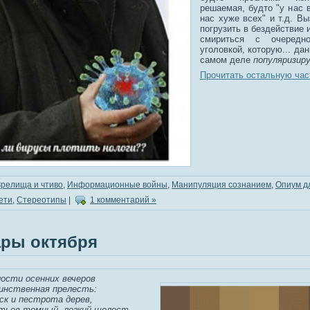
решаемая, будто "у нас в
нас хуже всех" и т.д. Вы
погрузить в бездействие 
смириться с очередно
уголовкой, которую... да
самом деле
популяризир
Прочитать остальную час
Зрелища и чтиво
,
Информационные войны
,
Манипуляция сознанием
,
Опиум д
ети
,
Стереотипы
|
1 комментарий »
ры октября
ости осенних вечеров
инственная прелесть:
ск и пестрота дерев,
тьев томный, легкий шелест,