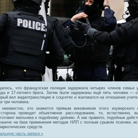
алось, что французская полиция задержала четырех членов семьи 
еда и 17-летнего брата. Затем были задержаны ещё пять человек — о
орый вел видеотрансляцию в соцсетях и жаловался на отношение учител
е три человека.
 неизвестно, кто окажется прямым виновником этого изуверского 
сторона проведет объективное расследование, то, естественно, вы
 готовил мальчика к подобному деянию. А как правило, подобные дейст
 нынче на базе применения методик НЛП с полным срывом психики, и
наркотических средств.
альную часть записи »