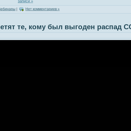
записи »
Вебинары
|
Нет комментариев »
ветят те, кому был выгоден распад 