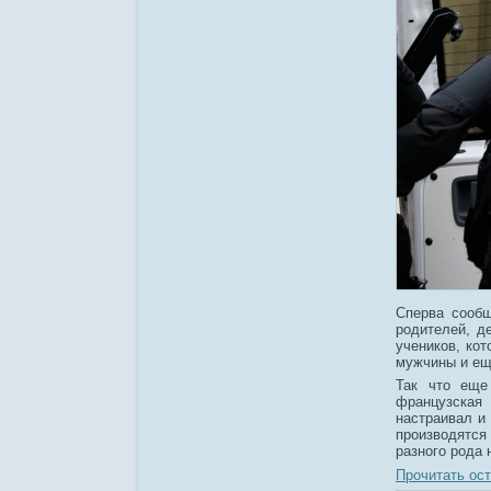
Сперва сообщ
родителей, д
учеников, кот
мужчины и ещ
Так что еще
французская 
настраивал и
производятся
разного рода 
Прочитать ост