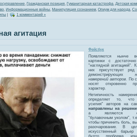
Госуправление
,
Гражданская позиция
,
Гуманитарная катастрофа
,
Детская ком
иво
,
Информационные войны
,
Манипуляция сознанием
,
Опиум для народа
,
Со
ипы
|
1 комментарий »
ная агитация
Фейсбук
Появляются нынче в
картинки с достаточно
"наглядной агитацией". К
них присутствует ряд 
демонстрирующих
намерений авторов
. По 
носят откровенно про
характер.
Нетипичность намерен
определяет то, что 
усилия" авторов на с
направлены на решен
а являются сво
"булавочным уколом", т.е
чтобы причинить боль, вы
разочарование. В це
искусственный барьер
будто проблема изн