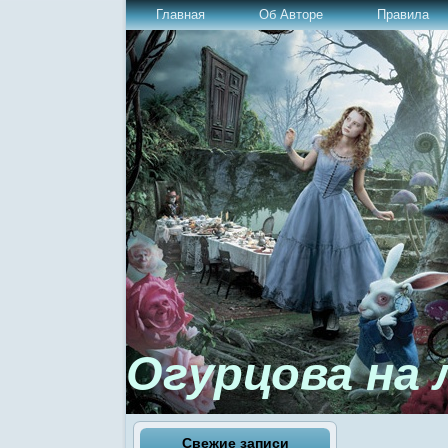
Главная
Об Авторе
Правила
Огурцова на 
Свежие записи