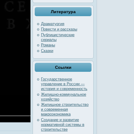
Литература
Драматургия
Повести и рассказы
Публицистические
сериалы
Романы
Сказки
Ссылки
Государственное
управление в России —
история и современность
Жилищно-коммунальное
хозяйство
Жилищное строительство
и современная
макроэкономика
Создание и развитие
нормативной системы в
строительстве