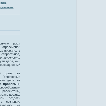
ната
,
циальные
сякого рода
 агрессивной
ак правило, в
стереотипов,
нетипичность
сути дела, они
вокационный
ий сразу же
"творческие
амом деле
не
ие проблемы
,
еобразным
. рассчитаны,
звать досаду,
лом создать
 в сознании,
ачально не