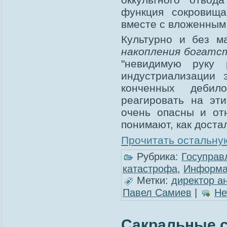
функция сокровища
вместе с вложенным
Культурно и без 
накопления богатс
"невидимую руку 
индустриализации 
конченных дебил
реагировать на эт
очень опасны и от
понимают, как доста
Прочитать остальную
Рубрика:
Госуправ
катастрофа
,
Информа
Метки:
директор а
Павел Самиев
|
Не
Сакральные 