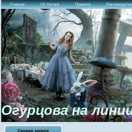
Главная
Об Авторе
Правила
Рекламодате
Огурцова на лини
Свежие записи