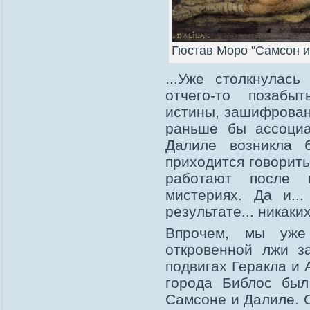
Гюстав Моро "Самсон и
...Уже столкнулас
отчего-то позабы
истины, зашифрован
раньше бы ассоциа
Далиле возникла 
приходится говорит
работают после 
мистериях. Да и..
результате... никаки
Впрочем, мы уже 
откровенной лжи з
подвигах Геракла и 
города Библос был
Самсоне и Далиле. О