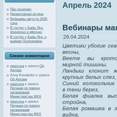
Апрель 2024
Про политику
Непреложная истина
Вебинары августа 2026
года
Вебинары мая
В гостях у Бабы Яги:
блюдечко и яблочко
29.04.2024
В гостях у Бабы Яги: о
выборе Психопомпа
Цветики убогие се
весны,
Свежие комментарии
Веете вы крото
мирной тишины.
ogurcova
к записи
Об
Ландыш клонит ж
Авторе
Anna Kovalenko
к записи
крупных белых слез,
Об Авторе
Синий колокольчик
ogurcova
к записи
Петиция по поводу
в тени берез,
организации
Белая фиалка выс
Министерства ЖКХ
стройна,
ogurcova
к записи
Петиция по поводу
Белая ромашка в з
организации
видна,
Министерства ЖКХ