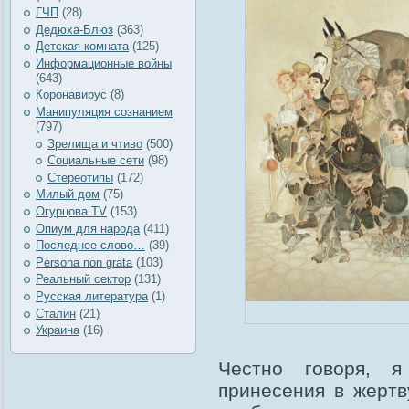
ГЧП
(28)
Дедюха-Блюз
(363)
Детская комната
(125)
Информационные войны
(643)
Коронавирус
(8)
Манипуляция сознанием
(797)
Зрелища и чтиво
(500)
Социальные сети
(98)
Стереотипы
(172)
Милый дом
(75)
Огурцова TV
(153)
Опиум для народа
(411)
Последнее слово…
(39)
Рersona non grata
(103)
Реальный сектор
(131)
Русская литература
(1)
Сталин
(21)
Украина
(16)
Честно говоря, я
принесения в жертв