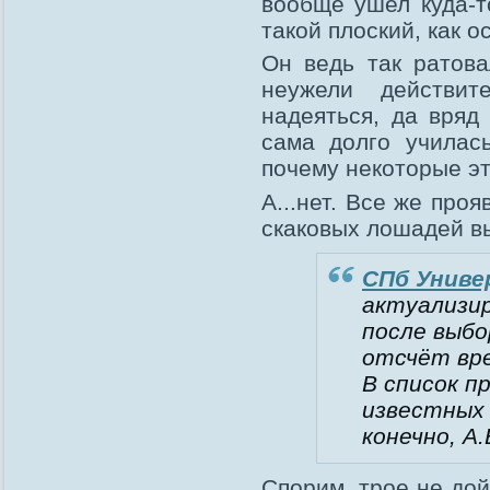
вообще ушел куда-то
такой плоский, как о
Он ведь так ратова
неужели действит
надеяться, да вряд
сама долго учила
почему некоторые эт
А...нет. Все же проя
скаковых лошадей вы
СПб Униве
актуализир
после выбо
отсчёт вр
В список п
известных 
конечно, А.
Спорим, трое не дой