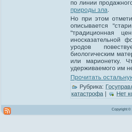
по линии продажного
природы зла
.
Но при этом отмети
описывается "стар
"традиционная цен
иносказательной ф
уродов повеств
биологическим матер
или марионетку. 
удерживаемого им не
Прочитать остальную
Рубрика:
Госуправ
катастрофа
|
Нет к
Copyright ©