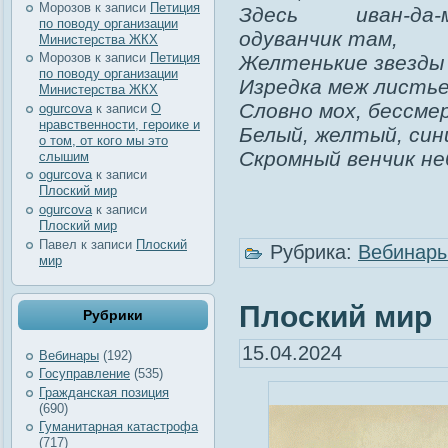
Морозов
к записи
Петиция
Здесь иван-да-м
по поводу организации
одуванчик там,
Министерства ЖКХ
Морозов
к записи
Петиция
Желтенькие звезды 
по поводу организации
Изредка меж листье
Министерства ЖКХ
Словно мох, бессм
ogurcova
к записи
О
нравственности, героике и
Белый, желтый, син
о том, от кого мы это
Скромный венчик не
слышим
ogurcova
к записи
Плоский мир
ogurcova
к записи
Плоский мир
Павел
к записи
Плоский
Рубрика:
Вебинар
мир
Плоский мир
Рубрики
15.04.2024
Вебинары
(192)
Госуправление
(535)
Гражданская позиция
(690)
Гуманитарная катастрофа
(717)