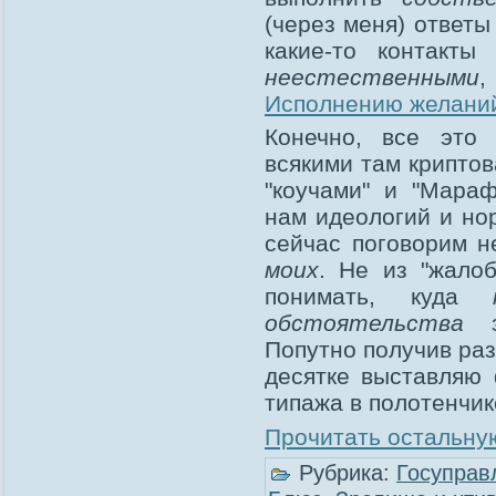
(через меня) ответ
какие-то контакты
неестественными
,
Исполнению желани
Конечно, все это
всякими там крипто
"коучами" и "Мара
нам идеологий и нор
сейчас поговорим 
моих
. Не из "жалоб
понимать, куда
обстоятельства
з
Попутно получив раз
десятке выставляю 
типажа в полотенчик
Прочитать остальную
Рубрика:
Госуправ