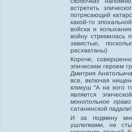
скобочках напомн
встретить эпическ
потрясающий катарс
какой-то эпохально
войска и колыхания
войну стремилась 
завистью, поскол
расхватаны)
Короче, совершенн
эпическим героем г
Дмитрия Анатольича
все, включая нище
кликуш "А на кого т
является эпическ
монопольное право
сатанинской падали!
И за подмену м
ушлепками, не ст
гарантиях полной б