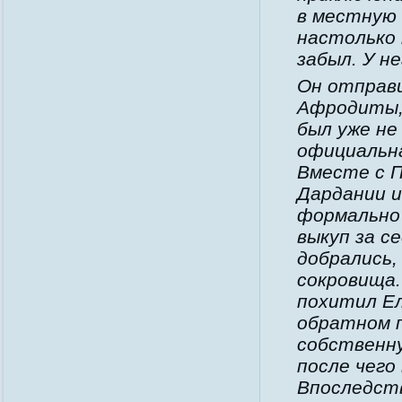
в местную 
настолько 
забыл. У н
Он отправ
Афродиты, 
был уже не
официальна
Вместе с П
Дардании и
формально
выкуп за с
добрались,
сокровища.
похитил Ел
обратном п
собственну
после чего
Впоследст