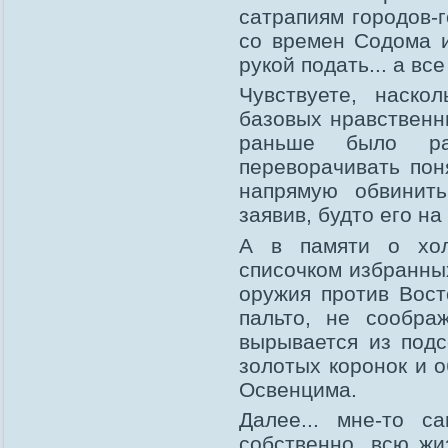
сатрапиям городов-г
со времен Содома и
рукой подать... а вс
Чувствуете, наско
базовых нравственны
раньше было ра
переворачивать пон
напрямую обвинить
заявив, будто его н
А в памяти о хол
списочком избранны
оружия против Вост
пальто, не сообра
вырывается из подс
золотых коронок и 
Освенцима.
Далее... мне-то с
собственно, всю жи