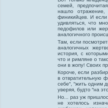
семей, предпочита
нашло отражение,
финикийцев. И если 
удивляться, что мн
педофилов или жерт
аналогичного происш
Там, если посмотрет
аналогичных жертв
история, с которым
что и римляне о так
они в жопу! Своих 
Короче, если разбир
в отвратительную ф
себе", "жить одним 
уверяя, будто "на эт
Но... раз уж пришло
не хотелось изнач