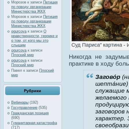
Морозов
к записи
Петиция
по поводу организации
Министерства ЖКХ
Морозов
к записи
Петиция
по поводу организации
Министерства ЖКХ
ogurcova
к записи
О
нравственности, героике и
о том, от кого мы это
Суд Париса" картина -
слышим
ogurcova
к записи
Плоский мир
Никогда не задумыв
ogurcova
к записи
практике в ходу бол
Плоский мир
Павел
к записи
Плоский
мир
Загово́р
(на
шепта́ние
служащие 
Рубрики
желаемого 
Вебинары
(192)
продуцирую
Госуправление
(535)
заговоров 
Гражданская позиция
характер.
(690)
Гуманитарная катастрофа
своеобрази
(717)