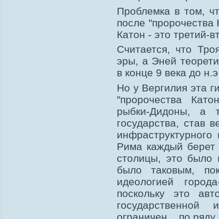
Проблемка в том, ч
после "пророчества 
Катон - это третий-вт
Считается, что Тр
эры, а Эней теорети
в конце 9 века до н.э
Но у Вергилия эта г
"пророчества Като
рыбки-Дидоны, а 
государства, став 
инфраструктурного 
Рима каждый берет 
столицы, это было 
было таковым, по
идеологией города
поскольку это авт
государственной
ограничен... по ряду