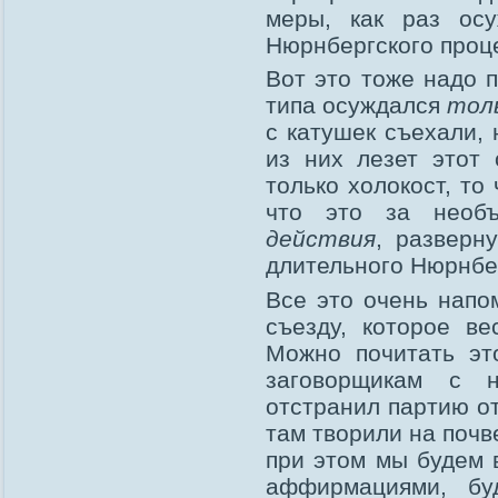
меры, как раз ос
Нюрнбергского проц
Вот это тоже надо 
типа осуждался
толь
с катушек съехали, 
из них лезет этот 
только холокост, то
что это за необ
действия
, разверн
длительного Нюрнбер
Все это очень нап
съезду, которое ве
Можно почитать эт
заговорщикам с 
отстранил партию от
там творили на почв
при этом мы будем 
аффирмациями, б