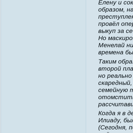
Елену и со
образом, н
преступлен
провёл оп
выкуп за с
Но маскиро
Менелай ни
времена бы
Таким обра
второй пла
но реально
скаредный,
семейную 
отомстить 
рассчитавш
Когда я в
Илиаду, бы
(Сегодня, 