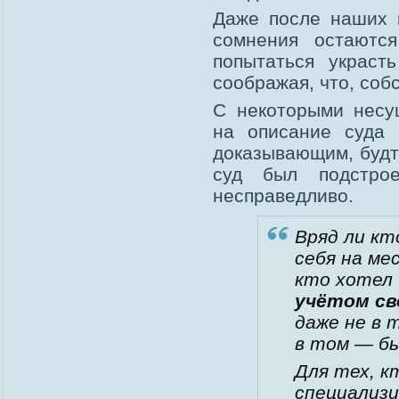
Даже после наших 
сомнения остаютс
попытаться украс
соображая, что, собс
С некоторыми несу
на описание суда 
доказывающим, будт
суд был подстро
несправедливо.
Вряд ли кт
себя на ме
кто хотел 
учётом св
даже не в 
в том — б
Для тех, к
специализи