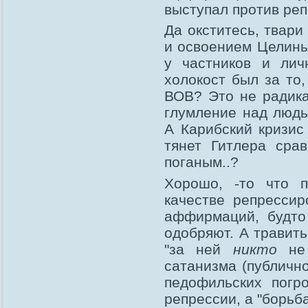
выступал против реп
Да окститесь, твари
и освоением Целины
у частников и лич
холокост был за то
ВОВ? Это не радика
глумление над людь
А Карибский кризис
тянет Гитлера сра
поганым..?
Хорошо, -то что 
качестве репрессир
аффирмаций, будто
одобряют. А травит
"за ней
никто
не 
сатанизма (публичн
педофильских погр
репрессии, а "борьб