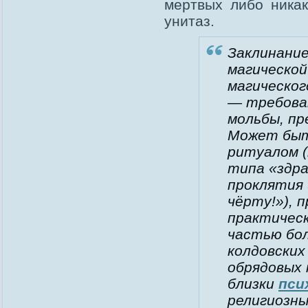
мертвых либо ника
унитаз.
Заклинание
магической
магическог
— требован
мольбы, пр
Может быт
ритуалом (
типа «здра
проклятия 
чёрту!»), 
практическ
частью бо
колдовских
обрядовых 
близки
пси
религиозн