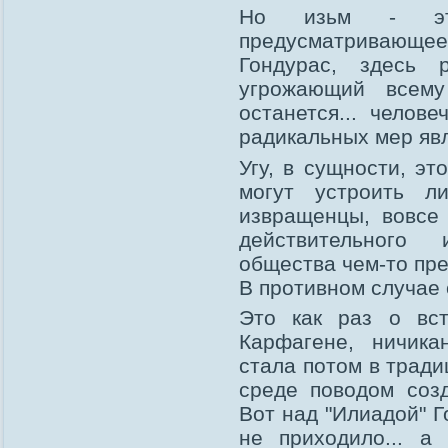
Но изьм - это
предусматривающее
Гондурас, здесь 
угрожающий всему
останется... челов
радикальных мер явл
Угу, в сущности, эт
могут устроить л
извращенцы, вовсе
действительного 
общества чем-то пре
В противном случае 
Это как раз о вст
Карфагене, ничика
стала потом в трад
среде поводом соз
Вот над "Илиадой" Г
не приходило... а