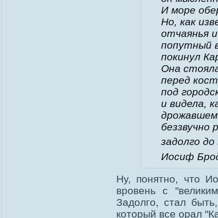
И море обе
Но, как из
отчаянья и
попутный в
покинул Ка
Она стоял
перед кост
под городс
и видела, к
дрожавшем
беззвучно 
задолго до
Иосиф Брод
Ну, понятно, что И
вровень с "великим
Задолго, стал быть,
который все орал "К