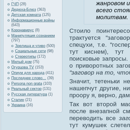
жанровом 
ГЧП
(28)
всего стоя
Дедюха-Блюз
(363)
Детская комната
(125)
молитвам.
Информационные войны
(643)
Стоило поинтерес
Коронавирус
(8)
Манипуляция сознанием
трактуется "загов
о
(797)
спецухи, т.е. "госп
Зрелища и чтиво
(500)
тут киснем), тут
Социальные сети
(98)
Стереотипы
(172)
поисковые запросы.
Милый дом
(75)
о приворотных заго
Огурцова TV
(153)
"заговор на то, чт
Опиум для народа
(411)
Последнее слово…
(39)
Значит, тетеньки н
Рersona non grata
(103)
нашепчут другие, ни
Реальный сектор
(131)
проору я, верно, дам
Русская литература
(1)
Сталин
(21)
Так вот второй ма
Украина
(16)
после внезапной см
переводить все
заг
тут кумушек слете