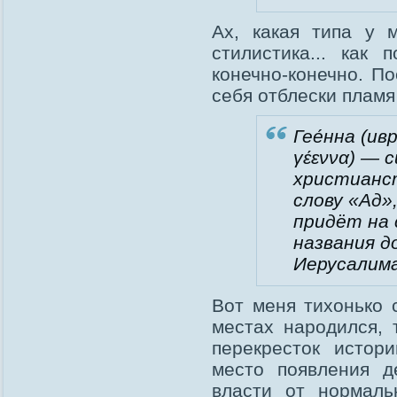
Ах, какая типа у
стилистика... как 
конечно-конечно. П
себя отблески пламя
Гее́нна (ивр. ‏גהנום, גהנם‏‎ «гехеном», др.-
γέεννα) — 
христианст
слову «Ад»
придёт на 
названия д
Иерусалима
Вот меня тихонько 
местах народился, 
перекресток истор
место появления д
власти от нормаль