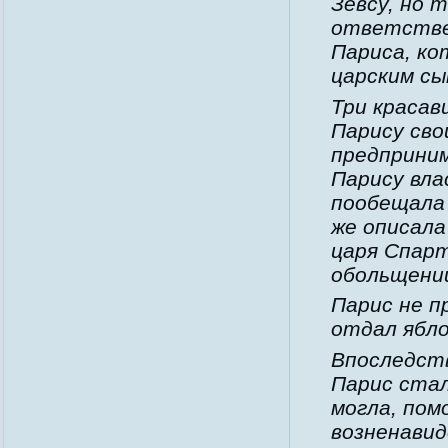
Зевсу, но 
ответствен
Париса, ко
царским сы
Три красав
Парису сво
предприним
Парису вла
пообещала 
же описала
царя Спарт
обольщении
Парис не п
отдал ябл
Впоследст
Парис стал
могла, пом
возненавид