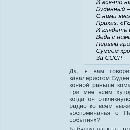
И вся-то н
Буденный 
С нами вес
Приказ: «
Г
И глядеть 
Ведь с нам
Первый кра
Сумеем кр
За СССР.
Да, я вам говор
кавалеристом Буден
конной раньше ком
при мне всем хуто
когда он откликнул
радио ко всем выжи
воспоминанья о П
событиях?
Бабушка плакала тог