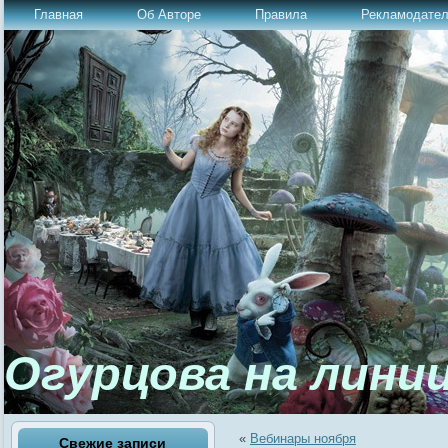
Главная
Об Авторе
Правила
Рекламодате
Огурцова на лини
«
Вебинары ноября
Свежие записи