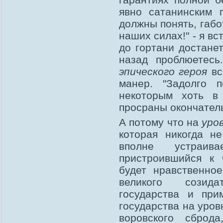
явно сатанинским 
должны понять, габот
наших силах!" - я в
до гортани достанет
назад проблюетес
эпического героя
вс
манер. "Задолго п
некоторым хоть в
просраны окончател
А потому что на
уро
которая никогда н
вполне устраив
пристроившийся к 
будет нравственное
великого созида
государства и при
государства на уров
воровского сбро