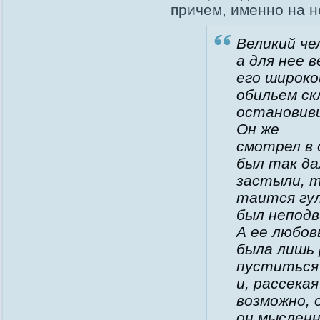
причем, именно на н
Великий че
а для нее 
его широко
обильем ск
остановив
Он же
смотрел в о
был так да
застыли, т
таится гул
был неподв
А ее любов
была лишь 
пуститься 
и, рассека
возможно, о
он мысленн