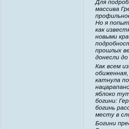
Для подроб
массива Гр
профильное
Но я попыт
как извест
новыми кра
подробнос
прошлых ве
донесли до
Как всем и
обиженная,
катнула по
нацарапано
яблоко тут
богини: Ге
богинь рас
месту в сл
Богини пр