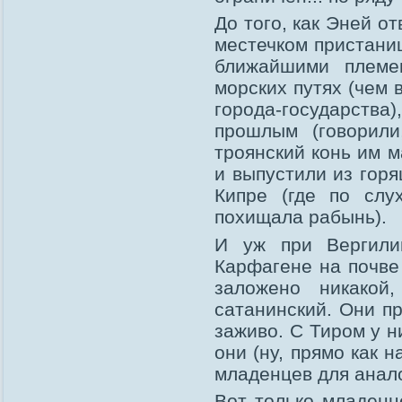
До того, как Эней о
местечком пристани
ближайшими племе
морских путях (чем 
города-государств
прошлым (говорили
троянский конь им м
и выпустили из горя
Кипре (где по слу
похищала рабынь).
И уж при Вергили
Карфагене на почве
заложено никакой
сатанинский. Они п
заживо. С Тиром у н
они (ну, прямо как 
младенцев для анал
Вот только младенц