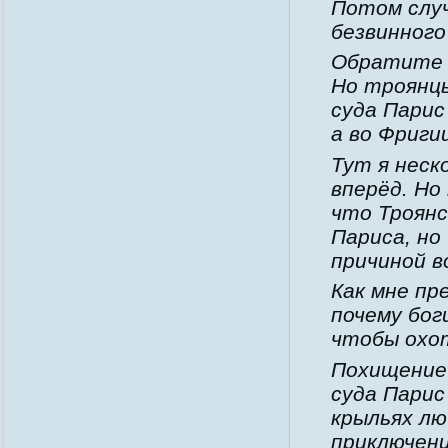
Потом случ
безвинного
Обратите в
Но троянцы
суда Парис
а во Фриги
Тут я неск
вперёд. Но
что Троянс
Париса, но
причиной в
Как мне пр
почему бог
чтобы охот
Похищение 
суда Парис
крыльях лю
приключени