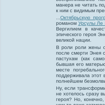
манера не читать по
к ним с видимым пр
...
Октябрьскую прог
романом
Урсулы Ле 
Вергилием в качес
эпического героя Эн
великой нации.
В роли роли жены о
после смерти Энея с
пастухам (как сам
бывшая его матерью
месте погребально
поддерживала этот в
полнейшем безмолв
Ну, если трансформи
не хотелось сразу в
героя? Но, конечно,
чем-то даже затмева