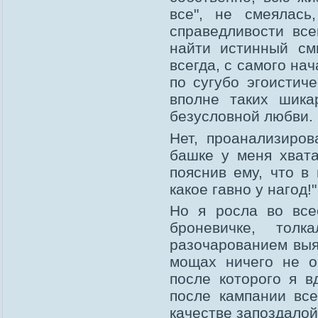
все", не смеялас
справедливости все
найти истинный см
всегда, с самого нач
по сугубо эгоистич
вполне таких шика
безусловной любви.
Нет, проанализиров
башке у меня хвата
пояснив ему, что в
какое гавно у нагод!"
Но я росла во все
броневичке, тол
разочарованием выя
мощах ничего не о
после которого я в
после кампании вс
качестве запоздалой