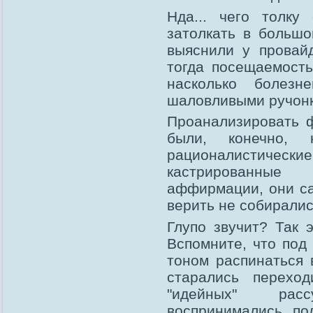
Нда... чего толку
затолкать в больш
выяснили у провай
тогда посещаемость
насколько болезн
шаловливыми ручон
Проанализировать ф
были, конечно,
рационалистические
кастрированные
аффирмации, они са
верить не собиралис
Глупо звучит? Так 
Вспомните, что под
тоном распинаться 
старались переход
"идейных" рас
воспринимались п