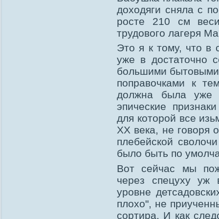
доходяги сняла с по
росте 210 см вес
трудового лагеря Маг
Это я к тому, что в
уже в достаточно с
большими бытовыми 
поправочками к т
должна была уже
эпические признаки
для которой все из
ХХ века, не говоря
плебейской сволочи
было быть по умолч
Вот сейчас мы п
через спецуху уж 
уровне детсадовски
плохо", не приученн
сортира. И как сле