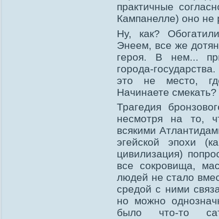
практичные согласн
Кампанелле) оно не 
Ну, как? Обогатил
Энеем, все же дотя
героя. В нем... п
города-государства
это не место, гд
Начинаете смекать?
Трагедия бронзово
несмотря на то, ч
всякими Атлантидами
эгейской эпохи (к
цивилизация) попро
все сокровища, мас
людей не стало вмес
средой с ними связ
но можно однознач
было что-то са