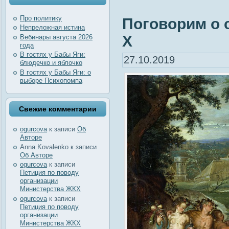
Про политику
Поговорим о 
Непреложная истина
Х
Вебинары августа 2026
года
В гостях у Бабы Яги:
27.10.2019
блюдечко и яблочко
В гостях у Бабы Яги: о
выборе Психопомпа
Свежие комментарии
ogurcova
к записи
Об
Авторе
Anna Kovalenko
к записи
Об Авторе
ogurcova
к записи
Петиция по поводу
организации
Министерства ЖКХ
ogurcova
к записи
Петиция по поводу
организации
Министерства ЖКХ