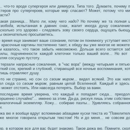
.. что-то вроде супергероя или демиурга. Типа того. Думаете, почему 
стеров про супергероев, которые мир спасают? Может, потому что ми
пасти?
какая разница... Мало ли, кому чего
надо
? Но почему же та
полная 
свобода
, испытанная в давних снах, жалит иногда душу сожалени
асколько это здорово - следовать зову своего сердца, ощущать бьющ
 вы окончательно просыпаетесь.
 время еще занимает ваше сознание, потом он понемногу уступает мест
 красочные картины постепенно тают, к обеду вы уже многое не можете
ам казалось, что такое забыть невозможно. Дольше всего остается за
илы, подчиненности каждой клеточки только вашей воле... Но вот 
вляя сосущую пустоту.
 терзали напрасные сожаления, в "час вора" (между четырьмя и пятью
ткий сон, крепкий и глубокий, стирающий все ночные воспоминания, ко
 лишь отравляют душу.
это ни странно, но сон со
своим миром
... видел всякий. Это как нап
ел сюда со
своим миром
, равным целой Вселенной. Каждый и здесь
й может отстоять. Или навсегда потерять. Выбор за вами.
оследнее время уверена, что каждый и попадает сюда... преодоле
ершенно случайно"... именно за этим. Да-да, рискуя лишь этим собстве
 аналогичный экземпляр. Хожу... собираю пазлы... Удивляясь собранн
и.
жа вю я вообще вдруг вспоминаю абзацами куски текста из "Повелитель
 же многое говорила открытым текстом! Но и до меня... не совсем 
р, в котором все для вас будет знакомо. Такое дежа вю. Помните, скол