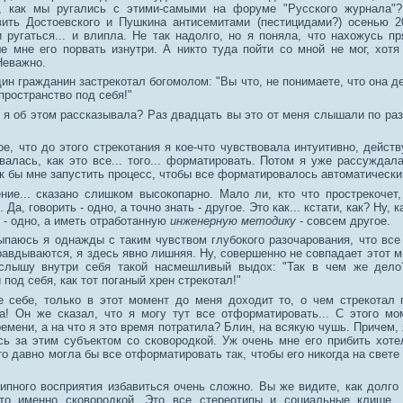
, как мы ругались с этими-самыми на форуме "Русского журнала"?
ить Достоевского и Пушкина антисемитами (пестицидами?) осенью 2
 ругаться... и влипла. Не так надолго, но я поняла, что нахожусь пр
е мне его порвать изнутри. А никто туда пойти со мной не мог, хотя
Неважно.
дин гражданин застрекотал богомолом: "Вы что, не понимаете, что она 
ространство под себя!"
з я об этом рассказывала? Раз двадцать вы это от меня слышали по ра
, что до этого стрекотания я кое-что чувствовала интуитивно, действ
алась, как это все... того... форматировать. Потом я уже рассуждала
к бы мне запустить процесс, чтобы все форматировалось автоматически
ние... сказано слишком высокопарно. Мало ли, кто что прострекочет,
Да, говорить - одно, а точно знать - другое. Это как... кстати, как? Ну, 
- одно, а иметь отработанную
инженерную методику
- совсем другое.
сыпаюсь я однажды с таким чувством глубокого разочарования, что вс
равдываются, я здесь явно лишняя. Ну, совершенно не совпадает этот м
 слышу внутри себя такой насмешливый выдох: "Так в чем же дело
под себя, как тот поганый хрен стрекотал!"
е себе, только в этот момент до меня доходит то, о чем стрекотал 
а! Он же сказал, что я могу тут все отформатировать... С этого м
емени, а на что я это время потратила? Блин, на всякую чушь. Причем,
сь за этим субъектом со сковородкой. Уж очень мне его прибить хоте
о давно могла бы все отформатировать так, чтобы его никогда на свете
типного восприятия избавиться очень сложно. Вы же видите, как долго
-то именно сковородкой. Это все стереотипы и социальные клише,