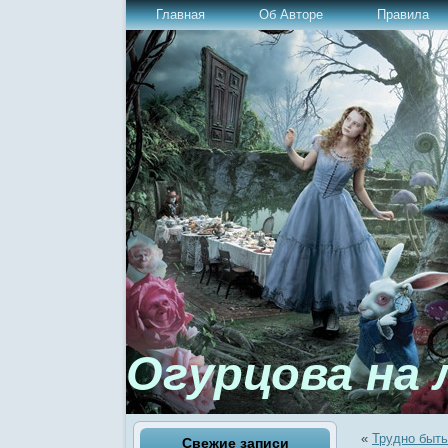
Главная
Об Авторе
Правила
Огурцова на 
«
Трудно быть
Свежие записи