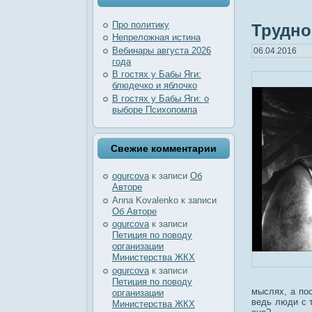
Про политику
Трудно
Непреложная истина
Вебинары августа 2026
06.04.2016
года
В гостях у Бабы Яги:
блюдечко и яблочко
В гостях у Бабы Яги: о
выборе Психопомпа
Свежие комментарии
ogurcova
к записи
Об
Авторе
Anna Kovalenko
к записи
Об Авторе
ogurcova
к записи
Петиция по поводу
организации
Министерства ЖКХ
ogurcova
к записи
Петиция по поводу
мыслях, а пос
организации
ведь люди с 
Министерства ЖКХ