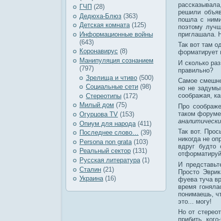
рассказывала
ГЧП
(28)
решили объяв
Дедюха-Блюз
(363)
пошла с ними
Детская комната
(125)
поэтому лучш
приглашала. 
Информационные войны
(643)
Так вот там о
Коронавирус
(8)
форматирует п
Манипуляция сознанием
И сколько ра
(797)
правильно?
Зрелища и чтиво
(500)
Самое смешное
Социальные сети
(98)
но не задумыв
соображая, ка
Стереотипы
(172)
Милый дом
(75)
Про соображе
таком форуме. 
Огурцова TV
(153)
аналитически
Опиум для народа
(411)
Так вот. Про
Последнее слово…
(39)
никогда не оп
Рersona non grata
(103)
вдруг будто
Реальный сектор
(131)
отформатируй 
Русская литература
(1)
И представьт
Сталин
(21)
Просто Эврик
Украина
(16)
фуева туча вр
время гоняла
понимаешь, чт
это... могу!
Но от стерео
прибить кого