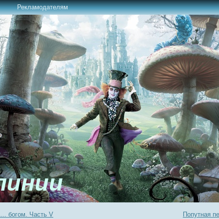
Рекламодателям
линии
… богом. Часть V
Попутная пе