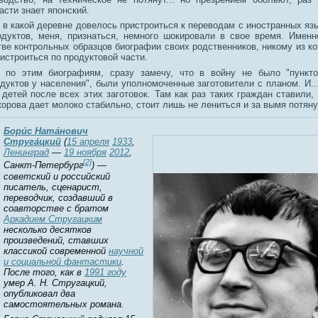
асти знает японский.
 в какой деревне довелось пристроиться к переводам с иностранных язы
дуктов, меня, признаться, немного шокировали в свое время. Именн
ве контрольных образцов биографии своих родственников, никому из ко
истроиться по продуктовой части.
 по этим биографиям, сразу замечу, что в войну не было "пункто
дуктов у населения", были уполномоченные заготовители с планом. И..
детей после всех этих заготовок. Там как раз таких граждан ставили,
корова дает молоко стабильно, стоит лишь не лениться и за вымя потяну
Бори́с Ната́нович
Струга́цкий
(
15 апреля
1933
,
Ленинград
—
19 ноября
2012
,
[2]
Санкт-Петербург
) —
советский и российский
писатель, сценарист,
переводчик, создавший в
соавторстве с братом
Аркадием Стругацким
несколько десятков
произведений, ставших
классикой современной
научной
и социальной фантастики
.
После того, как в
1991 году
умер А. Н. Стругацкий,
опубликовал два
самостоятельных романа.