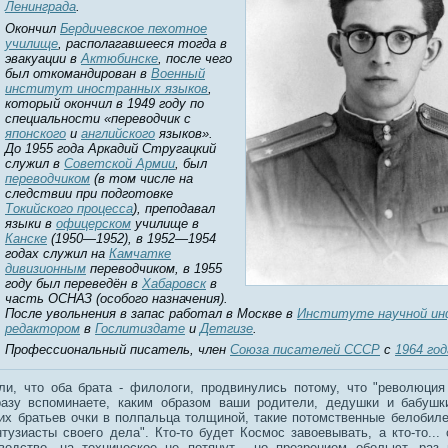
Ленинграда
.
Окончил
Бердичевское пехотное
училище
, располагавшееся тогда в
эвакуации в
Актюбинске
, после чего
был откомандирован в
Военный
институт иностранных языков
,
который окончил в 1949 году по
специальности «переводчик с
японского
и
английского
языков».
До 1955 года Аркадий Стругацкий
служил в
Советской Армии
, был
переводчиком
(в том числе на
следствии при подготовке
Токийского процесса
), преподавал
языки в
офицерском
училище в
Канске
(1950—1952), в 1952—1954
годах служил на
Камчатке
дивизионным
переводчиком, в 1955
году был переведён в
Хабаровск
в
часть ОСНАЗ (особого назначения).
После увольнения в запас работал в Москве в
Институте научной ин
редактором
в
Гослитиздате
и
Детгизе
.
Профессиональный писатель, член
Союза писателей СССР
с
1964 год
ли, что оба брата - филологи, продвинулись потому, что "революция
разу вспоминаете, каким образом ваши родители, дедушки и бабушк
оих братьев очки в полпальца толщиной, такие потомственные белобилет
нтузиасты своего дела". Кто-то будет Космос завоевывать, а кто-то...
водство, на техническое не потянут... но презрением обольют, раз