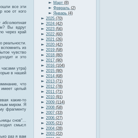
►
Март
(8)
пошли все эти
►
Февраль
(2)
р кое от кого
►
Январь
(4)
►
2025
(70)
и абсолютная
►
2024
(42)
ем? Вы вдруг
►
2023
(56)
ую через край
►
2022
(60)
►
2021
(26)
о реальности.
►
2020
(42)
 вспомнить из
►
2019
(58)
бытое чувство
►
2018
(80)
уходит и это
►
2017
(90)
►
2016
(104)
 часами утра)
►
2015
(90)
торые в нашей
►
2014
(68)
►
2013
(71)
оминание, что
►
2012
(78)
 имеет целый
►
2011
(71)
►
2010
(91)
вая какие-то
►
2009
(114)
нным миром. Я
►
2008
(58)
ому фрагменту
►
2007
(33)
►
2006
(27)
ницы снов"...
►
2005
(21)
доходил смысл
►
2004
(28)
►
2003
(22)
ько раз я вам