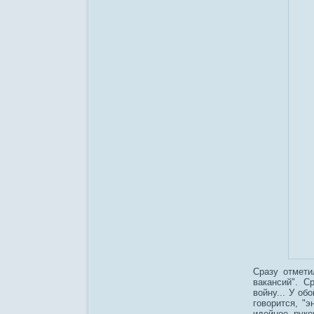
Сразу отмети
вакансий". С
войну... У об
говорится, "э
идейное руко