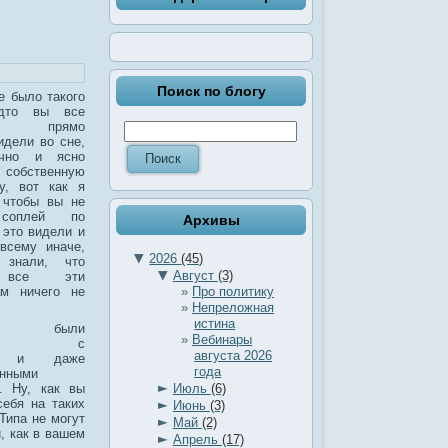
Поиск по блогу
е было такого
дто вы все
щее прямо
идели во сне,
очно и ясно
 собственную
ну, вот как я
 чтобы вы не
 соплей по
Архивы
 это видели и
всему иначе,
▼
2026
(45)
. знали, что
▼
Август
(3)
ь все эти
Про политику
ам ничего не
Непреложная
истина
вия были
Вебинары
нными, с
августа 2026
ми и даже
года
анными
►
. Ну, как вы
Июль
(6)
себя на таких
►
Июнь
(3)
Типа не могут
►
Май
(2)
, как в вашем
►
Апрель
(17)