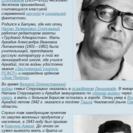
Стругацким
(1933—2012) несколько
десятков произведений,
считающихся классикой
современной
научной
и
социальной
фантастики.
Родился в Батуми, где его отец
Натан Залманович Стругацкий
работал редактором газеты
«Трудовой Аджаристан». Мать
Аркадия Александра Ивановна
Литвинчева (1901—1981) была
учительницей, преподавала
русскую литературу в той же
ленинградской школе, где учился
Аркадий, после войны удостоена
звания
«Заслуженный учитель
РСФСР»
и награждена орденом
«Знак Почёта»
.
Во время
Великой Отечественной
войны
семья Стругацких оказалась в
осаждённом
Ленинграде
. В январ
Натана Стругацкого и Аркадия эвакуировали по
«дороге жизни»
через
озеро
, а мать с больным Борисом осталась в городе. Отец умер в
Во
Аркадий летом 1942 г. оказался в посёлке
Ташла
Чкаловской (ныне
Ор
области.
Служил там заведующим пунктом
по закупке молочных продуктов у
населения, в 1943 году был призван
в
Красную Армию
. До этого он
сумел вывезти мать и брата из