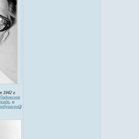
е 1942 г.
Ладожское
логде
, и
енбургской
)