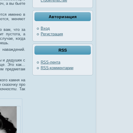
строительстве
еч, а вы бьете
ется именно в
Авторизация
яются, меняют
Вход
о вам, что за
Регистрация
ит пустота, а
случае, когда
оешь.
 наваждений.
RSS
ы и дедушек с
RSS
-лента
е. Это как...
RSS
-комментарии
сем предметам
кого камня на
е сказочку про
точности
. Так