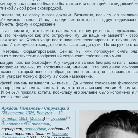
римеру, у вас на поясе бластер болтается или светящийся джидайский м
отивной лысой роже сковородкой...
, знаете ли, не сразу многое доходит. Возможно, весь смысл заключа
обходимых пазлов. И ведь среди них некоторые... вдруг видоизмен
То есть, форму и содержание.
 вы вспомните, то с самого начала что-то внутри всегда подсказывал
ак это гениально! как это остроумно! лучше ваще не бывает!" - стро
ычная какашка. Форма чаще всего начинает превалировать в печальном 
вно. И там лучше, господа, не докапываться до сути. Потом рук не отм
ь методы... форматирования. Сейчас мы ими попробуем снять ряд
о из эгоистических соображений сохранения собственного мира.
ами две простые биографии. А у каждого в запасе биографии папы, мам
иографии родных, их воспоминания, мнения... это бесценное сокровищ
камень, который вовсе не обращает все в золото, он возвращает в
сл, убирает ложную форму и любое наваждение.
фский камень назывался бы иначе... Да и такое толкование философс
анер (золота! золота! золота!) - идет от незнания мифологии. Вспомнит
 И он был проклят, кстати, поскольку его желание было исполнено
в 
жнее в желаниях.
Арка́дий Ната́нович Струга́цкий
(
28 августа
1925
,
Батуми
—
12
[2]
октября
1991
,
Москва
) —
русский
[3]
[2]
советский
писатель
,
сценарист,
переводчик
, создавший
в соавторстве с братом
Борисом