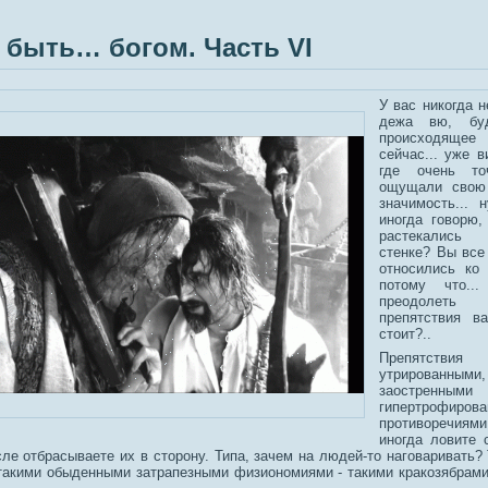
 быть… богом. Часть VI
У вас никогда н
дежа вю, бу
происходя
сейчас... уже в
где очень т
ощущали свою
значимость... 
иногда говорю,
растекались
стенке? Вы все
относились ко 
потому что..
преодолет
препятствия в
стоит?..
Препятст
утрирова
заостренны
гипертрофиров
противоречиями
иногда ловите 
ле отбрасываете их в сторону. Типа, зачем на людей-то наговаривать? 
такими обыденными затрапезными физиономиями - такими кракозябрами