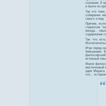
сознание. К п
и бьете по пр
Так что тоже
собирании не
смысл и вид. 
Причем, если
стрекотом "к
иногда... об
содержание га
Так что ест
Исключительн
Итак перед н
бабушками. Б
философский 
истинный смы
Иначе филосо
местечковый м
царя Мидаса.
что... осторо