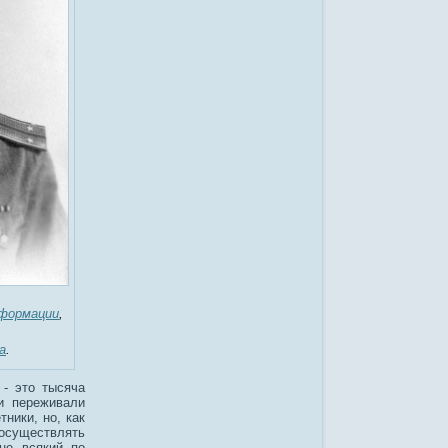
формации
,
а
.
 - это тысяча
и переживали
ники, но, как
 осуществлять
 не всякий по