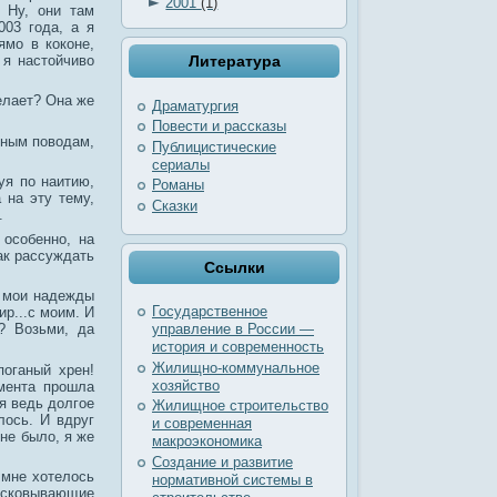
►
2001
(1)
 Ну, они там
003 года, а я
ямо в коконе,
 я настойчиво
Литература
делает? Она же
Драматургия
Повести и рассказы
зным поводам,
Публицистические
сериалы
уя по наитию,
Романы
 на эту тему,
Сказки
.
 особенно, на
как рассуждать
Ссылки
е мои надежды
Государственное
ир...с моим. И
? Возьми, да
управление в России —
история и современность
Жилищно-коммунальное
поганый хрен!
хозяйство
омента прошла
 я ведь долгое
Жилищное строительство
лось. И вдруг
и современная
 не было, я же
макроэкономика
Создание и развитие
 мне хотелось
нормативной системы в
 сковывающие