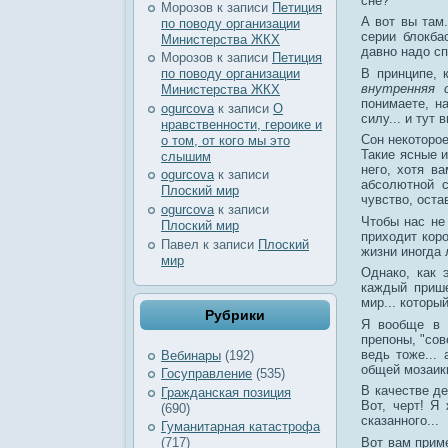
сне?
Морозов
к записи
Петиция
А вот вы там.
по поводу организации
серии блокба
Министерства ЖКХ
давно надо с
Морозов
к записи
Петиция
В принципе, 
по поводу организации
внутренняя 
Министерства ЖКХ
понимаете, н
ogurcova
к записи
О
силу... и тут
нравственности, героике и
Сон некоторое
о том, от кого мы это
Такие ясные и
слышим
него, хотя в
ogurcova
к записи
абсолютной с
Плоский мир
чувство, оста
ogurcova
к записи
Чтобы нас не
Плоский мир
приходит коро
Павел
к записи
Плоский
жизни иногда
мир
Однако, как 
каждый приш
мир... которы
Рубрики
Я вообще в п
препоны, "сов
ведь тоже...
Вебинары
(192)
общей мозаик
Госуправление
(535)
В качестве де
Гражданская позиция
Вот, черт! Я
(690)
сказанного...
Гуманитарная катастрофа
Вот вам приме
(717)