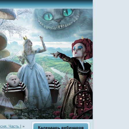
сня. Часть I
»
Календарь вебинаров