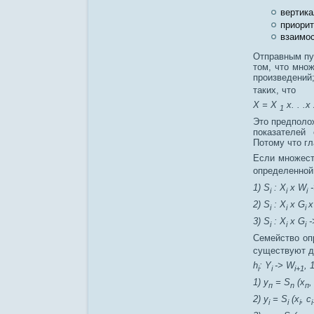
вертика
приорит
взаимос
Отправным пу
том, что мно
произведений
таких, что
Х = X
х. . .х
1
Это предполо
показателей 
Потому что г
Если множес
определенной
1) S
: X
x W
-
i
i
i
2) S
: X
x G
x
i
i
i
3) S
: X
x G
-
i
i
i
Семейство оп
существуют д
h
: Y
-> W
,
1
i
i
i+1
1) у
= S
(x
,
п
n
п
2) у
= S
(х
, c
i
i
i