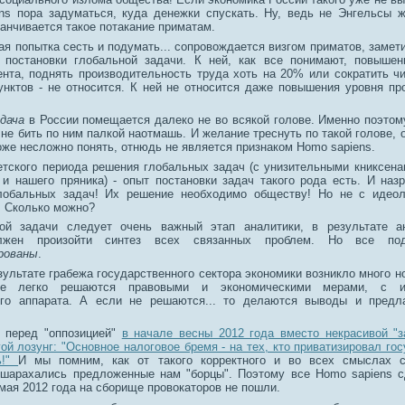
ns пора задуматься, куда денежки спускать. Ну, ведь не Энгельсы ж
анчивается такое потакание приматам.
ая попытка сесть и подумать... сопровождается визгом приматов, замет
 постановки глобальной задачи. К ней, как все понимают, повышен
ента, поднять производительность труда хоть на 20% или сократить ч
унктов - не относится. К ней не относится даже повышения уровня пр
адача
в России помещается далеко не во всякой голове. Именно поэтом
 не бить по ним палкой наотмашь. И желание треснуть по такой голове, 
 тоже несложно понять, отнюдь не является признаком Homo sapiens.
етского периода решения глобальных задач (с унизительными книксена
и нашего пряника) - опыт постановки задач такого рода есть. И наз
лобальных задач! Их решение необходимо обществу! Но не с идеол
! Сколько можно?
ой задачи следует очень важный этап аналитики, в результате ан
лжен произойти синтез всех связанных проблем. Но все по
рованы
.
зультате грабежа государственного сектора экономики возникло много н
е легко решаются правовыми и экономическими мерами, с ис
го аппарата. А если не решаются... то делаются выводы и предл
 перед "оппозицией"
в начале весны 2012 года вместо некрасивой "
ой лозунг: "Основное налоговое бремя - на тех, кто приватизировал го
ь!"
И мы помним, как от такого корректного и во всех смыслах с
шарахались предложенные нам "борцы". Поэтому все Homo sapiens с
 мая 2012 года на сборище провокаторов не пошли.