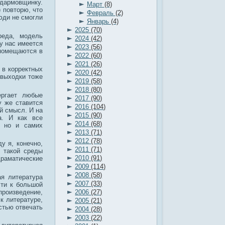
а дармовщинку.
►
Март
(8)
) повторю, что
►
Февраль
(2)
юди не смогли
►
Январь
(4)
►
2025
(70)
реда, модель
►
2024
(42)
у нас имеется
►
2023
(56)
 помещаются в
►
2022
(60)
►
2021
(26)
 в корректных
►
2020
(42)
 выходки тоже
►
2019
(58)
►
2018
(80)
ергает любые
►
2017
(90)
у же ставится
►
2016
(104)
й смысл. И на
►
2015
(90)
а. И как все
►
2014
(68)
, но и самих
►
2013
(71)
►
2012
(78)
ду я, конечно,
►
2011
(71)
е такой среды
►
2010
(91)
раматические
►
2009
(114)
►
2008
(58)
ая литература
►
2007
(33)
сти к большой
►
произведение,
2006
(27)
к литературе,
►
2005
(21)
стью отвечать
►
2004
(28)
►
2003
(22)