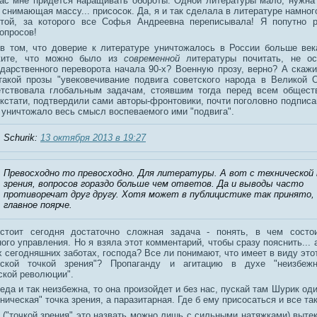
ас мне придется наращивать обороты. Одной литературы мало, нужна
 снимающая массу... присосок. Да, я и так сделала в литературе намно
стой, за которого все Софья Андреевна переписывала! Я попутно 
опросов!
в том, что доверие к литературе уничтожалось в России больше ве
жите, что можно было из
современной
литературы почитать, не ос
ударственного переворота начала 90-х? Военную прозу, верно? А скажи
такой прозы "увековечивание подвига советского народа в Великой 
етствовала глобальным задачам, стоявшим тогда перед всем общест
 кстати, подтвердили сами авторы-фронтовики, почти поголовно подпис
е уничтожало весь смысл воспеваемого ими "подвига".
Schurik:
13 октября 2013 в 19:27
Превосходно то превосходно. Для литературы. А вот с технической
зрения, вопросов гораздо больше чем ответов. Да и выводы часто
противоречат друг другу. Хотя может в публицистике так принято,
главное поярче.
стоит сегодня достаточно сложная задача - понять, в чем состо
ого управления. Но я взяла этот комментарий, чтобы сразу пояснить... 
 сегодняшних заботах, господа? Все ли понимают, что имеет в виду это
еской точкой зрения"? Пропаганду и агитацию в духе "неизбеж
ской революции".
беда и так неизбежна, то она произойдет и без нас, пускай там Шурик од
хническая" точка зрения, а паразитарная. Где б ему присосаться и все та
 ("точкой зрения" это назвать можно лишь с сильными натяжками) вытек