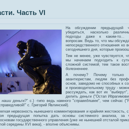
сти. Часть VI
На обсуждении предыдущей 
убедиться, насколько различ
подходы даже к каким-то...
вопросам. Ведь то, что мы обсужда
непосредственного отношения ко 
сегодняшнего дня, которые произош
Тем не менее, уже чувствуется, ч
мы начинаем подходить к сути
сложной системой, тем такое восп
болезненнее
.
А почему? Почему только п
авантюристам, людям без проф
основ, заведомо не способных к с
и производительному труду - можн
рассуждать, как вот их "выберут",
делить деньги ("Остап Ибрагимови
ь
наши
деньги?" с.) -типо ведь намного "
справедливее
", чем сейчас (
праведливой!" с. Григорий Явлинский).
легкая нервозность нынешнего комментирования и крайняя жестокость, с
оя предыдущая попытка дать основы системного анализа, за ч
основам государственного управления (уже не нынешней отсталой прик
лой середины ХVI века), - вполне объяснимы.