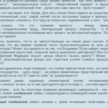
м устраиваются разборки среди низших приматов - как себе приматы
асть", "законодательную власть", "общественный порядок" и проче
вершен аналитический этап - далее уже само простое, "дело техники"!
 что там пишет этот Шурик. Для него этапов Homo sapiens не существу
технический этап, самый легкий после постановки задачи и анализа
огромную сложность. Его труд не осмыслен, подневольный, у него - "раб
казать, что это огромная пропасть - между прима
 созидательному труду, имитирующим процесс творчества - и H
но
предварительно
осознавшим весь процесс на абстрактной модели. Это
mo sapiens!
ось выяснить, кто-то из присутствующих на самом деле считает, б
отому что мы кормим огромное число жуков-пилильщиков во всех р
уктурах? Может все держится на том, что Владимир Путин найдет оче
 пламенное напутствие, попросив прессу выключить диктофоны? Или это
 Дмитрий Медведев пошлет целые области "искать работу"? Может,
, благотворительные фонды или страстные усилия главного прокуро
ка?
ые адекватные люди понимают, что любые перечисления всех, кто пыж
государство, - здесь будут... на уровне примитивных представлений пр
мотря ни на что! И "само по себе" не "разваливается".
ражают дикие, лишенные элементарной логики, человеконенав
сигналы" из мск, но от них расходятся круги по воде и... система адапт
отрим... хотя бы вполглаза (нервным рекомендую зажмуриться) - как 
ие любой
глобальной
задачи
сопровождается взаимодействием различ
существования.
ация
глобальной
задачи
связана с тремя основными свойствами и