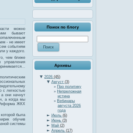
Поиск по блогу
части можно
ными бывают
отвлеченным
ем - не имеет
всем событиям
ли у каждого.
то, чем ближе
 управления
Архивы
ринимается...
▼
2026
(45)
олитическим
▼
ессиональных
Август
(3)
озидательному
Про политику
о с легкостью
Непреложная
 а они начнут
истина
ч, а когда мы
Вебинары
"Реформа ЖКХ
августа 2026
года
 которой была
►
Июль
(6)
ирик обучив
►
Июнь
(3)
азной системы
►
Май
(2)
►
Апрель
(17)