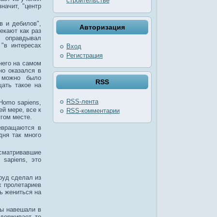
строительстве
начит, "центр
в и дебилов",
Авторизация
екают как раз
м оправдывал
 "в интересах
Вход
Регистрация
 него на самом
но оказался в
 можно было
RSS
ать такое на
RSS
-лента
Homo sapiens,
ей мере, все к
RSS
-комментарии
угом месте.
ревращаются в
дня так много
матривавшие
 sapiens, это
руд сделал из
х пролетариев
сь жениться на
мы навешали в
держивает, то