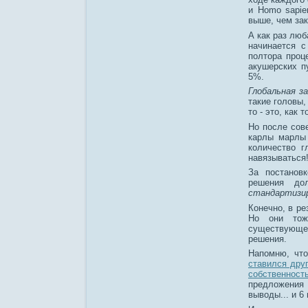
и Homo sapie
выше, чем зак
А как раз люб
начинается с
полтора проц
акушерских п
5%.
Глобальная з
такие головы,
то - это, как
Но после сов
карлы марлы 
количество г
навязываться
За постановк
решения до
стандартизи
Конечно, в ре
Но они тож
существующе
решения.
Напомню, что
ставился друг
собственност
предложения 
выводы... и 6