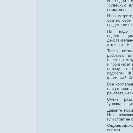
И сегодня та
"судебную вл
осмыслено, за
И посмотрите,
сам по себе 
представляет 
Но надо с
подражающим
действитель
это и есть Ho
Теперь остал
работает, п
властных стр
и произнесет
потому, что
подмогли НКО
фамилии Чай
Все нормальн
олицетворять 
работает, нес
Очень разд
"управляющие 
Давайте посм
Итак, решен
или страт ее 
Стратифик
систем: