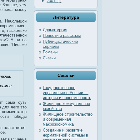
►
 литературная
2001
(1)
го больше, чем
решила массу
Литература
ка. Небольшой
коромившись,
Драматургия
те, насколько
Отечественной
Повести и рассказы
вом? А ни на
Публицистические
авшие "Письмо
сериалы
Романы
Сказки
Ссылки
 точки
 самое
Государственное
управление в России —
история и современность
ит сама суть
Жилищно-коммунальное
а для чего это
хозяйство
т комментатор
Жилищное строительство
ности победы
и современная
макроэкономика
ин пластается.
Создание и развитие
кое.
нормативной системы в
ает из учения