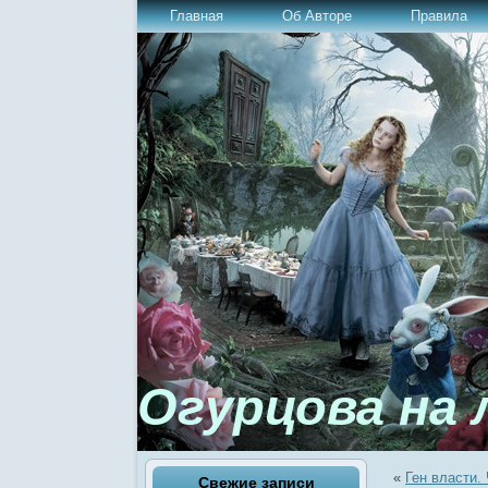
Главная
Об Авторе
Правила
Огурцова на 
«
Ген власти.
Свежие записи