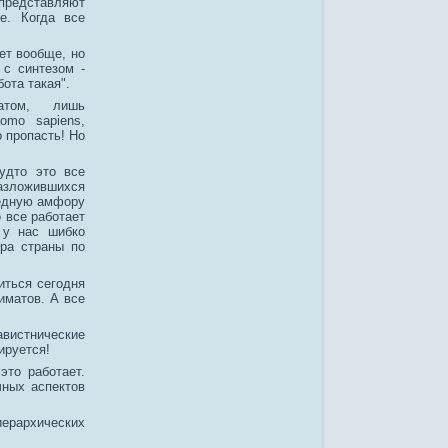
 представляют
е. Когда все
ет вообще, но
 с синтезом -
ота такая".
том, лишь
omo sapiens,
 пропасть! Но
удто это все
азложившихся
редную амфору
 все работает
 у нас шибко
ра страны по
иться сегодня
иматов. А все
истнические
ируется!
это работает.
ных аспектов
ерархических