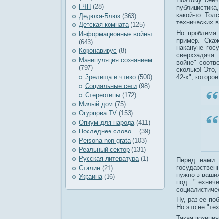
Поэтому сейч
ГЧП
(28)
публицистика,
какой-то Тол
Дедюха-Блюз
(363)
технических в
Детская комната
(125)
Но проблема 
Информационные войны
пример. Ска
(643)
накануне гос
Коронавирус
(8)
сверхзадача 
Манипуляция сознанием
войне" соотв
(797)
сколько! Это,
42-х", которо
Зрелища и чтиво
(500)
Социальные сети
(98)
Стереотипы
(172)
Милый дом
(75)
Огурцова TV
(153)
Опиум для народа
(411)
Последнее слово…
(39)
Рersona non grata
(103)
Реальный сектор
(131)
Русская литература
(1)
Перед нами 
государственн
Сталин
(21)
нужно в ваших
Украина
(16)
под "технич
социалистиче
Ну, раз ее по
Но это не "те
Такая позиция