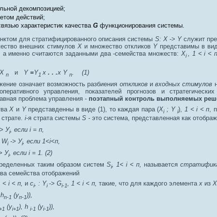
льной декомпозицией;
етом действий;
вязью характеристик качества
G
функционирования системы.
нктом для стратифицированного описания системы
S: Х
->
Y
служит пре
жество внешних стимулов
Х
и множество откликов
Y
представимы в вид
; а именно считаются заданными два -семейства множеств:
X
, 1 < i < 
i
 Х
и
Y
=
Y
х
. . .
х Y
. (1)
n
1
n
жение означает возможность разбиения
откликов
и
входных стимулов
н
оперативного управления, показателей прогнозов и стратегических
лавная проблема управления -
поэтапный контроль выполняемых реш
тва
Х
и
Y
представденны в виде (1), то каждая пара (
Х
; Y
),
1 < i < п
, 
i
i
 страте.
i
-я страта системы
S -
это система, представленная как отобра
> У
, если i = п,
i
 W
-> У
, если 1<i<п,
i
i
> У
, если i = 1. (2)
i
ределенных таким образом систем
S
, 1< i < п,
называется
стратифика
i
ва семейства отображений
 < i < п,
и
с
, :
Y
-> G
,
1 < i < п,
такие, что для каждого элемента
x
из
Х
i
i
i-1
 h
(y
)),
n-1
п-1
(y
), h
(y
)),
i+1
i+1
i-1
i-1