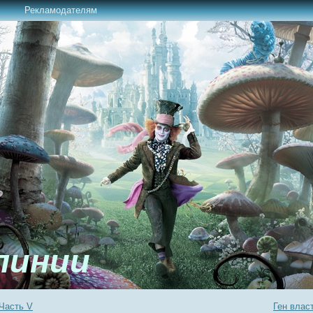
Рекламодателям
линии
 Часть V
Ген власт