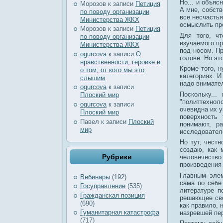
Но... и объяс
Морозов
к записи
Петиция
А мне, собств
по поводу организации
все несчастья
Министерства ЖКХ
осмыслить пр
Морозов
к записи
Петиция
Для того, ч
по поводу организации
изучаемого пр
Министерства ЖКХ
под носом. П
ogurcova
к записи
О
голове. Но эт
нравственности, героике и
Кроме того, 
о том, от кого мы это
категориях. И
слышим
надо внимател
ogurcova
к записи
Поскольку...
Плоский мир
"политтехнол
ogurcova
к записи
очевидна их у
Плоский мир
поверхность
Павел
к записи
Плоский
понимают, р
мир
исследовател
Но тут, честн
создаю, как 
Рубрики
человечеств
произведения 
Главным элем
Вебинары
(192)
сама по себе
Госуправление
(535)
литературе п
Гражданская позиция
решающее све
(690)
как правило, 
Гуманитарная катастрофа
назревшей пе
(717)