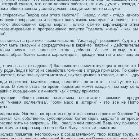
который считал, что если человек работает, то ему думать некогда, з
 всех общественных усилий должен находиться где-то снаружи.
е стереотипы "народ сам этого захотел!", "народ
у нас
- стадо идиото
голосуют неправильно и заедают нашу жизнь молодую!" и прочее - выт
дного обоснования карлы марлы. Только сам-то карла-марла эти
паразитирование и прогрессивную попытку "сделать жизнь" - как бы
са".
 вылилось на практике - всем известно. "Авангард", решивший, будто у
огут быть снаружи и сосредоточены в какой-то "партии" - действитель
тории ничуть не полезнее стада дебилов. А все потому, что
вать
образ бытия самого карлы-марлы, прежде чем пытаться воплощ
у, я очень на это надеюсь!) большинство присутствующих относится к 
ду рода Люди (Homo) из семейства гоминид в отряде приматов. По крайн
носятся, пока пользуются мозгами, находящимися в голове, а не в... др
юди перестают мыслить сами, полагаясь на кого-то... они тут же п
атов. В толпе стать на время приматом может каждый, поэтому сего
аций с обращением к личности как к стаду приматов.
уляции общественным сознанием советского времени, предус
ия "мнения коллектива", "роли масс в истории" - это все не Homo
аты.
марлы жил Энгельс, которого мы с детства знаем по расхожей фразе "Т
овека!" Он, собственно, субсидировал бытие карлы марлы "в интереса
красиво жить не запретишь. Но... знал, о чем говорил! Ведь ему пришло
потому что карла-марла вел себя в быту... чистым приматом.
сколько приматов, неспособных к созидательному творческому труду, 
социального излома общества! Если экономика России такого уже не вы