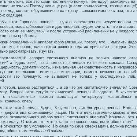
нять не стоит, все это сами постепенно поймут, чем вдруг разжились н
енно, не жалко! Потому как еще раз (а если понадобится, то еще и еще!
 последних лет, обрушившиеся на страну - связаны именно с тем, что л
оисходящее.
тобы этот "процесс пошел" - нужна определенная искусственная с
оцесса, масштабированная и достоверная. Будем считать, что она ведь 
росто сами ее масштабы и после устроенной расчлененки не у каждого
о не наши проблемы!
нужен определенный аппарат формализации, потому что... мыслить надо
 вот тут, конечно, начинаются разного рода истерические выходки. Эти
ьно рассматривать, изучать.
 предлагаемый аппарат системного анализа не только начисто отв
огии" и "идеологии", но и полностью лишает их всякого смысла. Сраз
щербность, догматичность, изначальная безнравственность и неправово
 тут же всплывают истинные мотивации, самого низменного пошиб
адости это почему-то не вызывает не только у обследуемых лиц
ей.
о говоря, можно растеряться... а за что же хвататься-то вначале? Сре
могу. Вопрос этот сугубо технический, решенный задолго. В качеств
о с незапамятных времен использует литературу, масштабные д
и, конечно, оперу.
ентом такой среды будет, безусловно, литературная основа. Больш
 - прерогатива сложившейся нации. Но что действительно можно отне
осле окончательного оформления системного анализа? Конечно, это 
рхзадачу. Отметим, то, что "ставит вопросы перед всем обществом" - 
не относится по умолчанию. Но сама по себе сверхзадача должна полно
ред обществом
глобальной задаче
.