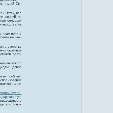
е, ё-моё! См.
или? Итак, все
ие пенсий на
исло сельских
оизводства на
у надо ценить
облить ее чем-
ми в сторонку
рело огромное
огиями опять
алитического
дходы давно
овых проблем.
пользование
агаются иные
защиты пусси"
сударственную
праведливого
делали о них