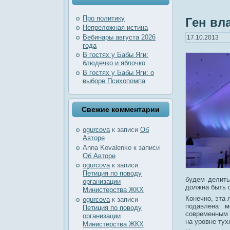
Про политику
Ген вла
Непреложная истина
Вебинары августа 2026
17.10.2013
года
В гостях у Бабы Яги:
блюдечко и яблочко
В гостях у Бабы Яги: о
выборе Психопомпа
Свежие комментарии
ogurcova
к записи
Об
Авторе
Anna Kovalenko
к записи
Об Авторе
ogurcova
к записи
Петиция по поводу
будем делит
организации
должна быть с
Министерства ЖКХ
Конечно, эта 
ogurcova
к записи
подавлена м
Петиция по поводу
современным 
организации
на уровне тух
Министерства ЖКХ