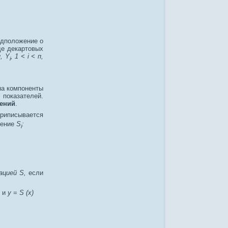
дположение о
е декартовых
п, Y
, 1 < i < п,
i
а компоненты
 показателей.
ений
.
приписывается
жение
S
:
i
цией S,
если
и
у
=
S (х)