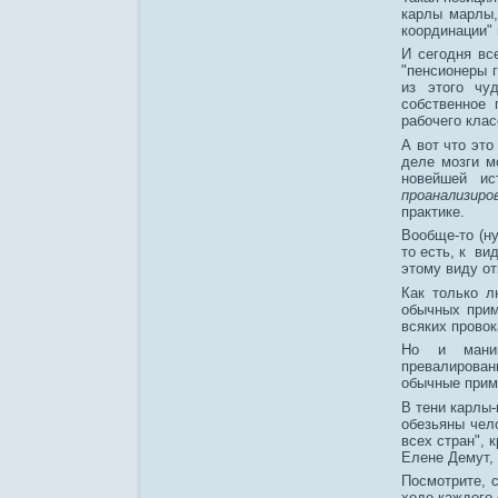
карлы марлы, 
координации"
И сегодня вс
"пенсионеры 
из этого чу
собственное 
рабочего клас
А вот что это
деле мозги м
новейшей ис
проанализиро
практике.
Вообще-то (н
то есть, к ви
этому виду от
Как только л
обычных прим
всяких провок
Но и манип
превалирован
обычные прим
В тени карлы-
обезьяны чел
всех стран", 
Елене Демут, 
Посмотрите, 
ходе каждого 