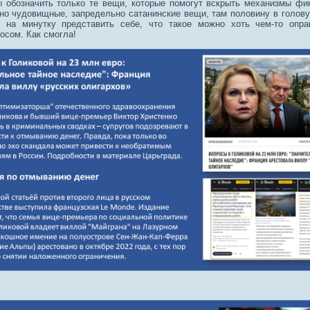
ы обозначить только те вещи, которые помогут вскрыть механизмы фи
но чудовищные, запредельно сатанинские вещи, там половину в голову
 на минутку представить себе, что такое можно хоть чем-то опра
осом. Как смогла!