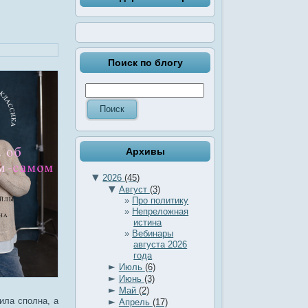
Поиск по блогу
Архивы
▼
2026
(45)
▼
Август
(3)
Про политику
Непреложная
истина
Вебинары
августа 2026
года
►
Июль
(6)
►
Июнь
(3)
►
Май
(2)
►
ила сполна, а
Апрель
(17)