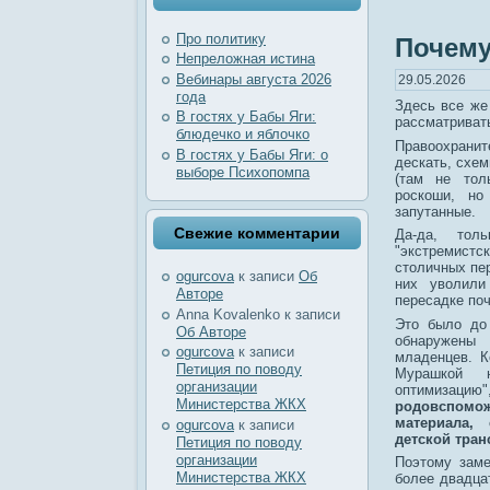
Про политику
Почему
Непреложная истина
Вебинары августа 2026
29.05.2026
года
Здесь все же
В гостях у Бабы Яги:
рассматривать
блюдечко и яблочко
Правоохранит
В гостях у Бабы Яги: о
дескать, схе
выборе Психопомпа
(там не тол
роскоши, н
запутанные.
Свежие комментарии
Да-да, тол
"экстремист
столичных пер
ogurcova
к записи
Об
них уволили
Авторе
пересадке по
Anna Kovalenko
к записи
Это было до
Об Авторе
обнаружены
ogurcova
к записи
младенцев. К
Петиция по поводу
Мурашкой н
организации
оптимиза
Министерства ЖКХ
родовспомо
материала,
ogurcova
к записи
детской тра
Петиция по поводу
организации
Поэтому заме
Министерства ЖКХ
более двадцат