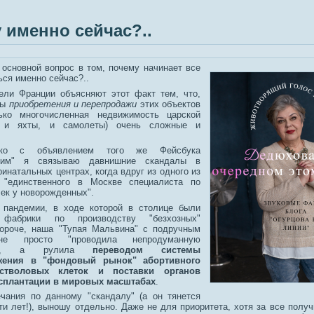
 именно сейчас?..
 основной вопрос в том, почему начинает все
ся именно сейчас?..
ели Франции объясняют этот факт тем, что,
мы
приобретения и перепродажи
этих объектов
ько многочисленная недвижимость царской
о и яхты, и самолеты) очень сложные и
ько с объявлением того же Фейсбука
ским" я связываю давнишние скандалы в
инатальных центрах, когда вдруг из одного из
 "единственного в Москве специалиста по
чек у новорожденных".
 пандемии, в ходе которой в столице были
 фабрики по производству "безхозных"
ороче, наша "Тупая Мальвина" с подручным
е просто "проводила непродуманную
цию", а рулила
переводом системы
жения в "фондовый рынок" абортивного
 стволовых клеток и поставки органов
нсплантации в мировых масштабах
.
чания по данному "скандалу" (а он тянется
и лет!), выношу отдельно. Даже не для приоритета, хотя за все получ