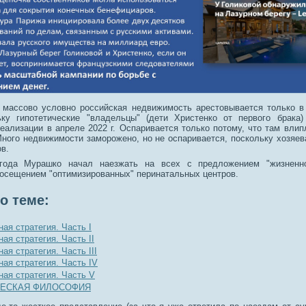
 массово условно российская недвижимость арестовывается только в
ьку гипотетические "владельцы" (дети Христенко от первого брака
еализации в апреле 2022 г. Оспаривается только потому, что там влип
Много недвижимости заморожено, но не оспаривается, поскольку хозяев
в.
года Мурашко начал наезжать на всех с предложением "жизненно
осещением "оптимизированных" перинатальных центров.
о теме:
ая стратегия. Часть I
ая стратегия. Часть II
ая стратегия. Часть III
ая стратегия. Часть IV
ая стратегия. Часть V
ЕСКАЯ ФИЛОСОФИЯ