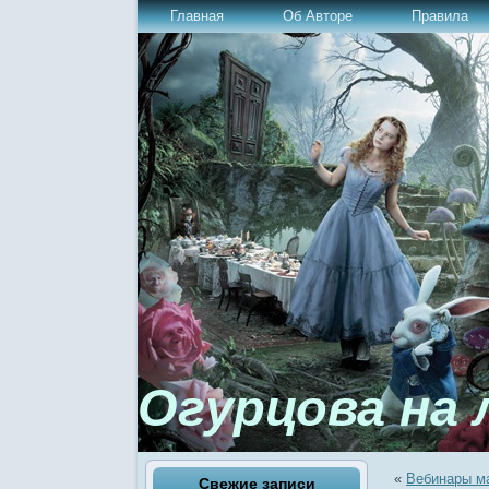
Главная
Об Авторе
Правила
Огурцова на 
«
Вебинары ма
Свежие записи