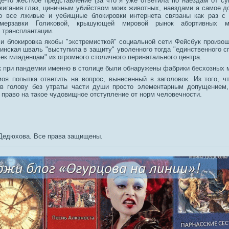
е-то жесткое представление (за что я уже ответила по наездам от су
жигания глаз, циничным убийством моих животных, наездами а самое до
то все лживые и уебищные блокировки интернета связаны как раз с
 мерзавки Голиковой, крышующей мировой рынок абортивных м
 трансплантации.
 и блокировка якобы "экстремисткой" социальной сети Фейсбук произош
инская шваль "выступила в защиту" уволенного тогда "единственного с
ек младенцам" из огромного столичного перинатального центра.
к при пандемии именно в столице были обнаружены фабрики бесхозных м
моя попытка ответить на вопрос, вынесенный в заголовок. Из того, чт
в голову без утраты части души просто элементарным допущением, 
 право на такое чудовищное отступление от норм человечности.
Дедюхова. Все права защищены.