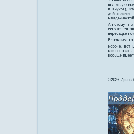
У меня вообщ
вплоть до вы
и внуков), ч
действиями
младенческой
А потому что
ебнутая сатан
пересадке поч
Вспомним, ка
Короче, вот 
можно взять 
вообще имеет
©2026 Ирина 