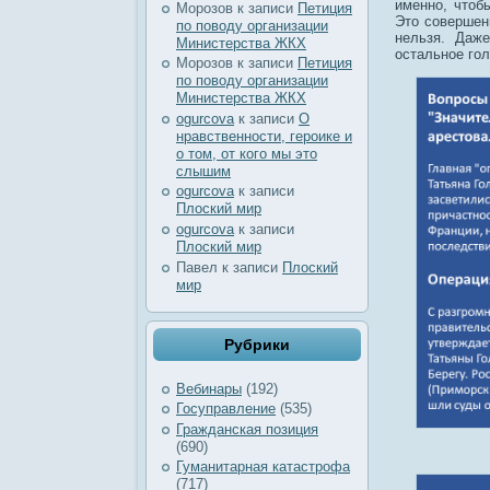
именно, чтоб
Морозов
к записи
Петиция
Это совершен
по поводу организации
нельзя. Даже
Министерства ЖКХ
остальное гол
Морозов
к записи
Петиция
по поводу организации
Министерства ЖКХ
ogurcova
к записи
О
нравственности, героике и
о том, от кого мы это
слышим
ogurcova
к записи
Плоский мир
ogurcova
к записи
Плоский мир
Павел
к записи
Плоский
мир
Рубрики
Вебинары
(192)
Госуправление
(535)
Гражданская позиция
(690)
Гуманитарная катастрофа
(717)