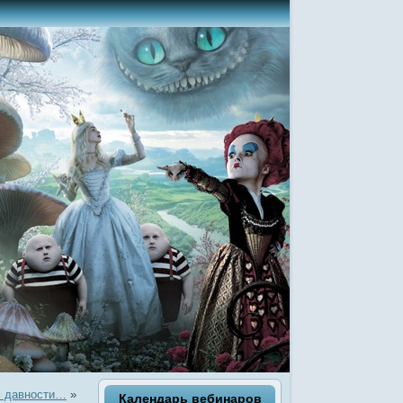
м давности…
»
Календарь вебинаров