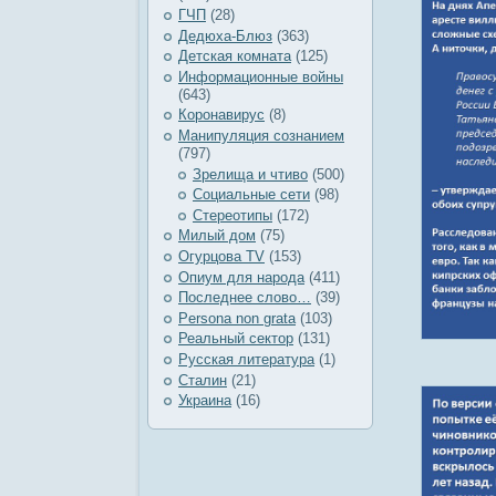
ГЧП
(28)
Дедюха-Блюз
(363)
Детская комната
(125)
Информационные войны
(643)
Коронавирус
(8)
Манипуляция сознанием
(797)
Зрелища и чтиво
(500)
Социальные сети
(98)
Стереотипы
(172)
Милый дом
(75)
Огурцова TV
(153)
Опиум для народа
(411)
Последнее слово…
(39)
Рersona non grata
(103)
Реальный сектор
(131)
Русская литература
(1)
Сталин
(21)
Украина
(16)