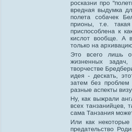
росказни про "поле
вредная выдумка дл
полета собачек Бе
прионы, т.е. така
приспособлена к ка
кислот вообще. А в
только на архиваци
Это всего лишь о
жизненных задач,
творчестве Бредбер
идея - дескать, эт
затем без проблем
разные аспекты визу
Ну, как выжрали ан
всех танзанийцев, т
сама Танзания може
Или как некоторые
предательство Роди