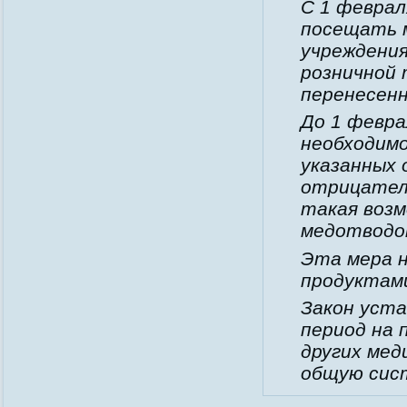
С 1 феврал
посещать 
учреждени
розничной 
перенесенн
До 1 февра
необходим
указанных 
отрицател
такая возм
медотводо
Эта мера н
продуктами
Закон уста
период на 
других мед
общую сис