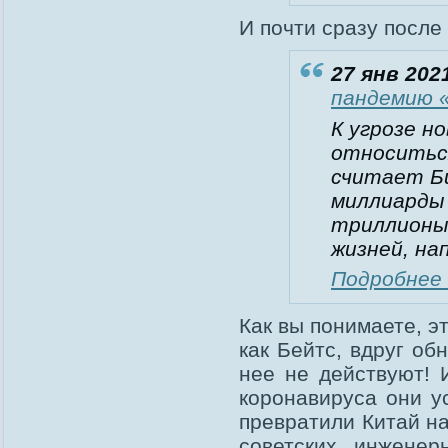
И почти сразу после 
27 янв 2021
пандемию «
К угрозе н
относиться
считает Б
миллиарды 
триллионы
жизней, на
Подробнее 
Как вы понимаете, э
как Бейтс, вдруг об
нее не действуют! 
коронавируса они у
превратили Китай н
советских инженер