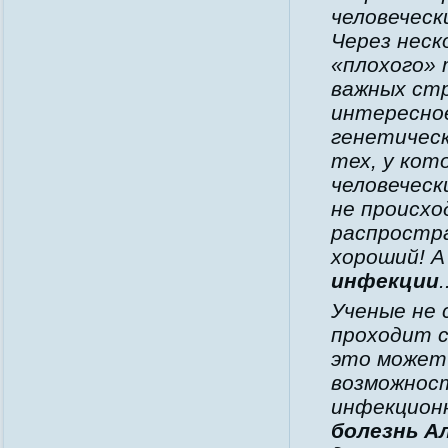
человеческ
Через неск
«плохого» 
важных стр
интересное
генетическ
тех, у ко
человечес
не происхо
распростра
хороший! А
инфекции
.
Ученые не 
проходит с
это может 
возможност
инфекцион
болезнь А