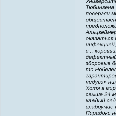
Университ
Тюбингена
повергли м
обществен
предположи
Альцгейме
оказаться 
инфекцией,
с... коров
дефектный
здоровые б
то Нобелев
гарантиров
недуга» ни
Хотя в ми
свыше 24 м
каждый се
слабоумие 
Парадокс н