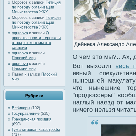
Морозов
к записи
Петиция
по поводу организации
Министерства ЖКХ
Морозов
к записи
Петиция
по поводу организации
Министерства ЖКХ
ogurcova
к записи
О
нравственности, героике и
о том, от кого мы это
Дейнека Александр Але
слышим
ogurcova
к записи
О чем это мы?.. Ах, д
Плоский мир
ogurcova
к записи
Вот выходит
весь 
Плоский мир
явный спекуляти
Павел
к записи
Плоский
мир
нынешней макулату
что нынешние тор
"продюссеры" вообщ
Рубрики
наглый наезд от ма
Вебинары
(192)
ничего нельзя читат
Госуправление
(535)
Гражданская позиция
(690)
Гуманитарная катастрофа
(717)