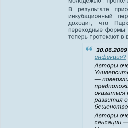
молодежью", пропола
В результате прио
инкубационный пе
доходит, что Пар
переходные формы в
теперь протекают в
30.06.2009 
инфекция?
Авторы оч
Университе
— повергл
предположи
оказаться 
развития о
бешенством
Авторы оч
сенсации 