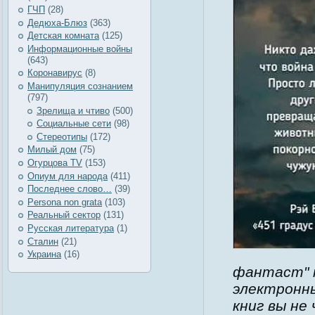
ГЧП
(28)
Дедюха-Блюз
(363)
Детская комната
(125)
Информационные войны
(643)
Коронавирус
(8)
Манипуляция сознанием
(797)
Зрелища и чтиво
(500)
Социальные сети
(98)
Стереотипы
(172)
Милый дом
(75)
Огурцова TV
(153)
Опиум для народа
(411)
Последнее слово…
(39)
Рersona non grata
(103)
Реальный сектор
(131)
Русская литература
(1)
Сталин
(21)
Украина
(16)
фантаст" н
электронны
книг вы не