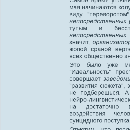
Самое время уточни
мая начинаются кол
виду "переворотом
непосредственных 
тупым и бесст
непосредственных
значит,
организато
жопой сраной верт
всех общественно з
Это было уже м
"Идеальность" прес
совершает
заведом
"развития сюжета", 
не подберешься. А
нейро-лингвистичес
на достаточно в
воздействия чел
суицидного поступка
Отметим, что пос