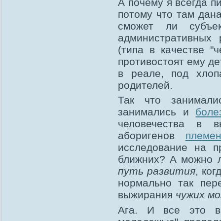
А почему я всегда пи
потому что там дана
сможет ли субъе
административных 
(типа в качестве "
противостоят ему дет
в реале, под хло
родителей.
Так что занимал
занимались и
боле
человечества в в
аборигенов
племе
исследование на п
ближних? А можно 
путь развития
, ко
нормально так пер
выжирания
чужих мо
Ага. И все это в