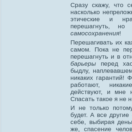
Сразу скажу, что с
насколько непрело
этические и нра
перешагнуть, но
самосохранения
!
Перешагивать их ка
самом. Пока не пе
перешагнуть и в от
барьеры
перед хао
быдлу, наплевавше
никаких гарантий! 
работают, никак
действуют, и мне 
Спасать такое я не 
И не только потом
будет. А все другие
себе, выбирая день
же, спасение чело