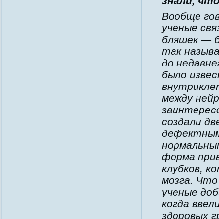
знали, что
Вообще гов
ученые свя
бляшек — б
так называ
до недавне
было извес
внутрикле
между нейр
заинтересо
создали дв
дефектным 
нормальным
форма при
клубков, к
мозга. Что
ученые доб
когда ввел
здоровых г