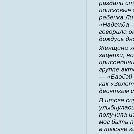
раздали ст
поисковые 
ребенка Ли
«Надежда 
говорила о
дождусь дн
Женщина хо
зацепки, н
присоедини
группе акт
— «Баобэй 
как «Золот
десяткам с
В итоге сп
улыбнулась
получила и
мог быть п
в тысяче к