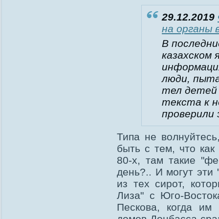
29.12.2019
на органы 
В последни
казахском 
информация
люди, пыт
тел детей 
текста к н
проверили 
Типа не волнуйтесь
быть с тем, что ка
80-х, там такие "ф
день?.. И могут эти
из тех сирот, кото
Лиза" с Юго-Восто
Пескова, когда им 
домов Донбасса сраз