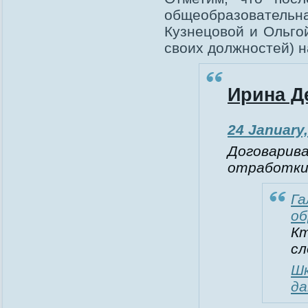
общеобразовате
Кузнецовой и Ольго
своих должностей) н
Ирина Д
24 January,
Договарив
отработки
Га
об
Кт
сл
Шк
да