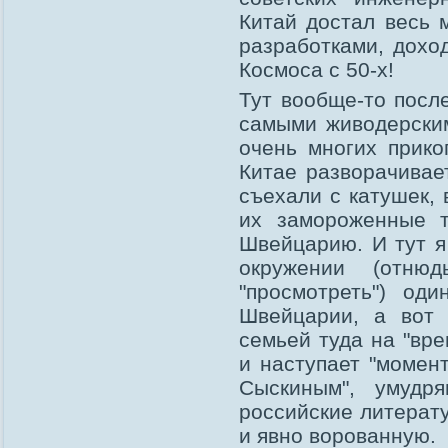
Китай достал весь 
разработками, дохо
Космоса с 50-х!
Тут вообще-то после
самыми живодерским
очень многих прико
Китае разворачивае
съехали с катушек, 
их замороженные те
Швейцарию. И тут 
окружении (отню
"просмотреть") од
Швейцарии, а вот 
семьей туда на "вре
и наступает "момент
Сыскиным", умудр
российские литерату
и явно ворованную.