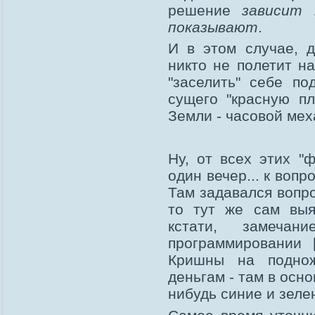
решение
зависит
показывают
.
И в этом случае, 
никто не полетит н
"заселить" себе п
сущего "красную пл
Земли - часовой мех
Ну, от всех этих "ф
один вечер... к воп
Там задавался вопро
то тут же сам выя
кстати, замечан
программировании 
Кришны на поднож
деньгам - там в осн
нибудь синие и зеле