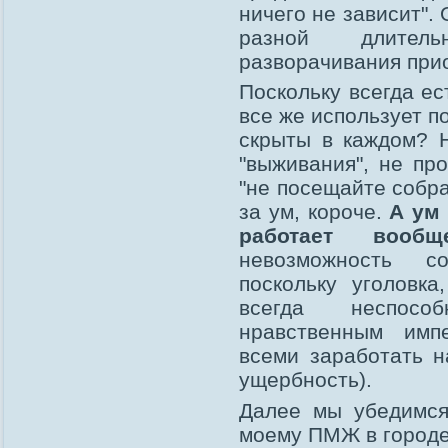
ничего не зависит". 
разной длитель
разворачивания при
Поскольку всегда ес
все же использует п
скрыты в каждом? Н
"выживания", не пр
"не посещайте собран
за ум, короче.
А ум 
работает воо
невозможность со
поскольку уголовк
всегда неспосо
нравственным имп
всеми заработать н
ущербность).
Далее мы убедимся
моему ПМЖ в городе 