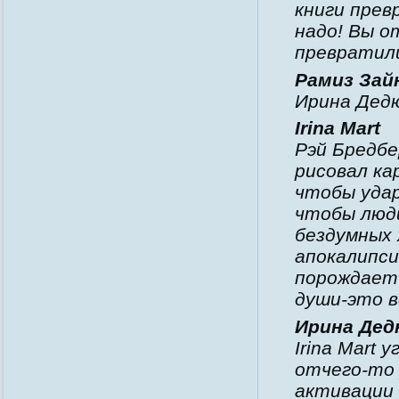
книги прев
надо! Вы о
превратили
Рамиз Зай
Ирина Дедю
Irina Mart
Рэй Бредбе
рисовал ка
чтобы удар
чтобы люди
бездумных 
апокалипси
порождает
души-это в
Ирина Дед
Irina Mart 
отчего-то
активации 