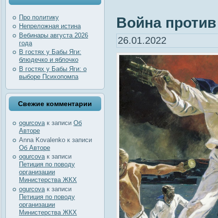
Про политику
Война против 
Непреложная истина
Вебинары августа 2026
26.01.2022
года
В гостях у Бабы Яги:
блюдечко и яблочко
В гостях у Бабы Яги: о
выборе Психопомпа
Свежие комментарии
ogurcova
к записи
Об
Авторе
Anna Kovalenko
к записи
Об Авторе
ogurcova
к записи
Петиция по поводу
организации
Министерства ЖКХ
ogurcova
к записи
Петиция по поводу
организации
Министерства ЖКХ