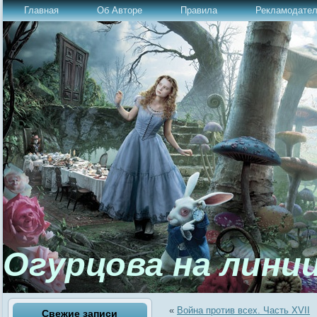
Главная
Об Авторе
Правила
Рекламодате
Огурцова на лини
«
Война против всех. Часть ХVII
Свежие записи