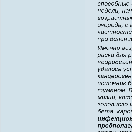
способные
недели, н
возрастным
очередь, с
частности
при делени
Именно во
риска для 
нейродеген
удалось ус
канцероген
источник б
туманом. В
жизни, ко
головного 
бета–кар
инфекцион
предпола