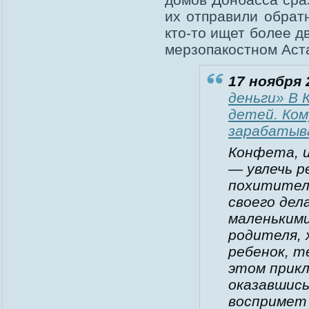
их отправили обратн
кто-то ищет более д
мерзопакостном Аста
17 ноября 
деньги» В
детей. Ком
зарабаты
Конфета, и
— увлечь р
похитител
своего дел
маленьким
родителя, 
ребенок, т
этом прикл
оказавшись
воспримет 