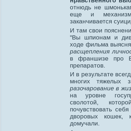
нравственного вы
отнюдь не шмонькам
еще и механизм 
заканчивается суици
И там свои пояснен
"Вы шпионам и ди
ходе фильма выясняе
расщепления лично
в франшизе про Б
препаратов.
И в результате всег
многих тяжелых з
разочарование в жи
на уровне госупр
сволотой, кото
почувствовать себ
дворовых кошек, 
домучали.