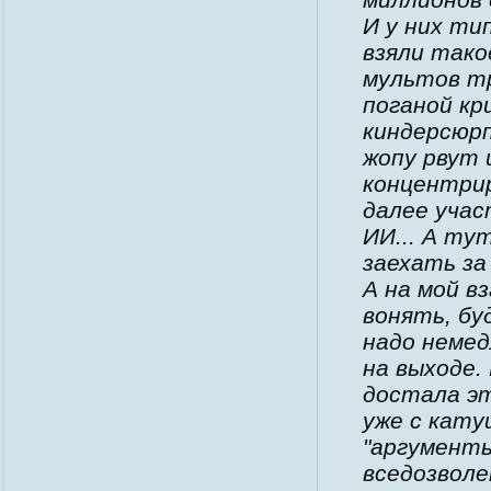
И у них ти
взяли тако
мультов тр
поганой кр
киндерсюрп
жопу рвут 
концентрир
далее учас
ИИ... А ту
заехать за
А на мой в
вонять, бу
надо неме
на выходе.
достала эт
уже с кату
"аргументы
вседозволе