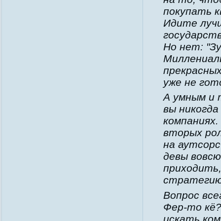
покупать к
Идите лучш
государств
Но нет: "З
Миллениалы
прекрасны
уже не гот
А умным и
вы никогда
компаниях.
вторых рол
на аутсорс
девы вовсю
приходить,
стратегию
Вопрос все
Фер-то кё?
искать ком