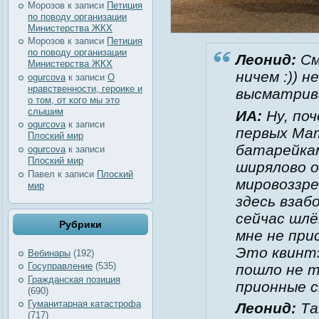
Морозов
к записи
Петиция
по поводу организации
Министерства ЖКХ
Морозов
к записи
Петиция
по поводу организации
Леонид:
См
Министерства ЖКХ
ничем :)) н
ogurcova
к записи
О
нравственности, героике и
высматрив
о том, от кого мы это
слышим
ИА:
Ну, по
ogurcova
к записи
первых Мат
Плоский мир
батарейкам
ogurcova
к записи
Плоский мир
ширялово о
Павел
к записи
Плоский
мировоззре
мир
здесь взаб
сейчас шлё
Рубрики
мне не при
Это квинтэ
Вебинары
(192)
Госуправление
(535)
пошло не т
Гражданская позиция
прионные с
(690)
Гуманитарная катастрофа
Леонид:
Та
(717)