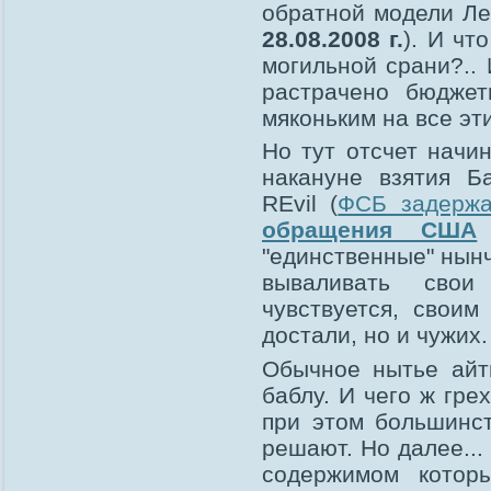
обратной модели Ле
28.08.2008 г.
). И чт
могильной срани?..
растрачено бюдже
мяконьким на все эт
Но тут отсчет начи
накануне взятия Ба
REvil (
ФСБ задержа
обращения США
"единственные" нынч
вываливать свои
чувствуется, своим
достали, но и чужих.
Обычное нытье айт
баблу. И чего ж гре
при этом большинст
решают. Но далее...
содержимом котор