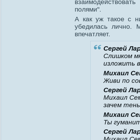
взаимодействова
полями".
А как уж такое с н
убедилась лично. М
впечатляет.
Сергей Ла
Слишком м
изложить в
Михаил Се
Живи по со
Сергей Ла
Михаил Се
зачем тень
Михаил Се
Ты гумани
Сергей Ла
Михаил Се