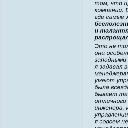
том, что 
компании. 
где самые
бесполез
и талантл
распрощал
Это не тол
она особен
западными 
я задавал в
менеджера
умеют упра
была всегда
бывает та
отличного
инженера, 
управлении
я совсем не