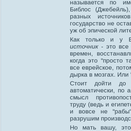
называется по име
Библос (Джебейль)
разных источник
государство не оста
уж об эпической лит
Как только и у Е
источник
- это все
времен, восстанавл
когда это "просто т
все еврейское, пото
дырка в мозгах. Или 
Стоит дойти до 
автоматически, по 
смысл противопос
труду (ведь и египе
и вовсе не "рабы"
разрушим производст
Но мать вашу, эт