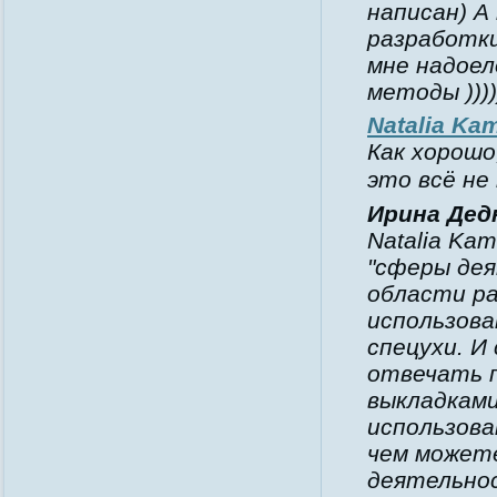
написан) А
разработки
мне надоел
методы ))))
Natalia Ka
Как хорошо
это всё не
Ирина Дед
Natalia Ka
"сферы де
области р
использов
спецухи. И
отвечать п
выкладками
использова
чем может
деятельнос