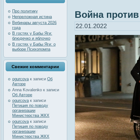
Про политику
Война против 
Непреложная истина
Вебинары августа 2026
22.01.2022
года
В гостях у Бабы Яги:
блюдечко и яблочко
В гостях у Бабы Яги: о
выборе Психопомпа
Свежие комментарии
ogurcova
к записи
Об
Авторе
Anna Kovalenko
к записи
Об Авторе
ogurcova
к записи
Петиция по поводу
организации
Министерства ЖКХ
ogurcova
к записи
Петиция по поводу
организации
Министерства ЖКХ