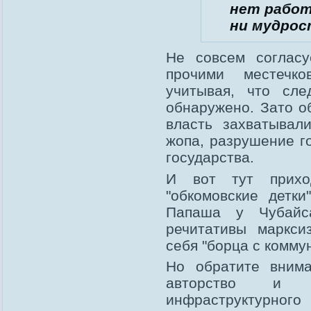
нет работ
ни мудрос
Не совсем согласу
прочими местечко
учитывая, что сле
обнаружено. Зато о
власть захватывал
жопа, разрушение г
государства.
И вот тут приход
"обкомовские детки
Папаша у Чубайса
речитативы маркси
себя "борца с комму
Но обратите внима
авторство и п
инфраструктурног