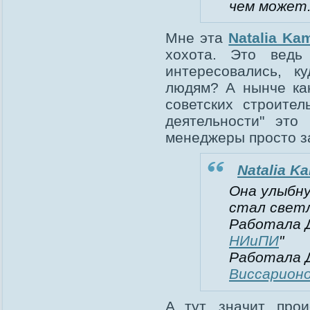
чем может
Мне эта
Natalia Ka
хохота. Это ведь
интересовались, к
людям? А нынче как
советских строите
деятельности" это
менеджеры просто з
Natalia K
Она улыбну
стал светл
Работала Д
НИиПИ
"
Работала Д
Виссарион
А тут, значит, пр