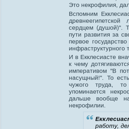
Это некрофилия, да
Вспомним Екклесиа
древнеегипетской 
сердцем (душой)". 
пути развития за св
первое государство "
инфраструктурного 
И в Екклесиасте вна
к чему дотягиваютс
императивом "В по
насущный!". То ест
чужого труда, т
упоминается некро
дальше вообще на
некрофилии.
Екклесиас
работу, де