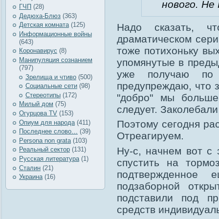
нового. Не
ГЧП
(28)
Дедюха-Блюз
(363)
Детская комната
(125)
Надо сказать, ч
Информационные войны
драматическом сер
(643)
тоже потихоньку вы
Коронавирус
(8)
Манипуляция сознанием
упомянутые в преды
(797)
уже получаю по
Зрелища и чтиво
(500)
предупреждаю, что з
Социальные сети
(98)
Стереотипы
(172)
"добро" мы больше
Милый дом
(75)
следует. Заколебали
Огурцова TV
(153)
Поэтому сегодня рас
Опиум для народа
(411)
Последнее слово…
(39)
Отреагируем.
Рersona non grata
(103)
Ну-с, начнем вот с 
Реальный сектор
(131)
Русская литература
(1)
спустить на тормо
Сталин
(21)
подтвержденное 
Украина
(16)
подзаборной откры
подставили под п
средств индивидуал