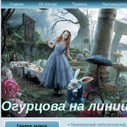
Главная
Об Авторе
Правила
Рекламодате
Огурцова на лини
«
Неадекватный геополитический 
Свежие записи