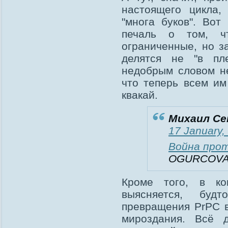
настоящего цикла,
"многа буков". Во
печаль о том, ч
ограниченные, но з
делятся не "в пле
недобрым словом не
что теперь всем им 
квакай.
Михаил Се
17 January,
Война прот
OGURCOVA
Кроме того, в ко
выясняется, буд
превращения PrPC в
мироздания. Всё 