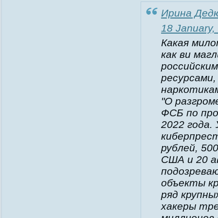
Ирина Дед
18 January,
Какая мил
как ви маг
российским
ресурсами,
наркотикам
"О разгром
ФСБ по про
2022 года.
киберпрест
рублей, 50
США и 20 а
подозреваю
объекты к
ряд крупны
хакеры тре
миллионов 