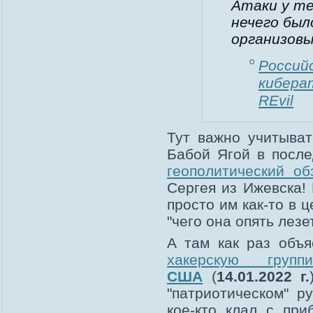
Атаки у те
нечего был
организовы
Россий
кибера
REvil
Тут важно учитыват
Бабой Ягой в после
геополитический об
Сергея из Ижевска! 
просто им как-то в ц
"чего она опять лезе
А там как раз объя
хакерскую груп
США
(
14.01.2022 г.
"патриотическом" р
кое-кто клал с пр