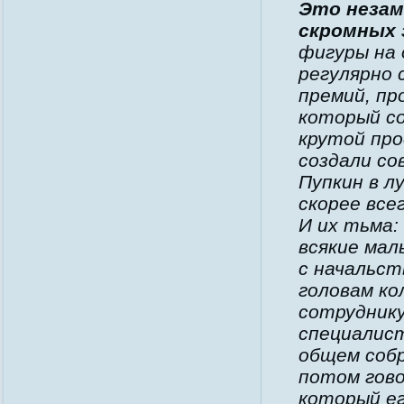
Это незам
скромных 
фигуры на 
регулярно
премий, пр
который со
крутой про
создали со
Пупкин в л
скорее всег
И их тьма:
всякие мал
с начальст
головам ко
сотруднику
специалист
общем собр
потом гово
который ег