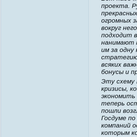
проекта. 
прекрасных,
огромных з
вокруг нег
подходит в
нанимают к
им за одну
стратегию
всяких важ
бонусы и п
Эту схему 
кризисы, к
экономить 
теперь ост
пошли возг
Госдуме по
компаний о
которым ко