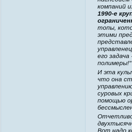
компаний и
1990-е кр
ограничен
топы, кото
этими пре
представле
управленец
его задача
полимеры!"
И эта куль
что она ст
управлению
суровых кр
помощью ор
бессмыслен
Отчетливо 
двухтысячн
Вот надо 