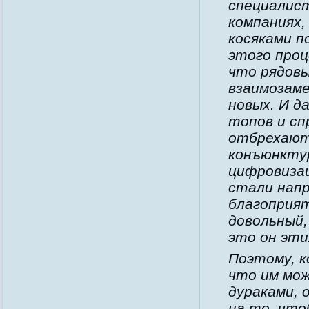
специалист
компаниях,
косяками п
этого проц
что рядовы
взаимозаме
новых. И д
топов и сп
отбрехаютс
конъюнкту
цифровизац
стали напр
благоприят
довольный,
это он эти
Поэтому, к
что им мож
дураками, 
на то, что