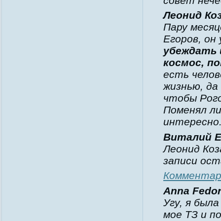
совет неч
Леонид Ко
Пару месяц
Егоров, он
убеждать 
космос, п
есть челов
жизнью, да
чтобы Рого
Поменял ли
интересно
Виталий Е
Леонид Коз
записи ост
Комментар
Anna Fedo
Угу, я был
мое ТЗ и п