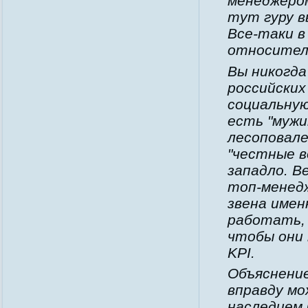
менеджеро
тут гуру в
Все-таки в
относитель
Вы никогда
российских
социальную
есть "мужи
лесоповале
"честные в
западло. В
топ-менед
звена имен
работать, 
чтобы они
KPI.
Объяснение
вправду мо
наследием 