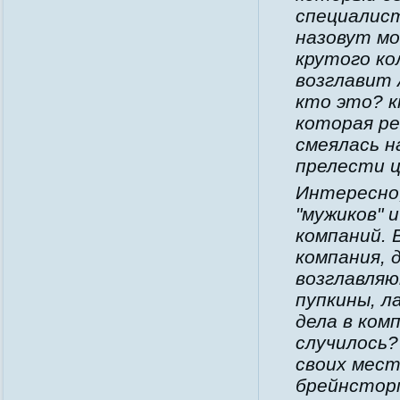
специалист
назовут мо
крутого ко
возглавит 
кто это? к
которая ре
смеялась н
прелести ц
Интересно,
"мужиков" 
компаний. 
компания, 
возглавляю
пупкины, л
дела в ком
случилось?
своих мест
брейнсторм