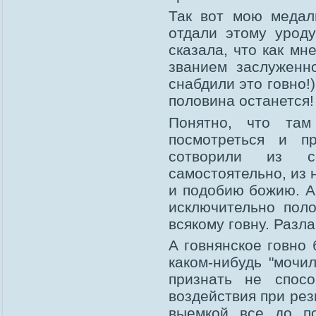
Так вот мою медал
отдали этому уроду
сказала, что как мн
званием заслуженн
снабдили это говно!)
половина останется! 
Понятно, что та
посмотреться и пр
сотворили из се
самостоятельно, из 
и подобию божию. А 
исключительно поло
всякому говну. Разл
А говнянское говно 
каком-нибудь "мочи
признать не спос
воздействия при рез
выемкой все до по