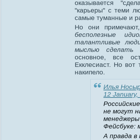
оказывается "сде
"карьеры" с теми л
самые туманные и р
Но они примечают
бесполезные ид
талантливые люди
мыслью сделать к
основное, все ос
Екклесиаст. Но вот 
накипело.
Илья Носы
12 January,
Российские
не могут н
менеджеры 
Фейсбуке: 
А правда в