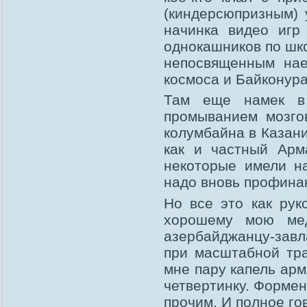
(киндерсюпризным) 
начинка видео игр
однокашников по шк
непосвященным нае
космоса и Байконура)
Там еще намек в 
промыванием мозго
колумбайна в Казани
как и частный Арм
некоторые имели на
надо вновь профина
Но все это как рук
хорошему мою мед
азербайджанцу-завл
при масштабной тра
мне пару капель арм
четвертинку. Форме
прочим. И полное го