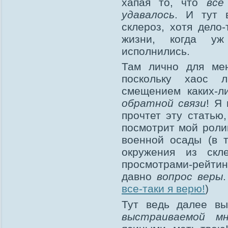
хапая то, что
все
удавалось
. И тут 
склероз, хотя дело
жизни, когда уж
исполнились.
Там лично для мен
поскольку хаос 
смещением каких-л
обратной связи
! Я
прочтет эту статью,
посмотрит мой роли
военной осады (в т
окружения из скл
просмотрами-рейтин
давно
вопрос веры
все-таки я верю!
)
Тут ведь далее вы
выстраиваемой м