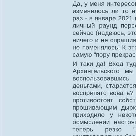
Да, у меня интересо
изменилось ли то 
раз - в январе 2021
личный раунд перс
сейчас (надеюсь, эт
ничего и не спрашив
не поменялось! К это
самую "пору прекра
И таки да! Вход ту
Архангельского мы
воспользовавшис
деньгами, стараетс
восприпятствоват
противостоят собс
прошивающим дырк
приходило у некот
осмыслении настоя
теперь резко "