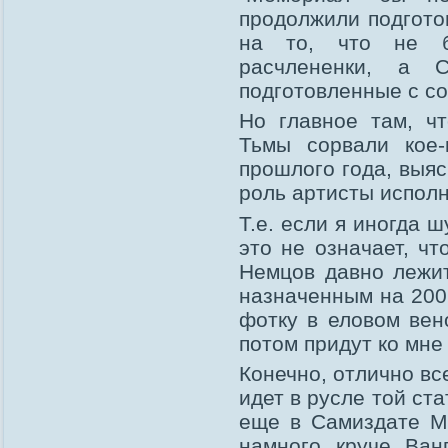
продолжили подгото
на то, что не б
расчлененки, а 
подготовленные с со
Но главное там, ч
Тьмы сорвали кое-
прошлого года, выяс
роль артисты исполн
Т.е. если я иногда 
это не означает, чт
Немцов давно лежит
назначенным на 2009
фотку в еловом вено
потом придут ко мне
Конечно, отлично вс
идет в русле той ст
еще в Самиздате Мо
намного круче Ван