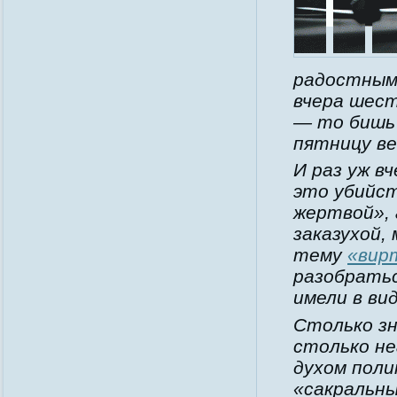
радостным
вчера шест
— то бишь 
пятницу ве
И раз уж в
это убийст
жертвой», 
заказухой,
тему
«вир
разобратьс
имели в вид
Столько з
столько н
духом пол
«сакральны