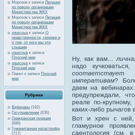
Морозов
к записи
Петиция
по поводу организации
Министерства ЖКХ
Морозов
к записи
Петиция
по поводу организации
Министерства ЖКХ
ogurcova
к записи
О
нравственности, героике и
о том, от кого мы это
слышим
ogurcova
к записи
Ну, как вам...
лична
Плоский мир
ogurcova
к записи
надо кучковаться
Плоский мир
соответствует
д
Павел
к записи
Плоский
мир
императивам
? Бол
даем на вебинарах.
предупреждали, чт
Рубрики
реале по-крупному,
Вебинары
(192)
каких-либо рычагов 
Госуправление
(535)
Вот и хрен с ней,
Гражданская позиция
(690)
гламурное проявле
Гуманитарная катастрофа
саентология (см.
(717)