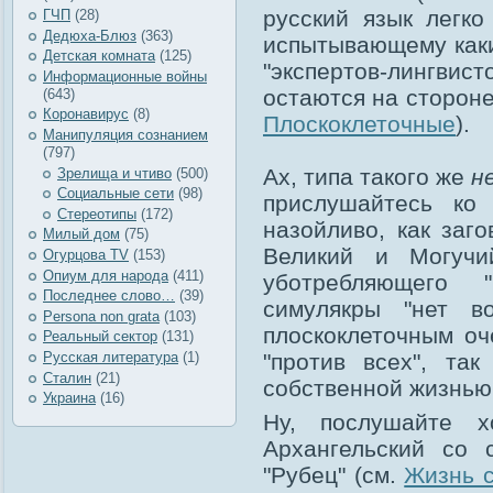
русский язык легко
ГЧП
(28)
Дедюха-Блюз
(363)
испытывающему каки
Детская комната
(125)
"экспертов-лингви
Информационные войны
остаются на сторон
(643)
Коронавирус
(8)
Плоскоклеточные
).
Манипуляция сознанием
(797)
Ах, типа такого же
н
Зрелища и чтиво
(500)
Социальные сети
(98)
прислушайтесь ко
Стереотипы
(172)
назойливо, как заго
Милый дом
(75)
Великий и Могучи
Огурцова TV
(153)
Опиум для народа
(411)
уботребляющего 
Последнее слово…
(39)
симулякры "нет в
Рersona non grata
(103)
плоскоклеточным оч
Реальный сектор
(131)
Русская литература
(1)
"против всех", та
Сталин
(21)
собственной жизнью
Украина
(16)
Ну, послушайте 
Архангельский со 
"Рубец" (см.
Жизнь 