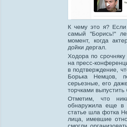
К чему это я? Если
самый "Борись!" л
момент, когда акте
дойки дергал.
Ходора по срочняку
на пресс-конференц
в подтверждение, ч
Борька Немцов, п
серьезные, его даж
торчками выпустить 
Отметим, что ник
обнаружила еще в 2
статье шла фотка Н
лица, имевшие отн
смогли организовать