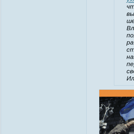
чт
вы
ше
Вл
по
ра
ст
на
пе
св
Ил