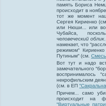
память Бориса Немцо
происходит в ноябре
тот же момент наш
Сергея Кириенко (с
или Нюши... или в
Чубайса, поск
человеческий облик
намекает, что "расс
режимом" Кириенко
Путиным" (см.
Смесь
Вот тут и надо вст
замечательного "борц
воспринималось "с
некрофильским деян
(см. в ЕП
"Сакральна
Причем... само уб
происходит на ф
"Виртуальные патри