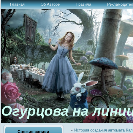
Главная
Об Авторе
Правила
Рекламодате
Огурцова на лини
«
История создания автомата Ка
Свежие записи