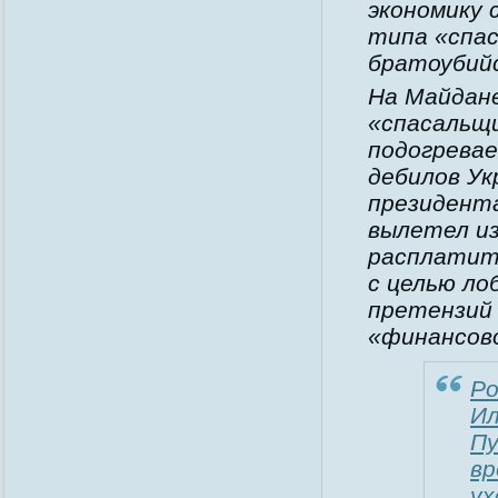
экономику 
типа «спас
братоубий
На Майдан
«спасальщи
подогрева
дебилов У
президент
вылетел из
расплатить
с целью ло
претензий
«финансово
Ро
Ил
Пу
вр
ух