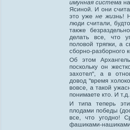
имунная система
на
Ясиной. И они считаю
это уже
не жизнь
! 
люди считали, будт
также безраздельн
делать все, что у
половой тряпки, а 
сборно-разборного к
Об этом Архангел
поскольку он жестк
захотел", а в отн
довод "время холоко
вовсе, а такой ужас
понимаете кто. И т.д. 
И типа теперь эти
плодами победы (до
все, что угодно! С
фашиками-нашиками.