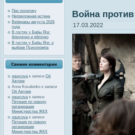
Про политику
Война против 
Непреложная истина
Вебинары августа 2026
17.03.2022
года
В гостях у Бабы Яги:
блюдечко и яблочко
В гостях у Бабы Яги: о
выборе Психопомпа
Свежие комментарии
ogurcova
к записи
Об
Авторе
Anna Kovalenko
к записи
Об Авторе
ogurcova
к записи
Петиция по поводу
организации
Министерства ЖКХ
ogurcova
к записи
Петиция по поводу
организации
Министерства ЖКХ