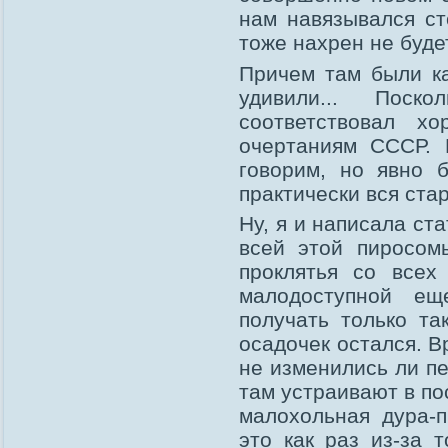
нам навязывался ст
тоже нахрен не буде
Причем там были ка
удивили... Пос
соответствовал х
очертаниям СССР. 
говорим, но явно 
практически вся ста
Ну, я и написала ста
всей этой пиросом
проклятья со всех
малодоступной ещ
получать только та
осадочек остался. В
не изменились ли пе
там устраивают в по
малохольная дура-п
это как раз из-за 