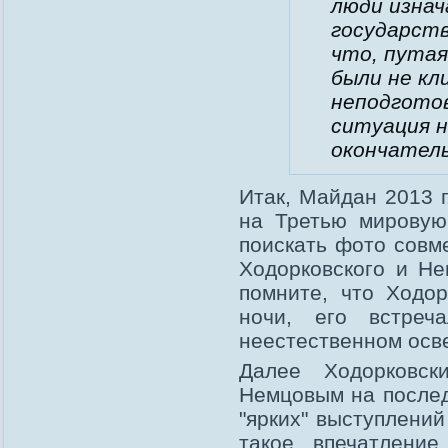
люди изнач
государств
что, путая
были не кл
неподгото
ситуация н
окончатель
Итак, Майдан 2013 г
на Третью мировую
поискать фото совме
Ходорковского и Не
помните, что Ходо
ночи, его встреч
неестественном осв
Далее Ходорковс
Немцовым на послед
"ярких" выступлени
такое впечатлени