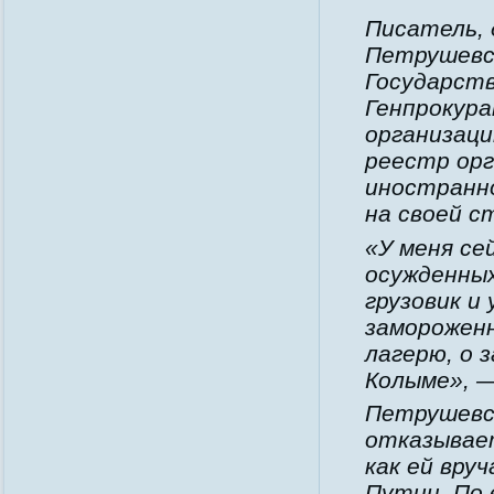
Писатель,
Петрушевс
Государств
Генпрокур
организац
реестр ор
иностранно
на своей с
«У меня се
осужденных
грузовик и
замороженн
лагерю, о 
Колыме», —
Петрушевс
отказывае
как ей вру
Путин. По 