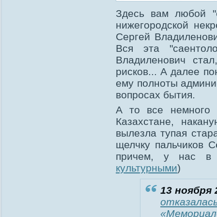
Здесь вам любой "
нижегородской некр
Сергей Владиленови
Вся эта "саентол
Владиленович стал
рисков... А далее п
ему полноты админис
вопросах бытия.
А то все немного 
Казахстане, накан
вылезла тупая стар
щелчку пальчиков С
причем, у нас в
культурными
)
13 ноября 
отказалась
«Мемориал