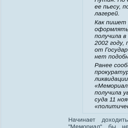
ее пьесу, 
лагерей.
Как пишет 
оформлять
получила в
2002 году,
от Государ
нет подоб
Ранее сооб
прокуратур
ликвидации
«Мемориал»
получила у
суда 11 но
«политиче
Начинает доходи
"Мемориал" бы н