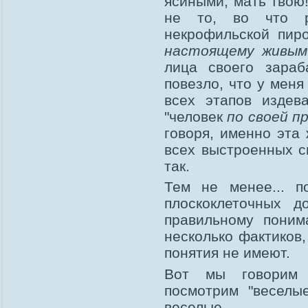
ясиными, мать твою
не то, во что р
некрофильской пир
настоящему живым
лица своего зараб
повезло, что у меня
всех этапов издев
"человек
по своей п
говоря, именно эта
всех выстроенных с
так.
Тем не менее... п
плоскоклеточных д
правильному поним
несколько фактиков,
понятия не имеют.
Вот мы говорим 
посмотрим "веселы
веселые.