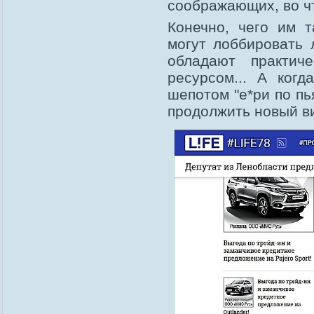
соображающих, во чт
Конечно, чего им 
могут лоббировать 
обладают практич
ресурсом... А ког
шепотом "е*ри по пь
продолжить новый в