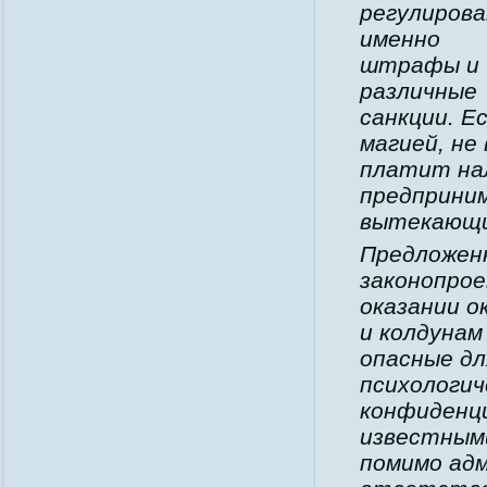
регулиров
именно
штрафы и
различные
санкции. Е
магией, не
платит на
предприни
вытекающи
Предложен
законопрое
оказании о
и колдуна
опасные дл
психологич
конфиденц
известными
помимо ад