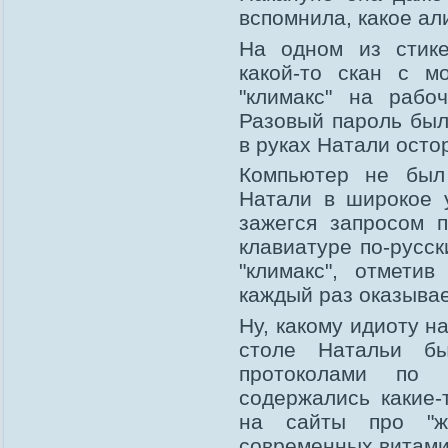
вспомнила, какое ал
На одном из стике
какой-то скан с м
"климакс" на рабо
Разовый пароль был
в руках Натали осто
Компьютер не был 
Натали в широкое 
зажегся запросом 
клавиатуре по-русск
"климакс", отмети
каждый раз оказывае
Ну, какому идиоту н
столе Натальи бы
протоколами по 
содержались какие-
на сайты про "ж
современных витами