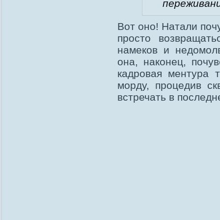
переживани
Вот оно! Натали поч
просто возвращать
намеков и недомолв
она, наконец, почу
кадровая ментура т
морду, процедив ск
встречать в последн