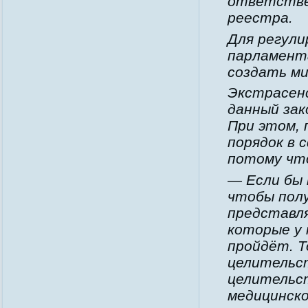
ответстве
реестра.
Для регули
парламент
создать м
Экстрасен
данный зак
При этом, 
порядок в 
потому что
— Если бы 
чтобы пол
представля
которые у 
пройдёт. Т
целительс
целительс
медицинско