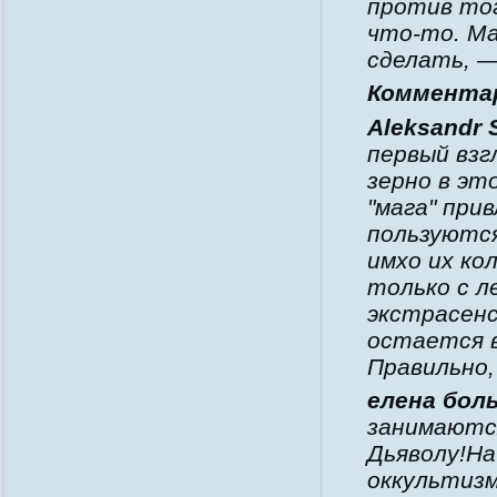
против то
что-то. Ма
сделать, —
Коммента
Aleksandr 
первый взг
зерно в эт
"мага" при
пользуются
имхо их ко
только с л
экстрасенс
остается в
Правильно,
елена бол
занимаютс
Дьяволу!На
оккультизм