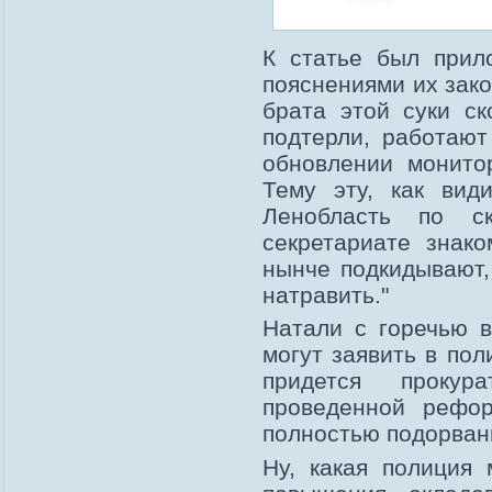
К статье был прил
пояснениями их зак
брата этой суки ск
подтерли, работают
обновлении монитор
Тему эту, как вид
Ленобласть по с
секретариате знако
нынче подкидывают,
натравить."
Натали с горечью в
могут заявить в пол
придется прокур
проведенной рефо
полностью подорва
Ну, какая полиция