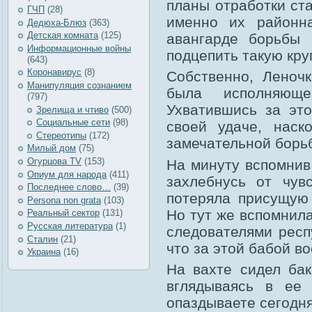
планы отработки ста
ГЧП
(28)
именно их районн
Дедюха-Блюз
(363)
Детская комната
(125)
авангарде борьбы 
Информационные войны
подцепить такую кру
(643)
Коронавирус
(8)
Собственно, Леноч
Манипуляция сознанием
была исполняюще
(797)
Ухватившись за эт
Зрелища и чтиво
(500)
Социальные сети
(98)
своей удаче, наск
Стереотипы
(172)
замечательной борь
Милый дом
(75)
Огурцова TV
(153)
На минуту вспомнив
Опиум для народа
(411)
захлебнусь от чув
Последнее слово…
(39)
потеряла присущую
Рersona non grata
(103)
Но тут же вспомнила
Реальный сектор
(131)
Русская литература
(1)
следователями респ
Сталин
(21)
что за этой бабой во
Украина
(16)
На вахте сидел бак
вглядываясь в ее 
опаздываете сегодня