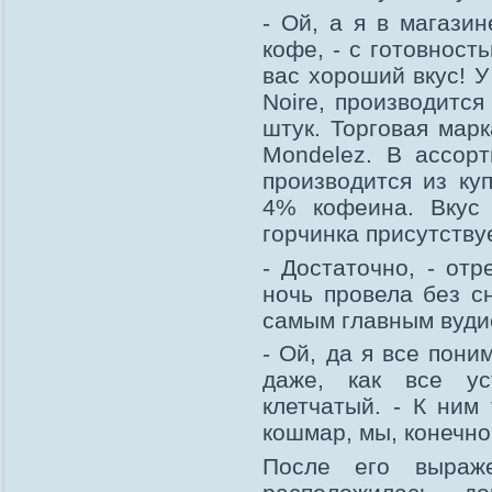
- Ой, а я в магази
кофе, - с готовност
вас хороший вкус! У
Noire, производится
штук. Торговая мар
Mondelez. В ассор
производится из ку
4% кофеина. Вкус 
горчинка присутствуе
- Достаточно, - отр
ночь провела без с
самым главным вуди
- Ой, да я все пон
даже, как все ус
клетчатый. - К ним
кошмар, мы, конечно
После его выраже