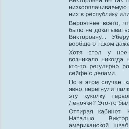
Викторовна не так п
низкооплачиваемую 
них в республику или
Вероятнее всего, ч
было не докапывать
Викторовну... Убер
вообще о таком даж
Хотя стол у нее 
возникало никогда 
кто-то регулярно р
сейфе с делами.
Но в этом случае, к
явно перегнули пал
эту куколку перв
Леночки? Это-то был
Отпирая кабинет,
Наталью Виктор
американской шваб