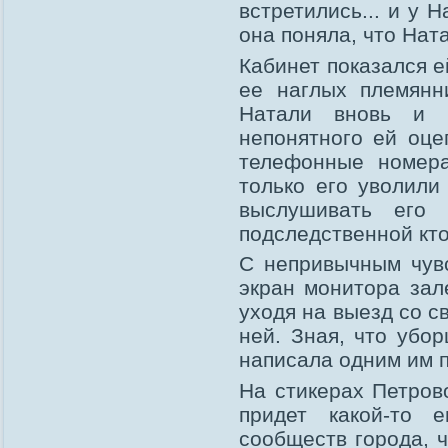
встретились... и у 
она поняла, что Нат
Кабинет показался 
ее наглых племянн
Натали вновь и в
непонятного ей оце
телефонные номера
только его уволили
выслушивать его
подследственной кто
С непривычным чувс
экран монитора зал
уходя на выезд со с
ней. Зная, что убо
написала одним им 
На стикерах Петров
придет какой-то 
сообществ города, ч