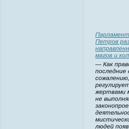
Парламент
Петров ра
направлен
магов и ко
— Как прав
последние 
сожалению,
регулируе
жертвами м
не выполн
законопро
деятельнос
мистически
людей поя