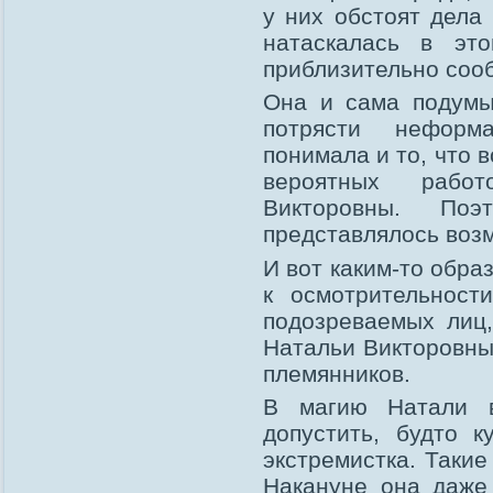
у них обстоят дела
натаскалась в эт
приблизительно сооб
Она и сама подумы
потрясти неформ
понимала и то, что 
вероятных рабо
Викторовны. По
представлялось воз
И вот каким-то обра
к осмотрительност
подозреваемых лиц
Натальи Викторовны.
племянников.
В магию Натали в
допустить, будто к
экстремистка. Такие
Накануне она даже 