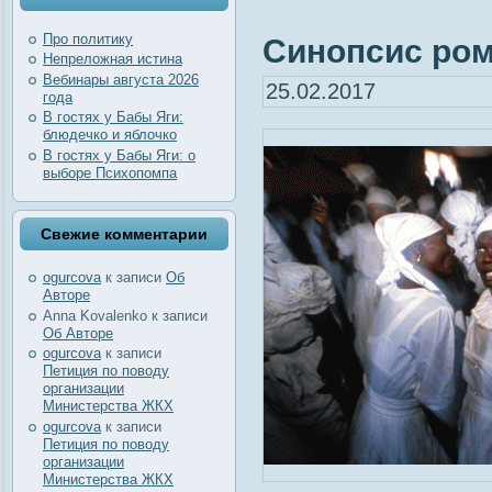
Про политику
Синопсис ром
Непреложная истина
Вебинары августа 2026
25.02.2017
года
В гостях у Бабы Яги:
блюдечко и яблочко
В гостях у Бабы Яги: о
выборе Психопомпа
Свежие комментарии
ogurcova
к записи
Об
Авторе
Anna Kovalenko
к записи
Об Авторе
ogurcova
к записи
Петиция по поводу
организации
Министерства ЖКХ
ogurcova
к записи
Петиция по поводу
организации
Министерства ЖКХ