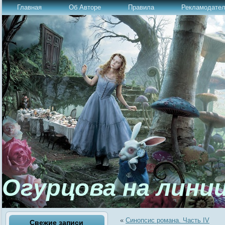
Главная
Об Авторе
Правила
Рекламодате
Огурцова на лини
«
Синопсис романа. Часть IV
Свежие записи