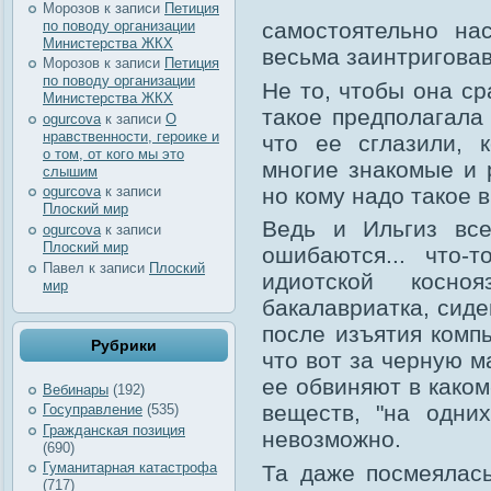
Морозов
к записи
Петиция
по поводу организации
самостоятельно на
Министерства ЖКХ
весьма заинтриговав
Морозов
к записи
Петиция
по поводу организации
Не то, чтобы она ср
Министерства ЖКХ
такое предполагала 
ogurcova
к записи
О
нравственности, героике и
что ее сглазили, 
о том, от кого мы это
многие знакомые и р
слышим
но кому надо такое
ogurcova
к записи
Плоский мир
Ведь и Ильгиз все
ogurcova
к записи
Плоский мир
ошибаются... что-
Павел
к записи
Плоский
идиотской косн
мир
бакалавриатка, сид
после изъятия компь
Рубрики
что вот за черную м
ее обвиняют в каком
Вебинары
(192)
веществ, "на одни
Госуправление
(535)
Гражданская позиция
невозможно.
(690)
Гуманитарная катастрофа
Та даже посмеялас
(717)