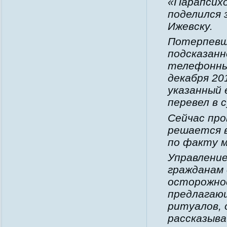
«Парапсихо
поделился
Ижевску.
Потерпевши
подсказанн
телефонных
декабря 20
указанный 
перевел в 
Сейчас про
решается в
по факту 
Управлени
гражданам
осторожно
предлагаю
ритуалов, 
рассказыва