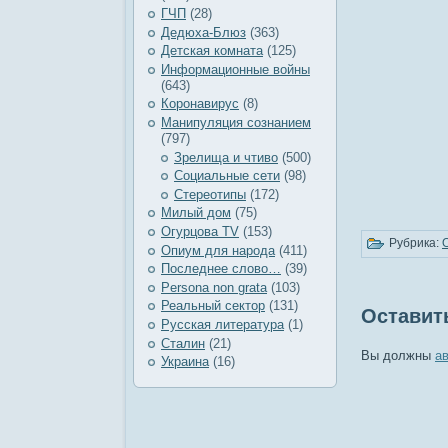
ГЧП
(28)
Дедюха-Блюз
(363)
Детская комната
(125)
Информационные войны
(643)
Коронавирус
(8)
Манипуляция сознанием
(797)
Зрелища и чтиво
(500)
Социальные сети
(98)
Стереотипы
(172)
Милый дом
(75)
Огурцова TV
(153)
Рубрика:
Опиум для народа
(411)
Последнее слово…
(39)
Рersona non grata
(103)
Реальный сектор
(131)
Оставит
Русская литература
(1)
Сталин
(21)
Вы должны
а
Украина
(16)