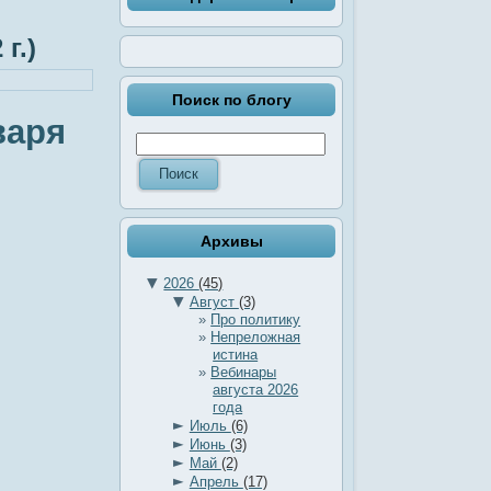
г.)
Поиск по блогу
варя
Архивы
▼
2026
(45)
▼
Август
(3)
Про политику
Непреложная
истина
Вебинары
августа 2026
года
►
Июль
(6)
►
Июнь
(3)
►
Май
(2)
►
Апрель
(17)