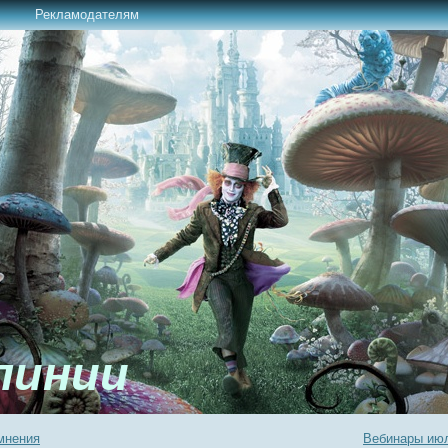
Рекламодателям
линии
мнения
Вебинары июл