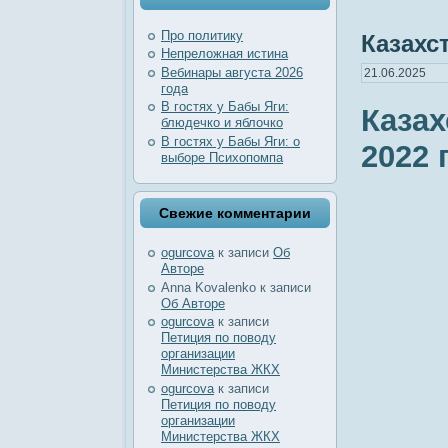
Про политику
Казахс
Непреложная истина
Вебинары августа 2026
21.06.2025
года
В гостях у Бабы Яги:
Казах
блюдечко и яблочко
В гостях у Бабы Яги: о
2022 г
выборе Психопомпа
Свежие комментарии
ogurcova
к записи
Об
Авторе
Anna Kovalenko
к записи
Об Авторе
ogurcova
к записи
Петиция по поводу
организации
Министерства ЖКХ
ogurcova
к записи
Петиция по поводу
организации
Министерства ЖКХ