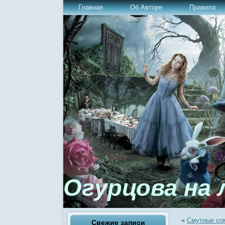
Главная
Об Авторе
Правила
Огурцова на 
«
Смутные со
Свежие записи