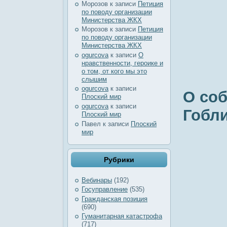
Морозов
к записи
Петиция
по поводу организации
Министерства ЖКХ
Морозов
к записи
Петиция
по поводу организации
Министерства ЖКХ
ogurcova
к записи
О
нравственности, героике и
о том, от кого мы это
слышим
ogurcova
к записи
О соб
Плоский мир
ogurcova
к записи
Гобли
Плоский мир
Павел
к записи
Плоский
мир
Рубрики
Вебинары
(192)
Госуправление
(535)
Гражданская позиция
(690)
Гуманитарная катастрофа
(717)