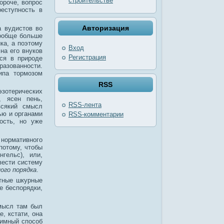
строительстве
Короче, вопрос
реступность в
Авторизация
а вудистов во
вообще больше
ка, а поэтому
Вход
на его внуков
Регистрация
тся в природе
разованности.
ипа тормозом
RSS
 эзотерических
, ясен пень,
RSS
-лента
всякий смысл
ью и органами
RSS
-комментарии
ость, но уже
 нормативного
потому, чтобы
гельс), или,
вести систему
ого порядка
.
стные шкурные
е беспорядки,
смысл там был
, кстати, она
тимный способ