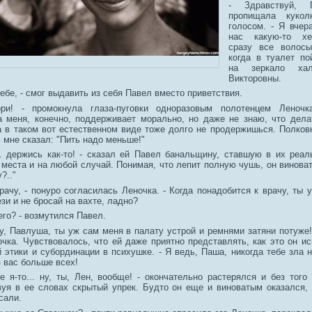
- Здравствуй, 
пропищала кукол
голосом. - Я вчер
нас какую-то хе
сразу все волос
когда в туалет п
на зеркало хал
Викторовны.
себе, - смог выдавить из себя Павел вместо приветствия.
ри! - промокнула глаза-пуговки одноразовым полотенцем Леночк
 меня, конечно, поддерживает морально, но даже не знаю, что дела
а в таком вот естественном виде тоже долго не продержишься. Полко
 мне сказал: "Пить надо меньше!"
... держись как-то! - сказал ей Павел банальщину, ставшую в их реал
места и на любой случай. Понимая, что лепит полную чушь, он виноват
?.."
рачу, - понуро согласилась Леночка. - Когда понадобится к врачу, ты 
зи и не бросай на вахте, ладно?
чего? - возмутился Павел.
у, Павлуша, ты уж сам меня в палату устрой и ремнями затяни потуже!
очка. Чувствовалось, что ей даже приятно представлять, как это он и
 этики и субординации в психушке. - Я ведь, Паша, никогда тебе зла н
 вас больше всех!
ве я-то... ну, ты, Лен, вообще! - окончательно растерялся и без того
вуя в ее словах скрытый упрек. Будто он еще и виноватым оказался, 
сали.