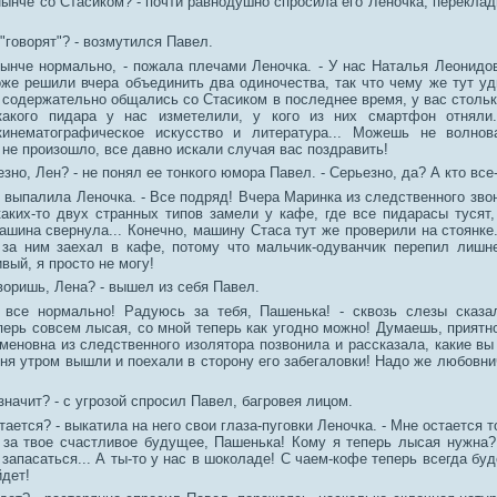
 нынче со Стасиком? - почти равнодушно спросила его Леночка, перекла
. "говорят"? - возмутился Павел.
 нынче нормально, - пожала плечами Леночка. - У нас Наталья Леонидо
оже решили вчера объединить два одиночества, так что чему же тут у
к содержательно общались со Стасиком в последнее время, у вас столь
 какого пидара у нас изметелили, у кого из них смартфон отняли.
инематографическое искусство и литература... Можешь не волнова
не произошло, все давно искали случая вас поздравить!
ьезно, Лен? - не понял ее тонкого юмора Павел. - Серьезно, да? А кто все
ло выпалила Леночка. - Все подряд! Вчера Маринка из следственного зво
каких-то двух странных типов замели у кафе, где все пидарасы тусят,
ашина свернула... Конечно, машину Стаса тут же проверили на стоянке
 за ним заехал в кафе, потому что мальчик-одуванчик перепил лишне
вый, я просто не могу!
оворишь, Лена? - вышел из себя Павел.
 все нормально! Радуюсь за тебя, Пашенька! - сквозь слезы сказа
перь совсем лысая, со мной теперь как угодно можно! Думаешь, приятно
меновна из следственного изолятора позвонила и рассказала, какие вы
ня утром вышли и поехали в сторону его забегаловки! Надо же любовни
значит? - с угрозой спросил Павел, багровея лицом.
стается? - выкатила на него свои глаза-пуговки Леночка. - Мне остается 
 за твое счастливое будущее, Пашенька! Кому я теперь лысая нужна?
запасаться... А ты-то у нас в шоколаде! С чаем-кофе теперь всегда бу
йдет!