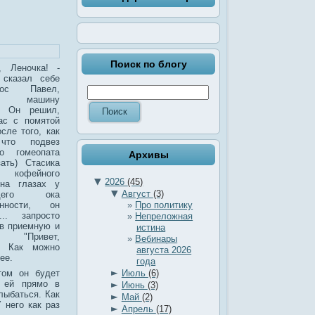
Поиск по блогу
, Леночка! -
 сказал себе
ос Павел,
ая машину
й. Он решил,
ас с помятой
сле того, как
что подвез
го гомеопата
Архивы
зать) Стасика
 кофейного
▼
2026
(45)
 на глазах у
▼
Август
(3)
ящего ока
Про политику
енности, он
... запросто
Непреложная
 в приемную и
истина
: "Привет,
Вебинары
!" Как можно
августа 2026
ее.
года
►
том он будет
Июль
(6)
ь ей прямо в
►
Июнь
(3)
лыбаться. Как
►
Май
(2)
 него как раз
►
Апрель
(17)