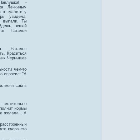
Павлушка! -
ка Ленкиным
а в туалете у
рь увидела,
ы выпали. Ты
ойдешь, вешай
ат Натальи
а. - Наталья
ть. Краситься
вник Чернышев
ьности чем-то
о спросил: "А
уж меня сам в
 - мстительно
сполнит нормы
е желала... А
 расстроенный
что вчера его