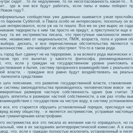
нутри сидит... то ли недоумение, то ли несогласованность какая-то... 
ает... где ж они все будут работать, если папы и мамы поборют п
Новом году?..
неформальных сообществах уже давненько ошивается узкая прослойк
м-то бароном Субботой, и Павла особо не интересовало, поскольку он 
ьше интересовался, если уж на то пошло. Все же он уже вырос из сади
никакие террористы к ним так просто не придут, а преступности еще и 
ольку та же экстремистка писала, что преступные наклонности имею
ичем, независимо от национальности, ПМЖ, возраста, пола и уровня об
выбора, дескать, и все перечисленные обстоятельства являются т
клонностям... или наоборот их обостряют. Что-то в таком роде.
сь город был сдвинут не на терроризме, а на всякого рода магических и
Стасик про это вычитал у какого-то философа, рекомендованного
ой, что, если у граждан на государственном уровне уничтожить 
ществования и бытия, систему прозрачного взаимодействия с реальност
ной власти, - граждане все равно будут воздействовать на реальн
 палеолита средствами.
 шло пояснение, что развитие государственной власти, становление
 и системы законодательства производилось человечеством вовсе не 
евероятных размеров частную собственность одних (как считал Эн
здать аппетиты в размерах частной собственности, а как раз чтобы вы
взаимодействия с государством на чистую воду, в систему
установленн
я все, кто старается обрушить установленный порядок, преследуя ча
 вред всему обществу, - и является экстремистом, устраивая настоящи
ые гуманитарными катастрофами.
 что экстремистка все это писала из желания как-то оправдаться, но 
альный, чем в их заседаниях антитеррористической комиссии. А в конце
ывод, что, если у граждан полностью исключить установленный и леги