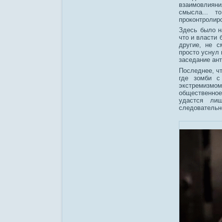
взаимовлияни
смысла... т
проконтролиро
Здесь было н
что и власти 
другие, не с
просто уснул 
заседание ант
Последнее, ч
где зомби с
экстремизмо
общественно
удастся лиш
следовательно