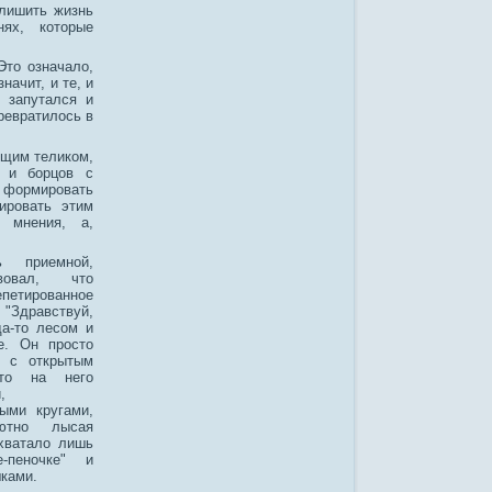
 лишить жизнь
ях, которые
Это означало,
начит, и те, и
о запутался и
ревратилось в
ющим теликом,
и и борцов с
 формировать
ировать этим
 мнения, а,
ь приемной,
вовал, что
етированное
дравствуй,
да-то лесом и
е. Он просто
е с открытым
то на него
,
ыми кругами,
ютно лысая
 хватало лишь
е-пеночке" и
шками.