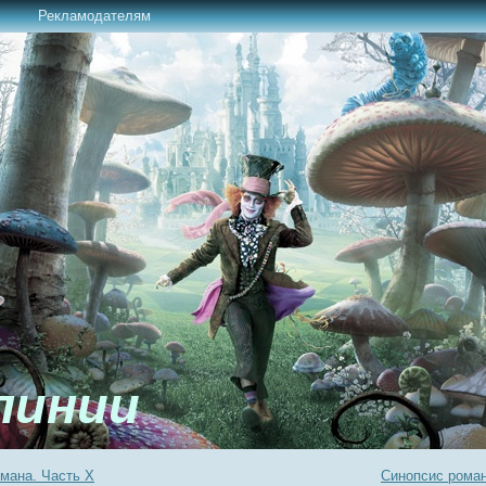
Рекламодателям
линии
мана. Часть Х
Синопсис роман