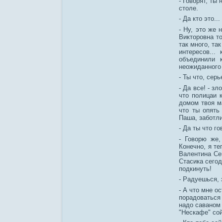
- Говорят, ты
столе.
- Да кто это..
- Ну, это же
Викторовна т
так много, та
интересов...
объединили к
неожиданного 
- Ты что, сер
- Да все! - з
что полицаи 
домом твоя м
что ты опять
Паша, заботли
- Да ты что г
- Говорю же,
Конечно, я те
Валентина Се
Стасика сегод
подкинуть!
- Радуешься, 
- А что мне о
порадоваться
надо саваном 
"Нескафе" со