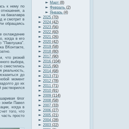
►
Март
(8)
ась к нему по
►
Февраль
(2)
 отношения, а
►
Январь
(4)
 на бакалавра
►
2025
(70)
д и смотрит в
►
2024
(42)
или обращаясь
►
2023
(56)
►
2022
(60)
ое охлаждение
►
2021
(26)
, когда в его
►
2020
(42)
о "Павлушка".
►
2019
(58)
ка ВКонтакте,
►
ратно.
2018
(80)
►
2017
(90)
м, что резкий
►
2016
(104)
нного выбора,
►
2015
(90)
то сместились
►
ая реальность,
2014
(68)
сказиться до
►
2013
(71)
любой момент
►
2012
(78)
задолго до их
►
2011
(71)
й растворился
►
2010
(91)
►
2009
(114)
ошаривая блог
►
2008
(58)
о зомби Павел
►
2007
(33)
ации, когда в
►
2006
(27)
чет того, что
►
2005
(21)
 часть просто
►
2004
(28)
►
2003
(22)