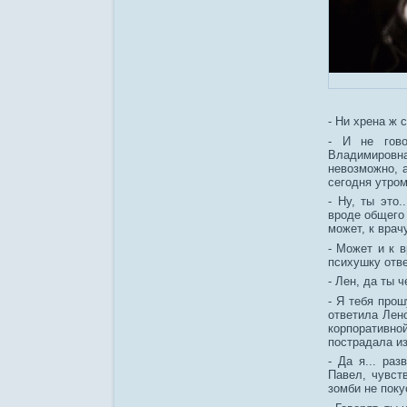
- Ни хрена ж 
- И не гово
Владимировна
невозможно, 
сегодня утром
- Ну, ты это
вроде общего 
может, к врачу
- Может и к в
психушку отве
- Лен, да ты 
- Я тебя прош
ответила Лен
корпоративной
пострадала из
- Да я... раз
Павел, чувст
зомби не поку