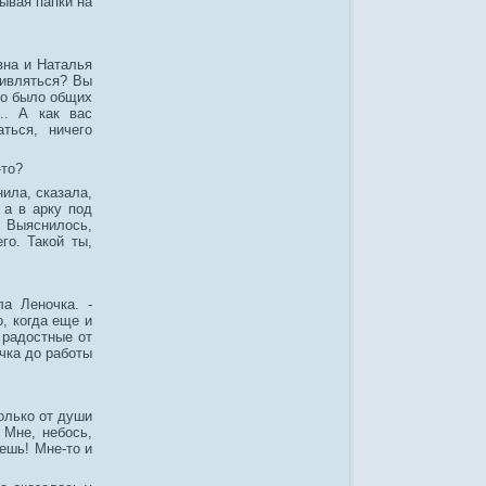
дывая папки на
вна и Наталья
дивляться? Вы
ко было общих
.. А как вас
ться, ничего
-то?
нила, сказала,
 а в арку под
. Выяснилось,
го. Такой ты,
ла Леночка. -
, когда еще и
 радостные от
чка до работы
только от души
 Мне, небось,
дешь! Мне-то и