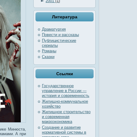
►
2001
(1)
Литература
Драматургия
Повести и рассказы
Публицистические
сериалы
Романы
Сказки
Ссылки
Государственное
управление в России —
история и современность
Жилищно-коммунальное
хозяйство
Жилищное строительство
и современная
макроэкономика
Создание и развитие
дике Минюста,
нормативной системы в
мамами. А при