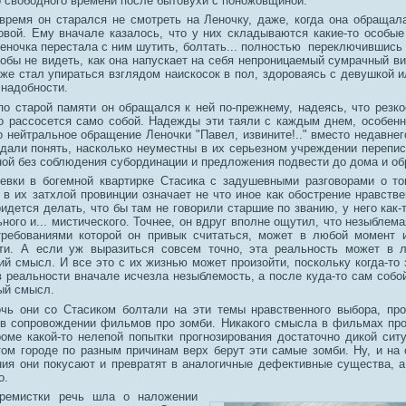
о свободного времени после бытовухи с поножовщиной.
время он старался не смотреть на Леночку, даже, когда она обращал
овой. Ему вначале казалось, что у них складываются какие-то особые
Леночка перестала с ним шутить, болтать... полностью переключившись
обы не видеть, как она напускает на себя непроницаемый сумрачный ви
оже стал упираться взглядом наискосок в пол, здороваясь с девушкой 
 надобности.
по старой памяти он обращался к ней по-прежнему, надеясь, что резк
то рассосется само собой. Надежды эти таяли с каждым днем, особенно
 нейтральное обращение Леночки "Павел, извините!.." вместо недавнег
 дали понять, насколько неуместны в их серьезном учреждении перепис
ной без соблюдения субординации и предложения подвести до дома и об
евки в богемной квартирке Стасика с задушевными разговорами о то
в их затхлой провинции означает не что иное как обострение нравстве
идется делать, что бы там не говорили старшие по званию, у него как-
ного и... мистического. Точнее, он вдруг вполне ощутил, что незыблем
ребованиями которой он привык считаться, может в любой момент и
ти. А если уж выразиться совсем точно, эта реальность может в 
ий смысл. И все это с их жизнью может произойти, поскольку когда-то 
в реальности вначале исчезла незыблемость, а после куда-то сам собо
ый смысл.
чь они со Стасиком болтали на эти темы нравственного выбора, пр
 в сопровождении фильмов про зомби. Никакого смысла в фильмах пр
роме какой-то нелепой попытки прогнозирования достаточно дикой ситу
ом городе по разным причинам верх берут эти самые зомби. Ну, и на с
ния они покусают и превратят в аналогичные дефективные существа, а
о.
тремистки речь шла о наложении