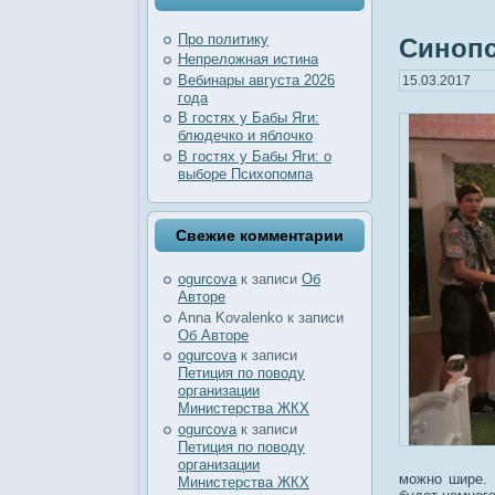
Про политику
Синопс
Непреложная истина
Вебинары августа 2026
15.03.2017
года
В гостях у Бабы Яги:
блюдечко и яблочко
В гостях у Бабы Яги: о
выборе Психопомпа
Свежие комментарии
ogurcova
к записи
Об
Авторе
Anna Kovalenko
к записи
Об Авторе
ogurcova
к записи
Петиция по поводу
организации
Министерства ЖКХ
ogurcova
к записи
Петиция по поводу
организации
можно шире. 
Министерства ЖКХ