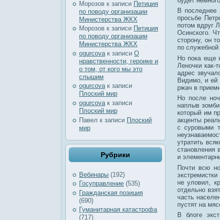
будет немног
Морозов
к записи
Петиция
В последнее 
по поводу организации
просьбе Петр
Министерства ЖКХ
потом вдруг 
Морозов
к записи
Петиция
Осинского. Чт
по поводу организации
сторону, он т
Министерства ЖКХ
по служебной
ogurcova
к записи
О
Но пока еще 
нравственности, героике и
Леночки как-
о том, от кого мы это
адрес звучало
слышим
Видимо, и ей
ogurcova
к записи
ржач в прием
Плоский мир
Но после ноч
ogurcova
к записи
наплыв зомби 
Плоский мир
который им пр
Павел
к записи
Плоский
акценты реаль
с суровыми т
мир
неузнаваемос
утратить всяк
становления 
Рубрики
и элементарн
Почти всю но
Вебинары
(192)
экстремистки
не уловил, к
Госуправление
(535)
отдельно взят
Гражданская позиция
часть населе
(690)
пустят на мяс
Гуманитарная катастрофа
В блоге экс
(717)