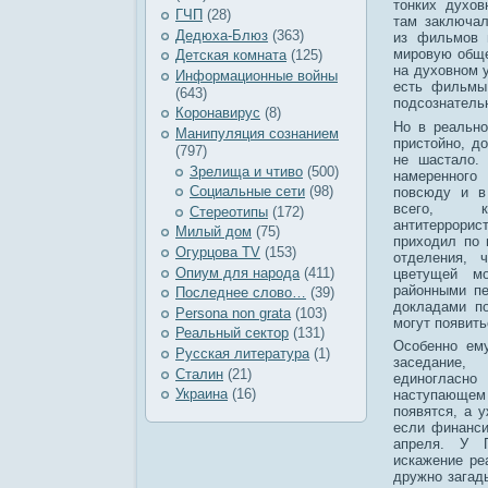
тонких духо
ГЧП
(28)
там заключал
Дедюха-Блюз
(363)
из фильмов 
мировую общес
Детская комната
(125)
на духовном у
Информационные войны
есть фильмы
(643)
подсознательн
Коронавирус
(8)
Но в реально
Манипуляция сознанием
пристойно, д
(797)
не шастало.
Зрелища и чтиво
(500)
намеренного
Социальные сети
(98)
повсюду и в
всего, к
Стереотипы
(172)
антитеррори
Милый дом
(75)
приходил по 
Огурцова TV
(153)
отделения, 
Опиум для народа
(411)
цветущей м
районными п
Последнее слово…
(39)
докладами по
Рersona non grata
(103)
могут появить
Реальный сектор
(131)
Особенно ем
Русская литература
(1)
заседание
Сталин
(21)
единогласно
Украина
(16)
наступающе
появятся, а 
если финанси
апреля. У П
искажение ре
дружно загад