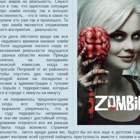
вных миров на реальность. Смысл
ся в том, что идиотская ситуация
про зомби потому так и волнует
твенность, - что в типа в каких-то
ровне это уже так и произошло. То
 про зомби являются отражением
ого восприятия... реальности.
сти дела обстояли вроде как все
о недавнего времени никаких зомби
 Хотя ощущение легкого сюра от
 искажения реальности ощущался
 разных областях жизни. Прежде
онечно, на заседаниях
стической комиссии, когда он
просьбе Петровой от их районного
чтобы спустить два часа своей
олодой жизни на посиделки с
енсами а администрации с тупыми
 борьбе с террористами, которые
ся в городе с минуты на минуту.
у не понравилось предновогоднее
, когда все присутствующие
 выразили уверенность, что в
м году террористы непременно
уж они им окажут достойный отпор,
рование откроется все же раньше
авла тогда возникло странное
альности... нечто вроде дежа вю, будто бы он все еще в детском са
ывает желание всей группой побороть преступность вместе с папами и 