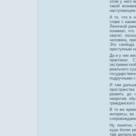
этом у него в
такой возник
наступающем 
А то, что в 
главе с каки
Леночкой ран
понимал, что 
хватит, поск
человека, пр
Это свобода 
преступным на
Да и у них ве
практиках. 
экстремистк
реального су
государствен
подручными с
И там дальше
пространства
развить до н
напротив, обу
гражданского 
В то же врем
интересы, во
сопровождаем
Ну, понятно,
куда более ре
там делала в