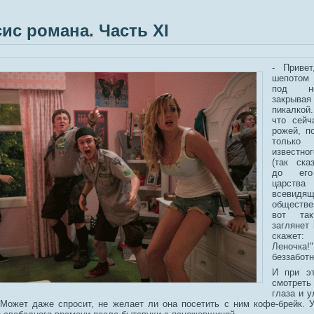
ис романа. Часть ХI
- Привет
шепотом
под н
закрыв
пикалко
что сейч
рожей, по
только 
известно
(так ска
до его
царства
всевид
обществ
вот так
заглянет
скажет
Леночка
беззаботн
И при э
смотрет
глаза и у
Может даже спросит, не желает ли она посетить с ним кофе-брейк. У