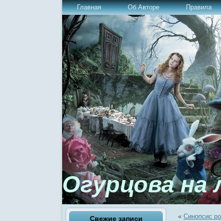
Главная
Об Авторе
Правила
Огурцова на 
«
Синопсис ро
Свежие записи