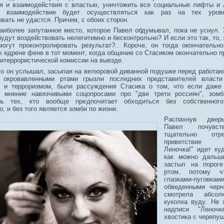
я и взаимодействия с властью, уничтожить все социальные лифты и
о взаимодействие будет осуществляться как раз на тех уровн
вать не удастся. Причем, с обоих сторон.
аиболее запутанное место, которое Павел обдумывал, пока не уснул. 
будут воздействовать нелегитимно и бесконтрольно? И если это так, то, з
могут проконтролировать результат?.. Короче, он тогда окончательн
к едрене фене в тот момент, когда общение со Стасиком окончательно п
итеррористической комиссии на выезде.
то он услышал, засыпая на велюровой диванной подушке перед работа
 окровавленными ртами грызли последних представителей власт
м и терроризмом, были рассуждения Стасика о том, что если даже
е мнение навязчивыми соцопросами про "две трети россиян", зомб
ь тех, кто вообще предпочитает обходиться без собственного
, и без того является зомби по жизни.
Распахнув двер
Павел почувст
тщательно отреп
приветствие "З
Леночка!" идет ку
как можно дальш
застыл на порог
ртом, потому ч
глазками-пуговками
обведенными черн
смотрела абсол
куколка вуду. Не
надписи "Леночк
хвостика с черепу