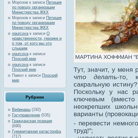
Морозов
к записи
Петиция
по поводу организации
Министерства ЖКХ
Морозов
к записи
Петиция
по поводу организации
Министерства ЖКХ
ogurcova
к записи
О
нравственности, героике и
о том, от кого мы это
слышим
ogurcova
к записи
МАРТИНА ХОФФМАН "Бо
Плоский мир
ogurcova
к записи
Тут, значит, у меня
Плоский мир
Павел
к записи
Плоский
что делать
-то, 
мир
сакральную истину?
Поскольку у нас р
Рубрики
ключевым (вмест
неокрепших школьн
Вебинары
(192)
варианты (провокаци
Госуправление
(535)
Гражданская позиция
- перевести немног
(690)
труд!";
Гуманитарная катастрофа
(717)
- написать постик в 