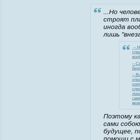
...Но челов
строят пла
иногда воо
лишь "
внез
– Н
спр
воо
– С
Без
– В
упр
хот
спр
лиш
сме
мож
Поэтому ка
сами собою
будущее, п
помощи с м