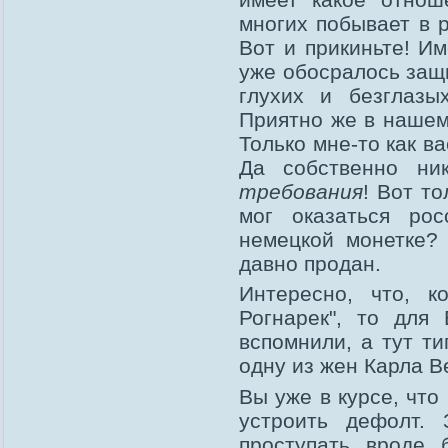
многих побывает в р
Вот и прикиньте! И
уже обосралось защ
глухих и безглазых
Приятно же в нашем
Только мне-то как в
Да собственно ни
требования
! Вот т
мог оказаться ро
немецкой монетке? 
давно продан.
Интересно, что, к
Рогнарек", то для
вспомнили, а тут т
одну из жен Карла В
Вы уже в курсе, что
устроить дефолт.
проступать вроде 