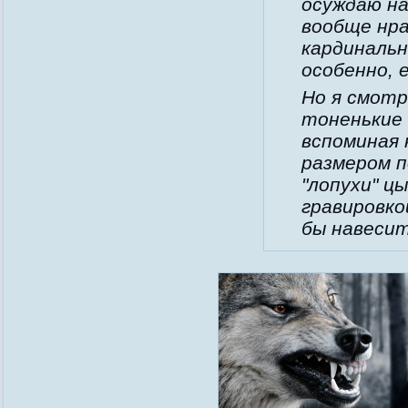
осуждаю на
вообще нра
кардинальн
особенно, 
Но я смотр
тоненькие 
вспоминая
размером п
"лопухи" цы
гравировко
бы навесит