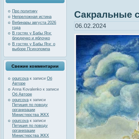
Про политику
Сакральные с
Непреложная истина
Вебинары августа 2026
06.02.2024
года
В гостях у Бабы Яги:
блюдечко и яблочко
В гостях у Бабы Яги: о
выборе Психопомпа
Свежие комментарии
ogurcova
к записи
Об
Авторе
Anna Kovalenko
к записи
Об Авторе
ogurcova
к записи
Петиция по поводу
организации
Министерства ЖКХ
ogurcova
к записи
Петиция по поводу
организации
Министерства ЖКХ