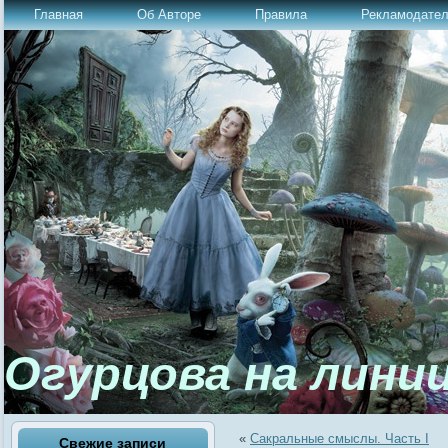
Главная
Об Авторе
Правила
Рекламодате
Огурцова на лини
«
Сакральные смыслы. Часть I
Свежие записи