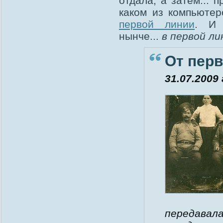
отдала, а затем... 
каком из компьюте
первой линии
. И 
нынче...
в первой ли
От пер
31.07.2009 
передавала