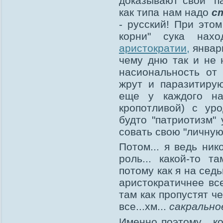
доказывают свой "п
как типа нам надо
с
- русский! При этом
корни" сука нах
аристократии,
январь
чему дню так и не 
насиональность от 
жрут и паразитиру
еще у каждого на
кропотливой) с ур
будто "патриотизм"
совать свою "личную
Потом... я ведь ник
роль... какой-то т
потому как я на сед
аристократичнее все
там как пропустят ч
все...хм...
сакрально
Именно поэтому... к