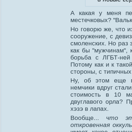
А какая у меня пе
местечковых? "Вальк
Но говорю же, что и
сооружение, с девиз
смоленских. Но раз 
как бы "мужчинам", 
борьба с ЛГБТ-ней
Потому как и к тако
стороны, с типичных
Ну, об этом еще п
немчики вдруг стали
стоимость в 10 ма
двуглавого орла? П
хэзэ в лапах.
Вообще...
что э
откровенная оккул
имеет какое отнош