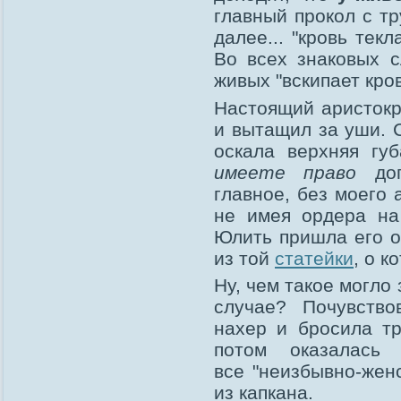
главный прокол с т
далее... "кровь текл
Во всех знаковых 
живых "вскипает кро
Настоящий аристокр
и вытащил за уши. 
оскала верхняя губ
имеете право
доп
главное, без моего 
не имея ордера на
Юлить пришла его о
из той
статейки
, о к
Ну, чем такое могло
случае? Почувство
нахер и бросила тр
потом оказалась 
все "неизбывно-жен
из капкана.