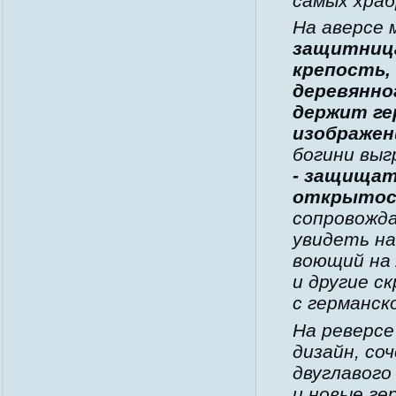
самых храб
На аверсе
защитниц
крепость,
деревянно
держит ге
изображен
богини выг
- защищат
открытос
сопровожда
увидеть на
воющий на 
и другие с
с германск
На реверсе
дизайн, со
двуглавого
и новые ге