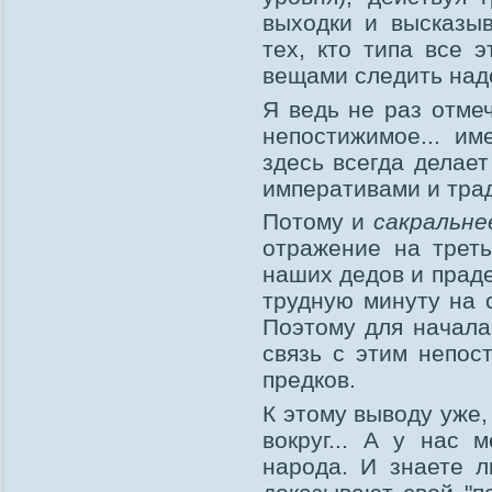
выходки и высказыв
тех, кто типа все э
вещами следить надо
Я ведь не раз отмеч
непостижимое... им
здесь всегда делае
императивами и тра
Потому и
сакральн
отражение на трет
наших дедов и прадед
трудную минуту на 
Поэтому для начала
связь с этим непос
предков.
К этому выводу уже,
вокруг... А у нас 
народа. И знаете л