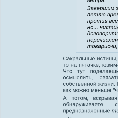
ветра.
Завершим э
петлю врем
против все
но... чист
договорит
перечислен
товарисчи,
Сакральные истины, 
то на пятачке, каки
Что тут поделаеш
осмыслить, связа
собственной жизни. 
как можно меньше "
А потом, вскрывая
обнаруживаете
предназначенные
то