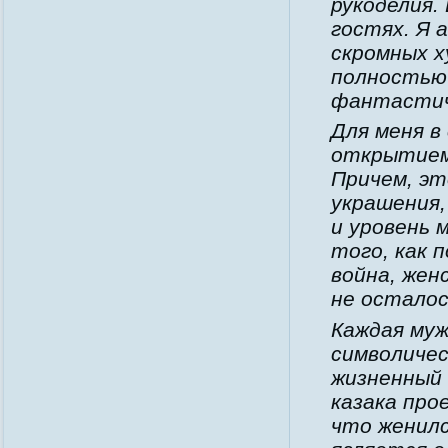
рукоделия.
гостях. Я 
скромных х
полностью
фантастиче
Для меня в
открытием,
Причем, эт
украшения,
и уровень 
того, как 
война, жен
не осталос
Каждая муж
символичес
жизненный 
казака про
что женилс