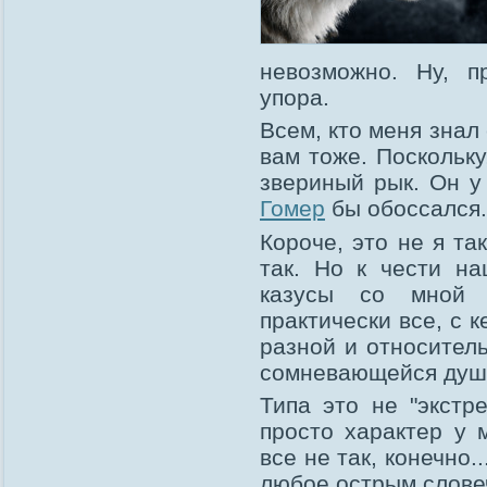
невозможно. Ну, п
упора.
Всем, кто меня знал 
вам тоже. Поскольк
звериный рык. Он у
Гомер
бы обоссался.
Короче, это не я та
так. Но к чести на
казусы со мной п
практически все, с 
разной и относител
сомневающейся душо
Типа это не "экстр
просто характер у м
все не так, конечно.
любое острым словеч