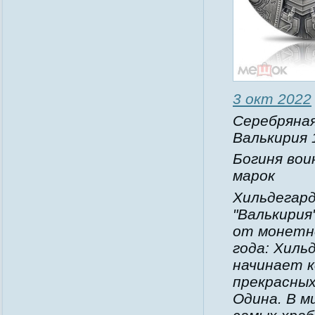
3 окт 2022
Серебряная
Валькирия 
Богиня вои
марок
Хильдегард
"Валькирия
от монетно
года: Хиль
начинает к
прекрасных
Одина. В м