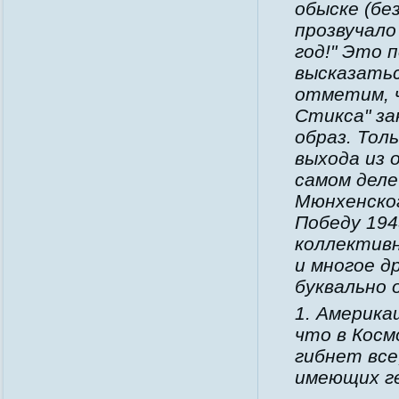
обыске (бе
прозвучало
год!" Это 
высказатьс
отметим, ч
Стикса" за
образ. Тол
выхода из 
самом деле
Мюнхенског
Победу 194
коллективн
и многое д
буквально 
1. Америка
что в Косм
гибнет все,
имеющих г