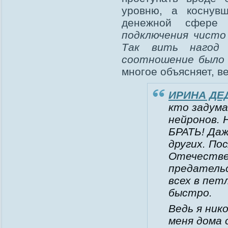
уровню, а коснув
денежной сфере
подключения чисто
Так вить нагод 
соотношение было 1
многое объясняет, ве
ИРИНА ДЕ
кто задум
нейронов.
БРАТЬ! Даж
других. По
Отечествен
предательс
всех в пет
быстро.
Ведь я нико
меня дома 