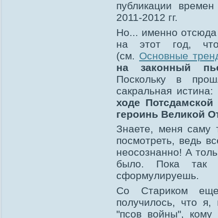
публикации времен 
2011-2012 гг.
Но... именно отсюд
на этот год, чт
(см.
Основные трен
на законный пь
Поскольку в прош
сакральная истина:
ходе Потсдамской
героинь Великой О
Знаете, меня саму 
посмотреть, ведь вс
неосознанно! А толь
было. Пока так
сформулируешь.
Со Стариком еще
получилось, что я,
"псов войны", кому