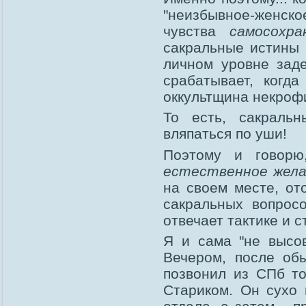
"неизбывное-женско
чувства
самосохра
сакральные истины 
личном уровне зад
срабатывает, когд
оккультщина некроф
То есть, сакральн
вляпаться по уши!
Поэтому и говорю
естественное жел
на своем месте, от
сакральных вопрос
отвечает тактике и 
Я и сама "не высов
Вечером, после об
позвонил из СПб то
Стариком. Он сухо 