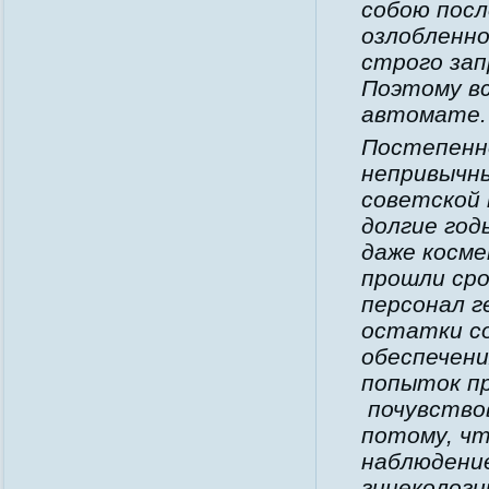
собою посл
озлобленно
строго за
Поэтому вс
автомате.
Постепенн
непривычны
советской 
долгие год
даже косме
прошли сро
персонал 
остатки с
обеспечени
попыток пр
почувствов
потому, чт
наблюдени
гинекологи