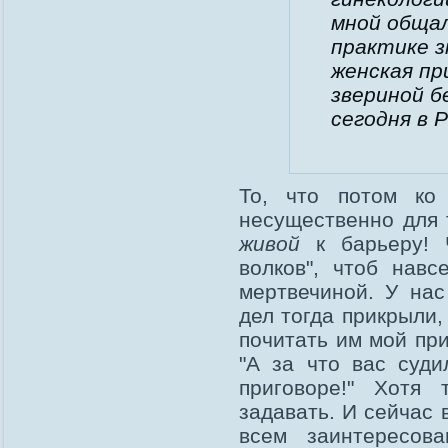
мной обща
практике з
женская пр
звериной б
сегодня в 
То, что потом ко 
несущественно для 
живой
к барьеру! 
волков", чтоб нав
мертвечиной. У на
дел тогда прикрыли,
почитать им мой при
"А за что вас суд
приговоре!" Хотя
задавать. И сейчас 
всем заинтересов