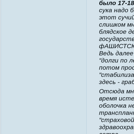
было 17-18
сука надо 
этот сучий
слишком мн
блядское 
государст
фАШИСТСК
Ведь дале
"долги по 
потом прос
"стабилиза
здесь - гр
Отсюда мно
время исте
оболочка н
трансплан
"страховой
здравоохра