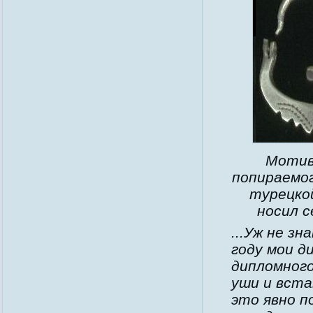
Мотив 
попираемог
турецко
носил с
...Уж не з
году мои д
дипломного
уши и вст
это явно п