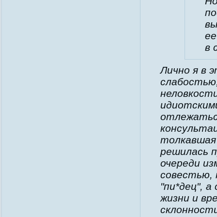
Но
по
вы
ее
в 
Лично я в 
слабостью
неловкости
идиотскими
отлежатьс
консультац
толкавшая 
решилась п
очереди из
совестью,
"пи*дец", 
жизни и вр
склонности