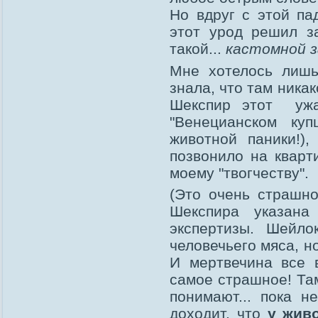
Но вдруг с этой па
этот урод решил з
такой...
кастомной 
Мне хотелось лишь
знала, что там ника
Шекспир этот у
"Венецианском куп
животной паники!),
позвонило на кварт
моему "твогчеству".
(Это очень страшн
Шекспира указана
экспертизы. Шейло
человечьего мяса, но
И мертвечина все 
самое страшное! Та
понимают... пока 
доходит, что
у жив