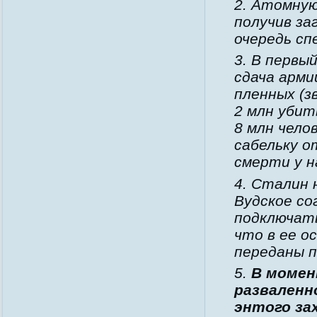
2. Атомную
получив за
очередь сп
3. В первы
сдача арми
пленных (з
2 млн убит
8 млн чело
сабельку о
смерти у н
4. Сталин
Вудское со
подключать
что в ее о
переданы п
5.
В момен
разваленно
энтого за