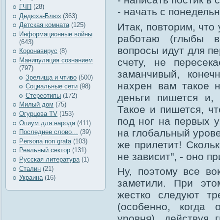
ГЧП
(28)
- начать с понедель
Дедюха-Блюз
(363)
Итак, повторим, что 
Детская комната
(125)
Информационные войны
работаю (глыбы в
(643)
вопросы идут для пе
Коронавирус
(8)
счету, не пересек
Манипуляция сознанием
(797)
заманчивый, конеч
Зрелища и чтиво
(500)
нахрен вам такое н
Социальные сети
(98)
деньги пишется и,
Стереотипы
(172)
Милый дом
(75)
Такое и пишется, ч
Огурцова TV
(153)
под ног на первых у
Опиум для народа
(411)
на глобальный урове
Последнее слово…
(39)
Рersona non grata
(103)
же прилетит! Сколь
Реальный сектор
(131)
не зависит", - оно п
Русская литература
(1)
Сталин
(21)
Ну, поэтому все во
Украина
(16)
заметили. При эт
жестко следуют тр
(особенно, когда 
уровня), действуя 