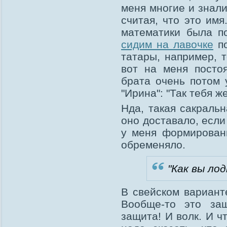
меня многие и знали
считая, что это имя
математики была п
сидим на лавочке
по
татары, например, 
вот на меня посто
брата очень потом 
"Ирина": "Так тебя ж
Нда, такая сакраль
оно доставало, если
у меня формировани
обременяло.
"Как вы ло
В свейском вариант
Вообще-то это за
защита! И волк. И чт