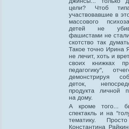
джинсы... только 
цели? Чтоб типа
участвовавшие в эт
массового психоз
детей не уби
фашистами не стали
скотство так думат
Такое точно Ирина 
не лечит, хоть и вре
своих книжках пр
педагогику", отче
демонстрируя соб
деток, непосредс
продукта личной п
на дому.
А кроме того... б
спектакль и на "гол
тематику. Прост
Константина Райкин