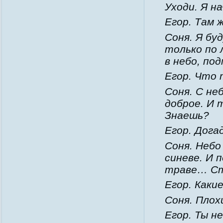
Уходи. Я н
Егор. Там
Соня. Я бу
только по
в небо, по
Егор. Что
Соня. С не
доброе. И 
Знаешь?
Егор. Дога
Соня. Небо
синеве. И 
траве… Ст
Егор. Каки
Соня. Плох
Егор. Ты н