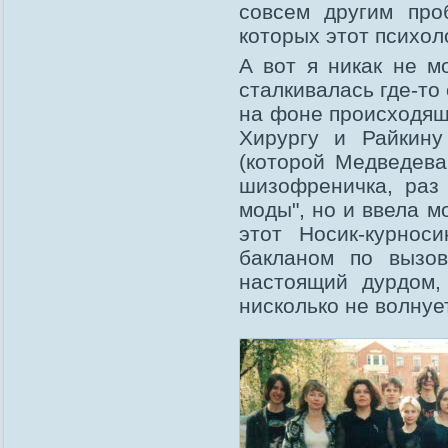
совсем другим про
которых этот психол
А вот я никак не м
сталкивалась где-то 
на фоне происходяще
Хирургу и Райкину
(которой Медведева
шизофреничка, раз
моды", но и ввела мо
этот Носик-курнос
бакланом по вызов
настоящий дурдом,
нисколько не волнует