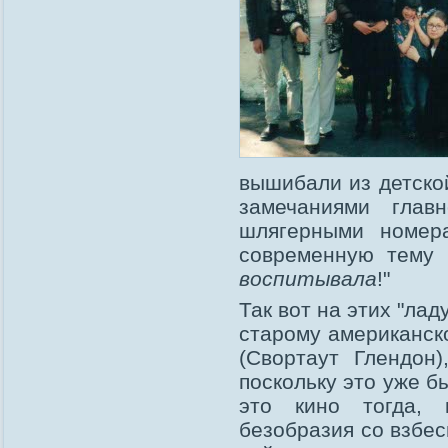
вышибали из детско
замечаниями глав
шлягерными номер
современную тему 
воспитывала
!"
Так вот на этих "лад
старому американск
(Свортаут Глендон
поскольку это уже б
это кино тогда, 
безобразия со взбес