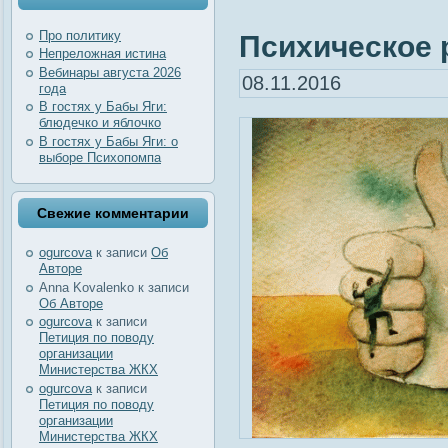
Про политику
Психическое р
Непреложная истина
Вебинары августа 2026
08.11.2016
года
В гостях у Бабы Яги:
блюдечко и яблочко
В гостях у Бабы Яги: о
выборе Психопомпа
Свежие комментарии
ogurcova
к записи
Об
Авторе
Anna Kovalenko
к записи
Об Авторе
ogurcova
к записи
Петиция по поводу
организации
Министерства ЖКХ
ogurcova
к записи
Петиция по поводу
организации
Министерства ЖКХ