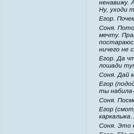
ненавижу. 
Ну, уходи 
Егор. Поче
Соня. Пото
мечту. Пра
постараюсь
ничего не 
Егор. Да ч
лошади ту
Соня. Дай 
Егор (подо
ты набила
Соня. Посм
Егор (смо
каркалыка
Соня. Это 