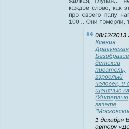
жалкая, глупая... 
каждое слово, как э
про своего папу на
100... Они померли, 
08/12/2013 
Ксения
Драгунская
Безобрази
детский
писатель,
взрослый
человек, и 
щенячью к
(Интервью
газете
"Московски
1 декабря 
автору «Де