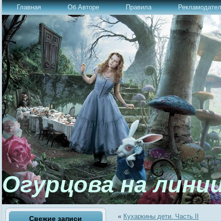
Главная
Об Авторе
Правила
Рекламодате
Огурцова на лини
«
Кухаркины дети. Часть II
Свежие записи