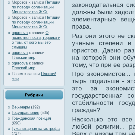
Морозов
к записи
Петиция
законодательная си
по поводу организации
должны были задолг
Министерства ЖКХ
Морозов
к записи
Петиция
элементарные вещ
по поводу организации
права.
Министерства ЖКХ
ogurcova
к записи
О
Раз они этого не с
нравственности, героике и
ученые степени и 
о том, от кого мы это
слышим
юристов. Давно ра
ogurcova
к записи
на которой они обу
Плоский мир
ogurcova
к записи
тому, что при ее раз
Плоский мир
Про экономистов...
Павел
к записи
Плоский
мир
тырь подальше - эт
это за экономис
государственная с
Рубрики
стабильности госу
Вебинары
(192)
граждан?
Госуправление
(535)
Насколько это все
Гражданская позиция
(690)
любой религии... р
Гуманитарная катастрофа
Верх с низом там н
(717)