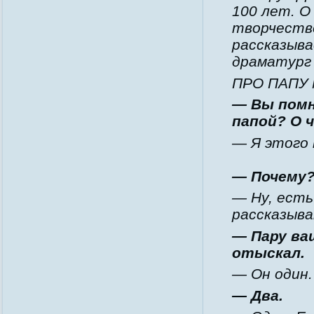
100 лет. О
творчеств
рассказыва
драматург 
ПРО ПАПУ
— Вы помн
папой? О 
— Я этого 
— Почему?
— Ну, есть
рассказыва
— Пару ва
отыскал.
— Он один.
— Два.