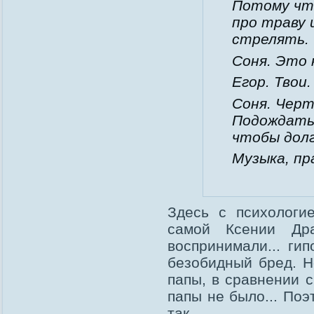
Потому что
про траву 
стрелять.
Соня. Это 
Егор. Твои.
Соня. Чер
Подождать
чтобы дол
Музыка, пр
Здесь с психологи
самой Ксении Дра
воспринимали... гип
безобидный бред. Но
папы, в сравнении 
папы не было... Поэ
так.