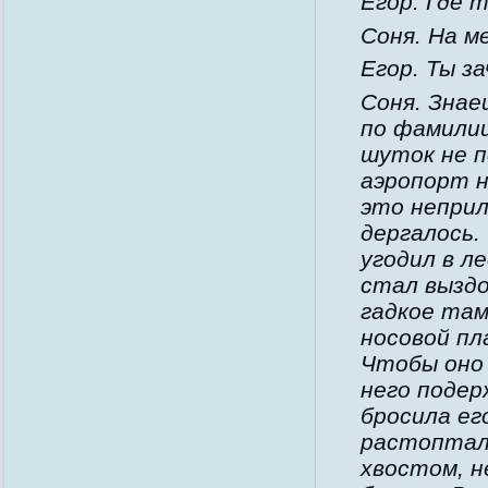
Егор. Где 
Соня. На м
Егор. Ты з
Соня. Знае
по фамилии
шуток не п
аэропорт н
это неприл
дергалось.
угодил в л
стал выздо
гадкое там
носовой пл
Чтобы оно 
него подер
бросила ег
растоптала
хвостом, н