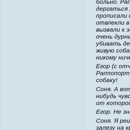
больно. Ра
дергаться 
прописали 
отвлекли в
вызвали к 
очень дурн
убивать де
живую соба
никому нич
Егор (с отч
Раппопорт 
собаку!
Соня. А во
нибудь чув
от которо
Егор. Не з
Соня. Я ре
залезу на 