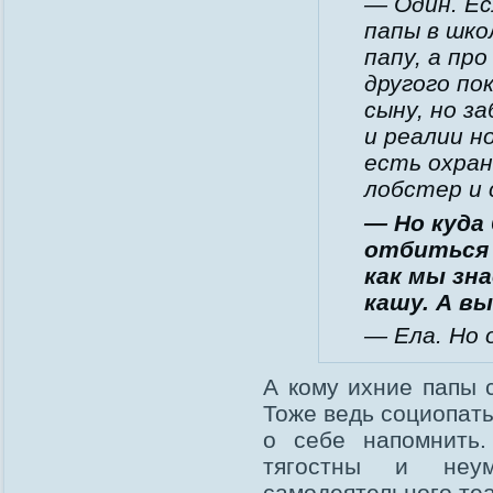
— Один. Ес
папы в шко
папу, а пр
другого по
сыну, но за
и реалии н
есть охран
лобстер и 
— Но куда 
отбиться 
как мы зн
кашу. А в
— Ела. Но 
А кому ихние папы 
Тоже ведь социопаты
о себе напомнить.
тягостны и неу
самодеятельного теа