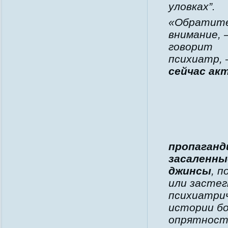
уловках”.
«Обратит
внимание,
говорит
психиатр,
сейчас ак
пропаганд
засаленны
джинсы
, 
или застег
психиатрич
истории бо
опрятность