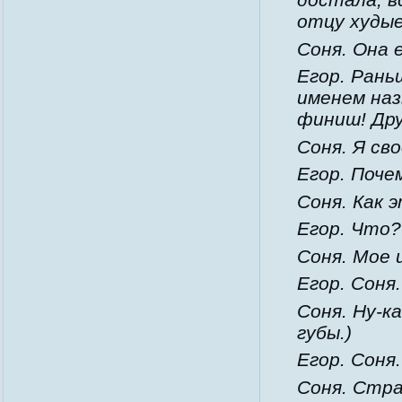
отцу худые
Соня. Она 
Егор. Рань
именем наз
финиш! Дру
Соня. Я св
Егор. Поче
Соня. Как 
Егор. Что?
Соня. Мое 
Егор. Соня.
Соня. Ну-к
губы.)
Егор. Соня
Соня. Стра