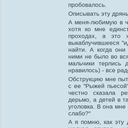
пробовалось.
Описывать эту дрянь 
А меня-любимую в ч
хотя ко мне единс
проходах, а это 
выкаблучившееся "и
найти. А когда они
ними не было во вся
мальчики терлись 
нравилось) - все рад
Обструкцию мне пыт
с ее "Рыжей пьесой"
честно сказала р
дерьмо, а детей в т
уголовка. В она мне
слабо?"
А я помню, как эту