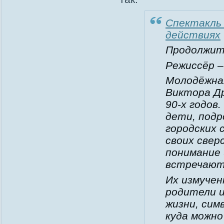
Спектакль 
действиях
Продолжите
Режиссёр –
Молодёжная
Виктора Др
90-х годов
дети, подр
городских 
своих свер
понимание 
встречают
Их измуче
родители 
жизни, сим
куда можно