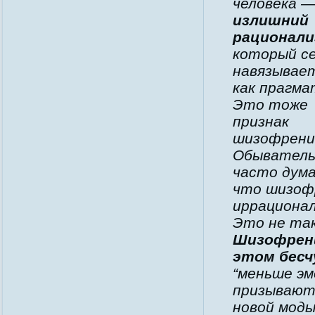
человека 
излишний
рационали
который с
навязывае
как прагма
Это тоже
признак
шизофрени
Обывател
часто дум
что шизоф
иррационал
Это не так
Шизофрени
этом бесч
“меньше эм
призывают 
новой моды