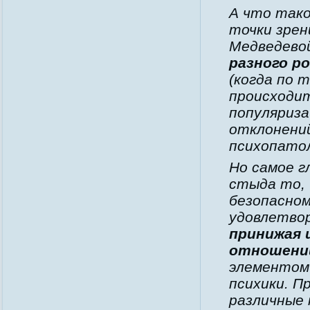
А что так
точки зрен
Медведевой
разного р
(когда по 
происходит
популяриза
отклонений
психопато
Но самое г
стыда то, 
безопасном
удовлетвор
принижая 
отношени
элементом
психики. П
различные 