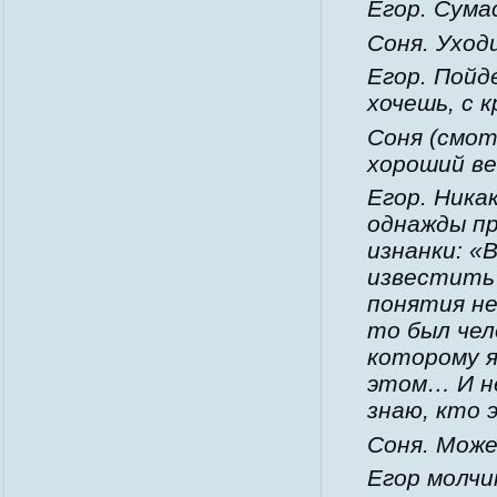
Егор. Сум
Соня. Уход
Егор. Пойд
хочешь, с 
Соня (смот
хороший ве
Егор. Ника
однажды пр
изнанки: «
известить…
понятия не
то был чел
которому я
этом… И не 
знаю, кто 
Соня. Може
Егор молчи