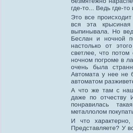
безмятежно нараспев
где-то... Ведь где-то 
Это все происходит 
вся эта крысиная
выпинывала. Но вед
Беслан и ночной по
настолько от этог
светлее, что потом
ночном погроме в ла
очень была странно
Автомата у нее не 
автоматом разживетс
А что же там с на
даже по отчеству 
понравилась так
металлолом покупать
И что характерно
Представляете? У в