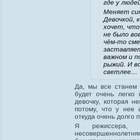
где у люде
Меняет сит
Девочкой, 
хочет, что
не было во
чём-то сме
заставляе
важном и п
рыжий. И в
светлее…
Да, мы все станем 
будет очень легко
девочку, которая н
потому, что у нее 
откуда очень долго п
Я режиссера, п
несовершеннолетняя