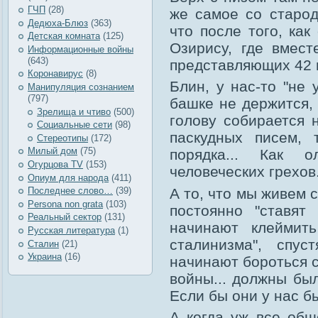
ГЧП
(28)
же самое со старод
Дедюха-Блюз
(363)
что после того, как
Детская комната
(125)
Озирису, где вмест
Информационные войны
(643)
представляющих 42 г
Коронавирус
(8)
Блин, у нас-то "не 
Манипуляция сознанием
(797)
башке не держится, 
Зрелища и чтиво
(500)
голову собирается 
Социальные сети
(98)
паскудных писем, 
Стереотипы
(172)
Милый дом
(75)
порядка... Как о
Огурцова TV
(153)
человеческих грехов
Опиум для народа
(411)
А то, что мы живем 
Последнее слово…
(39)
Рersona non grata
(103)
постоянно "ставят
Реальный сектор
(131)
начинают клеймит
Русская литература
(1)
сталинизма", спу
Сталин
(21)
Украина
(16)
начинают бороться с
войны... должны был
Если бы они у нас б
А когда уж все общ