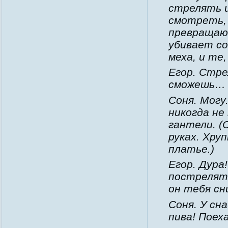
стрелять и
смотреть, 
превращают
убивает со
меха, и те
Егор. Стре
сможешь…
Соня. Могу
никогда не
гантели. (
руках. Хру
платье.)
Егор. Дура
пострелять
он тебя сн
Соня. У сн
пива! Поех