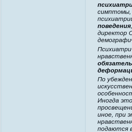
психиатр
симптомы,
психиатри
поведения
директор 
демографи
Психиатри
нравствен
обязатель
деформац
По убежде
искусствен
особенност
Иногда эт
просвещен
иное, при 
нравственн
подаются в