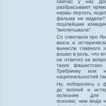
сейчас у нас до
разбрасывают прямо 
нервы портить подо
фильма не видели? 
пошлейшая комеди
"воспитывала".
Со спектакля про Ян
визга и истерическ
вынесли главного э
вошел в роль, что е
не ответил на вопро
таких фашистских
Треблинку или 
национальностей так
Ну, поборолись с 
до воплей и истер
полезнее для 
психики, чем мода 