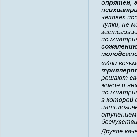
опрятен, 
психиатри
человек по
чулки, не 
застегивае
психиатри
сожалению
молодежн
«Или возьм
триллеро
решают св
живое и не
психиатри
в которой
патологич
отупением 
бесчувстви
Другое кач