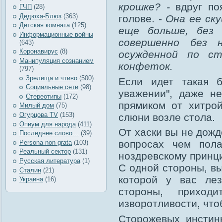
крошке? -
вдруг по
ГЧП
(28)
Дедюха-Блюз
(363)
голове. -
Она ее ск
Детская комната
(125)
еще больше, без в
Информационные войны
совершенно без 
(643)
Коронавирус
(8)
осужденной по с
Манипуляция сознанием
конфеток.
(797)
Зрелища и чтиво
(500)
Если идет такая б
Социальные сети
(98)
уважении", даже не
Стереотипы
(172)
прямиком от хитро
Милый дом
(75)
Огурцова TV
(153)
слюни возле стола.
Опиум для народа
(411)
От хаски вы не дожд
Последнее слово…
(39)
вопросах чем пола
Рersona non grata
(103)
Реальный сектор
(131)
ноздревскому принци
Русская литература
(1)
С одной стороны, вы
Сталин
(21)
которой у вас лез
Украина
(16)
стороны, приход
изворотливости, что
Сторожевых инстинк