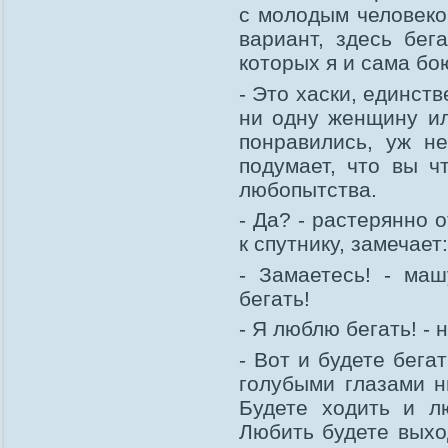
с молодым человеко
вариант, здесь бег
которых я и сама бо
- Это хаски, единст
ни одну женщину ил
понравились, уж н
подумает, что вы ч
любопытства.
- Да? - растерянно 
к спутнику, замечает
- Замаетесь! - ма
бегать!
- Я люблю бегать! -
- Вот и будете бега
голубыми глазами ни
Будете ходить и лю
Любить будете выход