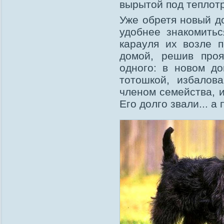
вырытой под теплот
Уже обретя новый д
удобнее знакомить
карауля их возле 
домой, решив проя
одного: в новом д
тотошкой, избалов
членом семейства, и
Его долго звали... а