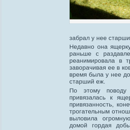
забрал у нее старши
Недавно она ящерку
раньше с раздавле
реанимировала в т
заворачивая ее в ко
время была у нее до
старший еж.
По этому поводу
привязалась к яще
привязанность, кон
трогательным отнош
выловила огромну
домой гордая добы