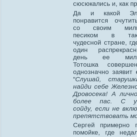
сюсюкались и, как п
Да и какой Эл
понравится очутит
со своим мил
песиком в так
чудесной стране, гд
один распрекрасн
день ее мил
Тотошка совершен
однозначно заявит 
"
Слушай, старушка
найди себе Железн
Дровосека! А личн
более пас. С у
сойду, если не вкл
препятствовать мое
Сергей примерно п
помойке, где неда