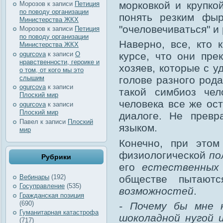
морковкой и крупкой
Морозов
к записи
Петиция
по поводу организации
понять резким фыр
Министерства ЖКХ
"очеловечиваться" и
Морозов
к записи
Петиция
по поводу организации
Наверно, все, кто 
Министерства ЖКХ
ogurcova
к записи
О
курсе, что они пре
нравственности, героике и
хозяев, которые с 
о том, от кого мы это
слышим
голове разного род
ogurcova
к записи
такой симбиоз чел
Плоский мир
человека все же ос
ogurcova
к записи
Плоский мир
диалоге. Не превр
Павел
к записи
Плоский
языком.
мир
Конечно, при этом
физиологической
по
Рубрики
его
естественных
обществе пытают
Вебинары
(192)
Госуправление
(535)
возможностей
.
Гражданская позиция
(690)
- Почему бы мне 
Гуманитарная катастрофа
шоколадной нугой 
(717)