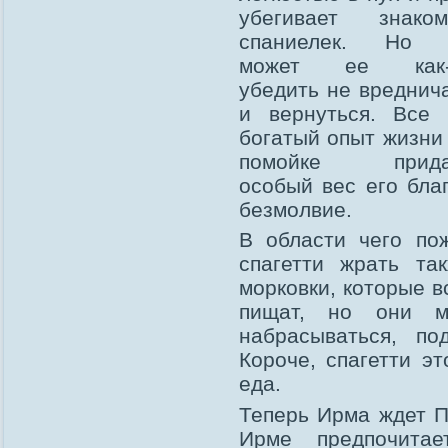
убегивает знаком
спаниелек. Но 
может ее как-
убедить не вреднич
и вернуться. Все
богатый опыт жизни
помойке прида
особый вес его бла
безмолвие.
В области чего по
спагетти жрать та
морковки, которые в
пищат, но они м
набрасываться, по
Короче, спагетти э
еда.
Теперь Ирма ждет П
Ирме предпочитае