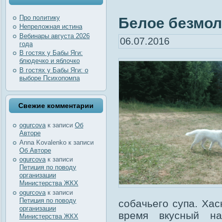
Про политику
Белое безмол
Непреложная истина
Вебинары августа 2026
06.07.2016
года
В гостях у Бабы Яги:
блюдечко и яблочко
В гостях у Бабы Яги: о
выборе Психопомпа
Свежие комментарии
ogurcova
к записи
Об
Авторе
Anna Kovalenko
к записи
Об Авторе
ogurcova
к записи
Петиция по поводу
организации
Министерства ЖКХ
ogurcova
к записи
Петиция по поводу
собачьего супа. Хас
организации
время вкусный на
Министерства ЖКХ