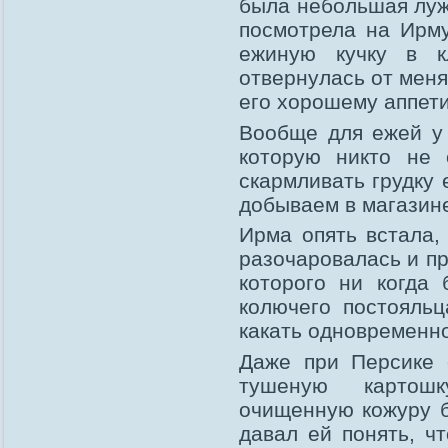
была небольшая луж
посмотрела на Ирму
ежиную кучку в к
отвернулась от меня
его хорошему аппети
Вообще для ежей у 
которую никто не 
скармливать грудку 
добываем в магазине
Ирма опять встала,
разочаровалась и пр
которого ни когда
колючего постояльц
какать одновременно
Даже при Персике 
тушеную картошк
очищенную кожуру б
давал ей понять, чт