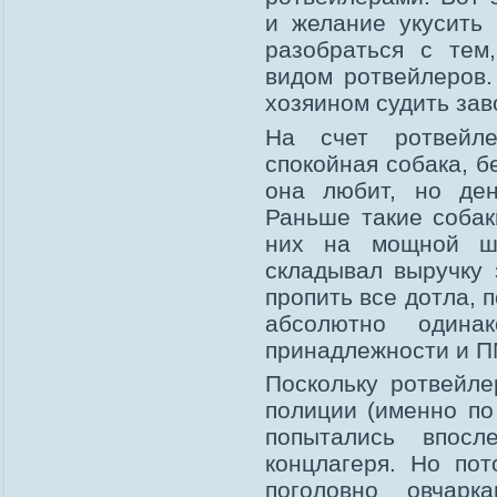
и желание укусить 
разобраться с тем
видом ротвейлеров.
хозяином судить зав
На счет ротвейле
спокойная собака, 
она любит, но ден
Раньше такие собак
них на мощной ше
складывал выручку 
пропить все дотла, 
абсолютно одина
принадлежности и 
Поскольку ротвейл
полиции (именно по
попытались впосл
концлагеря. Но по
поголовно овчарк