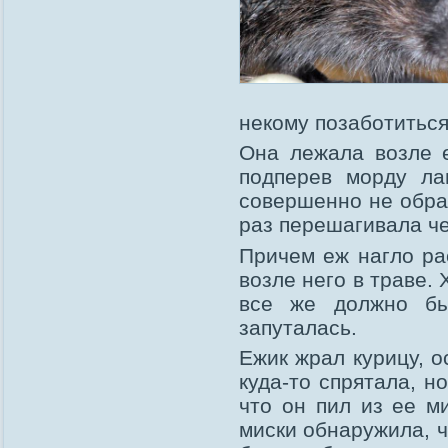
некому позаботиться
Она лежала возле 
подперев морду ла
совершенно не обра
раз перешагивала че
Причем еж нагло ра
возле него в траве.
все же должно бы
запуталась.
Ежик жрал курицу, 
куда-то спрятала, н
что он пил из ее ми
миски обнаружила, ч