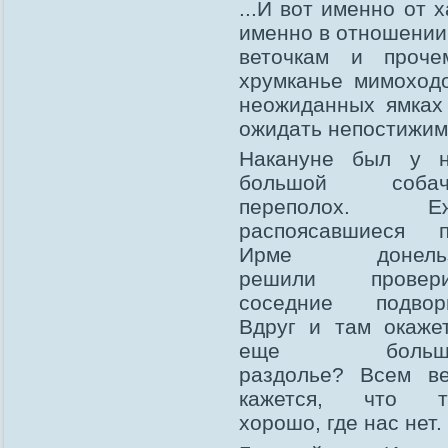
...И вот именно от 
именно в отношении 
веточкам и проче
хрумканье мимоходо
неожиданных ямках
ожидать непостижим
Накануне был у н
большой собач
переполох. Еж
распоясавшиеся п
Ирме донельз
решили провери
соседние подворь
Вдруг и там окаже
еще больш
раздолье? Всем в
кажется, что т
хорошо, где нас нет.