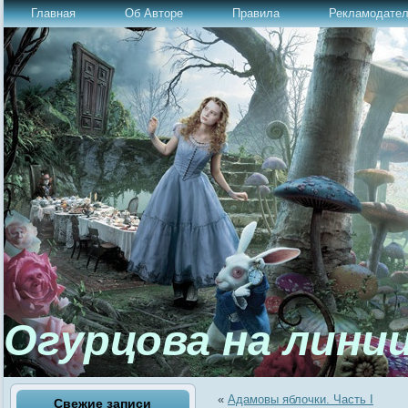
Главная
Об Авторе
Правила
Рекламодате
Огурцова на лини
«
Адамовы яблочки. Часть I
Свежие записи