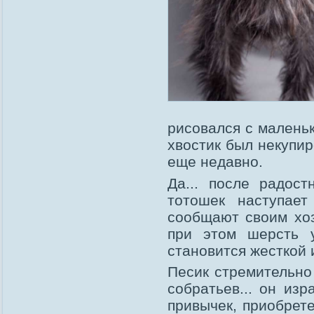
рисовался с малень
хвостик был некупир
еще недавно.
Да... после радос
тотошек наступает
сообщают своим хоз
при этом шерсть 
становится жесткой 
Песик стремительно
собратьев... он изр
привычек, приобрет