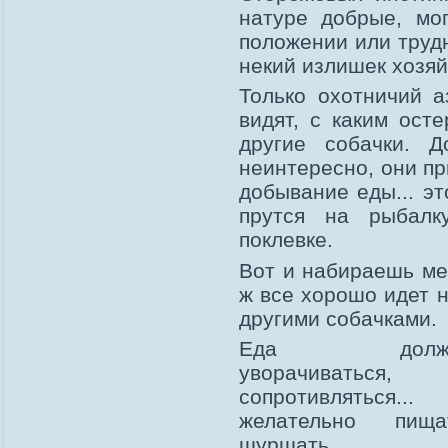
натуре добрые, мо
положении или трудн
некий излишек хозяй
Только охотничий а
видят, с каким ост
другие собачки. 
неинтересно, они пр
добывание еды... э
прутся на рыбалк
поклевке.
Вот и набираешь меш
ж все хорошо идет н
другими собачками.
Еда долж
уворачиваться,
сопротивляться...
желательно пищат
шуршать 