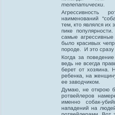
телепатически
.
Агрессивность 
наименований "соба
тем, кто являлся их 
пике популярности
самые агрессивные
было красивых чепр
породе. И это сразу
Когда за поведение
ведь не всегда прав
берет от хозяина. 
ребенка, на женщину
ее заводчиком.
Думаю, не открою б
ротвейлеров намер
именно собак-уби
нападений на людей
ротвейлерами. Вот 