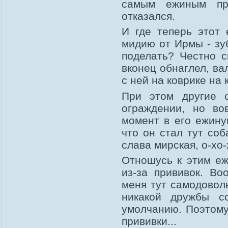
самым ежиным пр
отказался.
И где теперь этот
мидию от Ирмы - зу
поделать? Честно с
вконец обнаглел, ва
с ней на коврике на 
При этом другие 
ограждении, но во
момент в его ежину
что он стал тут со
слава мирская, о-хо-
Отношусь к этим е
из-за прививок. Во
меня тут самодовол
никакой дружбы с
умолчанию. Поэтому
прививки...