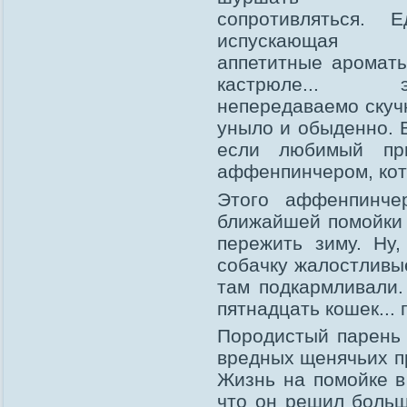
сопротивляться. Е
испускающая
аппетитные аромат
кастрюле... э
непередаваемо скуч
уныло и обыденно. 
если любимый пр
аффенпинчером, кото
Этого аффенпинче
ближайшей помойки 
пережить зиму. Ну
собачку жалостливы
там подкармливали.
пятнадцать кошек...
Породистый парень 
вредных щенячьих п
Жизнь на помойке в
что он решил больш