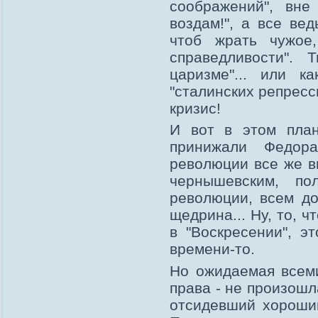
соображений", вн
воздам!", а все ве
чтоб жрать чужое
справедливости". 
царизме"... или к
"сталинских репресси
кризис!
И вот в этом план
принижали Федор
революции все же в
чернышевским, п
революции, всем до
щедрина... Ну, то, 
в "Воскресении", э
времени-то.
Но ожидаемая всем
права - не произошл
отсидевший хороший