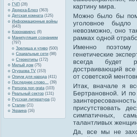
ГЧП
(28)
картину мира.
Дедюха-Блюз
(363)
Можно было бы поме
Детская комната
(125)
Информационные войны
уголовное быдло
(643)
невозможно, оно та
Коронавирус
(8)
рамках одной отраб
Манипуляция сознанием
(797)
Именно поэтому
Зрелища и чтиво
(500)
генетические экспер
Социальные сети
(98)
Стереотипы
(172)
всегда будет р
Милый дом
(75)
достраивающий все 
Огурцова TV
(153)
от советской ментов
Опиум для народа
(411)
Последнее слово…
(39)
Итак, вначале я в
Рersona non grata
(103)
Бертрановной. И по
Реальный сектор
(131)
заинтересованность 
Русская литература
(1)
Сталин
(21)
присутствовать де
Украина
(16)
симпатичных, са
талантливых женщин
Да, все мы не зах