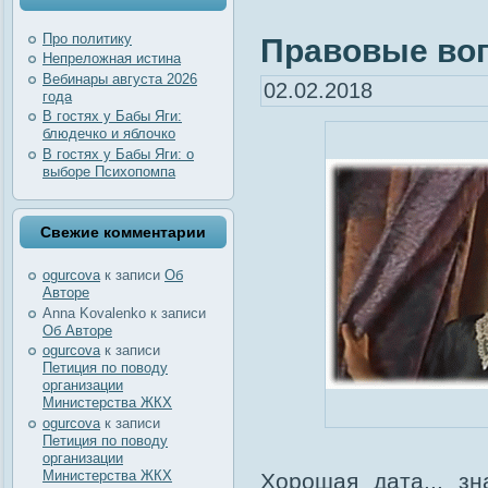
Про политику
Правовые воп
Непреложная истина
Вебинары августа 2026
02.02.2018
года
В гостях у Бабы Яги:
блюдечко и яблочко
В гостях у Бабы Яги: о
выборе Психопомпа
Свежие комментарии
ogurcova
к записи
Об
Авторе
Anna Kovalenko
к записи
Об Авторе
ogurcova
к записи
Петиция по поводу
организации
Министерства ЖКХ
ogurcova
к записи
Петиция по поводу
организации
Министерства ЖКХ
Хорошая дата... з