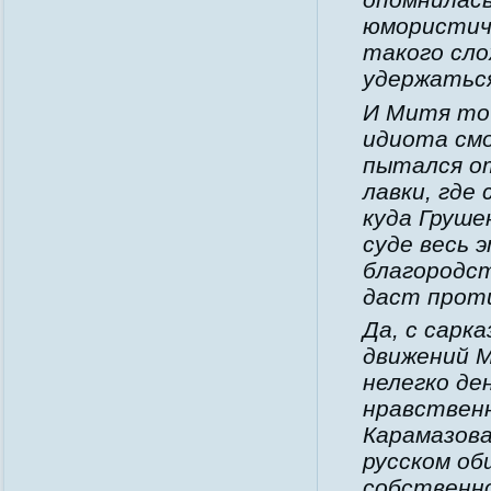
юмористиче
такого сло
удержатьс
И Митя то 
идиота смо
пытался от
лавки, где 
куда Груше
суде весь 
благородст
даст проти
Да, с сарк
движений М
нелегко де
нравствен
Карамазова
русском об
собственно