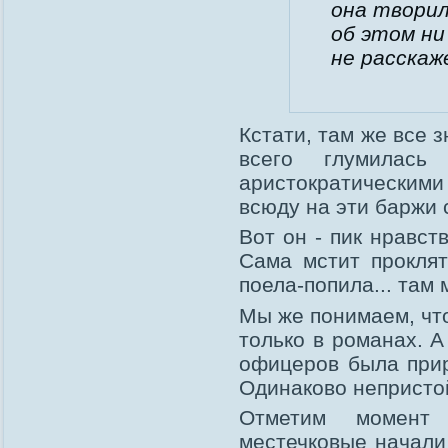
она творил
об этом ни
не расскаж
Кстати, там же все 
всего глумилась
аристократическим
всюду на эти баржи 
Вот он - пик нравс
Сама мстит прокля
поела-попила... там 
Мы же понимаем, что
только в романах. 
офицеров была прир
Одинаково непристо
Отметим момент
местечковые начали