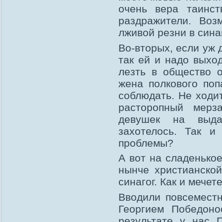
очень вера таинст
раздражители. Воз
лживой резни в сина
Во-вторых, если уж 
так ей и надо выхо
лезть в общество о
жена полкового поп
соблюдать. Не ходит
расторопный мерз
девушек на выда
захотелось. Так и 
проблемы?
А вот на сладенько
нынче христианской
синагог. Как и мечет
Вводили повсеместн
Георгием Победоно
результате у нас 