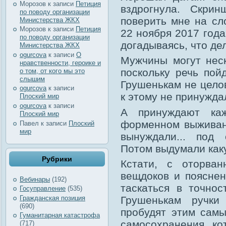
Морозов
к записи
Петиция
вздрогнула. Скрин
по поводу организации
поверить мне на сл
Министерства ЖКХ
Морозов
к записи
Петиция
22 ноября 2017 года
по поводу организации
догадываясь, что дел
Министерства ЖКХ
ogurcova
к записи
О
Мужчины могут неск
нравственности, героике и
поскольку речь пой
о том, от кого мы это
слышим
Грушенькам не целов
ogurcova
к записи
к этому не принужда
Плоский мир
ogurcova
к записи
А принуждают ка
Плоский мир
форменном выживан
Павел
к записи
Плоский
мир
вынуждали... под 
Потом выдумали каку
Рубрики
Кстати, с оторва
вещдоков и пояснен
Вебинары
(192)
таскаться в точно
Госуправление
(535)
Гражданская позиция
Грушенькам ручки
(690)
пробудят этим сам
Гуманитарная катастрофа
самосохранения, к
(717)