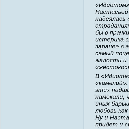
«Идиотом».
Настасьей 
надеялась
страданиям
бы в прачк
истерика с
заранее в 
самый поце
жалости и
«жестокосе
В «Идиоте
«камелий».
этих падши
намекали, 
иных бары
любовь как
Ну и Наста
придет и с