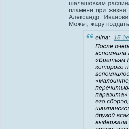
шалашовкам распина
пламени при жизни.
Александр Иванови
Может, жару поддать
elina:
15 де
После очер
вспомнила 
«Братьям К
которого п
вспомнилос
«малоинтер
перечитыва
паразита» 
его сборов
шампанског
другой вся
выдержала 
опомнилась