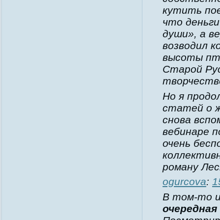
кутить пое
что деньги
души», а в
возводил к
высоты пти
Старой Ру
творчество
Но я продо
статей о ж
снова вспо
вебинаре п
очень бесп
коллективн
роману Лес
ogurcova
:
1
В том-то и
очередная