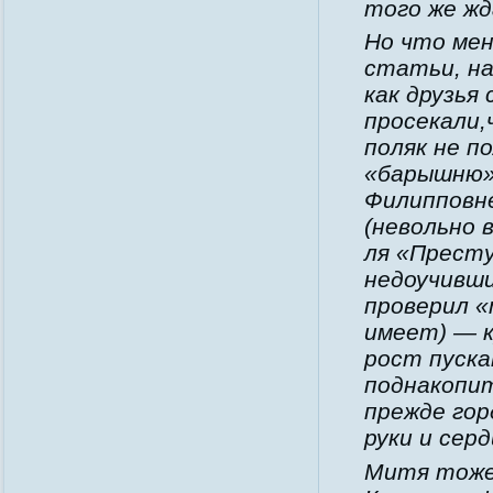
того же жд
Но что мен
статьи, на
как друзья
просекали,
поляк не п
«барышню».
Филипповн
(невольно 
ля «Престу
недоучивши
проверил «
имеет) — к
рост пуска
поднакопит
прежде гор
руки и серд
Митя тоже 