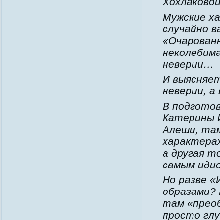
Хохлаковой
Мужские ха
случайно в
«Очарован
неколебима
неверии…
И выясняет
неверии, а
В подготов
Катерины 
Алеши, там
характера
а другая т
самым иди
Но разве «
образами?
там «преоб
просто глу