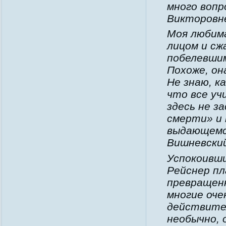
много вопр
Викторовне
Моя любим
лицом и сж
побелевши
Похоже, он
Не знаю, к
что все уч
здесь не з
смерти» и 
выдающемся
Вишневски
Успокоивши
Рейснер пл
превращенн
многие оче
действител
необычно, 