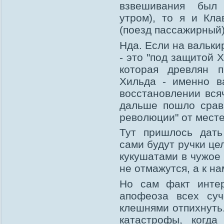
взвешивания был
утром), то я и Кл
(поезд пассажирный)
Нда. Если на вальки
- это "под защитой Х
которая древлян п
Хильда - именно ва
восстановлении всяч
дальше пошло срав
революции" от месте
Тут пришлось дать
сами будут ручки це
кукушатами в чужое 
не отмажутся, а к н
Но сам факт интер
апофеоза всех суч
клешнями отпихнуть.
катастрофы, когда