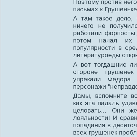
Поэтому против него
письмах к Грушеньке
А там такое дело,
ничего не получил
работали форпосты,
потом начал их 
популярности в сре
литературоеды откр
А вот тогдашние л
стороне грушенек
упрекали Федора
персонажи "неправд
Дамы, вспомните вс
как эта падаль удив
целовать... Они 
лояльности! И срав
попадания в десяточ
всех грушенек пробл