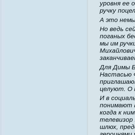
уровня ее 
ручку поц
А это немы
Но ведь се
поганых б
мы им ручк
Михайлович
заканчивае
Для Димы Б
Настасью 
приглашают
целуют. О 
И в социал
понимают 
когда к ни
телевизор
шлюх, пре
героинями 