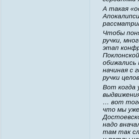
А такая «
Апокалипси
рассматри
Чтобы поня
ручки, мно
этап конфр
Поклонской
обижались 
начиная с 
ручки цело
Вот когда 
выдвижения
… вот тогд
что мы уже
Достоевско
надо внача
там так сл