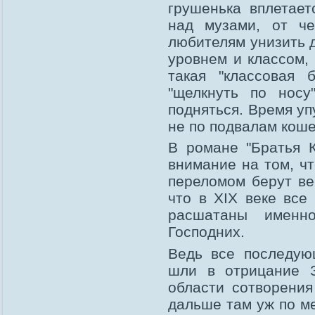
грушенька вплетает
над музами, от че
любителям унизить д
уровнем и классом, 
такая "классовая 
"щелкнуть по носу
подняться. Время уп
не по подвалам коше
В романе "Братья К
внимание на том, ч
переломом берут ве
что в ХIХ веке все
расшатаны именн
Господних.
Ведь все последую
шли в отрицание З
области сотворения
дальше там уж по м