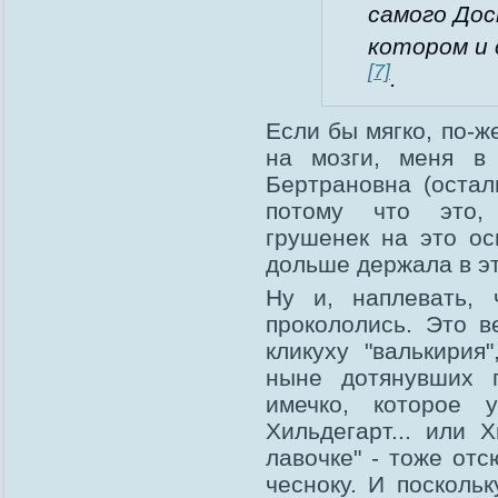
самого Дос
котором и 
[7]
.
Если бы мягко, по-ж
на мозги, меня в
Бертрановна (остал
потому что это,
грушенек на это ос
дольше держала в эт
Ну и, наплевать,
прокололись. Это в
кликуху "валькирия
ныне дотянувших 
имечко, которое
Хильдегарт... или 
лавочке" - тоже отс
чесноку. И посколь