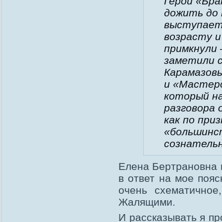
Герои «Бра
дожить до 
выступает
возрасту и 
примкнули 
заметили 
Карамазовы
и «Мастеро
который н
разговора 
как по при
«большинс
сознательн
Елена Бертрановна 
в ответ на мое пояс
очень схематичное,
Жалящими.
И рассказывать я пр