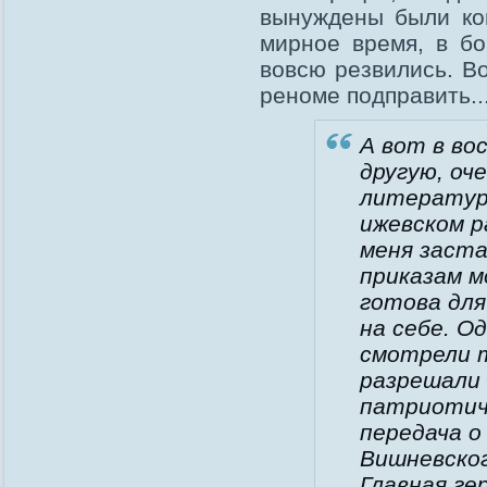
вынуждены были ком
мирное время, в бо
вовсю резвились. В
реноме подправить..
А вот в во
другую, оч
литературы
ижевском р
меня заста
приказам м
готова для
на себе. О
смотрели т
разрешали 
патриотич
передача о
Вишневско
Главная г