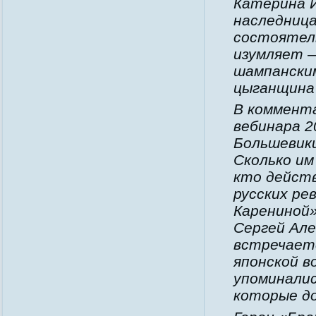
Катерина 
наследница
состоятель
изумляет —
шампанским
цыганщина
В коммента
вебинара 2
Большевики
Сколько им
кто действ
русских ре
Карениной
Сергей Але
встречаетс
японской в
упоминали
которые до