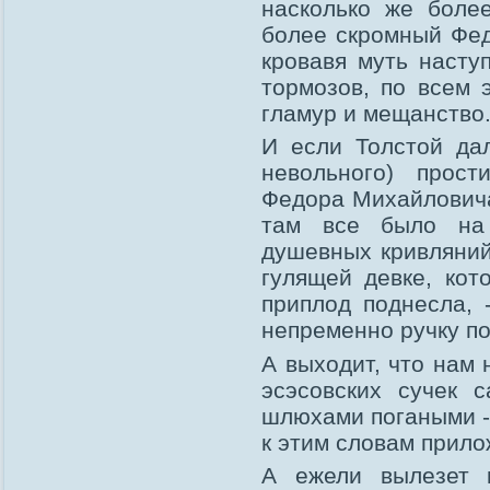
насколько же боле
более скромный Фед
кровавя муть насту
тормозов, по всем 
гламур и мещанство
И если Толстой дал
невольного) прост
Федора Михайловича
там все было на 
душевных кривляний
гулящей девке, кот
приплод поднесла, 
непременно ручку по
А выходит, что нам 
эсэсовских сучек 
шлюхами погаными - 
к этим словам прило
А ежели вылезет 