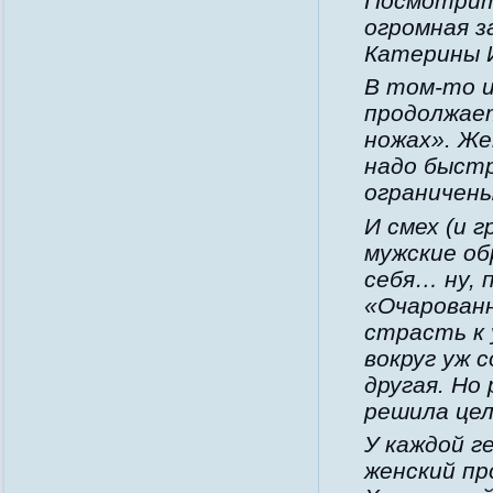
Посмотрит
огромная з
Катерины И
В том-то и
продолжает
ножах». Же
надо быстр
ограничены
И смех (и 
мужские об
себя… ну, 
«Очарованн
страсть к 
вокруг уж 
другая. Но
решила цел
У каждой г
женский пр