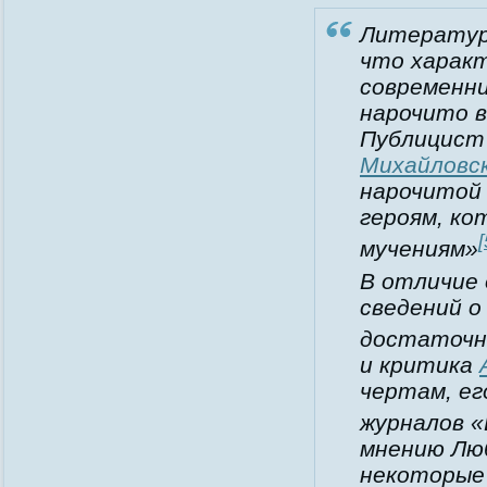
Литерату
что характ
современн
нарочито в
Публицист
Михайловс
нарочитой
героям, к
[
мучениям»
В отличие 
сведений 
достаточн
и критика
чертам, е
журналов «
мнению Люб
некоторые