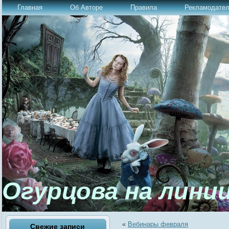
Главная
Об Авторе
Правила
Рекламодате
Огурцова на лини
«
Вебинары февраля
Свежие записи