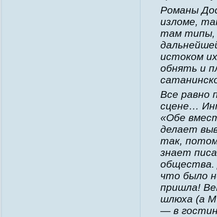
Романы Дос
изломе, та
там типы,
дальнейше
истоком их
обнять и п
сатанинско
Все равно
сцене… Ин
«Обе вмест
делает выв
так, потом
знает писа
общества. 
что было н
пришла! Ве
шлюха (а М
— в гостин