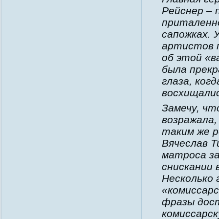
Рейснер – 
приталенно
сапожках. 
артистов 
об этой «в
была прекр
глаза, когд
восхищали
Замечу, чт
возражала,
таким же р
Вячеслав Т
матроса за
снискании 
Несколько 
«комиссарс
фразы дост
комиссарск