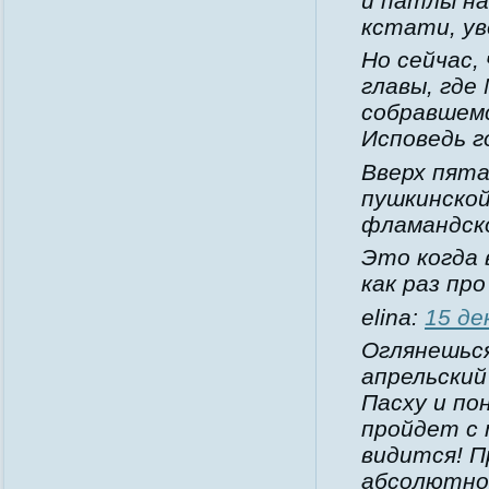
и патлы на
кстати, ув
Но сейчас,
главы, где
собравшем
Исповедь г
Вверх пята
пушкинской
фламандск
Это когда 
как раз про
elina:
15 де
Оглянешься
апрельский
Пасху и по
пройдет с 
видится! П
абсолютно