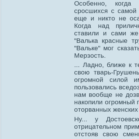
Особенно, когда 
сросшихся с самой 
еще и никто не ос
Когда над прили
ставили и сами же
"Валька красные тр
"Вальке" мог сказат
Мерзость.
... Ладно, ближе к 
свою тварь-Грушень
огромной силой и
пользовались вседоз
нам вообще не дозв
накопили огромный 
оторванных женских 
Ну... у Достоевс
отрицательном прим
отстояв свою смен