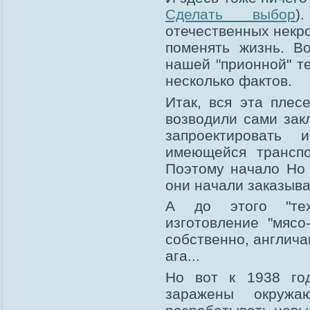
Сделать выбор
)
отечественных некр
поменять жизнь. В
нашей "прионной" т
несколько фактов.
Итак, вся эта плес
возводили сами зак
запроектировать
имеющейся транспо
Поэтому начало Но 
они начали заказыват
А до этого "техн
изготовление "мясо
собственно, англича
ага...
Но вот к 1938 год
заражены окружа