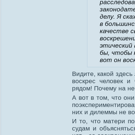
расследова
законодат
делу. Я ск
в большин
качестве с
воскрешени
этический 
бы, чтобы 
вот он вос
Видите, какой здесь
воскрес человек и
рядом! Почему на не
А вот в том, что он
поэкспериментироват
них и дилеммы не во
И то, что матери п
судам и объяснятьс