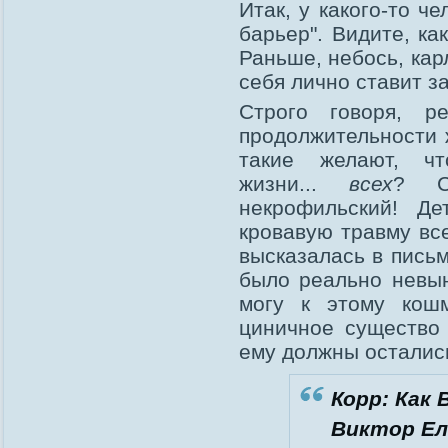
Итак, у какого-то ч
барьер". Видите, ка
Раньше, небось, кар
себя лично ставит з
Строго говоря, р
продолжительности 
такие желают, чт
жизни...
всех
? С
некрофильский! Де
кровавую травму вс
высказалась в пись
было реально невын
могу к этому кошм
циничное существо 
ему должны осталис
Корр: Как
Виктор Ел