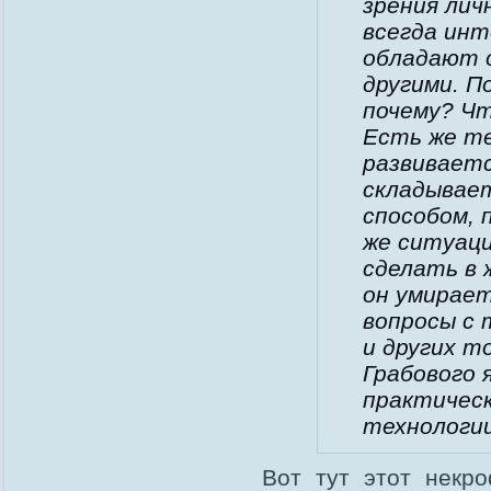
зрения лич
всегда инт
обладают о
другими. П
почему? Ч
Есть же те
развиваетс
складывает
способом, 
же ситуаци
сделать в 
он умирае
вопросы с 
и других т
Грабового 
практическ
технологи
Вот тут этот некр