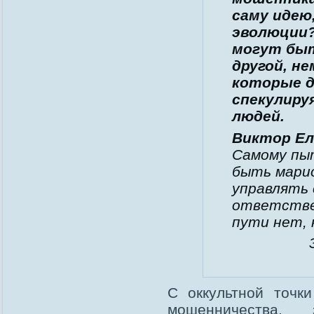
саму идею
эволюции?
могут быт
другой, н
которые д
спекулиру
людей.
Виктор Ел
Самому пыт
быть марио
управлять 
ответствен
пути нет, 
С оккультной точки
мошенничества, 