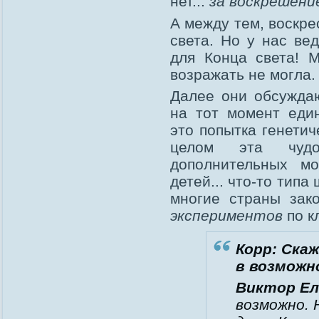
нет...
за воскрешени
А между тем, воскре
света. Но у нас ве
для Конца света! 
возражать не могла.
Далее они обсужда
на тот момент еди
это попытка генетич
целом эта чудо
дополнительных м
детей... что-то тип
многие страны зак
экспериментов
по к
Корр: Ска
в возможн
Виктор Ел
возможно. 