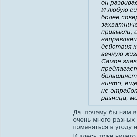
он развива
И любую с
более сов
захватниче
привыкли, 
направляеш
действия к
вечную жиз
Самое глав
предлагает
большинств
ничто, еще
не отработ
разница, м
Да, почему бы нам 
очень много разных
поменяться в угоду 
И здесь тоже ничего