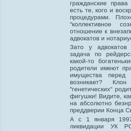
гражданские права 
есть те, кого и вос
процедурами. Плох
"коллективное с
отношение к внезап
адвокатов и нотариу
Зато у адвокатов 
задача по рейдерс
какой-то богатеньк
родители имеют пр
имущества перед 
возникает? Кло
"генетических" роди
фигушки! Видите, к
на абсолютно безнр
преддверии Конца С
А с 1 января 1997
ликвидации УК Р