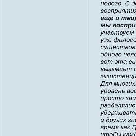
нового. С 
восприяти
еще и тво
мы воспри
участвуем 
уже филосо
существова
одного чел
вот эта си
вызывает 
экзистенци
Для многих
уровень во
просто заи
разделялис
удерживать
и других з
время как 
чтобы кажд