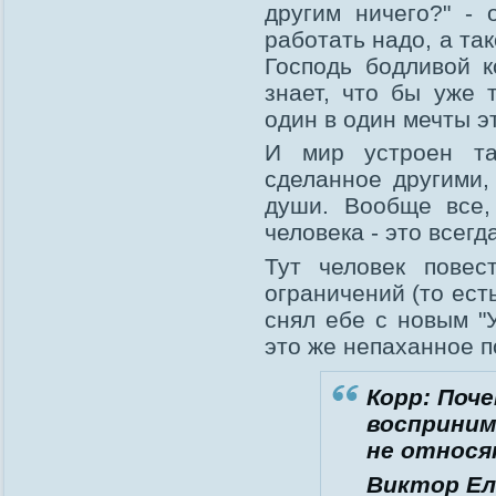
другим ничего?" -
работать надо, а та
Господь бодливой к
знает, что бы уже 
один в один мечты э
И мир устроен та
сделанное другими,
души. Вообще все,
человека - это всег
Тут человек повес
ограничений (то ест
снял ебе с новым "
это же непаханное п
Корр: Поч
восприним
не относя
Виктор Ел