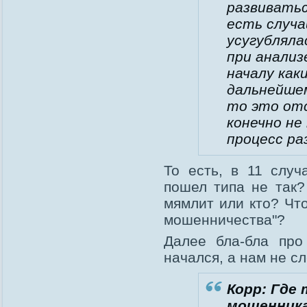
развиватьс
есть случа
усугубляла
при анализ
началу как
дальнейшем
то это отс
конечно не
процесс ра
То есть, в 11 случ
пошел типа не так
мямлит или кто? Чт
мошенничества"?
Далее бла-бла про
начался, а нам не сл
Корр: Где 
мошенника