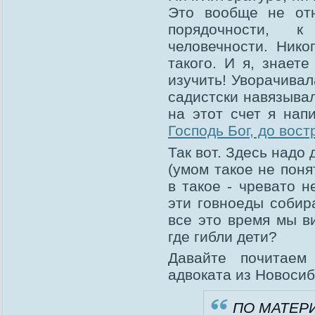
Это вообще не отн
порядочности, 
человечности. Нико
такого. И я, знает
изучить! Уворачивал
садистски навязывал
на этот счет я нап
Господь Бог, до вос
Так вот. Здесь надо
(умом такое не пон
в такое - чревато н
эти говноеды собир
все это время мы в
где гибли дети?
Давайте почитае
адвоката из Новосиб
ПО МАТЕР