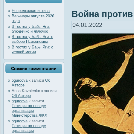
Непреложная истина
Война против 
Вебинары августа 2026
года
04.01.2022
В гостях у Бабы Яги:
блюдечко и яблочко
В гостях у Бабы Яги: о
выборе Психопомпа
В гостях у Бабы Яги: о
черной магии
Свежие комментарии
ogurcova
к записи
Об
Авторе
Anna Kovalenko
к записи
Об Авторе
ogurcova
к записи
Петиция по поводу
организации
Министерства ЖКХ
ogurcova
к записи
Петиция по поводу
организации