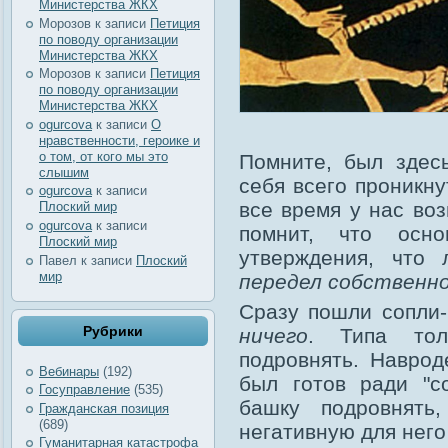
Министерства ЖКХ
Морозов
к записи
Петиция
по поводу организации
Министерства ЖКХ
Морозов
к записи
Петиция
по поводу организации
Министерства ЖКХ
ogurcova
к записи
О
нравственности, героике и
о том, от кого мы это
Помните, был здес
слышим
себя всего проникн
ogurcova
к записи
все время у нас воз
Плоский мир
ogurcova
к записи
помнит, что осн
Плоский мир
утверждения, что 
Павел
к записи
Плоский
мир
передел собственн
Сразу пошли сопли-
Рубрики
ничего
. Типа тол
подровнять. Наврод
Вебинары
(192)
был готов ради "с
Госуправление
(535)
башку подровнять
Гражданская позиция
(689)
негативную для него
Гуманитарная катастрофа