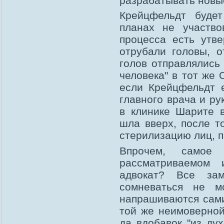
разрабатывать новые
Крейцфельдт буде
планах не участво
процесса есть утв
отрубали головы, о
голов отправлялись
человека" в тот же 
если Крейцфельдт 
главного врача и р
в клинике Шарите в
шла вверх, после т
стерилизацию лиц, 
Впрочем, самое
рассматриваемом 
адвокат? Все зам
сомневаться не мо
напрашиваются сами
той же неимоверной
да вдобавок "из ду