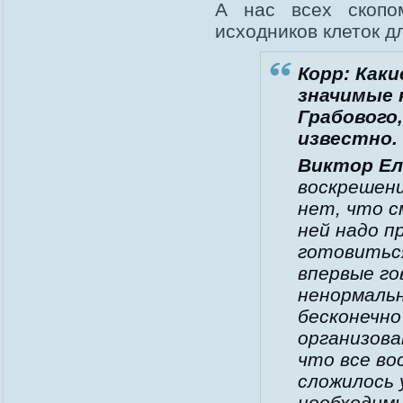
А нас всех скопо
исходников клеток д
Корр: Как
значимые 
Грабового
известно.
Виктор Ел
воскрешени
нет, что с
ней надо п
готовиться
впервые го
ненормальн
бесконечно
организова
что все во
сложилось 
необходимы