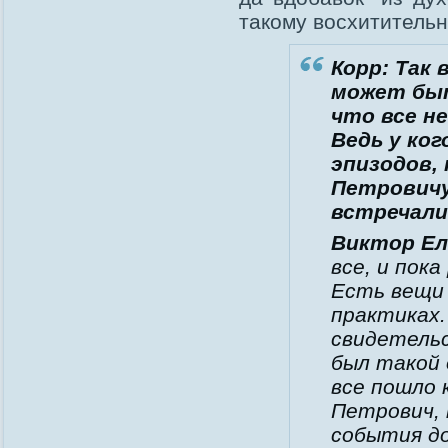
такому восхитительно
Корр: Так 
может быт
что все н
Ведь у ког
эпизодов,
Петровичу
встречали
Виктор Ел
все, и пок
Есть вещи
практиках.
свидетельс
был такой 
все пошло 
Петрович, 
события до