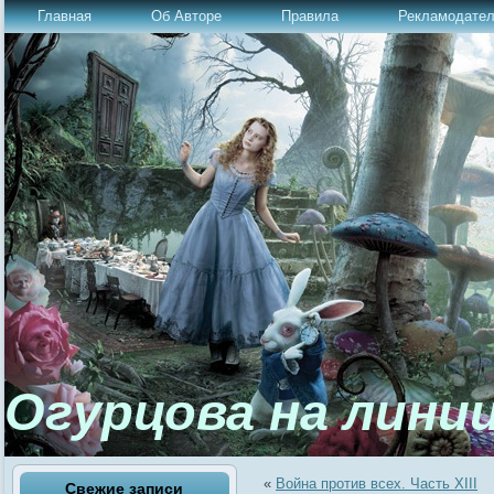
Главная
Об Авторе
Правила
Рекламодате
Огурцова на лини
«
Война против всех. Часть ХIII
Свежие записи