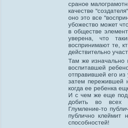
сраное малограмотн
качестве "создателя
оно это все "воспри
убожество может что
в обществе элемент
уверена, что так
воспринимают те, к
действительно участ
Там же изначально 
воспитавшей ребено
отправившей его из 
затем пережившей 
когда ее ребенка еще
И с чем же еще под
добить во всех о
Глумление-то публи
публично клеймит н
способностей!