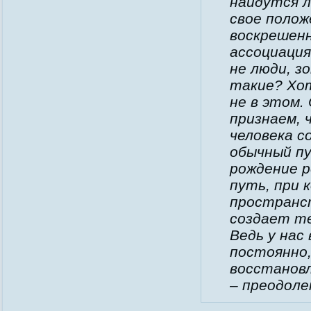
найдутся л
свое полож
воскрешенн
ассоциация
не люди, зо
такие? Хо
не в этом.
признаем, 
человека с
обычный пу
рождение р
путь, при 
пространст
создает те
Ведь у нас
постоянно,
восстановл
– преодоле