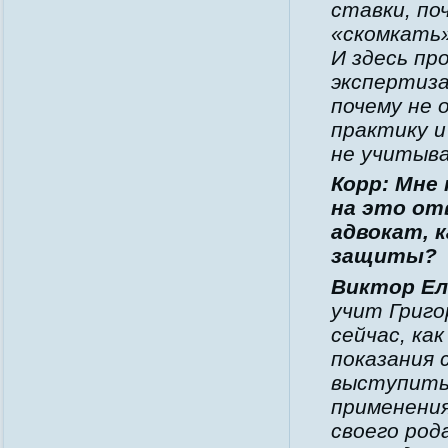
ставки, по
«скомкать»
И здесь пр
экспертиза
почему не
практику 
не учитыв
Корр: Мне
на это от
адвокат, 
защиты?
Виктор Ел
учит Григо
сейчас, ка
показания 
выступить 
применения
своего род