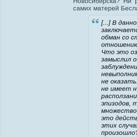
Новосибирска? Ни р
самих матерей Бесл
[...] В дан
заключаетс
обман со с
отношению 
Что это о
замыслил о
заблуждени
невыполним
не оказать
не имеет н
расползани
эпизодов, 
множество
это действ
этих случа
произошло?