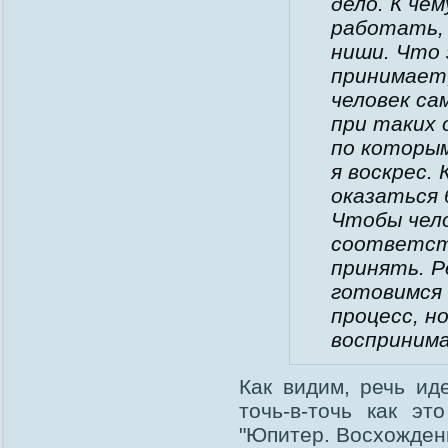
дело. К че
работать, 
ниши. Что 
принимает
человек са
при таких
по которым
я воскрес.
оказаться 
Чтобы чело
соответст
принять. Р
готовимся 
процесс, н
восприним
Как видим, речь ид
точь-в-точь как э
"Юпитер. Восхождени