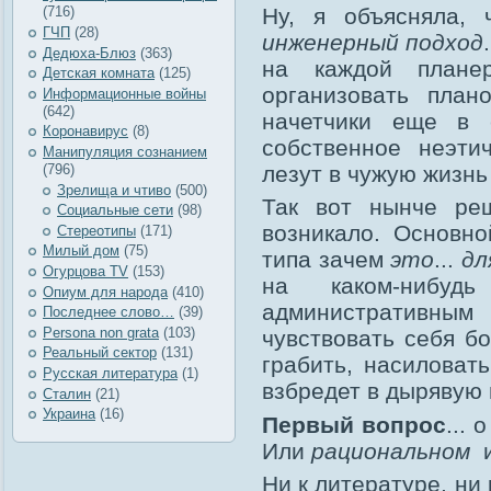
Ну, я объясняла, 
(716)
ГЧП
(28)
инженерный подход
Дедюха-Блюз
(363)
на каждой плане
Детская комната
(125)
организовать план
Информационные войны
(642)
начетчики еще в с
Коронавирус
(8)
собственное неэти
Манипуляция сознанием
лезут в чужую жизн
(796)
Зрелища и чтиво
(500)
Так вот нынче ре
Социальные сети
(98)
возникало. Основн
Стереотипы
(171)
Милый дом
(75)
типа зачем
это
...
дл
Огурцова TV
(153)
на каком-нибуд
Опиум для народа
(410)
административны
Последнее слово…
(39)
Рersona non grata
(103)
чувствовать себя бо
Реальный сектор
(131)
грабить, насиловать
Русская литература
(1)
взбредет в дырявую 
Сталин
(21)
Украина
(16)
Первый вопрос
... 
Или
рациональном
и
Ни к литературе, ни 