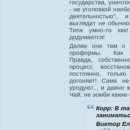
государства, уничт
- не уголовкой наиб
деятельностью", 
выглядит не обычной
Типа умно-то как
додумается!
Далее они там о 
проформы. Как
Правда, собствен
процесс восстано
постоянно, только
догоняет! Сама не
уродуют... и давно 
Чай, не зомби какие-
Корр: В т
заниматьс
Виктор Ел