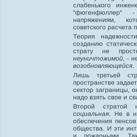
слабенького инжен
"фюгенфюллер" 
напряжениям, ко
советского расчета 
Теория надежност
созданию статичес
страту не прост
неуничтожимой
, - 
возобновляющейся
.
Лишь третьей стр
пространстве задает
сектор заграницы, 
надо взять свое и св
Второй стратой н
социальная
. Не в 
обеспечения пенсо
общества. И эти ин
и пожарными. Та