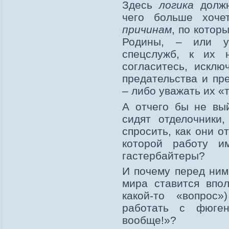
Здесь
логика
должн
чего больше хоче
причинам
, по котор
Родины, – или у
спецслужб, к их 
согласитесь, исклю
предательства и п
– либо уважать их «
А отчего бы не вый
сидят отделочники
спросить, как они о
которой работу и
гастербайтеры?
И почему перед ним
мира ставится впо
какой-то «вопрос
работать с фюге
вообще!»?