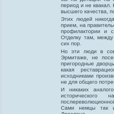
период и не квакал.
высшего качества, п
Этих людей никогд
прием, на правитель
профилактории и с
Отделку там, между
сих пор.
Но эти люди в со
Эрмитаже, не пос
пригородные дворцы
какая реставраци
исходниками произв
не для общего потре
И никаких аналог
исторического 
послереволюционной
Сами немцы так и
Дрездена.