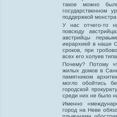
такое можно был
государственном у
поддержкой монстра
У нас отчего-то 
повсюду австрийца
австрийцы
первым
иерархией в наши 
сроков, при гробо
всех его холуев тип
Почему? Потому ч
жилых домов в Санк
памятником архите
могло обойтись бе
городской прокурат
среди них не было н
Именно «междунаро
город на Неве обяз
плывунами, обостри