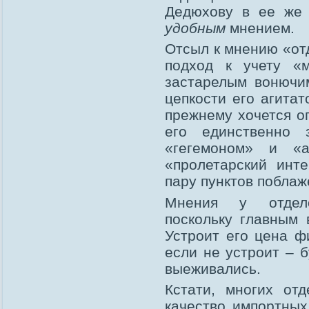
Дедюхову в ее же 
удобным
мнением.
Отсыл к мнению «от
подход к учету «
застарелым вонючи
цепкости его агитат
прежнему хочется о
его единственно 
«гегемоном» и «а
«пролетарский инт
пару пунктов поблаж
Мнения у отдело
поскольку главным 
Устроит его цена 
если не устроит – 
выеживались.
Кстати, многих от
качество импортных