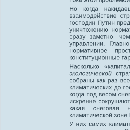
Но когда накида
взаимодействие стр
господин Путин пре
уничтожению нормат
сразу заметно, че
управлении. Главн
нормативное про
конституционные гар
Насколько «капита
экологической
страт
собраны как раз вс
климатических до ге
когда под весом сне
искренне сокрушают
какая снеговая н
климатической зоне 
У них самих климат