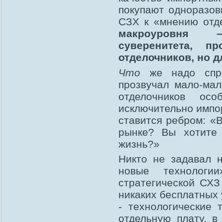
покупают одноразов
СЗХ к «мнению отд
макроуровня –
суверенитета, п
отделочников, но д
Что
же надо спро
прозвучал мало-мал
отделочников ос
исключительно импо
ставится ребром: «
рынке? Вы хотите 
жизнь?»
Никто не задавал н
новые технологи
стратегической СХЗ
никаких бесплатных 
- технологические 
отдельную плату, в