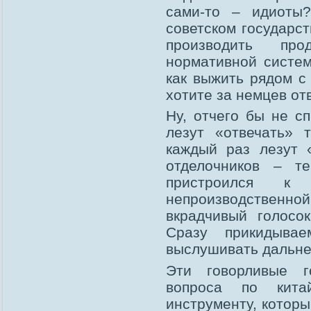
сами-то – идиоты
советском государс
производить пр
нормативной систе
как выжить рядом 
хотите за немцев от
Ну, отчего бы не с
лезут «отвечать» 
каждый раз лезут 
отделочников – т
пристроился к
непроизводственно
вкрадчивый голосо
Сразу прикидыва
выслушивать дальн
Эти говорливые г
вопроса по китай
инструменту, котор