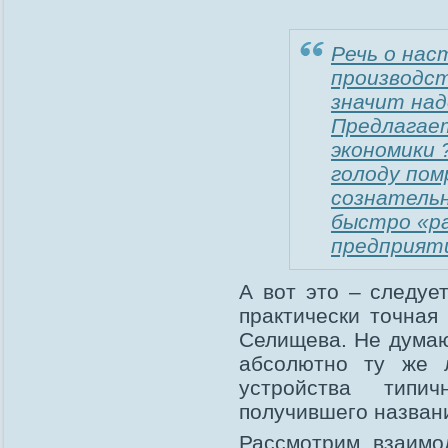
Речь о нас
производс
значит над
Предлагае
экономики 
голоду пом
сознательн
быстро «р
предприят
А вот это – следуе
практически точная
Селищева. Не думаю
абсолютно ту же 
устройства типич
получившего назван
Рассмотрим взаимо