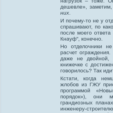
нагрузок – тоже. О
дешевле», заметим,
них
.
И почему-то не у от
спрашивают, по как
после моего ответа 
Кнауф", конечно.
Но отделочники не
расчет ограждения. 
даже не двойной, 
книжечке с достиже
говорилось? Так иди
Кстати, когда не
жлобов из ГЖУ при
программой «Нов
порядок»), они 
грандиозных плана
инженеру-строителю