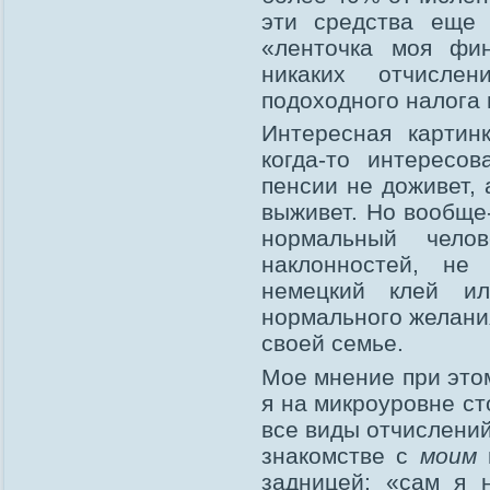
эти средства еще
«ленточка моя фи
никаких отчисл
подоходного налога 
Интересная картин
когда-то интересо
пенсии не доживет, 
выживет. Но вообще
нормальный чело
наклонностей, не
немецкий клей ил
нормального желани
своей семье.
Мое мнение при это
я на микроуровне с
все виды отчислений
знакомстве с
моим
м
задницей: «сам я 