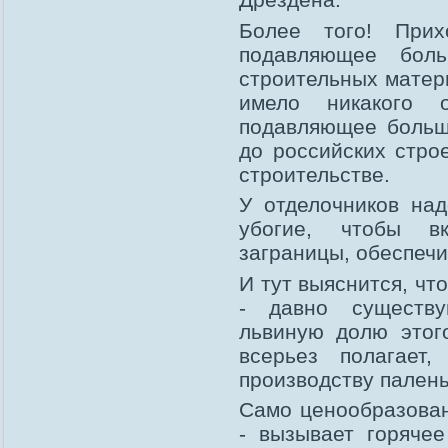
Более того! Прих
подавляющее боль
строительных матери
имело никакого 
подавляющее больши
до российских стро
строительстве.
У отделочников над
убогие, чтобы в
заграницы, обеспеч
И тут выяснится, что
- давно существу
львиную долю этог
всерьез полагает
производству пален
Само ценообразова
- вызывает горяче