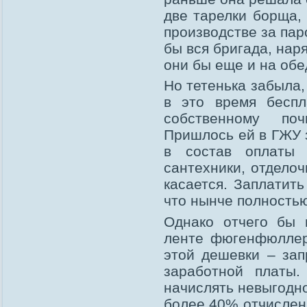
две тарелки борща,
производстве за па
бы вся бригада, нар
они бы еще и на обе
Но тетенька забыла,
в это время бесп
собственному поч
Пришлось ей в ГЖУ з
в состав оплаты
сантехники, отделоч
касается. Заплатит
что нынче полностью
Однако отчего бы 
ленте фюгенфюллер?
этой дешевки – зап
заработной платы.
начислять невыгодно
более 40% отчислен