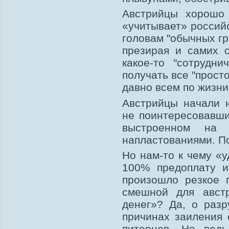
Австрийцы хорошо 
«учитывает» российс
головам "обычных гр
презирая и самих 
какое-то "сотрудн
получать все "просто
давно всем по жизни
Австрийцы начали 
не поинтересовавши
выстроенном на
напластованиями. По
Но нам-то к чему «
100% предоплату и
произошло резкое 
смешной для австр
денег»? Да, о раз
причинах заиления 
питерцев. Но вед