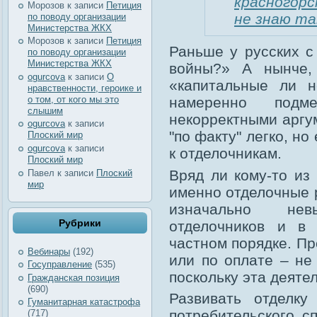
красногорс
Морозов
к записи
Петиция
не знаю та
по поводу организации
Министерства ЖКХ
Морозов
к записи
Петиция
Раньше у русских с
по поводу организации
Министерства ЖКХ
войны?» А нынче,
ogurcova
к записи
О
«капитальные ли 
нравственности, героике и
о том, от кого мы это
намеренно подм
слышим
некорректными аргу
ogurcova
к записи
"по факту" легко, но
Плоский мир
ogurcova
к записи
к отделочникам.
Плоский мир
Вряд ли кому-то из
Павел
к записи
Плоский
мир
именно отделочные 
изначально нев
Рубрики
отделочников и в
частном порядке. Пр
Вебинары
(192)
или по оплате – не
Госуправление
(535)
поскольку эта деяте
Гражданская позиция
(690)
Развивать отделку
Гуманитарная катастрофа
потребительского с
(717)