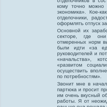
отделочников в сос
кому точно можно 
экономика». Кое-ка
отделочники, радо
оформлять отпуск за
Основной их зараб
секторе, где он
отмеренных норм в
были идти «за ед
руководителей и по
«начальства», ко
«развитом социал
осуществить вполн
по потребностям».
Звонит мне в начал
партюка и просит пр
им очень вкусный об
работы. Я от неожи
раньше она решала 