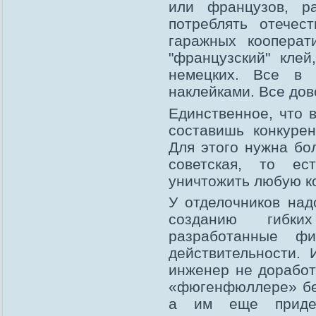
или французов, р
потреблять отечес
гаражных кооперат
"французский" кле
немецких. Все в 
наклейками. Все дов
Единственное, что 
составишь конкурен
Для этого нужна бол
советская, то ес
уничтожить любую к
У отделочников над
созданию гибки
разработанные фи
действительности. 
инженер не доработ
«фюгенфюллере» бес
а им еще придет