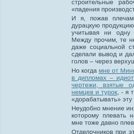
строительные раб
«падения производс
И я, пожав плечам
дурацкую продукцию 
учитывая ни одну 
Между прочим, те н
даже социальной с
сделали вывод и да
голов – через верху
Но когда
мне от Мин
в дипломах – идиот
чертежи, взятые о
немцев и турок
, - я
«дорабатывать» эту
Неудобно мнение ин
которому плевать н
мне тоже давно плев
Отделочников при э