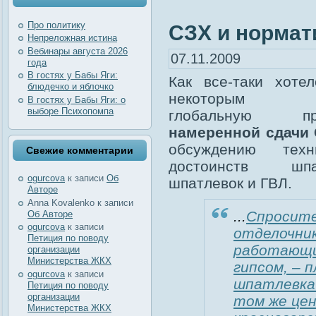
Про политику
СЗХ и нормат
Непреложная истина
Вебинары августа 2026
07.11.2009
года
В гостях у Бабы Яги:
Как все-таки хоте
блюдечко и яблочко
некоторым с
В гостях у Бабы Яги: о
выборе Психопомпа
глобальную пр
намеренной сдачи
обсуждению техни
Свежие комментарии
достоинств шпак
ogurcova
к записи
Об
шпатлевок и ГВЛ.
Авторе
Anna Kovalenko
к записи
...
Спросите
Об Авторе
ogurcova
к записи
отделочник
Петиция по поводу
работающи
организации
Министерства ЖКХ
гипсом, – 
ogurcova
к записи
шпатлевка
Петиция по поводу
организации
том же цен
Министерства ЖКХ