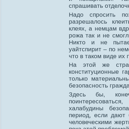
спрашивать отделоч
Надо спросить п
разрешалось клеи
клеях, а немцам вдр
рожа так и не смог
Никто и не пытае
уайтспирит – по не
что в таком виде их 
На этой же стра
конституционные г
только материальны
безопасность гражда
Здесь бы, коне
поинтересоваться,
халабудины безоп
период, если дают
человеческими жерт
пока этой проблемой