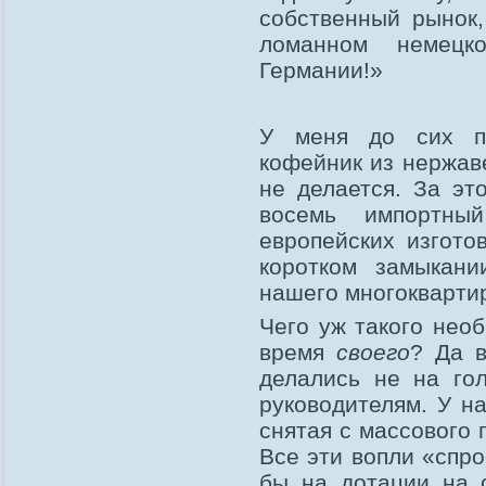
собственный рынок,
ломанном немецк
Германии!»
У меня до сих по
кофейник из нержаве
не делается. За эт
восемь импортны
европейских изгото
коротком замыкани
нашего многокварти
Чего уж такого нео
время
своего
? Да в
делались не на го
руководителям. У н
снятая с массового 
Все эти вопли «спро
бы на дотации на 