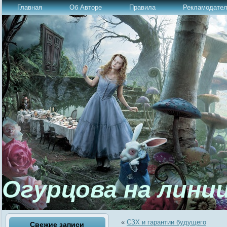
Главная
Об Авторе
Правила
Рекламодате
Огурцова на лини
«
СЗХ и гарантии будущего
Свежие записи