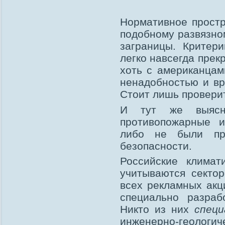
Нормативное простр
подобному развязно
заграницы. Критер
легко навсегда пре
хоть с американцам
ненадобностью и вр
Стоит лишь проверит
И тут же выясн
противопожарные и
либо не были про
безопасности.
Российские клима
учитываются сектор
всех рекламных акц
специально разраб
Никто из них
специ
инженерно-геологич