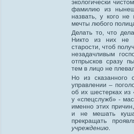
экологически чистом
фамилию из нынеш
назвать, у кого не
мечты любого полиц
Делать то, что дел
Никто из них не
старости, чтоб получ
незадачливым госп
отпрысков сразу п
тем в лицо не плевал
Но из сказанного 
управлении – погол
об их шестерках из 
у «спецслужб» - ма
именно этих причин
и не мешать куша
прекращать прояв
учреждению
.