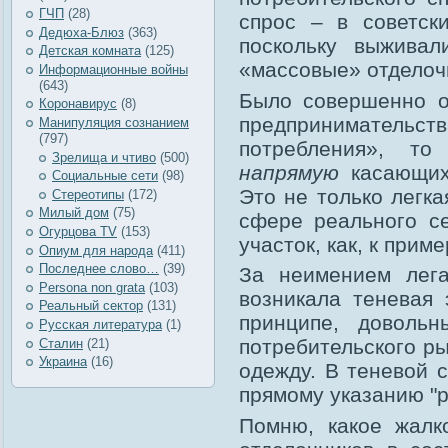
ГЧП
(28)
спрос – в советск
Дедюха-Блюз
(363)
поскольку выжива
Детская комната
(125)
«массовые» отделоч
Информационные войны
(643)
Было совершенно о
Коронавирус
(8)
предпринимательст
Манипуляция сознанием
(797)
потребления», то
Зрелища и чтиво
(500)
напрямую
касающихс
Социальные сети
(98)
Это не только легк
Стереотипы
(172)
Милый дом
(75)
сфере реального се
Огурцова TV
(153)
участок, как, к прим
Опиум для народа
(411)
Последнее слово…
(39)
За неимением лега
Рersona non grata
(103)
возникала теневая 
Реальный сектор
(131)
принципе, довольн
Русская литература
(1)
потребительского рын
Сталин
(21)
Украина
(16)
одежду. В теневой 
прямому указанию "
Помню, какое жалк