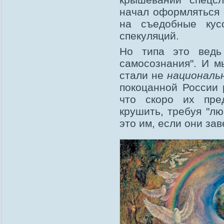
начал оформляться
на съедобные кус
спекуляций.
Но типа это ведь
самосознания". И м
стали не
националь
покоцанной России р
что скоро их пре
крушить, требуя "лю
это им, если они за