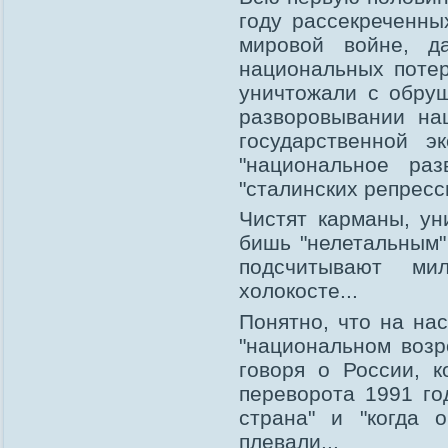
году рассекреченны
мировой войне, д
национальных потер
уничтожали с обру
разворовывании на
государственной э
"национальное раз
"сталинских репресс
Чистят карманы, ун
бишь "нелетальным" 
подсчитывают м
холокосте...
Понятно, что на нас
"национальном возр
говоря о России, к
переворота 1991 го
страна" и "когда 
плевали...