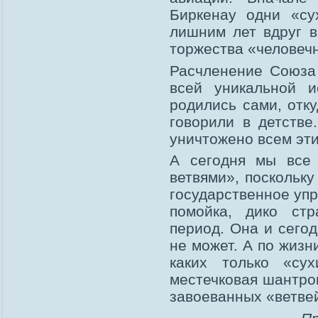
Биркенау одни «су
лишним лет вдруг в
торжества «человеч
Расчленение Союза 
всей уникальной и
родились сами, отку
говорили в детстве
уничтожено всем эт
А сегодня мы все
ветвями», поскольку
государственное уп
помойка, дико ст
период. Она и сего
не может. А по жизн
каких только «су
местечковая шантроп
завоеванных «ветвей