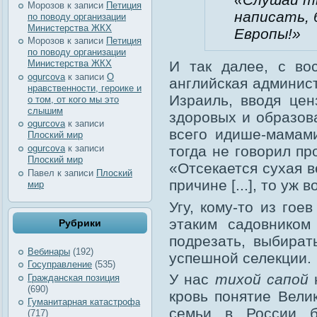
Морозов
к записи
Петиция
написать, 
по поводу организации
Министерства ЖКХ
Европы!»
Морозов
к записи
Петиция
по поводу организации
И так далее, с во
Министерства ЖКХ
ogurcova
к записи
О
английская админис
нравственности, героике и
Израиль, вводя цен
о том, от кого мы это
слышим
здоровых и образов
ogurcova
к записи
всего идише-мамами
Плоский мир
ogurcova
к записи
тогда не говорил пр
Плоский мир
«Отсекается сухая в
Павел
к записи
Плоский
причине [...], то уж 
мир
Угу, кому-то из гое
этаким садовником
Рубрики
подрезать, выбира
Вебинары
(192)
успешной селекции.
Госуправление
(535)
У нас
тихой сапой
н
Гражданская позиция
(690)
кровь понятие Вели
Гуманитарная катастрофа
семьи в России б
(717)