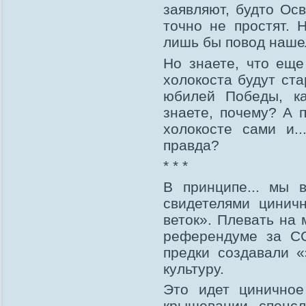
заявляют, будто Ос
точно не простят. 
лишь бы повод наше
Но знаете, что еще
холокоста будут ст
юбилей Победы, к
знаете, почему? А 
холокосте сами и.
правда?
* * *
В принципе... мы 
свидетелями циничн
веток». Плевать на
референдуме за СС
предки создавали «
культуру.
Это идет циничное
крышевании спецсл