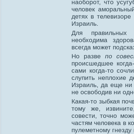
наоборот, что усуг
человек аморальный
детях в телевизоре
Израиль.
Для правильных
необходима здоров
всегда может подска
Но разве
по сове
происшедшее когда-
сами когда-то сочл
слупить неплохие д
Израиль, да еще ни
не освободив ни одн
Какая-то зыбкая поч
тому же, извините
совести, точно мож
частям человека в ко
пулеметному гнезду 