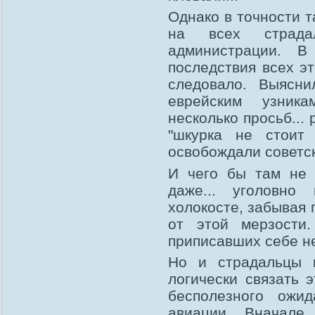
Однако в точности т
на всех страдал
администрации. В
последствия всех эт
следовало. Выясни
еврейским узник
несколько просьб... 
"шкурка не стоит
освобождали советск
И чего бы там не 
даже... уголовн
холокосте, забывая 
от этой мерзости
приписавших себе не
Но и страдальцы п
логически связать 
бесполезного ожи
авиации. Вначале