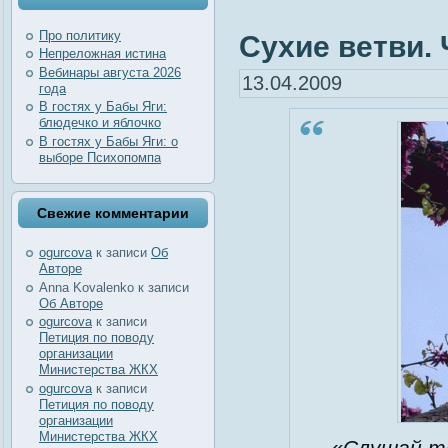
Про политику
Сухие ветви. 
Непреложная истина
Вебинары августа 2026
13.04.2009
года
В гостях у Бабы Яги:
блюдечко и яблочко
В гостях у Бабы Яги: о
выборе Психопомпа
Свежие комментарии
ogurcova
к записи
Об
Авторе
Anna Kovalenko
к записи
Об Авторе
ogurcova
к записи
Петиция по поводу
организации
Министерства ЖКХ
ogurcova
к записи
Петиция по поводу
организации
Министерства ЖКХ
«Слушай ты,