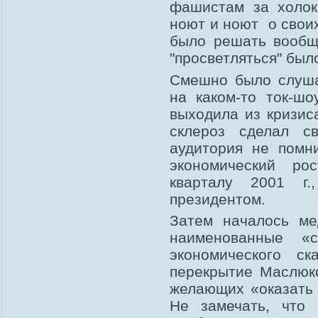
фашистам за холок
ноют и ноют о свои
было решать вообще
"просветляться" был
Смешно было слуша
на каком-то ток-ш
выходила из кризис
склероз сделал с
аудитория не помни
экономический ро
кварталу 2001 г
президентом.
Затем началось ме
наименованные «с
экономического с
перекрытие Маслюко
желающих «оказать 
Не замечать, что