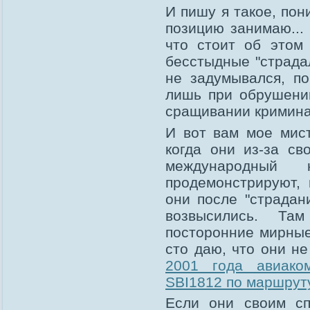
И пишу я такое, по
позицию занимаю...
что стоит об этом 
бесстыдные "страдал
не задумывался, п
лишь при обрушени
сращивании кримина
И вот вам мое мист
когда они из-за с
международный 
продемонстрируют, 
они после "страдан
возвысились. Та
посторонние мирные 
сто даю, что они н
2001 года авиако
SBI1812 по маршрут
Если они своим сп