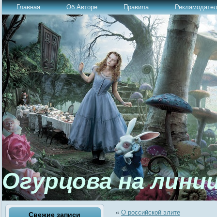
Главная
Об Авторе
Правила
Рекламодате
Огурцова на лини
«
О российской элите
Свежие записи