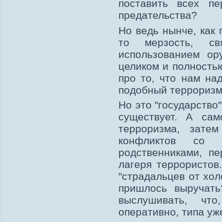
поставить всех п
предательства?
Но ведь нынче, как 
то мерзость, св
использованием ор
целиком и полность
про то, что нам на
подобный терроризм
Но это "государство"
существует. А сам
терроризма, зате
конфликтов со 
родственниками, п
лагеря террористов
"страдальцев от хо
пришлось выручать
выслушивать, чт
оперативно, типа уж