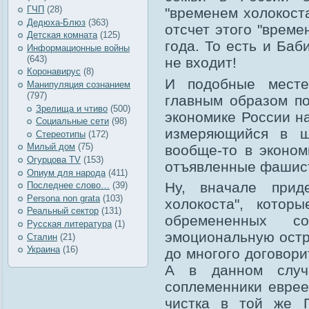
ГЧП
(28)
"временем холокоста
Дедюха-Блюз
(363)
отсчет этого "време
Детская комната
(125)
года. То есть и Баб
Информационные войны
(643)
не входит!
Коронавирус
(8)
И подобные месте
Манипуляция сознанием
(797)
главным образом по
Зрелища и чтиво
(500)
экономике России н
Социальные сети
(98)
измеряющийся в ш
Стереотипы
(172)
Милый дом
(75)
вообще-то в эконо
Огурцова TV
(153)
отъявленные фашис
Опиум для народа
(411)
Ну, вначале прид
Последнее слово…
(39)
Рersona non grata
(103)
холокоста", котор
Реальный сектор
(131)
обремененных с
Русская литература
(1)
эмоциональную остр
Сталин
(21)
Украина
(16)
до многого договори
А в данном случ
соплеменники еврее
чистка в той же Г