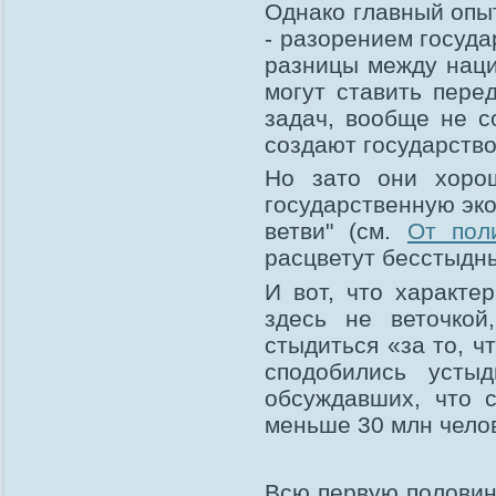
Однако главный опы
- разорением госуд
разницы между наци
могут ставить пере
задач, вообще не с
создают государство
Но зато они хорош
государственную эко
ветви" (см.
От пол
расцветут бесстыдны
И вот, что характе
здесь не веточкой
стыдиться «за то, ч
сподобились усты
обсуждавших, что 
меньше 30 млн челов
Всю первую половин