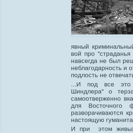
явный криминальный
вой про "страданья 
навсегда не был ре
неблагодарность и 
подлость не отвечат
...И под все эт
Шиндлера" о терза
самоотверженно вк
для Восточного 
разворачиваются кр
настоящую гуманита
И при этом живых