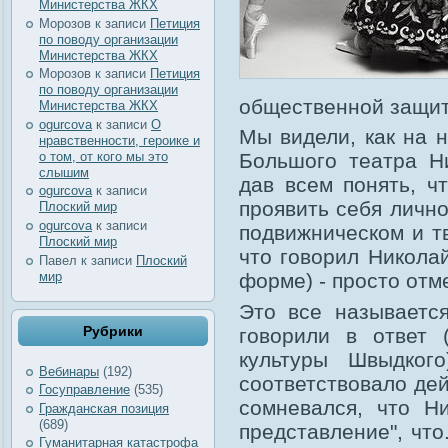
Министерства ЖКХ
Морозов
к записи
Петиция
по поводу организации
Министерства ЖКХ
Морозов
к записи
Петиция
по поводу организации
общественной защи
Министерства ЖКХ
ogurcova
к записи
О
Мы видели, как на 
нравственности, героике и
о том, от кого мы это
Большого театра Н
слышим
дав всем понять, ч
ogurcova
к записи
проявить себя лично
Плоский мир
ogurcova
к записи
подвижническом и т
Плоский мир
что говорил Никола
Павел
к записи
Плоский
мир
форме) - просто отме
Это все называется
Рубрики
говорили в ответ 
культуры Швыдког
Вебинары
(192)
соответствовало дей
Госуправление
(535)
сомневался, что Н
Гражданская позиция
(689)
представление", что
Гуманитарная катастрофа