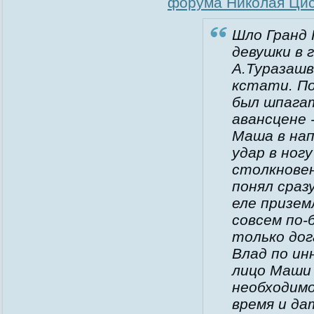
форума Николая Ци
Шло Гранд 
девушки в 
А.Туразашв
кстати. П
был шпагат
авансцене 
Маша в нап
удар в ног
столкновен
понял сраз
еле призем
совсем по-
только дог
Влад по ин
лицо Маши 
необходимо
время и да