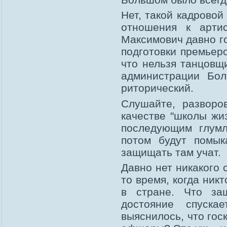
Нет, такой кадровой
отношения к арти
Максимович давно г
подготовки премьер
что нельзя танцовщ
администрации Бол
риторический.
Слушайте, разворо
качестве "школы жи
последующим глумл
потом будут помы
защищать там учат.
Давно нет никакого 
то время, когда ник
в стране. Что за
достояние спуска
выяснилось, что го