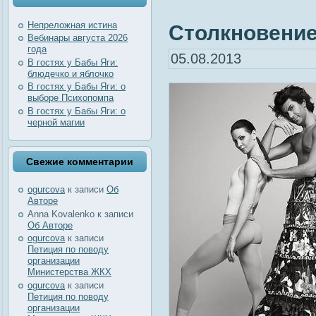
Непреложная истина
Столкновение.
Вебинары августа 2026
года
05.08.2013
В гостях у Бабы Яги:
блюдечко и яблочко
В гостях у Бабы Яги: о
выборе Психопомпа
В гостях у Бабы Яги: о
черной магии
Свежие комментарии
ogurcova
к записи
Об
Авторе
Anna Kovalenko
к записи
Об Авторе
ogurcova
к записи
Петиция по поводу
организации
Министерства ЖКХ
ogurcova
к записи
Петиция по поводу
организации