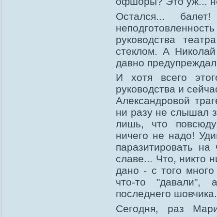
офшоры? Это уж... н
Остался... бале
неподготовленност
руководства театр
стеклом. А Николай
давно предупреждал 
И хотя всего это
руководства и сейча
Александровой траг
ни разу не слышал з
лишь, что повсюд
ничего не надо! Уди
паразитировать на 
славе... Что, никто
дано - с того много
что-то "давали",
последнего шовчика..
Сегодня, раз Мар