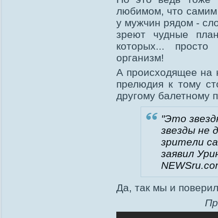
любимом, что самим 
у мужчин рядом - сл
зреют чудные пла
которых... прост
организм!
А происходящее на 
прелюдия к тому ст
другому балетному п
"Этo звeзд
звeзды нe 
зpитeли ca
зaявил Ури
NEWSru.co
Да, так мы и поверил
Пр