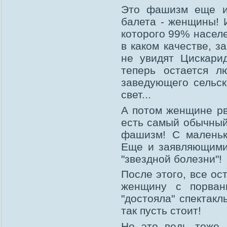
Это фашизм еще и 
балета - женщины! 
которого 99% насел
в каком качестве, 
не увидят Цискари
теперь остается л
заведующего сельск
свет...
А потом женщине рву
есть самый обычный
фашизм! С маленьк
Еще и заявляющими,
"звездной болезни"!
После этого, все ос
женщину с порван
"достояла" спектакл
так пусть стоит!
Но это ведь тоже 