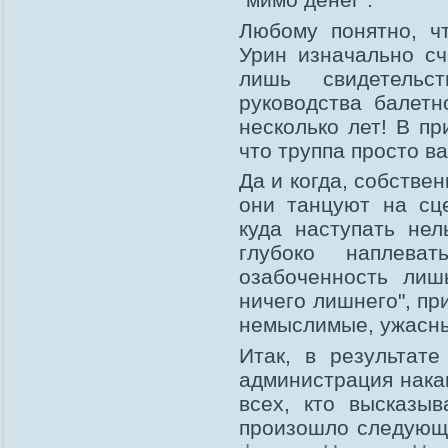
Любому понятно, ч
Урин изначально сч
лишь свидетельст
руководства балет
несколько лет! В пр
что труппа просто в
Да и когда, собстве
они танцуют на сц
куда наступать нел
глубоко наплева
озабоченность лиш
ничего лишнего", пр
немыслимые, ужасны
Итак, в результат
администрация нака
всех, кто высказы
произошло следующ