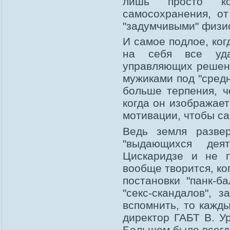
лишь просто ко
самосохранения, от
"задумчивыми" физи
И самое подлое, ко
на себя все уда
управляющих решени
мужиками под "средн
больше терпения, ч
когда он изображает
мотивации, чтобы са
Ведь земля развер
"выдающихся дея
Цискаридзе и не п
вообще творится, ко
постановки "панк-б
"секс-скандалов", 
вспомнить, то кажды
директор ГАБТ В. Ур
Большом было всегд