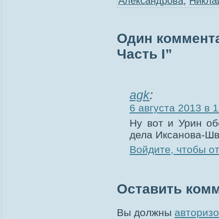
Александрова
,
Никла
Один коммента
Часть I”
agk
:
6 августа 2013 в 
Ну вот и Урин об
дела Иксанова-Шв
Войдите, чтобы о
Оставить ком
Вы должны
авторизо