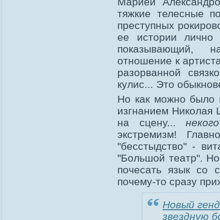
Марией Александро
тяжкие телесные п
преступных рокирово
ее истории лично 
показывающий, н
отношение к артиста
разорванной связк
кулис... Это обыкно
Но как можно было 
изгнанием Николая 
на сцену...
некого
экстремизм! Глав
"бесстыдство" - ви
"Большой театр". Н
почесать язык со с
почему-то сразу при
Hoвый гeн
звeзднyю б