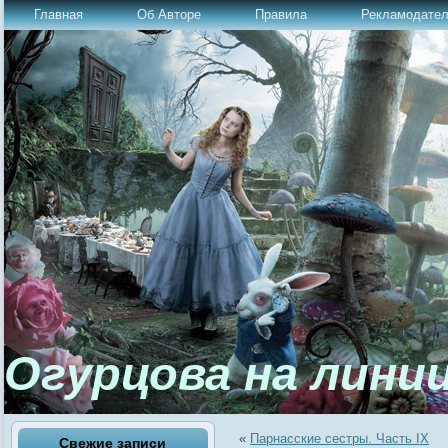
Главная
Об Авторе
Правила
Рекламодате
Огурцова на лини
«
Парнасские сестры. Часть IX
Свежие записи