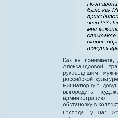
Поставили 
было как М
приходилос
чего??? Ра
мне кажетс
спектакле 
скорее обр
тянуть вре
Как вы понимаете,
Александровой тра
руководящим мужч
российской культур
миниатюрную девуш
выгородить худож
администрацию 
обстановку в коллек
Господа, у нас ж