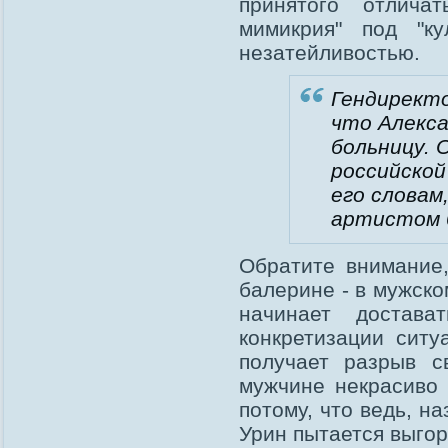
принятого отлича
мимикрия" под "ку
незатейливостью.
Гендирект
что Алекса
больницу. 
российской
его словам
артистом 
Обратите внимание,
балерине - в мужско
начинает достав
конкретизации ситу
получает разрыв с
мужчине некрасиво 
потому, что ведь, н
Урин пытается выго