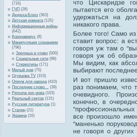
что Цискаридзе го
(716)
пытается его оболга
ГЧП
(28)
Дедюха-Блюз
(363)
удержаться на дол
Детская комната
(125)
никакого права.
Информационные войны
(642)
Более того! Само и
Коронавирус
(8)
ставит вопрос: а ес
Манипуляция сознанием
говоря уж там о "вы
(796)
Зрелища и чтиво
(500)
говоря уж об образ
Социальные сети
(98)
Мы видим, как абсо
Стереотипы
(171)
выбирают последнее
Милый дом
(75)
Огурцова TV
(153)
И вот пришло извес
Опиум для народа
(410)
раз понимаем, что т
Последнее слово…
(39)
Рersona non grata
(103)
очевидного. Прои
Реальный сектор
(131)
конечно, в очередн
Русская литература
(1)
"профессиональных 
Сталин
(21)
все произошло име
Украина
(16)
"маненько поруково
не говоря о других