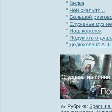
Вилка
Чей скальп?…
Большой разгов
Служенье муз не
Наш королек
Подумать о душ
Дедюхова И.А. П
Рубрика:
Зрелища 