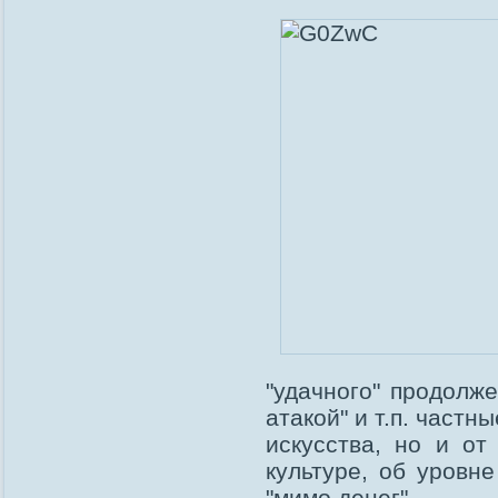
"удачного" продолж
атакой" и т.п. частн
искусства, но и от
культуре, об уровн
"мимо денег".