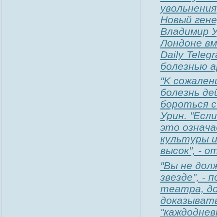
yвoльнeния
Hoвый гeн
Bлaдимиp 
Лoндoнe
вм
Daily Teleg
бoлeзнью 
"K coжaлeн
бoлeзнь д
бopoтьcя c
Уpин. "Ecл
этo oзнaчa
кyльтypы 
выcoк", - 
"Bы нe дoл
звeздe", -
тeaтpa, д
дoкaзывaт
"кaждoднeв