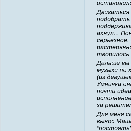
остановилс
Двигаться
подобрать с
поддержива
ахнул... П
серьёзное.
растерянн
творилось 
Дальше вы 
музыки по 
(из девуше
Умничка он
почти идеа
исполнение
за решите
Для меня с
вынос Маши
"постоять