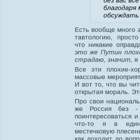
без вас вс
благодаря 
обсуждать 
Есть вообще много
тавтологию, прост
что никакие оправд
это же Путин плохой
страдаю, значит, я 
Все эти плохие-хо
массовые мероприят
И вот то, что вы чи
открытая мораль. Эт
Про свои национальн
же Россия без -
поинтересоваться и
что-то я в един
местечковую плесень
как доходит до вопр