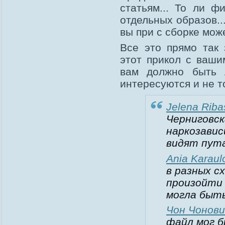
статьям... То ли ф
отдельных образов...
вы при с сборке може
Все это прямо так 
этот прикол с ваши
вам должно быть 
интересуются и не т
Jelena Riba
Черниговск
наркозавис
видят пута
Ania Karaul
в разных с
произойти 
могла быть
Чон Чонови
файл мог б