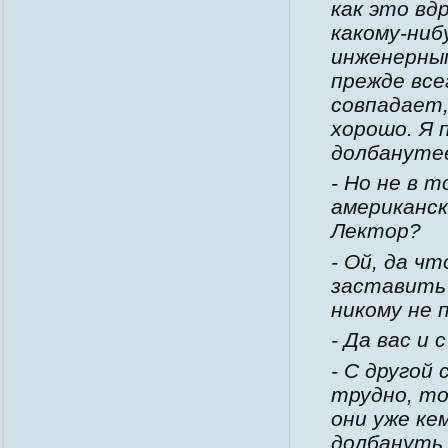
как это вд
какому-ниб
инженерны
прежде все
совпадает,
хорошо. Я 
долбанутее
- Но не в 
американск
Лектор?
- Ой, да ч
заставить 
никому не 
- Да вас и
- С другой
трудно, то
они уже ке
долбануть 