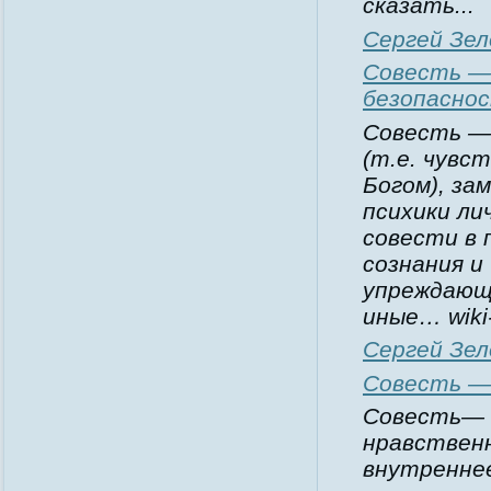
сказать...
Сергей Зел
Совесть —
безопасно
Совесть — 
(т.е. чувс
Богом), за
психики ли
совести в 
сознания и
упреждающ
иные… wiki
Сергей Зел
Совесть —
Совесть— 1
нравственн
внутреннее