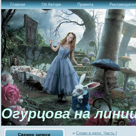
Главная
Об Авторе
Правила
Рекламодате
Огурцова на лини
«
Слово и дело. Часть I
Свежие записи