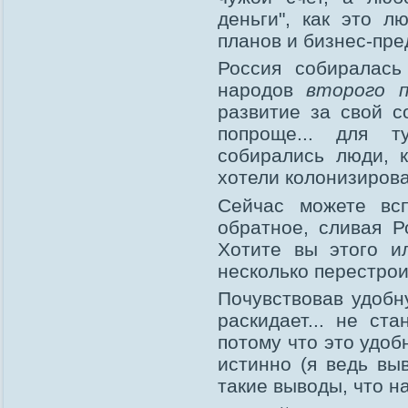
деньги", как это л
планов и бизнес-пр
Россия собиралась
народов
второго п
развитие за свой с
попроще... для т
собирались люди, 
хотели колонизироват
Сейчас можете всп
обратное, сливая Р
Хотите вы этого и
несколько перестрои
Почувствовав удоб
раскидает... не ст
потому что это удоб
истинно (я ведь вы
такие выводы, что н