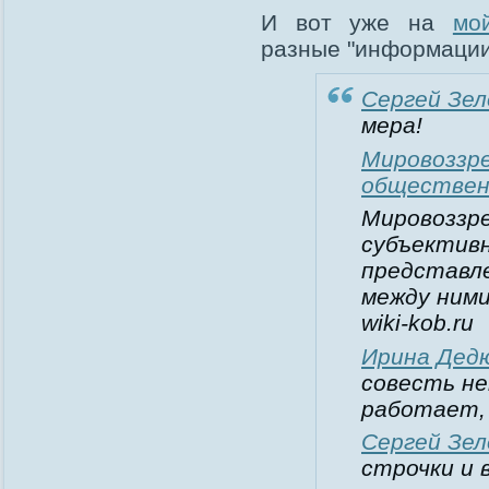
И вот уже на
мо
разные "информации
Сергей Зел
мера!
Мировоззре
обществен
Мировоззре
субъектив
представле
между ними
wiki-kob.ru
Ирина Дед
совесть не
работает,
Сергей Зел
строчки и 