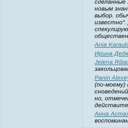
сделанные 
новым зна
выбор. обы
известно". 
спекулиру
обществен
Ania Karaul
Ирина Дед
Jelena Riba
закольцов
Panin Alexe
(по-моему)
сноведений
но, отмече
действите
Анна Аста
воспомина