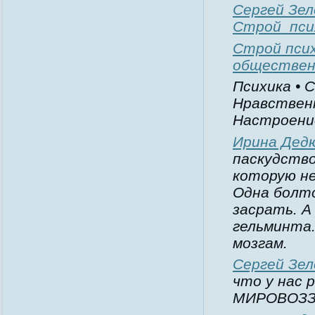
Сергей Зел
Строй_пси
Строй псих
обществен
Психика • 
Нравственн
Настроение
Ирина Дед
паскудство
которую н
Одна болто
засрать. А
гельминта.
мозгам.
Сергей Зел
что у нас
МИРОВОЗЗ