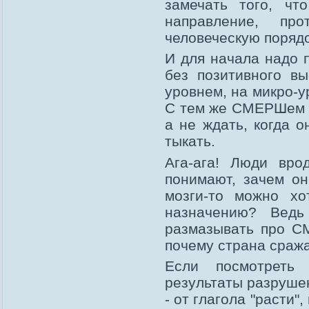
замечать того, чт
направление, пр
человеческую порядо
И для начала надо 
без позитивного в
уровнем, на микро-у
С тем же СМЕРШем л
а не ждать, когда 
тыкать.
Ага-ага! Люди вро
понимают, зачем они
мозги-то можно хо
назначению? Ведь
размазывать про С
почему страна сраж
Если посмотреть 
результаты разрушен
- от глагола "расти"