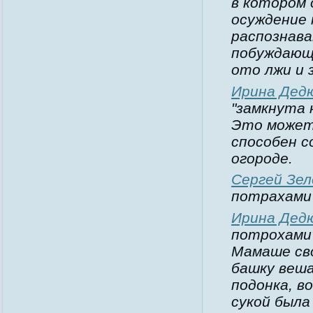
в котором
осуждение 
распознава
побуждающ
ото лжи и зл
Ирина Дед
"замкнута 
Это может
способен 
огороде.
Сергей Зел
потрахами 
Ирина Дед
потрохами
Мамаше сво
башку веша
подонка, в
сукой была