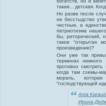
богатств, но и капи
такая... детская. Ко
Но разве после случ
не бесстыдство утв
честные, а единств
патриотизма нашего
бы, риторический, 
такое "открытая м
произведение)?
Они уже так привык
терминах немного 
противно смотреть
когда там схемы-ма
мораль, котора
"господствующей иде
Ania Karaul
Ирина Дед