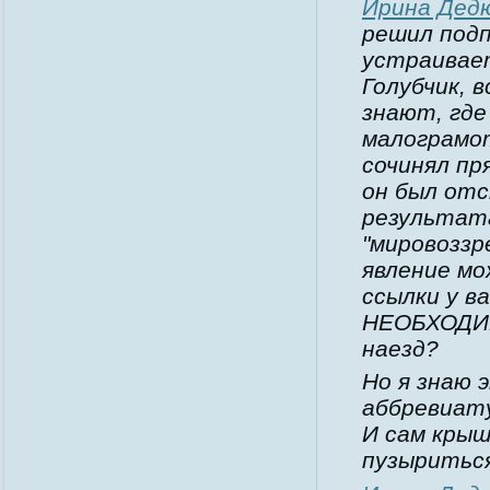
Ирина Дед
решил подп
устраивае
Голубчик, 
знают, где
малограмот
сочинял пр
он был отс
результат
"мировоззр
явление мо
ссылки у в
НЕОБХОДИ
наезд?
Но я знаю 
аббревиату
И сам крыш
пузыритьс