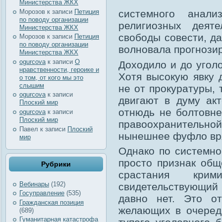
Министерства ЖКХ
Морозов
к записи
Петиция
системного анал
по поводу организации
религиозных деят
Министерства ЖКХ
свободы совести, д
Морозов
к записи
Петиция
по поводу организации
волновала прогнозир
Министерства ЖКХ
ogurcova
к записи
О
Доходило и до угол
нравственности, героике и
Хотя высокую явку 
о том, от кого мы это
слышим
не от прокуратуры, 
ogurcova
к записи
двигают в думу акт
Плоский мир
отнюдь не болтовне
ogurcova
к записи
Плоский мир
правоохранительной
Павел
к записи
Плоский
нынешнее фуфло вря
мир
Однако по системно
просто признак общ
Рубрики
срастания кри
Вебинары
(192)
свидетельствующий 
Госуправление
(535)
давно нет. Это от
Гражданская позиция
желающих в очере
(689)
Гуманитарная катастрофа