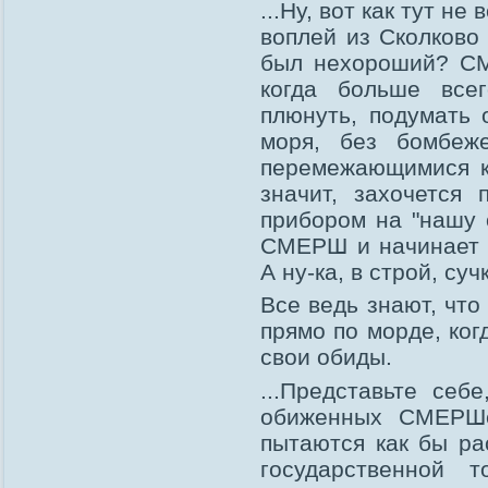
...Ну, вот как тут 
воплей из Сколково
был нехороший? СМ
когда больше все
плюнуть, подумать 
моря, без бомбеж
перемежающимися ке
значит, захочется
прибором на "нашу 
СМЕРШ и начинает о
А ну-ка, в строй, суч
Все ведь знают, чт
прямо по морде, ког
свои обиды.
...Представьте себ
обиженных СМЕРШе
пытаются как бы ра
государственной т