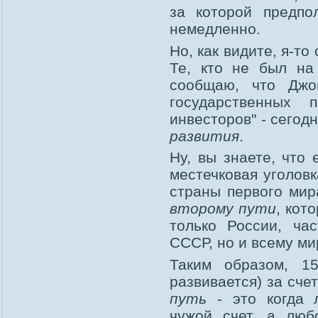
за которой предпол
немедленно.
Но, как видите, я-т
Те, кто не был на
сообщаю, что Джо
государственных 
инвесторов" - сегод
развития
.
Ну, вы знаете, что
местечковая уголов
страны первого мир
второму пути
, кот
только России, ча
СССР, но и всему ми
Таким образом, 1
развивается) за сче
путь
- это когда 
чужой счет, а люб