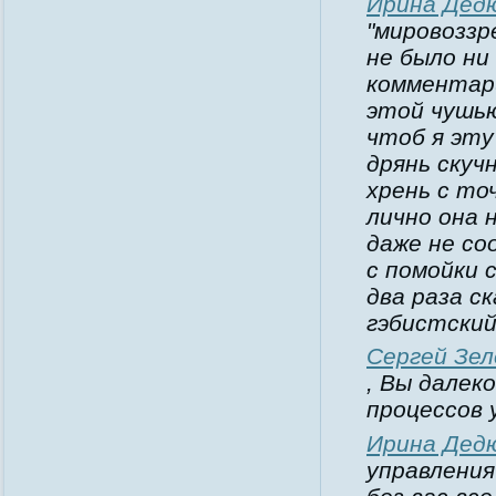
Ирина Дед
"мировоззр
не было ни
комментари
этой чушью
чтоб я эту
дрянь скуч
хрень с то
лично она 
даже не со
с помойки 
два раза ск
гэбистский
Сергей Зел
, Вы далек
процессов 
Ирина Дед
управления