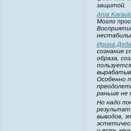
защитой.
Ania Karaul
Могло прос
Восприяти
нестабиль
Ирина Дед
сознание с
образа, со
пользуется
вырабатыв
Особенно 
преодолеть
раньше не 
Но надо по
результат
выводов, э
эстетическ
и есть кви