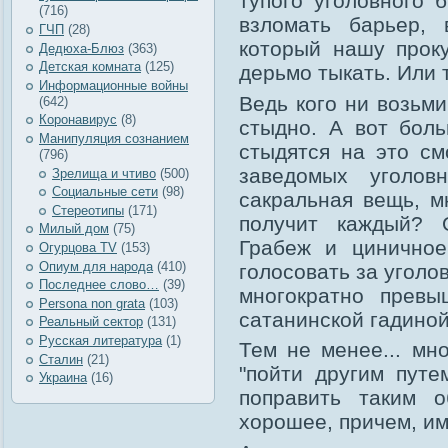
тупого уголовного 
(716)
взломать барьер, 
ГЧП
(28)
который нашу прок
Дедюха-Блюз
(363)
Детская комната
(125)
дерьмо тыкать. Или т
Информационные войны
Ведь кого ни возьми
(642)
Коронавирус
(8)
стыдно. А вот бол
Манипуляция сознанием
стыдятся на это с
(796)
заведомых уголовн
Зрелища и чтиво
(500)
Социальные сети
(98)
сакральная вещь, м
Стереотипы
(171)
получит каждый? 
Милый дом
(75)
Грабеж и циничное
Огурцова TV
(153)
Опиум для народа
(410)
голосовать за уголо
Последнее слово…
(39)
многократно превы
Рersona non grata
(103)
сатанинской гадиной
Реальный сектор
(131)
Русская литература
(1)
Тем не менее... мн
Сталин
(21)
"пойти другим путе
Украина
(16)
поправить таким о
хорошее, причем, им