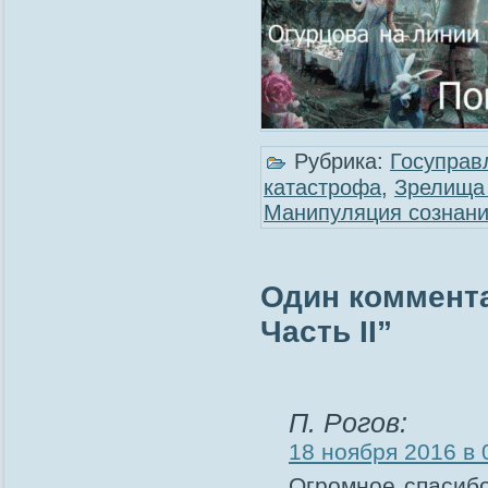
Рубрика:
Госуправ
катастрофа
,
Зрелища 
Манипуляция сознан
Один коммента
Часть II”
П. Рогов:
18 ноября 2016 в 
Огромное спасибо