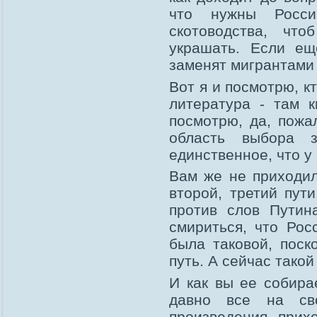
что нужны России
скотоводства, что
украшать. Если ещ
заменят мигрантами 
Вот я и посмотрю, к
литература - там 
посмотрю, да, пожа
область выбора 
единственное, что у
Вам же не приходил
второй, третий пут
против слов Путин
смириться, что Рос
была таковой, поск
путь. А сейчас тако
И как вы ее собира
давно все на св
произведения прих