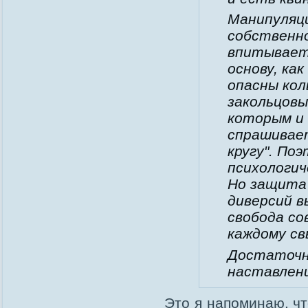
Манипуляц
собственно
впитывает 
основу, ка
опасны ко
закольцовы
которым и 
спрашивает
кругу". По
психологич
Но защита
диверсий в
свобода со
каждому св
Достаточн
наставлени
Это я напоминаю, чт