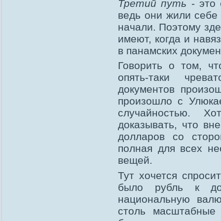
Третий путь
- это 
ведь они жили себе 
начали. Поэтому зде
имеют, когда и навя
в панамских докумен
Говорить о том, чт
опять-таки чрев
документов произош
произошло с Улюкае
случайностью. Х
доказывать, что вн
долларов со сторо
полная для всех не
вещей.
Тут хочется спроси
было рубль к до
национальную валю
столь масштабные