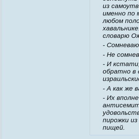
из самоутв
именно по 
любом поло
хавальнике
словарю Ож
- Сомневаю
- Не сомне
- И кстати
обратно в 
израильски
- А как же
- Их вполн
антисемит
удовольств
пирожки из
пищей.