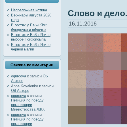
Непреложная истина
Слово и дело.
Вебинары августа 2026
года
16.11.2016
В гостях у Бабы Яги:
блюдечко и яблочко
В гостях у Бабы Яги: о
выборе Психопомпа
В гостях у Бабы Яги: о
черной магии
Свежие комментарии
ogurcova
к записи
Об
Авторе
Anna Kovalenko
к записи
Об Авторе
ogurcova
к записи
Петиция по поводу
организации
Министерства ЖКХ
ogurcova
к записи
Петиция по поводу
организации