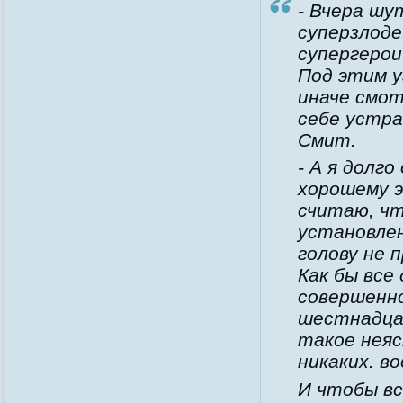
- Вчера шу
суперзлод
супергерои
Под этим у
иначе смот
себе устра
Смит.
- А я долго
хорошему э
считаю, чт
установлен
голову не п
Как бы все
совершенно
шестнадца
такое неяс
никаких. в
И чтобы вс