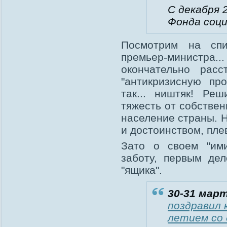
С декабря 
Фонда соц
Посмотрим на спи
премьер-министра..
окончательно рас
"антикризисную пр
так... ништяк! Ре
тяжесть от собствен
население страны. 
и достоинством, плев
Зато о своем "им
заботу, первым де
"ящика".
30-31 март
поздравил 
летием со 