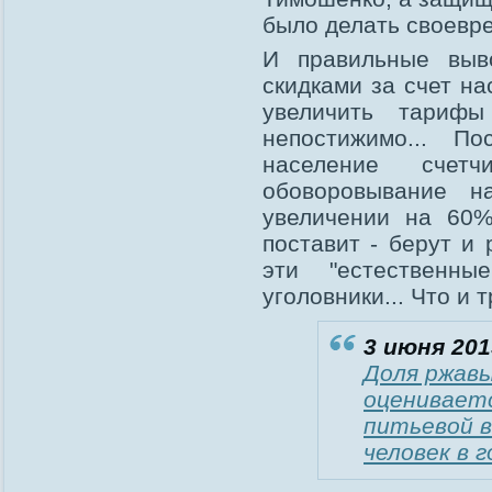
было делать своевр
И правильные выв
скидками за счет н
увеличить тарифы
непостижимо... П
население счет
обоворовывание н
увеличении на 60%
поставит - берут и
эти "естественн
уголовники... Что и 
3 июня 201
Доля ржавы
оцениваетс
питьевой в
человек в г