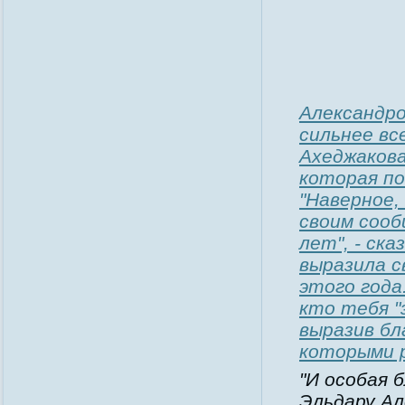
Александро
сильнее все
Ахеджакова
которая по
"Наверное,
своим сооб
лет", - ска
выразила с
этого года
кто тебя "
выразив бл
которыми 
"И особая 
Эльдару Ал