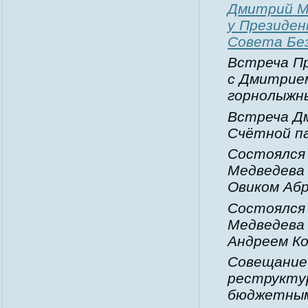
Дмитрий М
у Президен
Совета Бе
Встреча П
с Дмитрие
горнолыжны
Встреча Д
Счётной п
Состоялся
Медведева
Овиком Аб
Состоялся
Медведева
Андреем К
Совещание 
реструкту
бюджетным