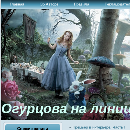
Главная
Об Авторе
Правила
Рекламодате
Огурцова на лини
«
Премьер в интерьере. Часть I
Свежие записи