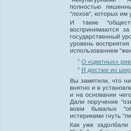
полностью лишенны
"лохов", которых им 
И такие "общест
воспринимаются за
государственный ур
уровень восприятия
использованием "жен
О «цветных» ре
Я достаю из шир
Вы заметили, что ни
внятно и в установл
и на основании чег
Дали поручение "оз
воем бывалых "о
истериками гнуть "л
Как уже задолбали 