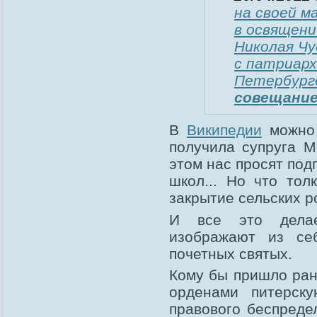
на своей м
в освящени
Николая Ч
с патриарх
Петербургс
совещание
В
Википедии
можно 
получила супруга М
этом нас просят под
школ... Но что тол
закрытие сельских р
И все это делае
изображают из се
почетных святых.
Кому бы пришло ран
орденами питерск
правового беспреде