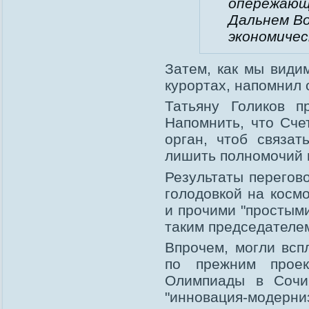
опережающ
Дальнем В
экономичес
Затем, как мы види
курортах, напомнил 
Татьяну Голиков пр
Напомнить, что Сче
орган, чтоб связат
лишить полномочий 
Результаты перегово
голодовкой на косм
и прочими "простым
таким председателем
Впрочем, могли всп
по прежним проек
Олимпиады в Сочи 
"инновация-модерниз