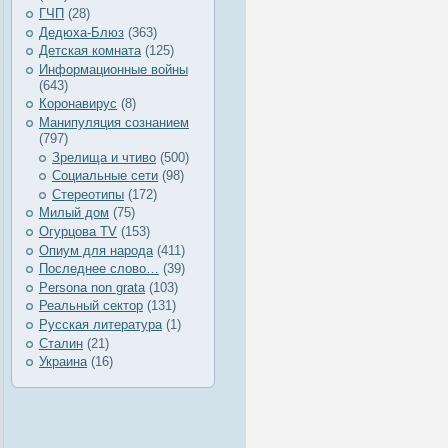
ГЧП
(28)
Дедюха-Блюз
(363)
Детская комната
(125)
Информационные войны
(643)
Коронавирус
(8)
Манипуляция сознанием
(797)
Зрелища и чтиво
(500)
Социальные сети
(98)
Стереотипы
(172)
Милый дом
(75)
Огурцова TV
(153)
Опиум для народа
(411)
Последнее слово…
(39)
Рersona non grata
(103)
Реальный сектор
(131)
Русская литература
(1)
Сталин
(21)
Украина
(16)