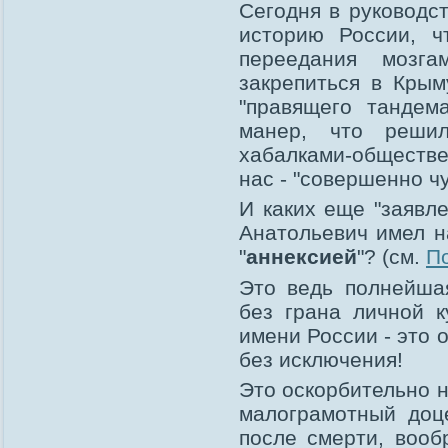
Сегодня в руководс
историю России, 
переедания мозг
закрепиться в Кры
"правящего тандем
манер, что реши
хабалками-обществе
нас - "совершенно ч
И каких еще "заявл
Анатольевич имел н
"
аннексией
"? (см.
По
Это ведь полнейшая
без грана личной к
имени России - это 
без исключения!
Это оскорбительно н
малограмотный доц
после смерти, вооб