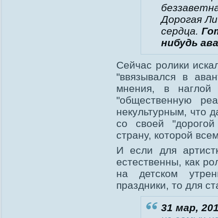
беззаветна
Дорогая Ли
сердца.
Го
нибудь ав
Сейчас ролики иска
"ввязывался в ава
мнения, в наглой 
"общественную реа
некультурным, что д
со своей "дорогой
страну, которой всем
И если для артист
естественны, как р
на детском утрен
праздники, то для ст
31 мар, 201