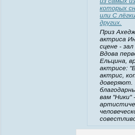
из самых и
которых сн
или С лёгк
других.
Приз Ахедж
актриса Ин
сцене - зал
Вдова перв
Ельцина, вр
актрисе: "
актрис, ко
доверяют. 
благодарны
вам "Ники"
артистиче
человеческ
совестлив