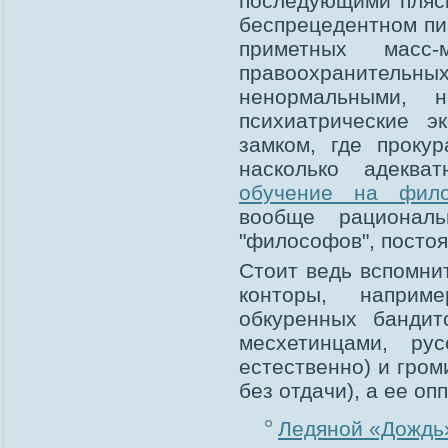
последующими пляск
беспрецедентном пи
приметных масс
правоохранительн
ненормальными, н
психиатрические э
замком, где проку
насколько адеква
обучение на фило
вообще рациональ
"философов", посто
Стоит ведь вспомни
конторы, наприм
обкуренных бандит
месхетинцами, ру
естественно) и гром
без отдачи), а ее оп
Ледяной «Дождь