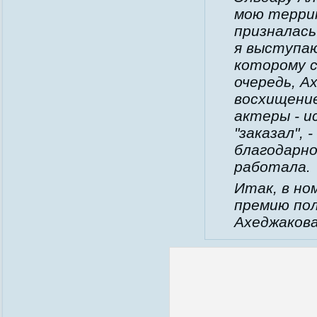
мою террит
призналась
я выступа
которому с
очередь, А
восхищение
актеры - и
"заказал",
благодарно
работала.
Итак, в но
премию по
Ахеджакова