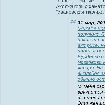
"бабы", битые со
Ахеджаковых-хамато
"ивановская ткачиха
31 мар, 201
"Ника" в н
получила Л
показали в
актрисе. Р
попал в ре
Бурденко с
мозгового 
января. На
выглядел з
обычно ост
"У меня ог
вручается 
с которой м
Это женщи