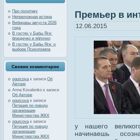
Про политику
Премьер в инт
Непреложная истина
Вебинары августа 2026
12.06.2015
года
В гостях у Бабы Яги:
блюдечко и яблочко
В гостях у Бабы Яги: о
выборе Психопомпа
Свежие комментарии
ogurcova
к записи
Об
Авторе
Anna Kovalenko
к записи
Об Авторе
ogurcova
к записи
Петиция по поводу
организации
Министерства ЖКХ
ogurcova
к записи
у нашего великог
Петиция по поводу
организации
начинаешь осозн
Министерства ЖКХ