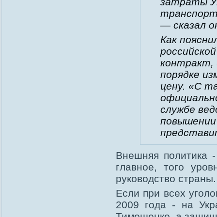
затраты У
транспорти
— сказал о
Как поясни
российской
контракт, 
порядке из
цену. «С т
официально
службе вед
повышении
представи
Внешняя политика -
главное, того уров
руководство страны.
Если при всех уголо
2009 года - на Ук
Тимошенко, а защища