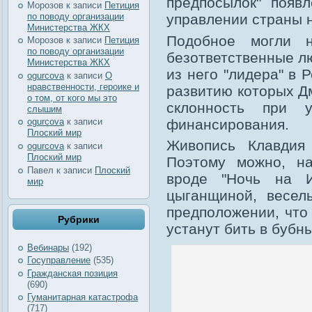
предпосылок" появ
Морозов
к записи
Петиция
по поводу организации
управлении страны н
Министерства ЖКХ
Подобное могли 
Морозов
к записи
Петиция
по поводу организации
безответственные лю
Министерства ЖКХ
из него "лидера" в Р
ogurcova
к записи
О
нравственности, героике и
развитию которых Д
о том, от кого мы это
склонность при у
слышим
финансирования.
ogurcova
к записи
Плоский мир
Живопись Клавдия
ogurcova
к записи
Плоский мир
Поэтому можно, на
Павел
к записи
Плоский
вроде "Ночь на И
мир
цыганщиной, весел
предположении, что 
Рубрики
устанут бить в бубны
Вебинары
(192)
Госуправление
(535)
Гражданская позиция
(690)
Гуманитарная катастрофа
(717)