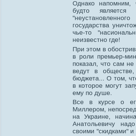
Однако напомним, 
будто является 
"неустановленног
государства уничто
чье-то "насиональ
неизвестно где!
При этом в обостри
в роли премьер-мин
показал, что сам не
ведут в обществе,
бюджета... О том, ч
в которое могут зап
ему по душе.
Все в курсе о ег
Миллером, непосред
на Украине, начин
Анатольевичу над
своими "скидками" и 