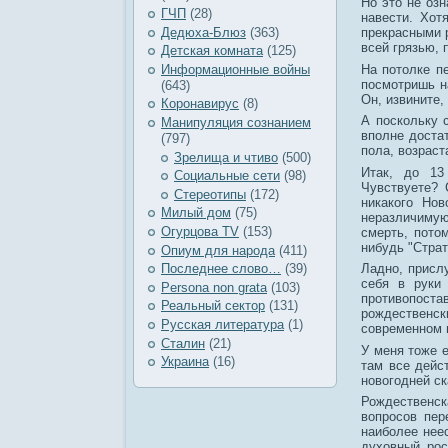
Но это не озн
ГЧП
(28)
навести. Хот
Дедюха-Блюз
(363)
прекрасными р
всей грязью,
Детская комната
(125)
На потолке п
Информационные войны
посмотришь на
(643)
Он, извините,
Коронавирус
(8)
А поскольку 
Манипуляция сознанием
вполне достат
(797)
пола, возрас
Зрелища и чтиво
(500)
Итак, до 13
Социальные сети
(98)
Чувствуете? 
Стереотипы
(172)
никакого Нов
Милый дом
(75)
неразличимую 
Огурцова TV
(153)
смерть, пото
нибудь "Страт
Опиум для народа
(411)
Ладно, присл
Последнее слово…
(39)
себя в руки
Рersona non grata
(103)
противопостав
Реальный сектор
(131)
рождественск
Русская литература
(1)
современном 
Сталин
(21)
У меня тоже 
Украина
(16)
там все дейс
новогодней ск
Рождественс
вопросов пер
наиболее нее
духовный рос