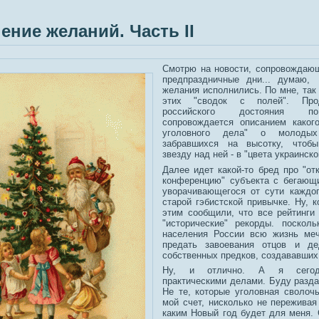
ение желаний. Часть II
Смотрю на новости, сопровождаю
предпраздничные дни... думаю,
желания исполнились. По мне, так 
этих "сводок с полей". Пр
российского достояния п
сопровождается описанием какого
уголовного дела" о молодых
забравшихся на высотку, чтобы
звезду над ней - в "цвета украинско
Далее идет какой-то бред про "от
конференцию" субъекта с бегающи
уворачивающегося от сути каждог
старой гэбистской привычке. Ну, к
этим сообщили, что все рейтинги
"исторические" рекорды. поскол
населения России всю жизнь меч
предать завоевания отцов и де
собственных предков, создававших
Ну, и отлично. А я сегод
практическими делами. Буду разда
Не те, которые уголовная сволоч
мой счет, нисколько не переживая 
каким Новый год будет для меня. 