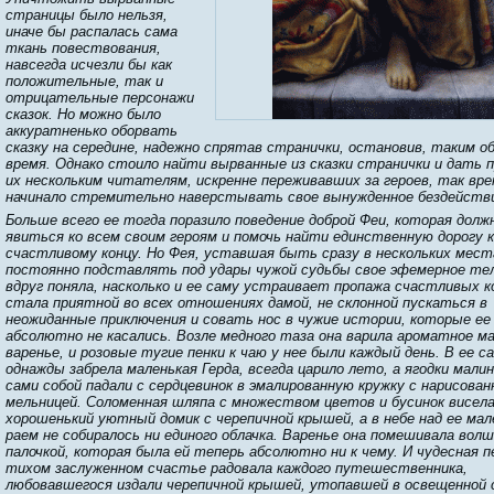
страницы было нельзя,
иначе бы распалась сама
ткань повествования,
навсегда исчезли бы как
положительные, так и
отрицательные персонажи
сказок. Но можно было
аккуратненько оборвать
сказку на середине, надежно спрятав странички, остановив, таким о
время. Однако стоило найти вырванные из сказки странички и дать 
их нескольким читателям, искренне переживавших за героев, так вр
начинало стремительно наверстывать свое вынужденное бездейств
Больше всего ее тогда поразило поведение доброй Феи, которая долж
явиться ко всем своим героям и помочь найти единственную дорогу к
счастливому концу. Но Фея, уставшая быть сразу в нескольких мест
постоянно подставлять под удары чужой судьбы свое эфемерное т
вдруг поняла, насколько и ее саму устраивает пропажа счастливых к
стала приятной во всех отношениях дамой, не склонной пускаться в
неожиданные приключения и совать нос в чужие истории, которые ее
абсолютно не касались. Возле медного таза она варила ароматное м
варенье, и розовые тугие пенки к чаю у нее были каждый день. В ее са
однажды забрела маленькая Герда, всегда царило лето, а ягодки мали
сами собой падали с сердцевинок в эмалированную кружку с нарисован
мельницей. Соломенная шляпа с множеством цветов и бусинок висела
хорошенький уютный домик с черепичной крышей, а в небе над ее ма
раем не собиралось ни единого облачка. Варенье она помешивала вол
палочкой, которая была ей теперь абсолютно ни к чему. И чудесная п
тихом заслуженном счастье радовала каждого путешественника,
любовавшегося издали черепичной крышей, утопавшей в освещенной 