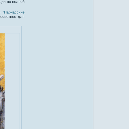
ции по полной
не
"Парнасские
росветное для