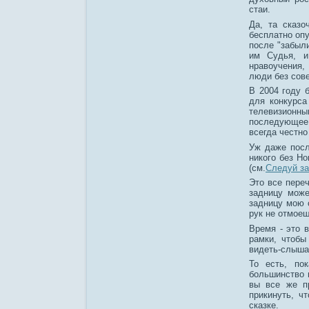
стаи.
Да, та сказо
бесплатно опу
после "забыли
им Судья, и
нравоучения,
люди без сов
В 2004 году 
для конкурса
телевизионным
последующее 
всегда честно
Уж даже посл
никого без Но
(см.
Следуй з
Это все пере
задницу може
задницу мою 
рук не отмоеш
Время - это 
рамки, чтобы
видеть-слышат
То есть, по
большинство 
вы все же п
прикинуть, ч
сказке.