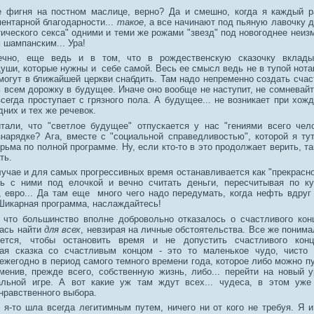
же фигня на постном маслице, верно? Да и смешно, когда я каждый 
ентарной благодарности...
такое
, а все начинают под пьяную лавочку 
ического секса" одними и теми же рожами "звезд" под новогоднее неиз
 шампанским... Ура!
ечно, еще ведь и в том, что в рождественскую сказочку вклад
уши, которые нужны и себе самой. Весь ее смысл ведь не в тупой нота
могут в ближайшей церкви снабдить. Там надо непременно создать счас
 всем дорожку в будущее. Иначе оно вообще не наступит, не сомневайт
сегда проступает с грязного пола. А будущее... не возникает при хожд
дних и тех же речевок.
тали, что "светлое будущее" отпускается у нас "гениями всего чел
знарядке? Ага, вместе с "социальной справедливостью", которой я ту
рьма по полной программе. Ну, если кто-то в это продолжает верить, т
ть.
лучае и для самых прогрессивных время останавливается как "прекрасно
ь с ними под елочкой и вечно считать деньги, пересчитывая по ку
ы, евро... Да там еще много чего надо передумать, когда нефть вдруг
 Шикарная программа, наслаждайтесь!
 что большинство вполне добровольно отказалось о счастливого кон
лась найти
для всех
, невзирая на личные обстоятельства. Все же понима
яется, чтобы остановить время и не допустить счастливого кон
кая сказка со счастливым концом - это то маленькое чудо, чисто
жегодно в период самого темного времени года, которое либо можно пу
менив, прежде всего, собственную жизнь, либо... перейти на новый у
льной игре. А вот какие уж там ждут всех... чудеса, в этом уже
нравственного выбора.
о я-то шла всегда легитимным путем, ничего ни от кого не требуя. Я 