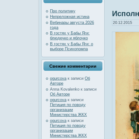
Про политику
Исполн
Непреложная истина
Вебинары августа 2026
20.12.2015
года
В гостях у Бабы Яги:
блюдечко и яблочко
В гостях у Бабы Яги: о
выборе Психопомпа
Свежие комментарии
ogurcova
к записи
Об
Авторе
Anna Kovalenko
к записи
Об Авторе
ogurcova
к записи
Петиция по поводу
организации
Министерства ЖКХ
ogurcova
к записи
Петиция по поводу
организации
Министерства ЖКХ