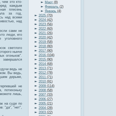
►
, чем это кто-
Март
(8)
еред каждым
►
Февраль
(2)
ная плесень
►
Январь
(4)
ала за год,
►
2025
(70)
сь над всеми
►
2024
(42)
ивостью, над
►
2023
(56)
►
2022
(60)
 если сами не
►
2021
(26)
что люди, его
►
2020
(42)
 уголовного
►
2019
(58)
►
2018
(80)
сок светлого
►
2017
(90)
которого нынче
►
2016
(104)
ых огоньков".
►
2015
(90)
 завершался
►
2014
(68)
►
2013
(71)
будучи ведь не
►
2012
(78)
ком. Вы ведь,
►
дшем дерьме,
2011
(71)
►
2010
(91)
►
2009
(114)
терпевшей не
►
, потихоньку
2008
(58)
сможете лишь,
►
2007
(33)
►
2006
(27)
►
ак на суде по
2005
(21)
: "да", "нет",
►
2004
(28)
►
2003
(22)