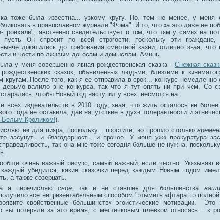
чка тоже была известна... узкому кругу. Но, тем не менее, у меня
бликовать в православном журнале "Фома". И то, что за это даже не по
-проехали", явственно свидетельствует о том, что там у самих на пот
 пусть Он спросит по всей строгости, поскольку эти граждане,
 нынче докатились до требования смертной казни, отлично зная, что 
ести и чести по лживым доносам и домыслам. Аминь.
была у меня совершенно явная рождественская сказка -
Снежная сказк
 рождественских сказок, объявленных людьми, близкими к кинемато
 кругам. После того, как я ее отправила в срок... конкурс немедленно
дерьмо валило вне конкурса, так что я тут опять ни при чем. Со с
 старалась, чтобы Новый год наступил у всех, несмотря на.
е всех издевательств в 2010 году, зная, что жить осталось не более
вого года не оставила, дав напутствие в духе толерантности и этничес
а Белым Кроликом!
).
числяю не для пиара, поскольку... простите, но прошло столько
времен
те засунуть и благодарность, и прочее. У меня уже прокуратура за
справедливость, так она мне тоже сегодня больше не нужна, поскольку
ь.
вообще очень важный ресурс, самый важный, если честно. Указываю 
 каждый убедился, какие сказочки перед каждым Новым годом имел
ь, а также созерцать.
ка я перечисляю
свое
, так и не ставшее для большинства
ваш
получило все непрезентабельным способом "отыметь афтара по полной 
роявите свойственные большинству эгоистические мотивации. Это 
то вы потеряли за это время, с местечковым плевком относясь... к р