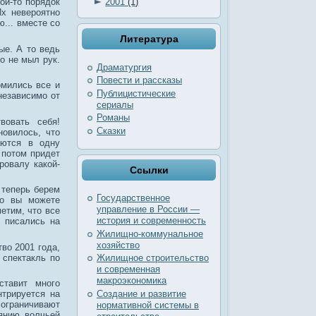
►
2001
(1)
кой-то порядок
Их невероятно
ю... вместе со
Литература
ые. А то ведь
о не мыл рук.
Драматургия
Повести и рассказы
омились все и
Публицистические
независимо от
сериалы
Романы
вовать себя!
Сказки
новилось, что
ьются в одну
. потом придет
ровалу какой-
Ссылки
 теперь берем
Государственное
то вы можете
управление в России —
етим, что все
история и современность
о писались на
Жилищно-коммунальное
хозяйство
тво 2001 года,
 спектакль по
Жилищное строительство
и современная
макроэкономика
ставит много
Создание и развитие
нтрируется на
 ограничивают
нормативной системы в
янию волчьей