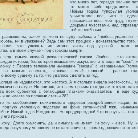
что много лет, гораздо больше лет
то может себе представить, п
Новым годом тупорылая уголов
уничтожала все, что я сдел
присваивая весь мой труд, глумя
добрыми чувствами, над справедл
той же любовью.
о размышляла, зачем из меня по суду выбивали "любовь-уважение",
юбовь, ни в уважение? Ведь сам этот процесс - доказательство того, 
, знали, что уважать их можно лишь под угрозой... даже не
тва, а в моем случае - под страхом смерти.
о ведь смысл каждой рождественской сказки. Любовь - это отголо
аждой истории, без которой немыслимо искусство, это ведь не "секс", 
лочку с Первого телеканала нынешние "звезды" с извращенных "голуб
х во многих аспектах, включая самый главный - раньше год
ю всему сущему за то, что удалось сделать за год.
богими не издеваются, это жестоко. А я столько видела жестокости... 
еньким по натуре. Но считаю, что всем прочим гражданам это уже слиш
з-за всех субъектов с бегающими глазками оказываетесь в еще ху
ь и не имеете за плечами статьи 282.
о из соображений психического здоровья раздробленной нации, по
а подлую уголовную подставу на фоне сатанинской лжи, начнем-ка
ебе и Новый год и Рождество. Но предупреждаю! Что вернуть вы его 
чу его прихода.
 хочу
. Долго объяснять, да и смысла не имеет. Не хочу - и все. Ну, к
когда разумному человеку не остается ничего, кроме однозначных ответов