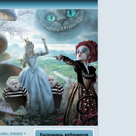
нары января
»
Календарь вебинаров