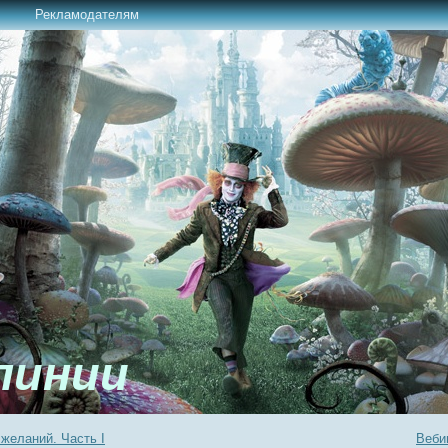
Рекламодателям
линии
желаний. Часть I
Веби