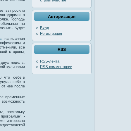
строительстве
 ее выпросили
благодарили, а
Авторизация
олке. Господь
 обильные на
казнить будут
Вход
Регистрация
а
, написанная
графическим и
 отменили, все
RSS
воей стороны,
RSS
-лента
 двух недель,
RSS
-комментарии
кой кулинарии
и
, что себе в
сунула себе в
 от нее после
все временные
 возможность
им
, поскольку
программе", -
же интересно
ождественской