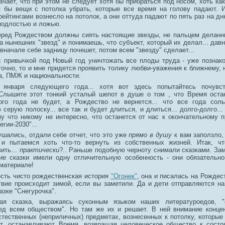
ачает, что при этом не следует хотя бы прибраться под носом, хоть ка
я бы вещи с потолка убрать, которые все время на голову падают. 
ейтингами вознесло на потолок, а они оттуда падают по пять раз на дн
 подлостью и ложью.
еред Рождеством должны сиять настоящие звезды, не пальцем деланн
 нынешних "звезд" и понимаешь, что субъект, который их делал... давн
 вначале себе задницу почешет, потом всем "звезду" сделает...
с привычкой под Новый год уничтожать все плоды труда - уже познак
очно, то и мне придется проявить толику любви-уважения к ближнему, 
та, ПМЖ и национальности.
 января следующего года... хотя вот здесь попытайтесь почувст
Слышите этот тонкий усталый шепот в душе о том , что Время оста
ого года не будет, а Рождество не вернется... что все года сол
серую полоску... все так и будет длиться, и длиться... долго-долго..
му что никому не интересно, что останется от нас к окончательному п
егии-2030"...
ушались, отдали себе отчет, что это уже
прямо в душу
к вам заползло,
 и пытаемся хоть что-то вернуть из собственных жизней. Итак, ч
ить...
практически
?.. Раньше подобную черноту снимали сказками. Зам
ие сказки имели одну отличительную особенность - они обязательн
материале!
есть чисто рождественская история
"Огонек"
, она и писалась на Рождес
твие происходит зимой, если вы заметили. Да и дети отправляются на
азке "Снегурочка".
кая сказка, выражаясь суконным языком наших литературоедов, "
ед всем обществом". Но там же их и решает. В ней внимание конце
стественных (неприличных) предметах, вознесенных к потолку, которые
т, останавливают Время, возвращая человеческое общество к состо