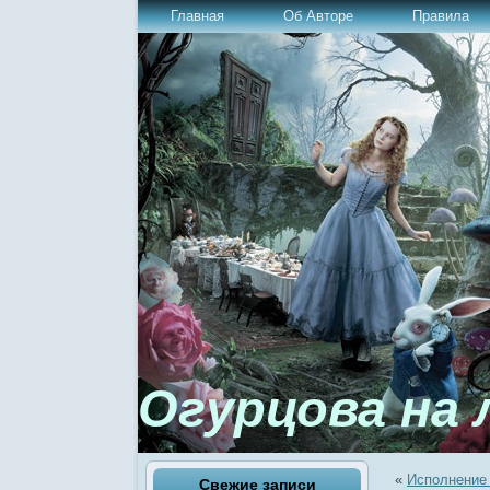
Главная
Об Авторе
Правила
Огурцова на 
«
Исполнение 
Свежие записи