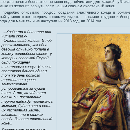
ьше для печати бесплатно, но меня ведь обчистили для каждой публика
лько из желания вернуть всем нашим сказкам счастливый конец.
нь подробно описываю процесс создания счастливого конца в рома
орый у меня тоже предпочли скоммуниздить... в самое трудное и бесп
огда для меня так и не наступил ни 2013 год, ни 2014 год...
…Когда-то в детстве она
читала сказку
«Счастливый конец». В ней
рассказывалось, как одна
девочка случайно попала в
книжку волшебных сказок, у
которых госпожой Скукой
были похищены
счастливые концы. В книге
постоянно длился один и
тот же день полного
торжества героев,
замечательно
устроившихся за чужой
счет. А те, за чей счет
они жили, постепенно
теряли надежду, проникаясь
мыслью, будто это и есть
их настоящая жизнь,
забывая, что в сказках
всегда бывает счастливый
конец.
Уничтожить вырванные