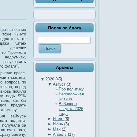
Поиск по блогу
щие нынешние
 тоже чьи-то
одна тоска от
одажа Китаю
о дешевке
-то "громкого
 недоумках,
 разукрасить
го флага".
Архивы
крытую пресс-
ми глазками,
▼
2026
(45)
о вопроса по
▼
Август
(3)
онечно, перед
Про политику
 вновь побили
Непреложная
ьку ведь 99%
истина
тало, как бы
Вебинары
дов, предать
августа 2026
 державу.
года
ня займусь
►
Июль
(6)
вать подарки.
►
Июнь
(3)
ь получала за
►
Май
(2)
на счет того,
►
Апрель
(17)
Сразу замечу,