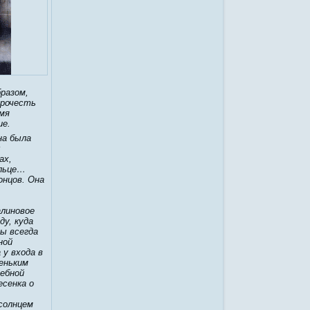
бразом,
прочесть
емя
ие.
на была
ах,
ельце…
онцов. Она
алиновое
ду, куда
ны всегда
ной
 у входа в
леньким
шебной
есенка о
солнцем