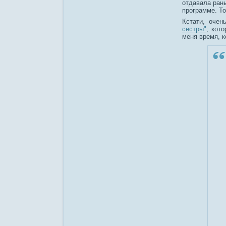
отдавала ран
программе. То
Кстати, оче
сестры"
, кот
меня время, к