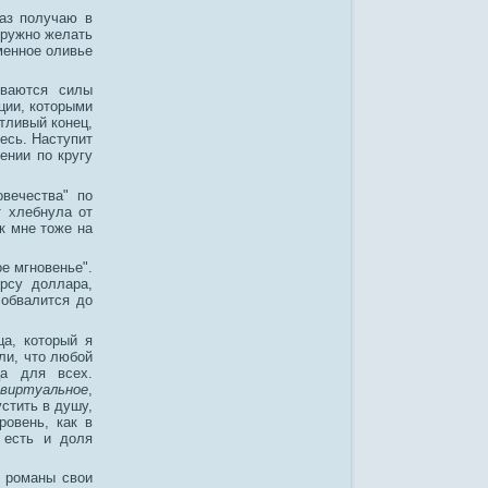
раз получаю в
дружно желать
менное оливье
ываются силы
ции, которыми
тливый конец,
есь. Наступит
ении по кругу
овечества" по
т хлебнула от
ак мне тоже на
е мгновенье".
рсу доллара,
 обвалится до
ца, который я
ли, что любой
ца для всех.
виртуальное
,
стить в душу,
ровень, как в
 есть и доля
и романы свои