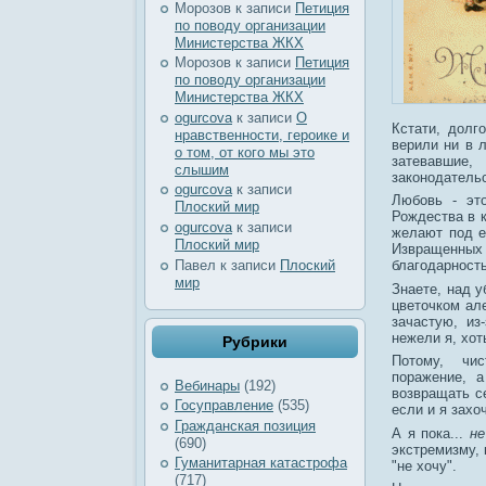
Морозов
к записи
Петиция
по поводу организации
Министерства ЖКХ
Морозов
к записи
Петиция
по поводу организации
Министерства ЖКХ
ogurcova
к записи
О
Кстати, долг
нравственности, героике и
верили ни в л
о том, от кого мы это
затевавшие
слышим
законодательс
ogurcova
к записи
Любовь - эт
Плоский мир
Рождества в к
ogurcova
к записи
желают под е
Плоский мир
Извращенны
Павел
к записи
Плоский
благодарность
мир
Знаете, над у
цветочком ал
зачастую, и
нежели я, хот
Рубрики
Потому, чист
поражение, 
Вебинары
(192)
возвращать с
Госуправление
(535)
если и я захо
Гражданская позиция
А я пока...
не
(690)
экстремизму, 
Гуманитарная катастрофа
"не хочу".
(717)