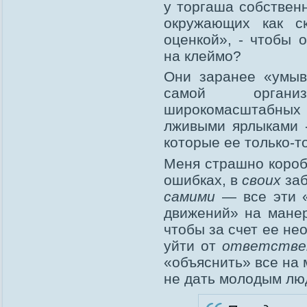
у торгаша собствен
окружающих как с
оценкой», - чтобы 
на клеймо?
Они заранее «умыв
самой органи
широкомасштабных
лживыми ярлыками 
которые ее только-т
Меня страшно короби
ошибках, в
своих
заб
самими
— все эти «
движений» на мане
чтобы за счет ее не
уйти от
ответстве
«объяснить» все на 
не дать молодым лю