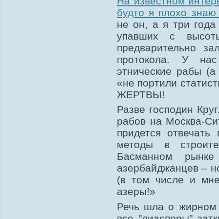
На известном интер
будто я плохо знаю
не он, а я три года
упавших с высот
предварительно за
протокола. У на
этнические рабы (а
«не портили стати
ЖЕРТВЫ!
Разве господин Круг
рабов на Москва-Си
придется отвечать
методы в строите
Басманном рынке
азербайджанцев – но
(в том числе и мн
азеры!»
Речь шла о жирном 
все "диаспоры" зат