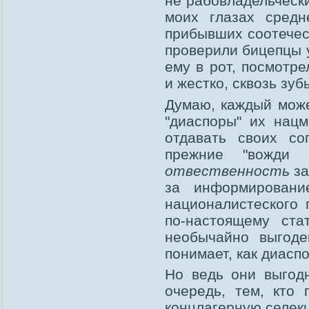
не рабовладельческ
моих глазах средн
прибывших соотечес
проверили бицепцы 
ему в рот, посмотре
и жестко, сквозь зу
Думаю, каждый може
"диаспоры" их нац
отдавать своих со
прежние "вожди 
отвественность
за
за информировани
националистеского 
по-настоящему ст
необычайно выгод
понимает, как диас
Но ведь они выгод
очередь, тем, кто 
концлагерную селек