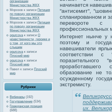
организации
начинается навешива
Министерства ЖКХ
Морозов
к записи
Петиция
"антисемит", "шовин
по поводу организации
спланированном и з
Министерства ЖКХ
перевороте с 
Морозов
к записи
Петиция
по поводу организации
профессиональных м
Министерства ЖКХ
ogurcova
к записи
О
Интернет нынче у н
нравственности, героике и
поэтому и госуд
о том, от кого мы это
слышим
навешиватели ярлы
ogurcova
к записи
соответствии с 
Плоский мир
поразительного 
ogurcova
к записи
Плоский мир
проработавшего
Павел
к записи
Плоский
образование не то
мир
осужденному госуда
экстремисту.
Рубрики
Великорус
Вебинары
(192)
поддержив
Госуправление
(534)
Гражданская позиция
их. Велико
(688)