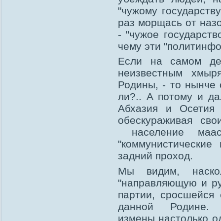
"чужому государству
раз морщась от наз
- "чужое государств
чему эти "политинф
Если на самом дел
неизвестным хмыр
Родины, - то нынче
ли?.. А потому и д
Абхазия и Осетия 
обескураживая сво
население маас
"коммунистические
задний проход.
Мы видим, наско
"направляющую и ру
партии, сросшейся 
данной Родине.
измены настолько 