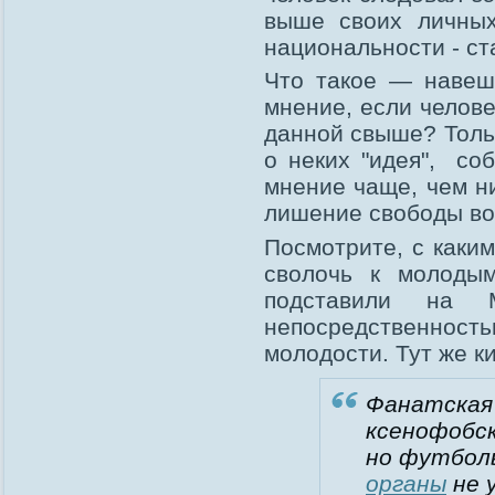
выше своих личных
национальности - ст
Что такое — навеш
мнение, если челов
данной свыше? Толь
о неких "идея", со
мнение чаще, чем н
лишение свободы во
Посмотрите, с каки
сволочь к молоды
подставили на 
непосредственно
молодости. Тут же к
Фанатская
ксенофобск
но футбол
органы
не 