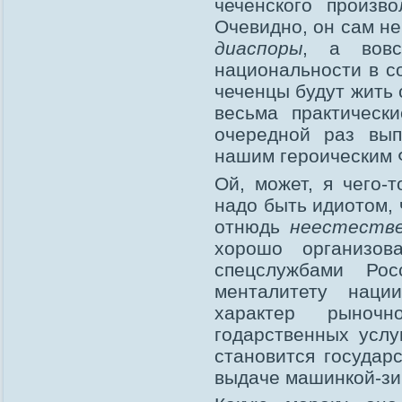
чеченского произво
Очевидно, он сам не 
диаспоры
, а вовс
национальности в с
чеченцы будут жить 
весьма практичес
очередной раз вып
нашим героическим 
Ой, может, я чего-
надо быть идиотом,
отнюдь
неестеств
хорошо организов
спецслужбами Ро
менталитету наци
характер рыноч
годарственных услу
становится государс
выдаче машинкой-зи