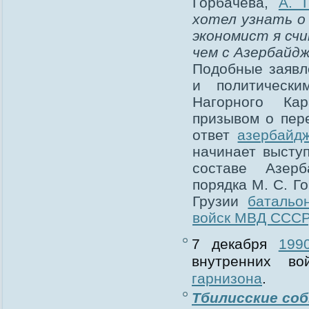
Горбачёва,
А. Г
хотел узнать о
экономист я счи
чем с Азербайд
Подобные заявл
и политически
Нагорного Ка
призывом о пер
ответ
азербайд
начинает высту
составе Азер
порядка М. C. Г
Грузии
батальо
войск МВД СССР
7 декабря
199
внутренних 
гарнизона
.
Тбилисские соб