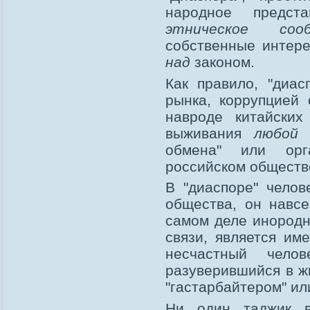
народное предст
этническое соо
собственные интере
над
законом.
Как правило, "диас
рынка, коррупцией 
навроде китайских
выживания
любой 
обмена" или орг
российском обществ
В "диаспоре" челов
общества, он навс
самом деле инород
связи, является им
несчастный чело
разуверившийся в жи
"гастарбайтером" ил
Ни один таджик 