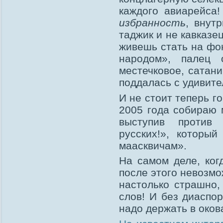
каждого авиарейса!
избранность
, внут
таджик и не кавказе
живешь стать на фо
народом», палец
местечковое, сатан
поддалась с удивите
И не стоит теперь го
2005 года собираю 
выступив против 
русских!», которы
маасквичам».
На самом деле, ког
после этого невозм
настолько страшно,
слов! И без диаспо
надо держать в оков