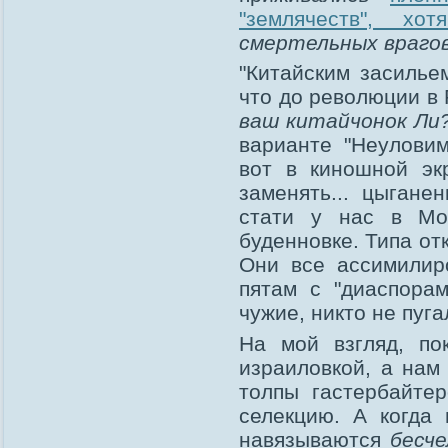
"землячеств", х
смертельных враго
"Китайским засильем
что до революции в 
ваш китайчонок Ли?
варианте "Неуловим
вот в киношной эк
заменять... цыгане
стати у нас в Мо
буденновке. Типа от
Они все ассимилир
пятам с "диаспорам
чужие, никто не пуга
На мой взгляд, по
израиловкой, а нам
толпы гастербайте
селекцию. А когда
навязываются
бесч