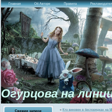
Главная
Об Авторе
Правила
Рекламодате
Огурцова на лини
«
Кто виновен в беспорядках на 
Свежие записи