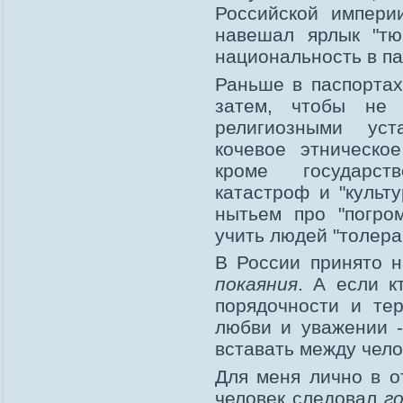
Российской импери
навешал ярлык "тю
национальность в па
Раньше в паспортах
затем, чтобы не
религиозными ус
кочевое этническо
кроме государст
катастроф и "культ
нытьем про "погром
учить людей "толера
В России принято н
покаяния
. А если к
порядочности и те
любви и уважении -
вставать между чело
Для меня лично в 
человек следовал
г