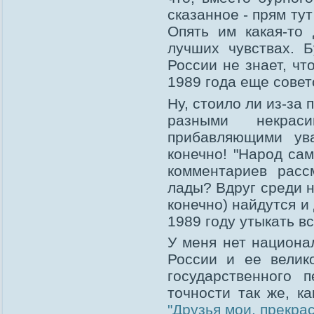
сказанное - прям ту
Опять им какая-то
лучших чувствах. Б
России не знает, чт
1989 года еще совет
Ну, стоило ли из-за
разными некрас
прибавляющими ув
конечно! "Народ сам
комментариев расс
лады? Вдруг среди 
конечно) найдутся и
1989 году утыкать в
У меня нет национа
России и ее велик
государственного
точности так же, ка
"Друзья мои, прекра