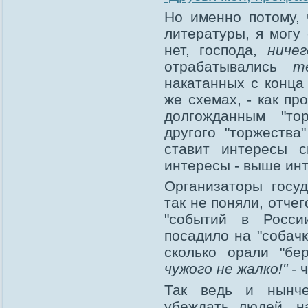
Но именно потому, 
литературы, я могу
нет, господа,
ниче
отрабатывались
те
накатанных с конца 
же схемах, - как п
долгожданным "то
другого "торжества
ставит интересы с
интересы - выше инт
Организаторы госуд
так не поняли, отче
"событий в Росси
посадило на "собачк
сколько орали "бе
чужого не жалко!" -
ч
Так ведь и нынче
убеждать людей, на