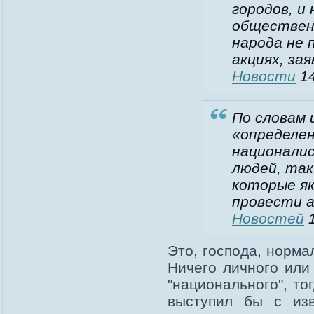
городов, и
обществен
народа не 
акциях, за
Новости
14
По словам 
«определен
национали
людей, так
которые я
провести 
Новостей
1
Это, господа, норма
Ничего личного или
"национального", то
выступил бы с изв