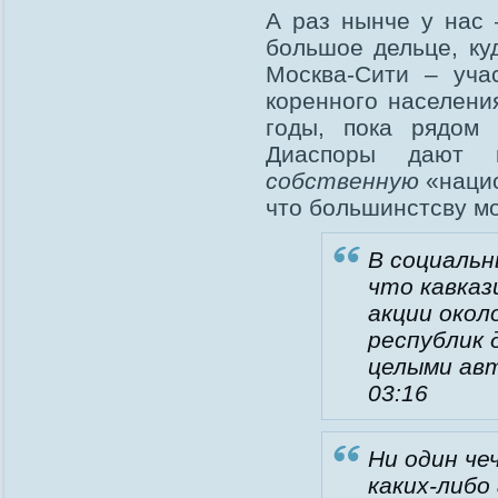
А раз нынче у нас 
большое дельце, ку
Москва-Сити – уча
коренного населени
годы, пока рядом
Диаспоры дают 
собственную
«нацио
что большинстсву мо
В социальн
что кавказ
акции окол
республик 
целыми авт
03:16
Ни один че
каких-либо