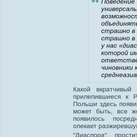
Поведение
универсаль
возможнос
объединять
страшно в 
страшно в 
у нас «диа
которой и
ответстве
чиновники к
среднеазиа
Какой вкратчивый 
прилепившиеся к Р
Польши здесь появи
может быть, все ж
появилось посред
опекает разжиревшу
"Диаспора", прост