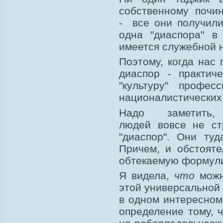
собственному почи
- все они получили
одна "диаспора" в
имеется служебной 
Поэтому, когда нас 
диаспор - практич
"культуру" профес
националистических 
Надо заметить
людей вовсе не ст
"диаспор". Они ту
Причем, и обстояте
обтекаемую формули
Я видела,
что
можно
этой универсальной
в одном интересном
определение тому, ч