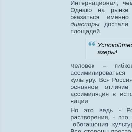
Интернационал, че
Однако на рынке
оказаться именн
диаспоры
достали 
площадей.
Успокойтес
азеры!
Человек – гибко
ассимилироватьс
культуру. Вся Росси
основное отличи
ассимиляция в ист
нации.
Но это ведь - Ро
растворения, - это
обогащения, культу
Все стороны просто