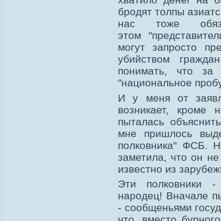
бродят толпы азиатс
нас тоже обяз
этом "представите
могут запросто пр
убийством гражда
понимать, что за
"национальное проб
И у меня от заяв
возникает, кроме 
пыталась объяснит
мне пришлось выде
полковника" ФСБ. 
заметила, что он не
известно из зарубеж
Эти полковники -
народец! Вначале п
- сообщеньями госуд
что, вместо бурног