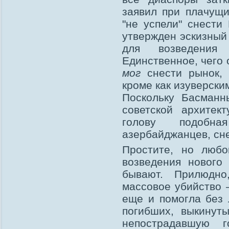
заявил при плачущи
"не успели" снести
утвержден эскизный
для возведения 
Единственное, чего 
мог
снести рынок, 
кроме как изуверск
Поскольку Басманн
советской архитек
голову подобна
азербайджанцев, сне
Простите, но люб
возведения нового
бывают. Прилюдно
массовое убийство 
еще и помогла без 
погибших, выкинут
непострадавшую г