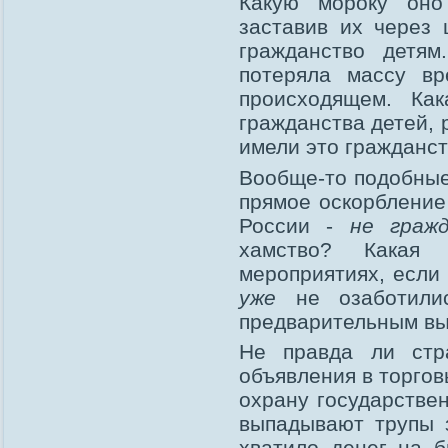
Какую мороку оно
заставив их через
гражданство детям
потеряла массу в
происходящем. Как
гражданства детей, 
имели это гражданст
Вообще-то подобные
прямое оскорбление
России -
не гражд
хамство? Какая
мероприятиях, если
уже
не озаботили
предварительным вы
Не правда ли стр
объявления в торгов
охрану государстве
выпадывают трупы 
хватило денег на 