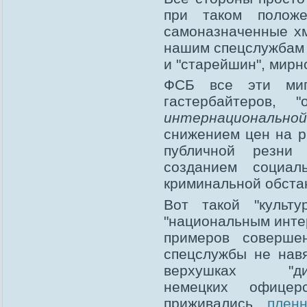
при таком полож
самоназначенные хм
нашим спецслужбам 
и "старейшин", мирн
ФСБ все эти миг
гастербайтеров, 
интернациональной
снижением цен на р
публичной резни 
созданием социал
криминальной обста
Вот такой "культу
"национальным инте
примеров совершен
спецслужбы не нав
верхушках "д
немецких офицер
приживались
плен