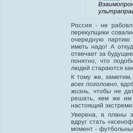
Взаимопро
ультраправ
Россия - не рабовл
перекупщики совали
очередную партию
иметь надо! А отку
отвечает за будуще
понятно, что подо
людей стараются ка
К тому же, заметим
всех поголовно
, вд
жизнь,
чтобы не дат
решать, кем же им 
настоящий экстреми
Уверена, в планы 
вдруг стать «ксено
момент - футбольны