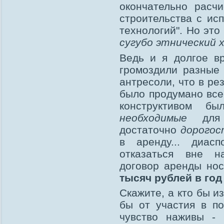
окончательно расч
строительства с ис
технологий". Но это
сугубо этнический 
Ведь и я долгое в
громоздили разные 
антресоли, что в ре
было продумано все 
конструктивом б
необходимые
для о
достаточно
дорого
в аренду... диас
отказаться вне на
договор аренды но
тысяч рублей в год
Скажите, а кто бы 
бы от участия в по
чувство наживы - 