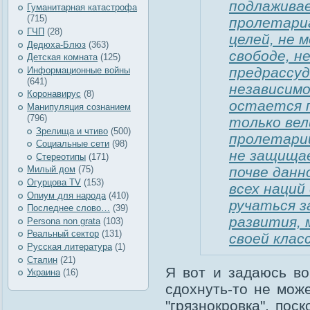
подлаживае
Гуманитарная катастрофа
(715)
пролетари
ГЧП
(28)
целей, не 
Дедюха-Блюз
(363)
свободе, н
Детская комната
(125)
предрассуд
Информационные войны
(641)
независимо
Коронавирус
(8)
остается п
Манипуляция сознанием
(796)
только вел
Зрелища и чтиво
(500)
пролетарии
Социальные сети
(98)
не защищае
Стереотипы
(171)
почве данн
Милый дом
(75)
Огурцова TV
(153)
всех наций
Опиум для народа
(410)
ручаться з
Последнее слово…
(39)
развития, 
Рersona non grata
(103)
Реальный сектор
(131)
своей клас
Русская литература
(1)
Сталин
(21)
Я вот и задаюсь во
Украина
(16)
сдохнуть-то не мож
"грязнокровка", пос