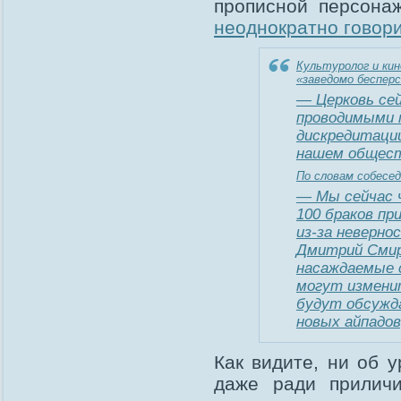
прописной персон
неоднократно говор
Культуролог и ки
«заведомо беспер
— Церковь се
проводимыми 
дискредитаци
нашем общест
По словам собесед
— Мы сейчас ч
100 браков пр
из-за неверно
Дмитрий Смир
насаждаемые 
могут измени
будут обсужда
новых айпадов
Как видите, ни об у
даже ради прилич