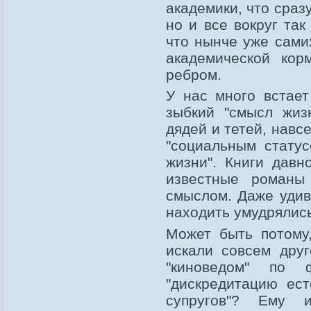
академики, что сразу
но и все вокруг та
что нынче уже сами
академической кор
ребром.
У нас много встает
зыбкий "смысл жиз
дядей и тетей, навс
"социальным статус
жизни". Книги давн
известные романы
смыслом. Даже удивл
находить умудрялись
Может быть потому,
искали совсем друг
"киноведом" по 
"дискредитацию ест
супругов"? Ему 