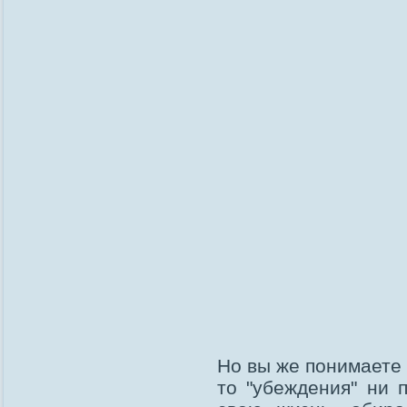
Но вы же понимаете 
то "убеждения" ни п