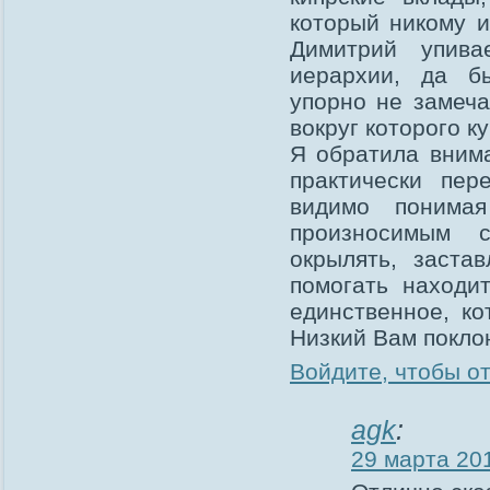
который никому и
Димитрий упива
иерархии, да б
упорно не замеча
вокруг которого к
Я обратила внима
практически пер
видимо понимая
произносимым 
окрылять, заста
помогать находи
единственное, ко
Низкий Вам покло
Войдите, чтобы о
agk
:
29 марта 201