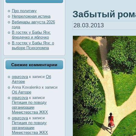
Про политику
Забытый ром
Непреложная истина
Вебинары августа 2026
28.03.2013
года
В гостях у Бабы Яги:
блюдечко и яблочко
В гостях у Бабы Яги: о
выборе Психопомпа
Свежие комментарии
ogurcova
к записи
Об
Авторе
Anna Kovalenko
к записи
Об Авторе
ogurcova
к записи
Петиция по поводу
организации
Министерства ЖКХ
ogurcova
к записи
Петиция по поводу
организации
Министерства ЖКХ