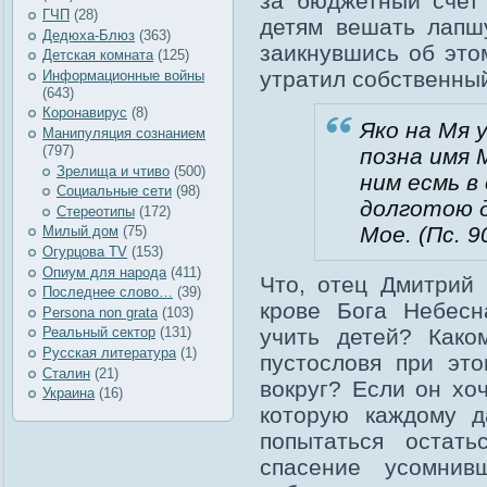
за бюджетный счет 
ГЧП
(28)
детям вешать лапш
Дедюха-Блюз
(363)
заикнувшись об это
Детская комната
(125)
утратил собственны
Информационные войны
(643)
Коронавирус
(8)
Я
ко на Мя 
Манипуляция сознанием
(797)
позн
а
имя М
Зрелища и чтиво
(500)
ним есмь в 
Социальные сети
(98)
долгот
о
ю 
Стереотипы
(172)
Мое. (Пс. 9
Милый дом
(75)
Огурцова TV
(153)
Опиум для народа
(411)
Что, отец Дмитрий 
Последнее слово…
(39)
кр
о
ве Бога Небесн
Рersona non grata
(103)
учить детей? Како
Реальный сектор
(131)
Русская литература
(1)
пустословя при эт
Сталин
(21)
вокруг? Если он хо
Украина
(16)
которую каждому 
попытаться остат
спасение усомнив