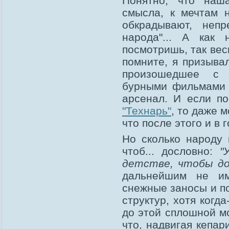
Понятно, что наш
смысла, к мечтам н
обкрадывают, неп
народа"... А как 
посмотришь, так вес
помните, я призывал
произошедшее с 
бурными фильмами 
арсенал. И если по
"Технарь"
, то даже 
что после этого и в
Но сколько народу 
чтоб... дословно:
"
детстве, чтобы до
дальнейшим не им
снежные заносы и п
структур, хотя ког
до этой сплошной м
что, надвигая кепар