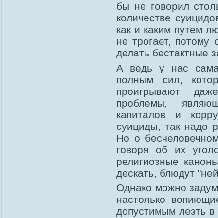
бы не говорил стол
количестве суицидов
как и каким путем л
не трогает, потому
делать бестактные з
А ведь у нас сама
полным сил, кото
проигрывают даж
проблемы, являю
капиталов и корру
суициды, так надо 
Но о бесчеловечном
говоря об их угол
религиозные каноны
дескать, блюдут "не
Однако можно задум
настолько вопиющи
допустимым лезть в 