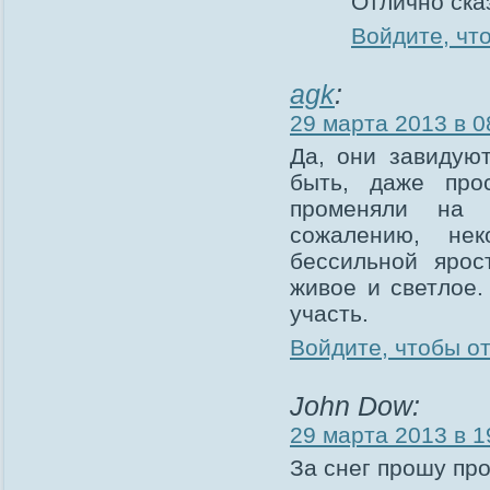
Отлично ска
Войдите, чт
agk
:
29 марта 2013 в 0
Да, они завидую
быть, даже про
променяли на б
сожалению, не
бессильной ярос
живое и светлое.
участь.
Войдите, чтобы о
John Dow:
29 марта 2013 в 1
За снег прошу пр