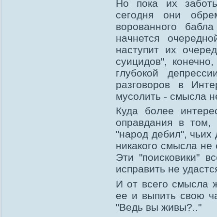
Но пока их заботы
сегодня они обре
ворованного бабл
начнется очередн
наступит их очеред
суицидов", конечно
глубокой депресс
разговоров в Инте
мусолить - смысла н
Куда более интере
оправдания в том,
"народ дебил", чьих
никакого смысла не 
Эти "поисковики" в
исправить не удастс
И от всего смысла 
ее и выпить свою ч
"Ведь вы живы?.."