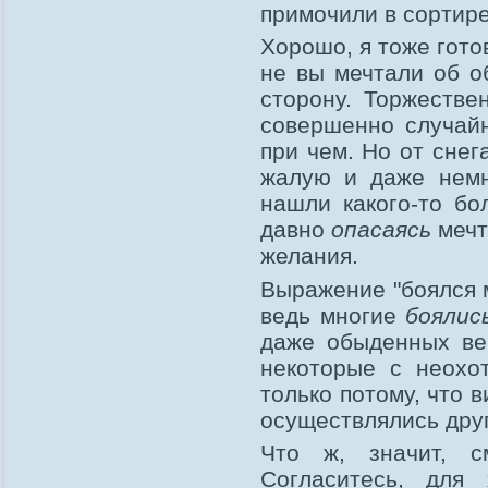
примочили в сортире
Хорошо, я тоже гото
не вы мечтали об о
сторону. Торжестве
совершенно случай
при чем. Но от снег
жалую и даже немн
нашли какого-то бо
давно
опасаясь
мечт
желания.
Выражение "боялся 
ведь многие
боялис
даже обыденных ве
некоторые с неохо
только потому, что 
осуществлялись дру
Что ж, значит, с
Согласитесь, для