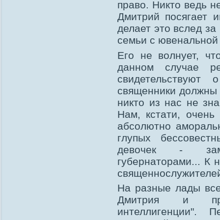
право. Никто ведь н
Дмитрий посягает 
делает это вслед за
семьи с ювенальной
Его не волнует, чт
данном случае р
свидетельствуют 
священники должны п
никто из нас не зна
Нам, кстати, очень
абсолютно аморальн
глупых бессовест
девочек - заме
губернаторами... К 
священнослужителей 
На разные лады все
Дмитрия и пре
интеллигенции". 