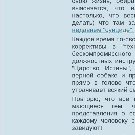
свою жизнь, обир
выясняется, что 
настолько, что ве
делать) что там 
недавнем "суициде".
Каждое время по-сво
коррективы в "тех
бескомпромиссного
должностных инстру
"Царство Истины",
верной собаке и п
прямо в голове что
утрачивает всякий с
Повторю, что все
мающиеся тем, 
представления о с
каждому человеку 
завидуют!