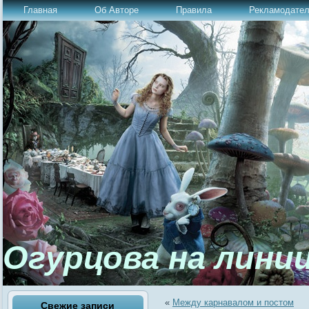
Главная
Об Авторе
Правила
Рекламодате
Огурцова на лини
«
Между карнавалом и постом
Свежие записи