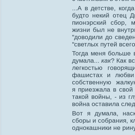
...А в детстве, ког
будто некий отец 
пионэрский сбор, 
жизни был не внутри
"доводили до сведен
"светлых путей всег
Тогда меня больше 
думала...
как
? Как в
легкостью говоря
фашистах и любви 
собственную жалк
я приезжала в свой 
такой войны, - из г
война оставила след
Вот я думала, наско
сборы и собрания, к
однокашники не рину