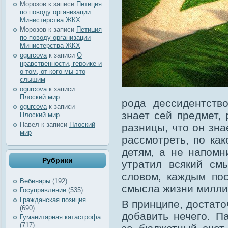
Морозов
к записи
Петиция
по поводу организации
Министерства ЖКХ
Морозов
к записи
Петиция
по поводу организации
Министерства ЖКХ
ogurcova
к записи
О
нравственности, героике и
о том, от кого мы это
слышим
ogurcova
к записи
Плоский мир
рода дессидентств
ogurcova
к записи
знает сей предмет,
Плоский мир
Павел
к записи
Плоский
разницы, что он зна
мир
рассмотреть, по ка
детям, а не напомн
Рубрики
утратил всякий см
словом, каждым пос
Вебинары
(192)
смысла жизни милли
Госуправление
(535)
Гражданская позиция
В принципе, достато
(690)
добавить нечего. П
Гуманитарная катастрофа
(717)