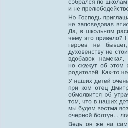
собрался по школам 
и не прелюбодейство
Но Господь приглаш
не заповедовав впи
Да, в школьном рас
чему это привело? 
героев не бывает
духовенству не сто
вдобавок намекая
но скажут об этом 
родителей. Как-то н
У наших детей очень
при ком отец Дмитр
обмолвится об утр
том, что в наших де
мы будем вестма воз
очерной болтун... лг
Ведь он же на сам