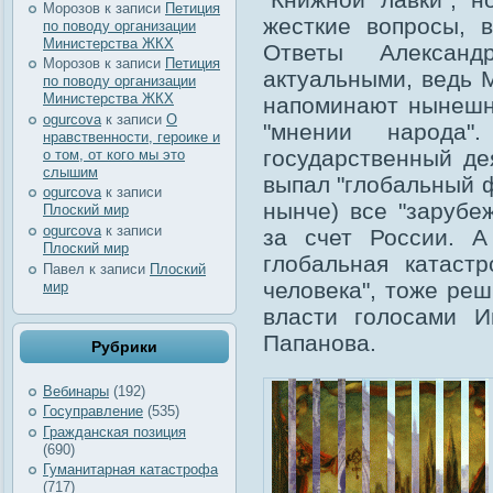
Морозов
к записи
Петиция
жесткие вопросы, 
по поводу организации
Министерства ЖКХ
Ответы Александ
Морозов
к записи
Петиция
актуальными, ведь 
по поводу организации
Министерства ЖКХ
напоминают нынешн
ogurcova
к записи
О
"мнении народа
нравственности, героике и
государственный де
о том, от кого мы это
слышим
выпал "глобальный ф
ogurcova
к записи
нынче) все "зарубе
Плоский мир
ogurcova
к записи
за счет России. А
Плоский мир
глобальная катаст
Павел
к записи
Плоский
человека", тоже ре
мир
власти голосами И
Папанова.
Рубрики
Вебинары
(192)
Госуправление
(535)
Гражданская позиция
(690)
Гуманитарная катастрофа
(717)