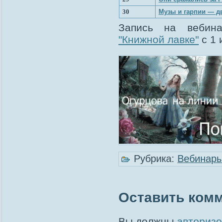
30
Музы и гарпии — д
Запись на вебин
"Книжной лавке"
с 1 
Рубрика:
Вебинар
Оставить ком
Вы должны
авторизо