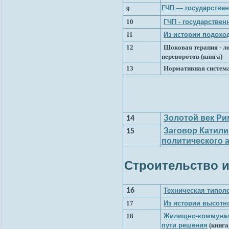
ГЧП — государствен
9
10
ГЧП - государствен
11
Из истории подохо
12
Шоковая терапия - л
переворотов
(книга)
13
Нормативная система
Золотой век Р
14
Заговор Катили
15
политического 
Строительство 
16
Техническая типол
17
Из истории высотн
18
Жилищно-коммуналь
пути решения
(книга