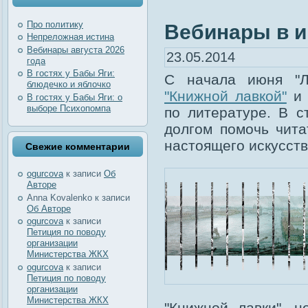
Про политику
Вебинары в 
Непреложная истина
Вебинары августа 2026
23.05.2014
года
В гостях у Бабы Яги:
С начала июня "Л
блюдечко и яблочко
"Книжной лавкой"
В гостях у Бабы Яги: о
выборе Психопомпа
по литературе. В 
долгом помочь чита
настоящего искусств
Свежие комментарии
ogurcova
к записи
Об
Авторе
Anna Kovalenko
к записи
Об Авторе
ogurcova
к записи
Петиция по поводу
организации
Министерства ЖКХ
ogurcova
к записи
Петиция по поводу
организации
Министерства ЖКХ
"Книжной лавки", 