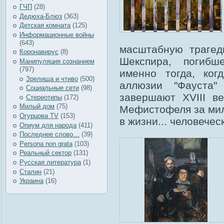
ГЧП
(28)
Дедюха-Блюз
(363)
Детская комната
(125)
Информационные войны
(643)
масштабную трагед
Коронавирус
(8)
Шекспира, погибш
Манипуляция сознанием
(797)
именно тогда, ко
Зрелища и чтиво
(500)
аллюзии "Фауста"
Социальные сети
(98)
завершают ХVIII в
Стереотипы
(172)
Милый дом
(75)
Мефистофеля за мил
Огурцова TV
(153)
в жизни... человечес
Опиум для народа
(411)
Последнее слово…
(39)
Рersona non grata
(103)
Реальный сектор
(131)
Русская литература
(1)
Сталин
(21)
Украина
(16)