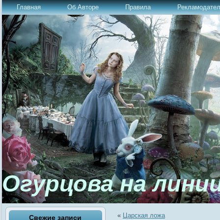
Главная
Об Авторе
Правила
Рекламодате
Огурцова на лини
«
Царская ложа
Свежие записи