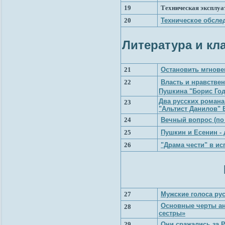
19
Техническая эксплуа
20
Техническое обсле
Литература и кл
21
Остановить мгновен
22
Власть и нравстве
Пушкина "Борис Год
Два русских романа:
23
"Альтист Данилов" 
24
Вечный вопрос (по 
25
Пушкин и Есенин - 
26
"Драма чести" в ис
27
Мужские голоса рус
Основные черты ан
28
сестры»
29
Они сражались за 