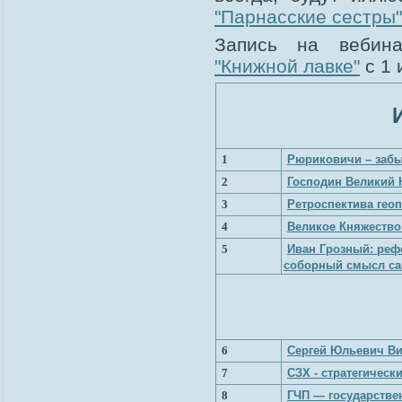
"Парнасские сестры"
Запись на вебин
"Книжной лавке"
с 1 
1
Рюриковичи – забы
2
Господин Великий 
3
Ретроспектива гео
4
Великое Княжество
5
Иван Грозный: реф
соборный смысл с
6
Сергей Юльевич Ви
7
СЗХ - стратегическ
8
ГЧП — государствен