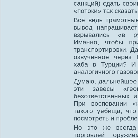
санкций) сдать сво
«потоки» так сказать
Все ведь грамотные
вывод напрашивает
взрывались «в ру
Именно, чтобы пр
транспортировки. Д
озвученное через 
хаба в Турции? И 
аналогичного газово
Думаю, дальнейшее 
эти завесы «гео
безответственных 
При воспевании «н
такого уебища, чт
посмотреть и пробле
Но это же всегда
торговлей оружие