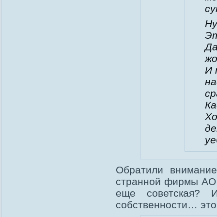
су
Ну
Эт
Да
жо
И 
на
ср
К
Хо
де
уе
Обратили внимание
странной фирмы АО 
еще советская? 
собственности… это