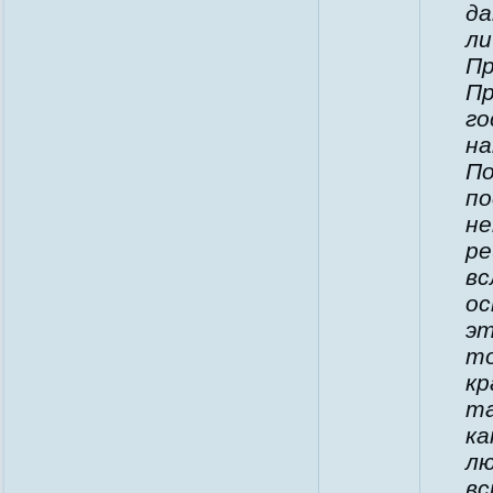
да
ли
Пр
Пр
го
на
По
по
не
ре
вс
ос
эт
то
кр
та
ка
лю
вс