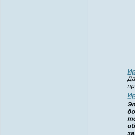
И
Да
пр
И
Эт
д
т
об
з