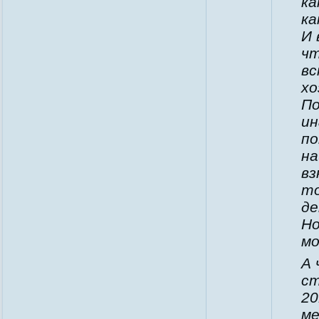
ка
ка
И 
чт
вс
хо
По
ин
по
на
вз
то
де
Но
мо
А 
ст
20
ме