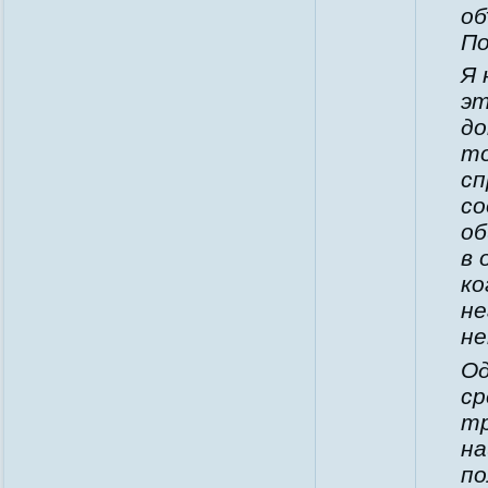
об
По
Я 
эт
до
то
сп
со
об
в 
ко
не
не
Од
ср
тр
на
по