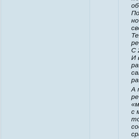
об
По
но
св
Те
ре
С 
И 
ра
са
ра
А 
ре
«м
с 
то
со
ср