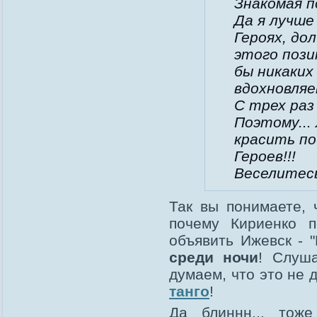
Знакомая 
Да я лучше
Героях, до
этого пози
бы никаких
вдохновляе
С трех раз 
Поэтому...
красить по
Героев!!!
Веселитесь
Так вы понимаете, 
почему Кириенко 
объявить Ижевск - 
среди ночи
! Слуш
думаем, что это не 
танго
!
Да блиннн... тож