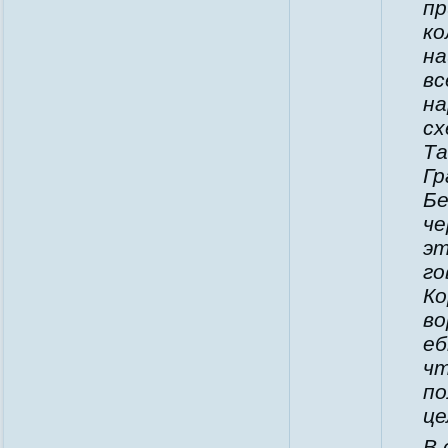
пр
ко
на
вс
на
сх
Та
Гр
Бе
че
эт
го
Ко
во
еб
чт
по
це
В 