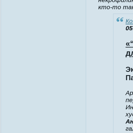
кто-то так
К
05
«
д
Э
П
Ар
пе
Ин
ху
А
г