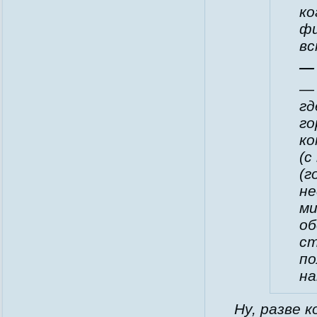
ко
фи
вс
—
— 
гд
го
ко
(с
(г
не
ми
об
ст
по
на
Ну, разве 