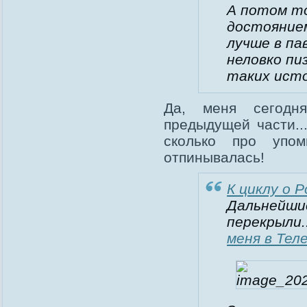
А потом т
достояние
лучше в па
неловко пи
таких исто
Да, меня сегодн
предыдущей части..
сколько про упо
отпинывалась!
К циклу о 
Дальнейши
перекрыли.
меня в Тел