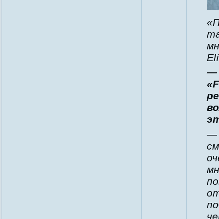
«П
та
мн
Eli
—
«F
ре
во
э
— 
см
оч
мн
по
от
по
че