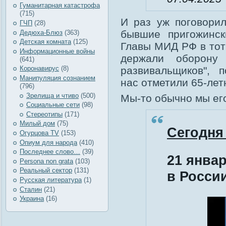
Гуманитарная катастрофа
(715)
И раз уж поговорил
ГЧП
(28)
бывшие пригожинск
Дедюха-Блюз
(363)
Детская комната
(125)
Главы МИД РФ в тот
Информационные войны
держали оборону 
(641)
развивальщиков", п
Коронавирус
(8)
Манипуляция сознанием
нас отметили 65-лет
(796)
Зрелища и чтиво
(500)
Мы-то обычно мы его
Социальные сети
(98)
Стереотипы
(171)
Милый дом
(75)
Сегодня
Огурцова TV
(153)
Опиум для народа
(410)
Последнее слово…
(39)
21 янва
Рersona non grata
(103)
Реальный сектор
(131)
в Росси
Русская литература
(1)
Сталин
(21)
Украина
(16)