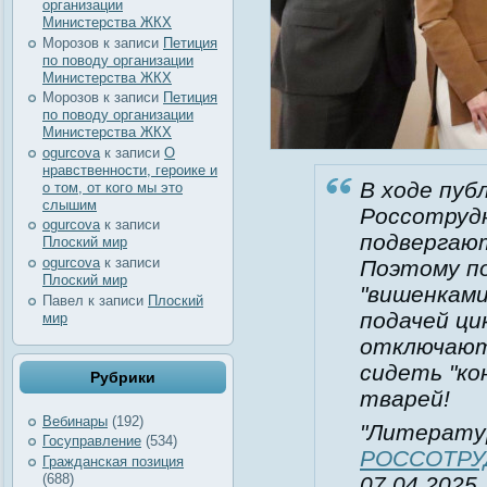
организации
Министерства ЖКХ
Морозов
к записи
Петиция
по поводу организации
Министерства ЖКХ
Морозов
к записи
Петиция
по поводу организации
Министерства ЖКХ
ogurcova
к записи
О
нравственности, героике и
В ходе пуб
о том, от кого мы это
слышим
Россотруд
ogurcova
к записи
подвергаю
Плоский мир
ogurcova
к записи
Поэтому по
Плоский мир
"вишенками
Павел
к записи
Плоский
подачей ци
мир
отключают 
сидеть "ко
Рубрики
тварей!
Вебинары
(192)
"Литератур
Госуправление
(534)
РОССОТРУ
Гражданская позиция
(688)
07.04.2025