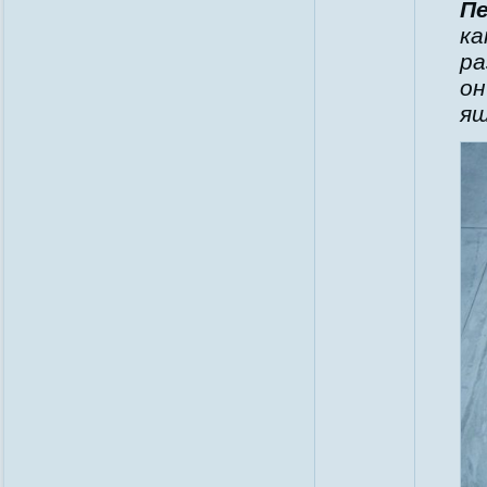
Пе
ка
ра
он
ящ