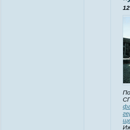
12
По
СП
фа
ге
ще
Иж