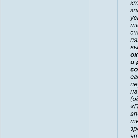
кт
эп
ус
та
сч
пя
вы
ок
и 
со
ег
пе
на
(о
«П
вп
те
зр
чт