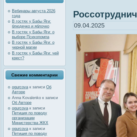
Вебинары августа 2026
Россотруднич
года
В гостях у Бабы Яги:
09.04.2025
блюдечко и яблочко
В гостях у Бабы Яги: о
выборе Психопомпа
В гостях у Бабы Яги: о
черной магии
В гостях у Бабы Яги: чей
крест?
Свежие комментарии
ogurcova
к записи
Об
Авторе
Anna Kovalenko
к записи
Об Авторе
ogurcova
к записи
Петиция по поводу
организации
Министерства ЖКХ
ogurcova
к записи
Петиция по поводу