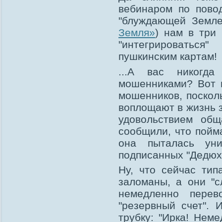
вебинаром по пово
"блуждающей Земле
Земля»
) нам в три
"интегрироваться
пушкинским картам!
...А вас никогд
мошенниками? Вот м
мошенников, поскол
воплощают в жизнь з
удовольствием об
сообщили, что пойм
она пыталась уни
подписанных "Дедюх
Ну, что сейчас тип
заломаны, а они "с
немедленно пере
"резервный счет".
трубку: "Ирка! Нем