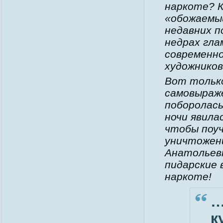
наркоте? К
«обожаемый
недавних п
недрах гла
современно
художников
Вот тольк
самовыраже
поборолась
ночи явила
чтобы поу
уничтожени
Анатольев
пидарские 
наркоте!
…
к