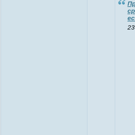
П
ср
е
23