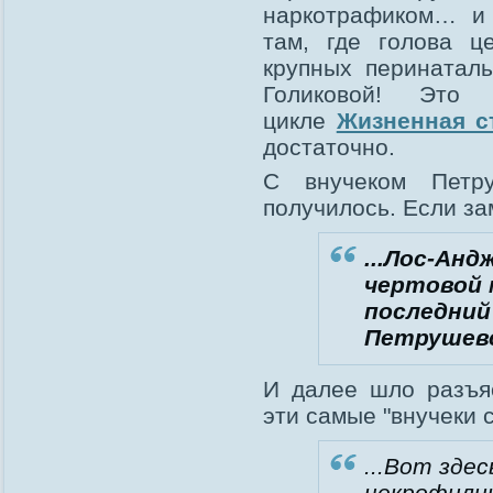
наркотрафиком… и
там, где голова ц
крупных перинаталь
Голиковой! Это
цикле
Жизненная с
достаточно.
С внучеком Петру
получилось. Если за
...Лос-Анд
чертовой 
последний 
Петрушевс
И далее шло разъя
эти самые "внучеки с
...Вот зде
некрофилию