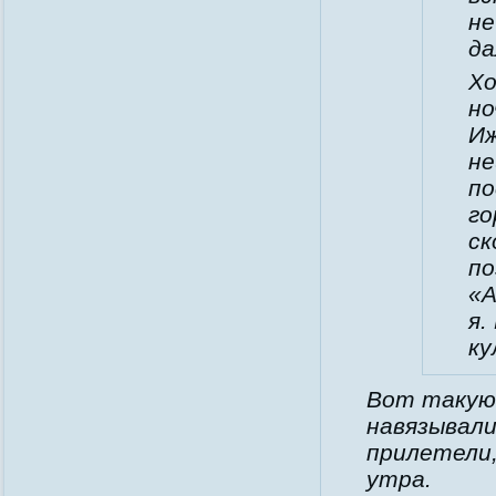
не
да
Хо
но
Иж
не
по
го
ск
по
«А
я.
ку
Вот такую 
навязывали
прилетели,
утра.