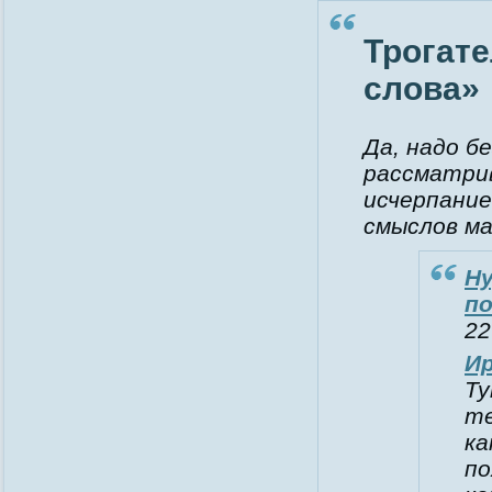
Трогат
слова»
Да, надо б
рассматрив
исчерпание
смыслов м
Ну
по
22
И
Ту
те
ка
по