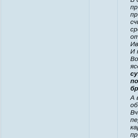
пр
пр
сч
ср
от
Ив
И 
Во
яс
су
по
бр
А 
об
Вч
пе
ка
пр