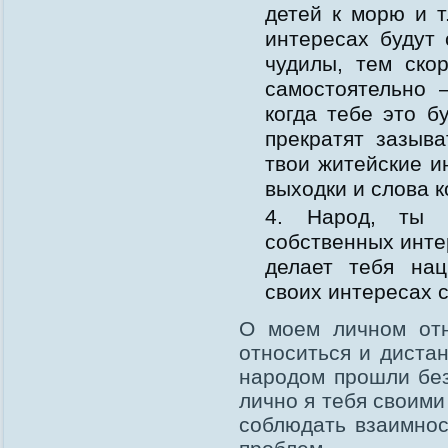
детей к морю и т
интересах будут 
чудилы, тем ско
самостоятельно —
когда тебе это б
прекратят зазыв
твои житейские и
выходки и слова к
Народ, ты в
собственных инте
делает тебя на
своих интересах с
О моем личном отн
относиться и диста
народом прошли без
лично я тебя своим
соблюдать взаимнос