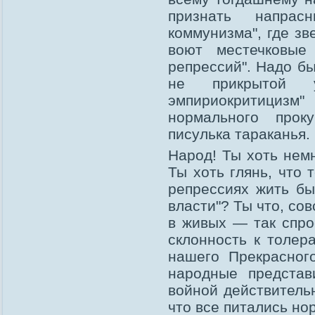
признать напра
коммунизма", где зв
воют местечковые
репрессий". Надо бы
не прикрытой 
эмпириокритициз
нормального прок
писулька тараканья.
Народ! Ты хоть нем
Ты хоть глянь, что 
репрессиях жить бы
власти"? Ты что, со
в живых — так спро
склонность к толер
нашего Прекрасног
народные представ
войной действительн
что все питались но