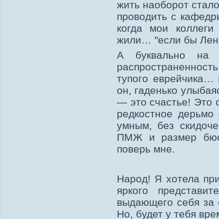
жить наоборот стало
проводить с кафедр
когда мои коллеги
жили… "если бы Лен
А буквально на 
распространенность
тупого еврейчика… к
он, гаденько улыбая
— это счастье! Это 
редкостное дерьмо 
умным, без скидоче
ПМЖ и размер бюст
поверь мне.
Народ! Я хотела пр
яркого представит
выдающего себя за 
Но, будет у тебя вр