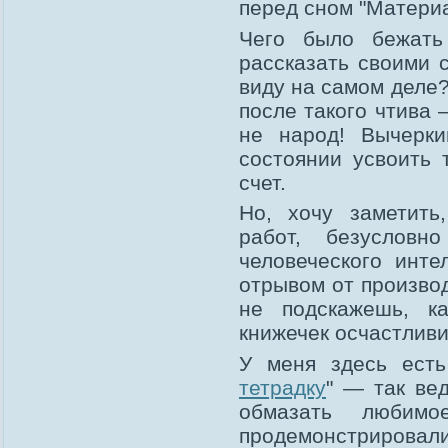
перед сном "Матери
Чего было бежать
рассказать своими 
виду на самом деле?
после такого чтива 
не народ! Вычерки
состоянии усвоить 
счет.
Но, хочу заметить
работ, безусловн
человеческого инте
отрывом от производ
не подскажешь, к
книжечек осчастлив
У меня здесь есть
тетрадку
" — так ве
обмазать любимо
продемонстрировал