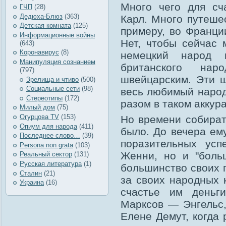
Много чего для сч
ГЧП
(28)
Дедюха-Блюз
(363)
Карл. Много путешес
Детская комната
(125)
примеру, во Франци
Информационные войны
Нет, чтобы сейчас 
(643)
Коронавирус
(8)
немецкий народ
Манипуляция сознанием
британского нар
(797)
швейцарским. Эти 
Зрелища и чтиво
(500)
Социальные сети
(98)
весь любимый народ
Стереотипы
(172)
разом в таком аккур
Милый дом
(75)
Огурцова TV
(153)
Но времени собират
Опиум для народа
(411)
было. До вечера ем
Последнее слово…
(39)
поразительных усп
Рersona non grata
(103)
Женни, но и "боль
Реальный сектор
(131)
Русская литература
(1)
большинство своих 
Сталин
(21)
за своих народных 
Украина
(16)
счастье им деньг
Марксов — Энгельс,
Елене Демут, когда 