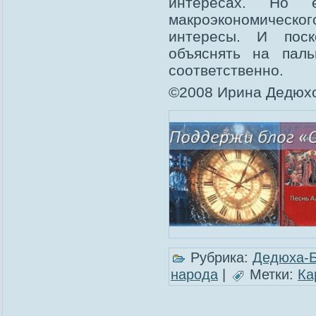
интересах. Но
макроэкономического
интересы. И поск
объяснять на пал
соответственно.
©2008 Ирина Дедюхо
Рубрика:
Дедюха-
народа
|
Метки:
Ка