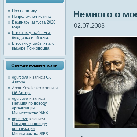
Про политику
Немного о мо
Непреложная истина
Вебинары августа 2026
02.07.2008
года
В гостях у Бабы Яги:
блюдечко и яблочко
В гостях у Бабы Яги: о
выборе Психопомпа
Свежие комментарии
ogurcova
к записи
Об
Авторе
Anna Kovalenko
к записи
Об Авторе
ogurcova
к записи
Петиция по поводу
организации
Министерства ЖКХ
ogurcova
к записи
Петиция по поводу
организации
Министерства ЖКХ