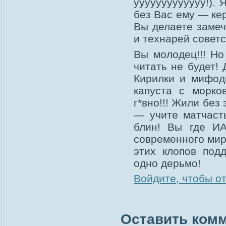
ууууууууууууу!).
без Вас ему — ке
Вы делаете замеч
и технарей советс
Вы молодец!!! Но
читать не будет!
Кирилки и мифод
капуста с морк
г*вно!!! Жили без
— учите матчаст
блин! Вы где ИА
современного мира не
этих клопов под
одно дерьмо!
Войдите, чтобы о
Оставить ком