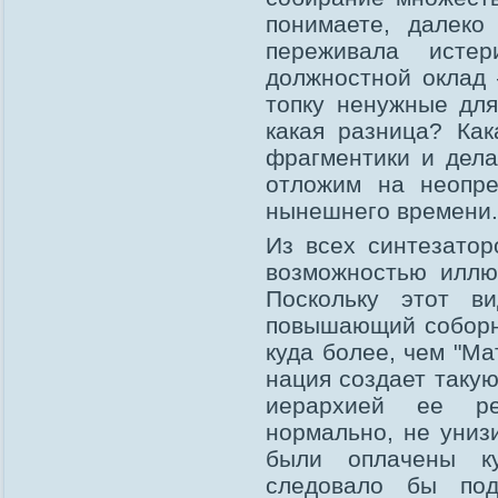
понимаете, далеко
переживала исте
должностной оклад
топку ненужные дл
какая разница? Как
фрагментики и дел
отложим на неопре
нынешнего времени.
Из всех синтезато
возможностью иллю
Поскольку этот в
повышающий соборн
куда более, чем "М
нация создает таку
иерархией ее ре
нормально, не униз
были оплачены ку
следовало бы под