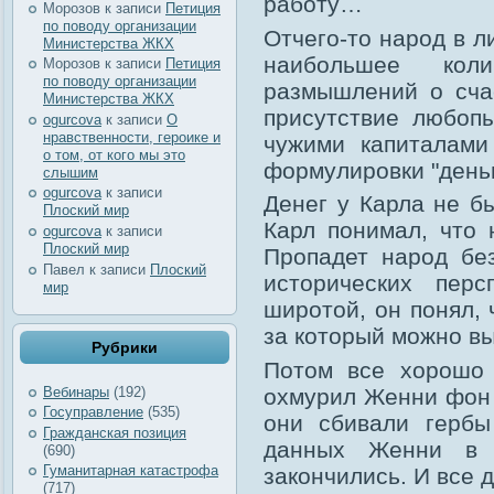
работу…
Морозов
к записи
Петиция
по поводу организации
Отчего-то народ в л
Министерства ЖКХ
наибольшее кол
Морозов
к записи
Петиция
по поводу организации
размышлений о сча
Министерства ЖКХ
присутствие любоп
ogurcova
к записи
О
нравственности, героике и
чужими капиталами
о том, от кого мы это
формулировки "деньг
слышим
ogurcova
к записи
Денег у Карла не бы
Плоский мир
Карл понимал, что 
ogurcova
к записи
Плоский мир
Пропадет народ бе
Павел
к записи
Плоский
исторических пер
мир
широтой, он понял, 
за который можно в
Рубрики
Потом все хорошо 
охмурил Женни фон 
Вебинары
(192)
Госуправление
(535)
они сбивали гербы
Гражданская позиция
данных Женни в п
(690)
Гуманитарная катастрофа
закончились. И все 
(717)