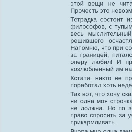
этой вещи не чита
Прочесть это невоз
Тетрадка состоит и
философов, с тупы
весь мыслительный
решившего осчаст
Напомню, что при с
за границей, питал
оперу любил! И пр
возлюбленный им на
Кстати, никто не п
поработал хоть неде
Так вот, что хочу ск
ни одна моя строчк
не должна. Но по 
право спросить за 
прикармливать.
Вчера мне одна дама