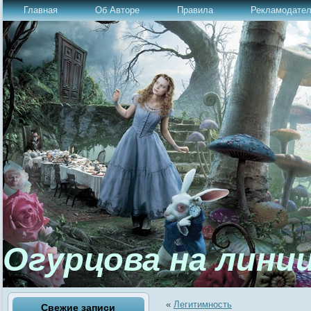
Главная
Об Авторе
Правила
Рекламодате
Огурцова на лини
«
Легитимность
Свежие записи