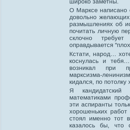
широко заметны.
О Марксе написано 
довольно желающих 
размышлениях об ис
почитать личную пе
склочно требует
оправдывается "плох
Кстати, народ… хот
коснулась и тебя…
возникал при пр
марксизма-ленинизм
кидался, по потолку 
Я кандидатский 
математиками проф
эти аспиранты толь
хорошеньких работ
стоял именно тот в
казалось бы, что 