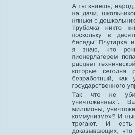
A ты знаешь, народ
на дачи, школьнико
няньки с дошкольник
Трубачка никто к
поскольку в деся
беседы" Плутарха, и
я знаю, что реч
пионерлагерем поп
расцвет техническо
которые сегодня 
безработный, как 
государственного уп
Так что не убив
уничтоженных". 
миллионы, уничтоже
коммунизме»? И ны
трогают. И есть
доказывающих, что