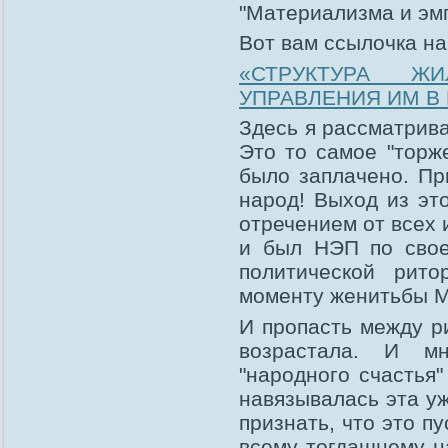
"Материализма и эм
Вот вам ссылочка на
«СТРУКТУРА 
УПРАВЛЕНИЯ ИМ В
Здесь я рассматрив
Это то самое "торж
было заплачено. Пр
народ! Выход из эт
отречением от всех
и был НЭП по свое
политической рито
моменту женитьбы М
И пропасть между р
возрастала. И мн
"народного счастья
навязывалась эта у
признать, что это п
всему тогдашнему н