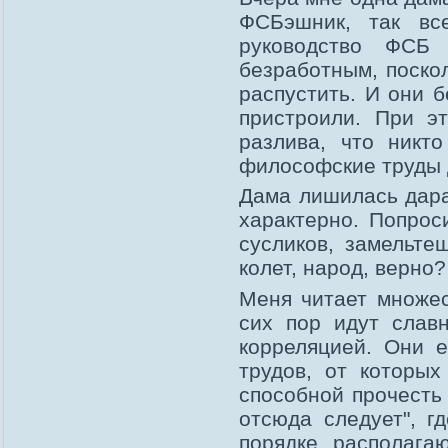
ФСБэшник, так вс
руководство ФСБ
безработным, поско
распустить. И они б
пристроили. При э
разлива, что никт
философские труды д
Дама лишилась дара
характерно. Попрос
сусликов, замельте
колет, народ, верно?
Меня читает множес
сих пор идут слав
корреляцией. Они 
трудов, от которых
способной прочесть
отсюда следует", г
порядке располага