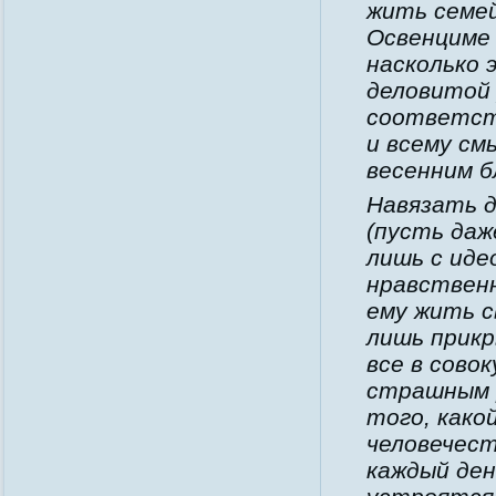
жить семе
Освенциме 
насколько 
деловитой 
соответств
и всему см
весенним б
Навязать д
(пусть даже
лишь с иде
нравственн
ему жить св
лишь прикр
все в сово
страшным 
того, како
человечест
каждый ден