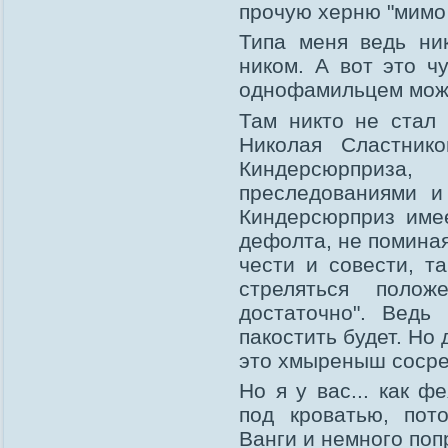
прочую херню "мимо 
Типа меня ведь ни
ником. А вот это ч
однофамильцем можн
Там никто не стал 
Николая Сластник
Киндерсюрприза
преследованиями и
Киндерсюрприз име
дефолта, не помина
чести и совести, т
стреляться полож
достаточно". Ведь
пакостить будет. Но
это хмыреныш сосре
Но я у вас... как ф
под кроватью, пот
Ванги и немного поп