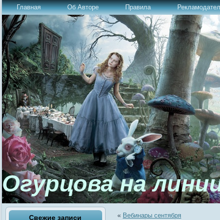
Главная
Об Авторе
Правила
Рекламодате
Огурцова на лини
«
Вебинары сентября
Свежие записи