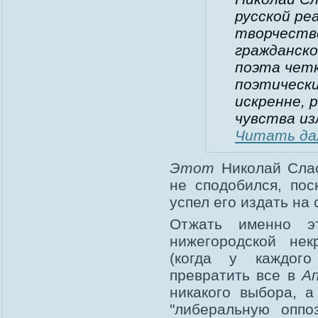
русской ре
творчестве
гражданско
поэта четк
поэтически
искренне, 
чувства из
Читать да
Этот
Николай Слас
не сподобился, пос
успел его издать на
Отжать именно э
нижегородской не
(когда у каждого
превратить все в
А
никакого выбора, а
"либеральную оппоз