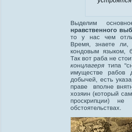
устроятся 
Выделим основ
нравственного выб
то у нас чем отли
Время, знаете ли,
кондовым языком, б
Так вот раба не сто
концлагеря
типа "сн
имуществе рабов д
добычей, есть указ
праве вполне внятн
хозяин (который сам
проскрипции) не
обстоятельствах.