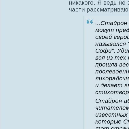
никакого. Я ведь не
части рассматриваю
...Стайрон
могут пре
своей геро
назывался
Софи". Уди
вся из тех
прошла вес
послевоенн
лихорадочн
и делает в
стихотвор
Стайрон а
читателем
известных
которые Ст
тот страш