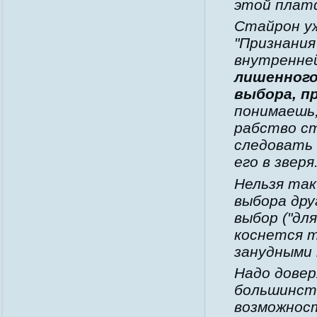
этой платф
Стайрон уж
"Признания
внутренне
лишенного
выбора, п
понимаешь,
рабство с
следовать 
его в зверя
Нельзя та
выбора дру
выбор ("для
коснется т
занудными
Надо довер
большинств
возможност