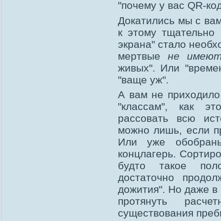
"почему у вас QR-ко
Докатились мы с вам
к этому тщательно 
экрана" стало необх
мертвые
не имеют
живых". Или "време
"ваще уж".
А вам не приходило
"классам", как э
рассовать всю ис
можно лишь, если 
Или уже обобраны
концлагерь. Сортиро
будто такое по
достаточно продол
дожития". Но даже в
протянуть расче
существования пребы