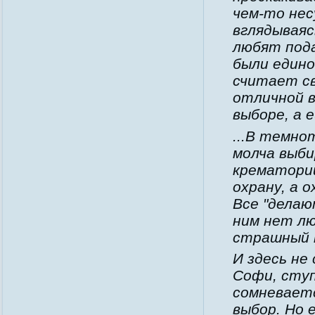
чем-то не
вглядываяс
любят под
были едино
считает св
отличной 
выборе, а 
...В темно
молча выби
крематори
охрану, а 
Все "делаю
ним нет лю
страшный 
И здесь не
Софи, ступ
сомневаетс
выбор. Но 