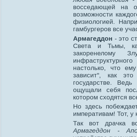
восседающей на о
возможности каждог
физиологией. Напр
гамбургеров все уча
Армагеддон
- это с
Света и Тьмы, ка
закоренелому 
инфраструктурного
настолько, что ем
зависит", как эт
государстве. Ведь
ощущали себя пос
котором сходятся вс
Но здесь побеждает
императивам! Тот, у
Так вот драчка 
Армагеддон - Апо