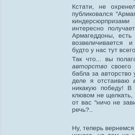
Кстати, не охрене
публиковался "Арма
киндерсюрпризам
интересно получае
Армагеддоны, есть 
возвеличивается и
будто у нас тут всег
Так что... вы пола
авторство
своего 
бабла за авторство 
деле я отстаиваю
никакую победу! 
клювом не щелкать,
от вас "ничо не за
речь?..
Ну, теперь вернемся