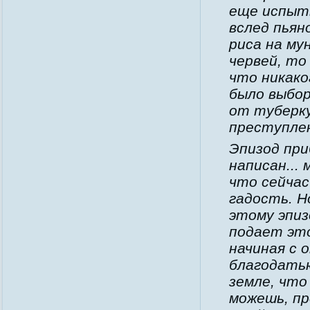
еще испыт
вслед пьян
риса на му
червей, то
что никаког
было выбор
от туберку
преступлен
Эпизод пр
написан...
что сейчас
гадость. Н
этому эпиз
подает это
начиная с 
благодатью
земле, что
можешь, пр