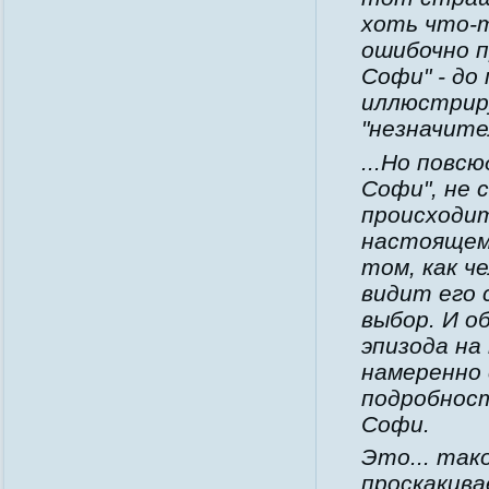
хоть что-т
ошибочно 
Софи" - до
иллюстриру
"незначит
...Но повс
Софи", не 
происходит
настоящем 
том, как ч
видит его 
выбор. И 
эпизода н
намеренно
подробнос
Софи.
Это... так
проскакива