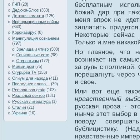
бесплатным испол
ГЧП
(28)
Дедюха-Блюз
(363)
божий дар при так
Детская комната
(125)
меня впрок не идет
Информационные войны
заплатить придется
(643)
Коронавирус
(8)
Некоторые сейчас 
Манипуляция сознанием
Только и мне никако
(797)
Зрелища и чтиво
(500)
Но главное, что 
Социальные сети
(98)
возникает на самы
Стереотипы
(172)
за рупь с полтиной.
Милый дом
(75)
Огурцова TV
(153)
перешагнуть через 
Опиум для народа
(411)
и свое.
Последнее слово…
(39)
Рersona non grata
(103)
Или вот еще тако
Реальный сектор
(131)
нравственный выб
Русская литература
(1)
русская проза - эт
Сталин
(21)
нынче этот выбор в
Украина
(16)
поводу соверша
бублицистику. (Н
нравственные импер