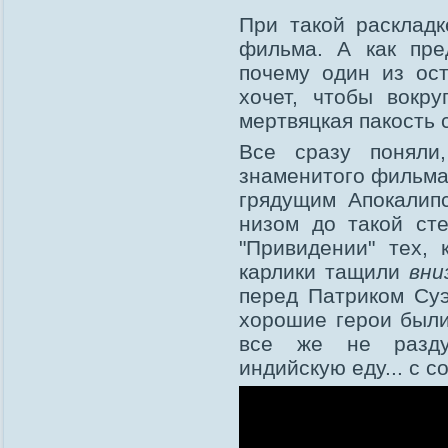
При такой раскладк
фильма. А как пре
почему один из ост
хочет, чтобы вокр
мертвяцкая пакость
Все сразу поняли
знаменитого фильм
грядущим Апокалип
низом до такой ст
"Привидении" тех, 
карлики тащили
вни
перед Патриком Суэ
хорошие герои были
все же не разду
индийскую еду... с с