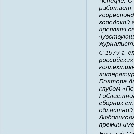
Чепецке. С
работает
корреспон
городской 
проявляя с
чувствующ
журналист
С 1979 г. 
российских
коллективн
литературн
Полтора д
клубом «По
I областно
сборник с
областной 
Любовиков
премии име
Николай С