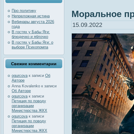
Про политику
Моральное пра
Непреложная истина
Вебинары августа 2026
15.09.2022
года
В гостях у Бабы Яги:
блюдечко и яблочко
В гостях у Бабы Яги: о
выборе Психопомпа
Свежие комментарии
ogurcova
к записи
Об
Авторе
Anna Kovalenko
к записи
Об Авторе
ogurcova
к записи
Петиция по поводу
организации
Министерства ЖКХ
ogurcova
к записи
Петиция по поводу
организации
Министерства ЖКХ