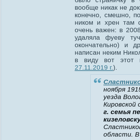
вообще никак не док
конечно, смешно, п
ником и хрен там 
очень важен: в 200
удаляла фуеву ту
окончательно) и д
написан неким Нико
в виду вот этот 
27.11.2019 г.
).
Сластнико
ноября 191
уезда Воло
Кировской 
г. семья п
кизеловск
Сластников
области. В 