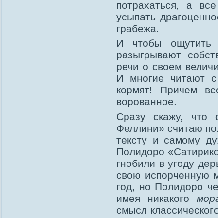
потрахаться, а вс
усыпать драгоценно
грабежа.
И чтобы ощутить 
разыгрывают собст
речи о своем велич
И многие читают с
кормят! Причем вс
ворованное.
Сразу скажу, что
Феллини» считаю по
тексту и самому д
Полидоро «Сатирико
гнобили в угоду дер
свою испорченную 
год, но Полидоро че
имея никакого
мор
смысл классического