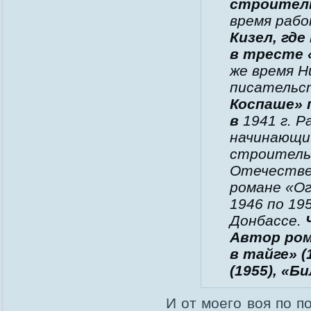
строител
время рабо
Кизел, где
в тресте
же время Н
писательс
Коспаше» 
в
1941 г. 
начинающи
строитель
Отечествен
романе «Ог
1946 по 19
Донбассе.
Ч
Автор ром
в тайге» (
(1955), «Б
И от моего воя по п