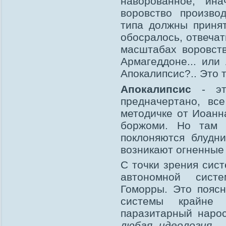
наворованное, ин
воровство произво
типа должны принят
обосралось, отвечат
масштабах воровст
Армагеддоне... или
Апокалипсис?.. Это 
Апокалипсис
- это
предначертано, вс
методичке от Иоанна
боржоми. Но там 
поклоняются блудн
возникают огненные 
С точки зрения сис
автономной систе
Гоморры. Это поясн
системы крайне 
паразитарный нарос
любая идеология
- 