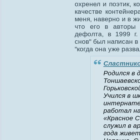
охренел и поэтик, к
качестве контейнер
меня, наверно и в ж
что его в авторы 
дефолта, в 1999 г
снов" был написан в
"когда она уже разв
Сластнико
Родился в 
Тоншаевско
Горьковско
Учился в ш
интернате,
работал на
«Красное С
служил в а
года живет 