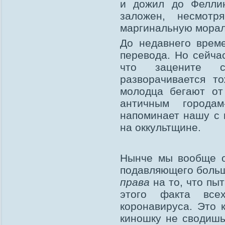
и дожил до Фелли
заложен, несмотр
маргинальную мораль
До недавнего врем
перевода. Но сейч
что зацените с
разворачивается т
молодца бегают от
античным города
напоминает нашу с 
на оккультщине.
Нынче мы вообще ок
подавляющего больш
права
на то, что пы
этого факта все
коронавируса. Это 
киношку не сводишь.