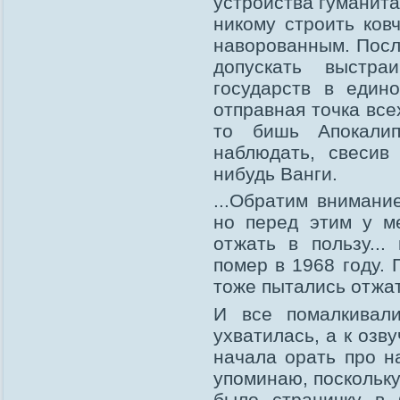
устройства гуманита
никому строить ков
наворованным. После
допускать выстра
государств в един
отправная точка все
то бишь Апокали
наблюдать, свесив
нибудь Ванги.
...Обратим внимани
но перед этим у м
отжать в пользу...
помер в 1968 году. 
тоже пытались отжат
И все помалкивали
ухватилась, а к озв
начала орать про н
упоминаю, поскольку
было страничку в 