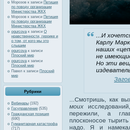
Морозов
к записи
Петиция
по поводу организации
Министерства ЖКХ
Морозов
к записи
Петиция
по поводу организации
Министерства ЖКХ
ogurcova
к записи
О
...И хочет
нравственности, героике и
о том, от кого мы это
Карлу Марк
слышим
наших «цеп
ogurcova
к записи
не имеющи
Плоский мир
ogurcova
к записи
Но эти вещ
Плоский мир
издеватель
Павел
к записи
Плоский
мир
Заго
Рубрики
...Смотришь, как в
Вебинары
(192)
моих
исследований,
Госуправление
(535)
пережили, а гл
Гражданская позиция
(690)
плосконосое тырить 
Гуманитарная катастрофа
надо. Я и намека
(717)