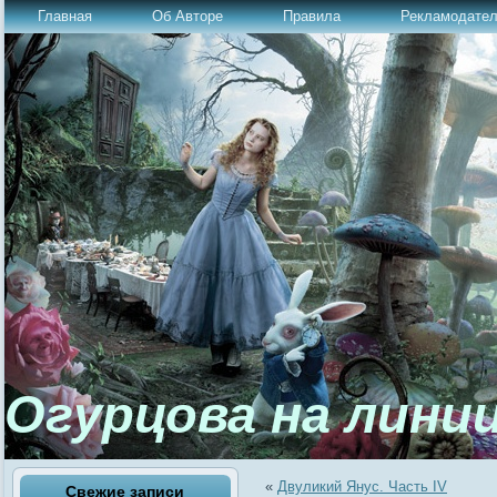
Главная
Об Авторе
Правила
Рекламодате
Огурцова на лини
«
Двуликий Янус. Часть IV
Свежие записи