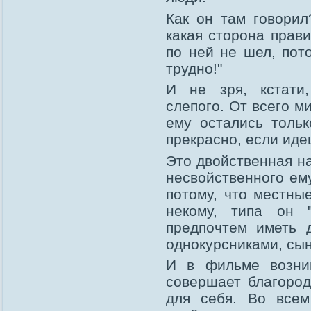
Как он там говорил
какая сторона прави
по ней не шел, пот
трудно!"
И не зря, кстати
слепого. От всего м
ему остались тольк
прекрасно, если иде
Это двойственная на
несвойственного ему
потому, что местны
некому, типа он 
предпочтем иметь 
однокурсниками, сы
И в фильме возник
совершает благород
для себя. Во всем