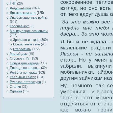
сокровенное, тепло
ГЧП
(28)
взгляд, но оно есть
Дедюха-Блюз
(363)
Детская комната
(125)
от чего вдруг душа 
Информационные войны
"За это можно все
(643)
Коронавирус
(8)
трудно мне тебя н
Манипуляция сознанием
двери... За это мож
(797)
Зрелища и чтиво
(500)
Я бы и не ждала, н
Социальные сети
(98)
маленькие радости
Стереотипы
(172)
Явился - не запыли
Милый дом
(75)
Огурцова TV
(153)
стала. Но у меня в
Опиум для народа
(411)
забрали, выкинул
Последнее слово…
(39)
мобильнички, айфо
Рersona non grata
(103)
другим зайчикам наз
Реальный сектор
(131)
Русская литература
(1)
Ну, немного так с
Сталин
(21)
умоешься... и в заса
Украина
(16)
Чтоб в этот момен
отделиться от стено
как можно проник