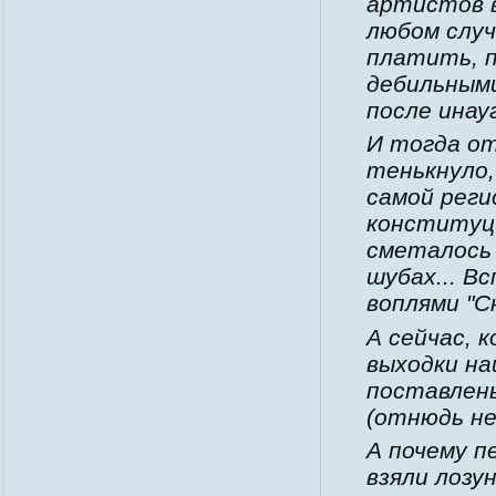
артистов в
любом случ
платить, 
дебильным
после инау
И тогда от
тенькнуло,
самой рег
конституци
сметалось 
шубах... В
воплями "С
А сейчас, 
выходки на
поставлены
(отнюдь не
А почему п
взяли лозу