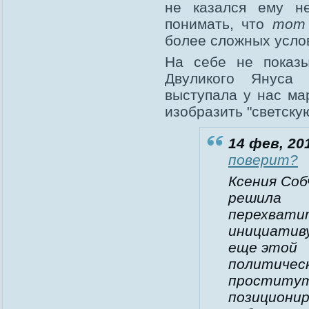
не казался ему н
понимать, что
тот
более сложных усло
На себе не показы
Двуликого Януса 
выступала у нас ма
изобразить "светску
14 фев, 20
поверит?
Ксения Соб
решила
перехвати
инициативу
еще этой
политичес
проститу
позициони