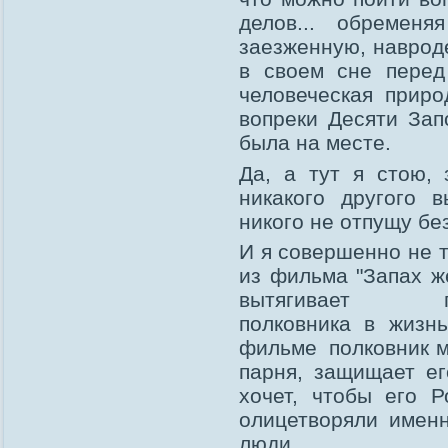
делов... обремен
заезженную, навроде
в своем сне перед
человеческая приро
вопреки Десяти Зап
была на месте.
Да, а тут я стою,
никакого другого 
никого не отпущу бе
И я совершенно не 
из фильма "Запах ж
вытягивает пои
полковника в жизн
фильме полковник м
парня, защищает ег
хочет, чтобы его 
олицетворяли имен
люди.