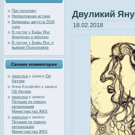
Про политику
Двуликий Яну
Непреложная истина
Вебинары августа 2026
18.02.2018
года
В гостях у Бабы Яги:
блюдечко и яблочко
В гостях у Бабы Яги: о
выборе Психопомпа
Свежие комментарии
ogurcova
к записи
Об
Авторе
Anna Kovalenko
к записи
Об Авторе
ogurcova
к записи
Петиция по поводу
организации
Министерства ЖКХ
ogurcova
к записи
Петиция по поводу
организации
Министерства ЖКХ