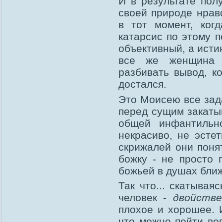
И в результате полу
своей природе нравс
в тот момент, ког
катарсис по этому п
объективный, а исти
все же женщина п
разбивать вывод, к
достался.
Это Моисею все зад
перед сущим закаты
общей инфантильн
некрасиво, не эсте
скрижалей они поня
божку - не просто 
божьей в душах бли
Так что... скатывая
человек -
двойстве
плохое и хорошее. 
что можно пойти во