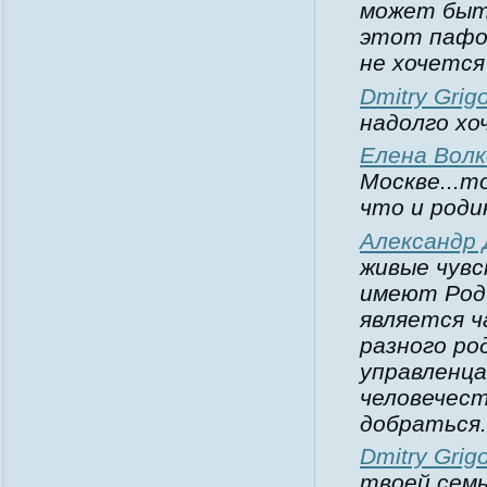
может быть
этот пафос
не хочется 
Dmitry Grigo
надолго хо
Елена Волк
Москве...т
что и роди
Александр 
живые чувс
имеют Роди
является 
разного ро
управленца
человечест
добраться.
Dmitry Grigo
твоей сем