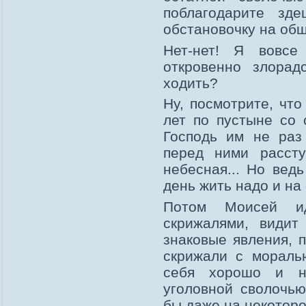
поблагодарите зд
обстановочку на об
Нет-нет! Я вовсе
откровенно злорад
ходить?
Ну, посмотрите, что
лет по пустыне со 
Господь им не раз
перед ними расст
небесная... Но вед
день жить надо и на
Потом Моисей и
скрижалями, видит
знаковые явления, 
скрижали с мораль
себя хорошо и н
уголовной сволочью
бы даже на некотор