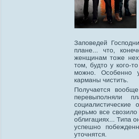
Заповедей Господн
плане... что, коне
женщинам тоже нехо
том, будто у кого-т
можно. Особенно у
карманы чистить.
Получается вообще
перевыполняли п
социалистические о
дерьмо все свозило
облигациях... Типа 
успешно побежденн
уточнятся.