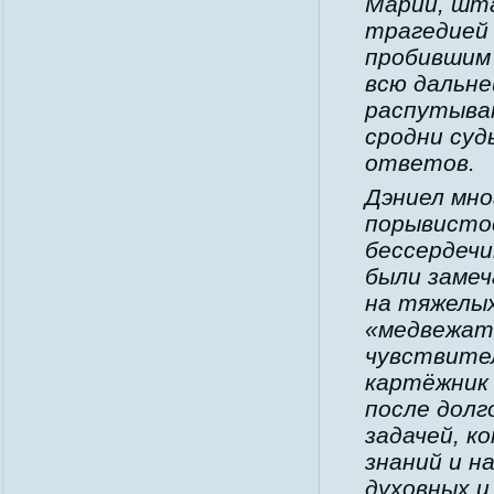
Марии, шт
трагедией 
пробившим 
всю дальне
распутыва
сродни суд
ответов
.
Дэниел мно
порывисто
бессердечи
были замеч
на тяжелых
«медвежат
чувствител
картёжник 
после долг
задачей, к
знаний и н
духовных и