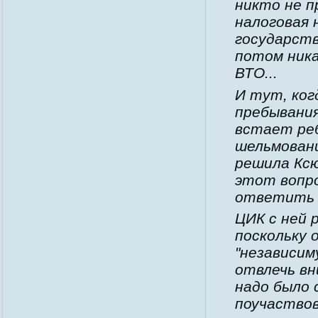
никто не пр
налоговая 
государст
потом ника
ВТО...
И тут, ког
пребывания
встает реб
шельмовани
решила Ксю
этот вопро
ответить 
ЦИК с ней 
поскольку 
"независим
отвлечь вн
надо было с
поучаствов