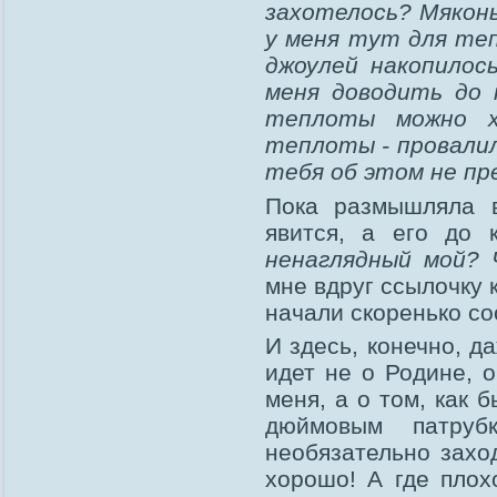
захотелось? Мяконь
у меня тут для те
джоулей накопилос
меня доводить до 
теплоты можно х
теплоты - провалил
тебя об этом не пр
Пока размышляла в
явится, а его до
ненаглядный мой? 
мне вдруг ссылочку 
начали скоренько с
И здесь, конечно, д
идет не о Родине, 
меня, а о том, как б
дюймовым патру
необязательно заход
хорошо! А где плох