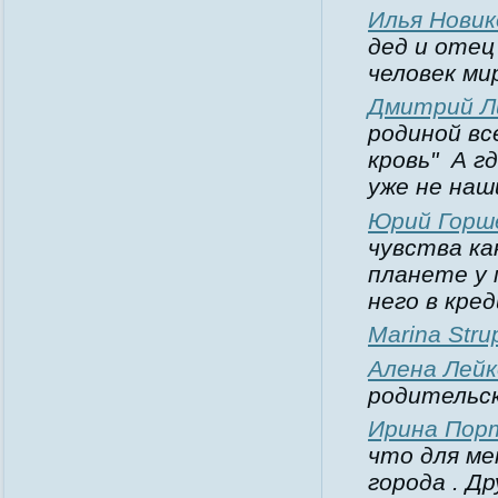
Илья Новик
дед и отец
человек ми
Дмитрий Л
родиной вс
кровь"
А г
уже не наш
Юрий Горш
чувства ка
планете у 
него в кре
Marina Stru
Алена Лейк
родительск
Ирина Пор
что для ме
города . Др