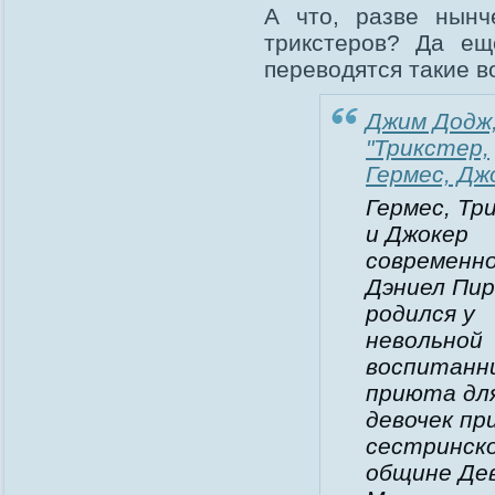
А что, разве нын
трикстеров? Да ещ
переводятся такие в
Джим Додж
"Трикстер,
Гермес, Дж
Гермес, Тр
и Джокер
современн
Дэниел Пир
родился у
невольной
воспитанн
приюта дл
девочек пр
сестринск
общине Де