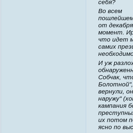
себя?
Во всем
пошлейшем 
от декабря
момент. И
что идет м
самих през
необходимо
И уж разло
обнаруженн
Собчак, чт
Болотной",
вернули, о
наружу" (х
кампания 
преступных
их потом п
ясно по в