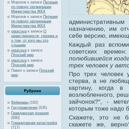
Морозов
к записи
Петиция
по поводу организации
Министерства ЖКХ
Морозов
к записи
Петиция
административны
по поводу организации
Министерства ЖКХ
назначению, им отч
ogurcova
к записи
О
себе версию, имеющ
нравственности, героике и
о том, от кого мы это
Каждый раз вспоми
слышим
советских време
ogurcova
к записи
Плоский мир
полюбившейся когда
ogurcova
к записи
трех человек у авт
Плоский мир
Павел
к записи
Плоский
Про трех человек 
мир
стерва, а не любящ
картину, когда в
Рубрики
возлюбленного, реши
зайчонок?", - мет
Вебинары
(192)
которым тоже надо б
Госуправление
(535)
Гражданская позиция
Скажете, это не 
(690)
Гуманитарная катастрофа
скажете же, верн
(717)