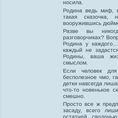
носила.
Родина ведь миф, 
такая сказочка, 
вооружившись дюйм
Разве вы никог
разговорчиках? Воп
Родина у каждого..
каждый не задастс
Родины, ваша жи
смыслом.
Если человек дл
бесполезное чмо, га
детки навсегда лиша
что-то новенькое с
смешно.
Просто все ж предп
засаду, всего лиш
остатней сволочь