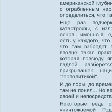
американской глубин
с ограбленным нар
определиться, что та
Еще раз подчерк
катастрофы, с изл
основ... именно я -
есть у каждого, что
что там взбредет 
вполне такая прак
которая повсюду я
падлой разберет
прикрывашек наци
"геополитикой".
И до поры, до време
там не понял... Но 
своей и непосредств
Некоторые ведь р
уничтожаемой Ро