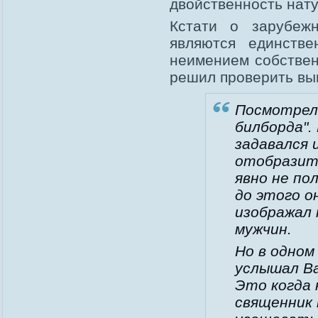
двойственность нат
Кстати о зарубеж
являются единстве
неимением собствен
решил проверить в
Посмотрел 
билборда".
задавался 
отобразить
явно не по
до этого он
изображал 
мужчин.
Но в одном
услышал В
Это когда 
священник