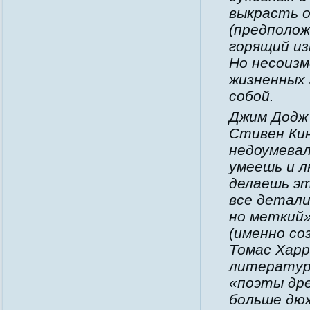
выкрасть 
(предполож
горящий и
Но несоизм
жизненных 
собой.
Джим Додж 
Стивен Кин
недоумевал
умеешь и л
делаешь э
все детали
но меткий
(именно
со
Томас Харр
литературы
«
поэты дре
больше дюж