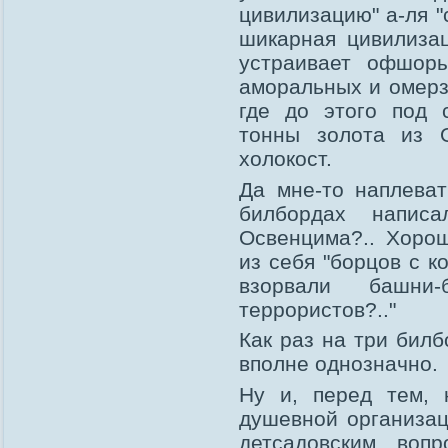
цивилизацию" а-ля "
шикарная цивилиза
устраивает офшор
аморальных и омерз
где до этого под 
тонны золота из 
холокост.
Да мне-то наплева
билбордах напис
Освенцима?.. Хоро
из себя "борцов с к
взорвали башни
террористов?.."
Как раз на три билб
вполне однозначно.
Ну и, перед тем, 
душевной организац
детсадовским вопр