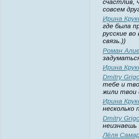
счастлив, 
совсем дру
Ирина Крук
где была п
русские во
связь.))
Роман Али
задуматьс
Ирина Крук
Dmitry Grigo
тебе и тво
жили твои 
Ирина Крук
несколько 
Dmitry Grigo
неизнаешь
Лёля Сама