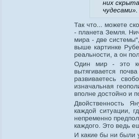
них скрыта
чудесами
».
Так что... можете ск
- планета Земля. Ни
мира - две системы"
выше картинке Рубе
реальности, а он по
Один мир - это к
вытягивается почва
развиваетесь своб
изначальная геопол
вполне достойно и п
Двойственность Ян
каждой ситуации, г
непременно предпол
каждого. Это ведь е
И какие бы ни были 