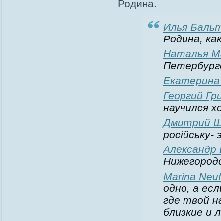
Родина.
Илья Баль
Родина, как
Наталья М
Петербург
Екатерина
Георгий Гр
научился х
Дмитрий 
російську-
Александр 
Нижегородс
Marina Neuf
одно, а ес
где твой н
близкие и 