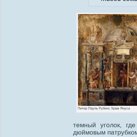
Питер Пауль Рубенс Храм Януса
темный уголок, гд
дюймовым патрубком 