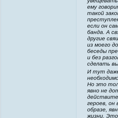
увещевать 
ему говори
такой зако
преступлен
если он сам
банда. А с
другие свя
из моего д
беседы пре
и без разг
сделать вы
И тут даж
необходимо
Но это тол
явно не до
действител
героев, он
образе, яв
жизни. Это