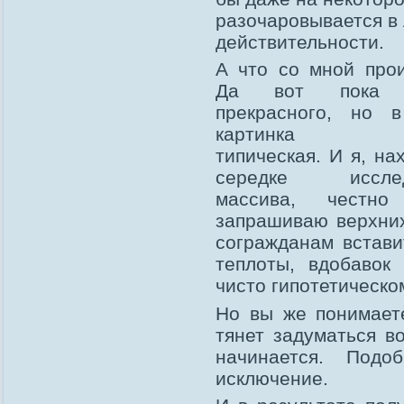
разочаровывается в
действительности.
А что со мной про
Да вот пока н
прекрасного, но 
картинка так
типическая. И я, на
середке исслед
массива, честно
запрашиваю верхних
согражданам встави
теплоты, вдобавок
чисто гипотетическо
Но вы же понимает
тянет задуматься в
начинается. Под
исключение.