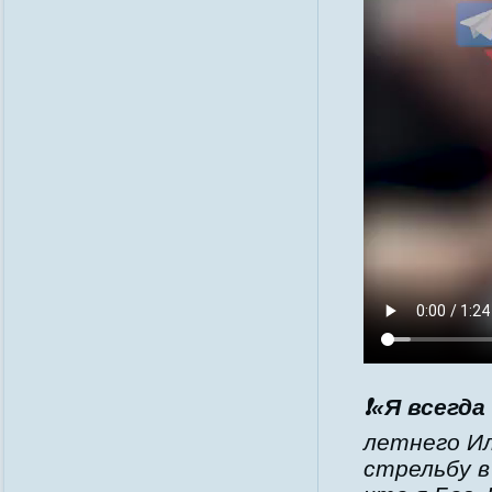
❗️
«Я всегда
летнего Ил
стрельбу в