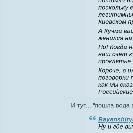
потомки ни
поскольку 
легитимны
Киевском п
А Кучма ва
женился на
Но! Когда 
наш счет к
проклятье п
Короче, в 
поговорки 
как мы ска
Российские
И тут... "пошла вода в
Bayanshirya
Ну и где в