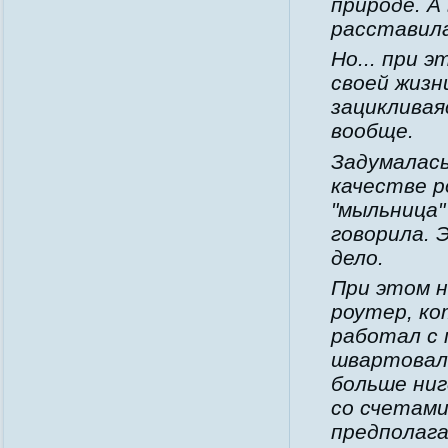
природе. А
расставила
Но... при 
своей жизн
зацикливая
вообще.
Задумалась
качестве р
"мыльница" 
говорила. 
дело.
При этом н
роутер, ко
работал с 
швартовала
больше ни
со счетам
предполаг