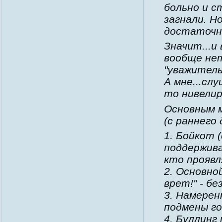
больно и с
загнали. Но
достаточн
Значит...и
вообще нет
"уважитель
А мне...слу
то нивели
Основным м
(с раннего 
1. Бойкот 
поддержива
кто проявл
2. Основно
врет!" - б
3. Намерен
подмены го
4. Буллинг