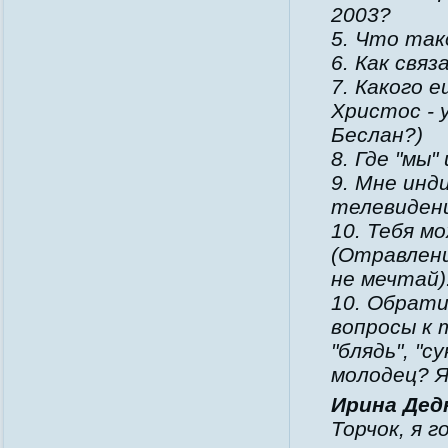
2003?
5. Что так
6. Как свя
7. Какого 
Христос - 
Беслан?)
8. Где "мы"
9. Мне ин
телевиден
10. Тебя м
(Отравлени
не мечтай)
10. Обрати
вопросы к 
"блядь", "с
молодец? Я
Ирина Дедю
Торчок, я 