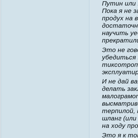
Путин или 
Пока я не 
продух на 
достаточно
научить уе
прекратил
Это не гов
убедиться 
тиксотроп
эксплуатир
И не дай в
делать зак
малограмот
высматрив
терпилой, 
шланг (или
на ходу пр
Это я к то