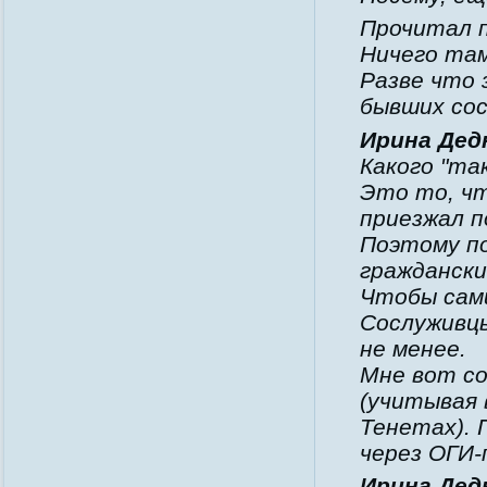
Прочитал п
Ничего там
Разве что
бывших сос
Ирина Дедю
Какого "та
Это то, чт
приезжал п
Поэтому по
граждански
Чтобы сам
Сослуживцы
не менее.
Мне вот со
(учитывая
Тенетах). 
через ОГИ-
Ирина Дедю