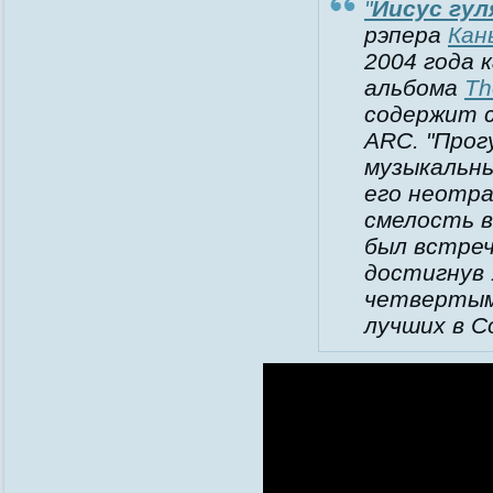
"
Иисус гу
рэпера
Кан
2004 года 
альбома
Th
содержит с
ARC. "Прог
музыкальны
его неотра
смелость 
был встреч
достигнув 
четвертым
лучших в 