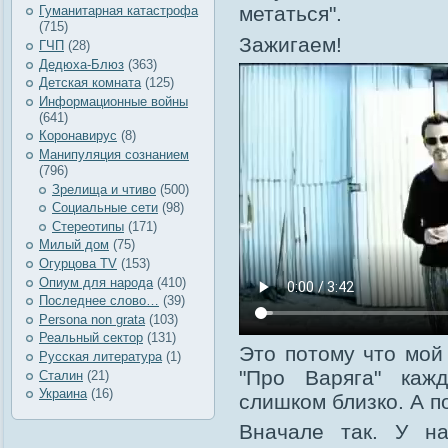
метаться".
Гуманитарная катастрофа
(715)
Зажигаем!
ГЧП
(28)
Дедюха-Блюз
(363)
Детская комната
(125)
Информационные войны
(641)
Коронавирус
(8)
Манипуляция сознанием
(796)
Зрелища и чтиво
(500)
Социальные сети
(98)
Стереотипы
(171)
Милый дом
(75)
Огурцова TV
(153)
Опиум для народа
(410)
Последнее слово…
(39)
Рersona non grata
(103)
Реальный сектор
(131)
Это потому что мой
Русская литература
(1)
"Про Варяга" каж
Сталин
(21)
Украина
(16)
слишком близко. А по
Вначале так. У н