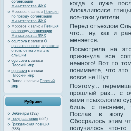
организации
когда к луже пос
Министерства ЖКХ
Апокалипсисе птицы
Морозов
к записи
Петиция
все-таки улетели.
по поводу организации
Министерства ЖКХ
Перед отъездом Ольг
Морозов
к записи
Петиция
по поводу организации
что... ну, как и р
Министерства ЖКХ
меняется.
ogurcova
к записи
О
нравственности, героике и
Посмотрела на это
о том, от кого мы это
прикинула все соп
слышим
ogurcova
к записи
немного! Вот по то
Плоский мир
понимаете, что это
ogurcova
к записи
Плоский мир
вовсе не Шут.
Павел
к записи
Плоский
Поэтому... перемеш
мир
прошлый раз... с 
вами псыхологию су
Рубрики
бишь, с песнями, 
Послав в жопу в
Вебинары
(192)
Госуправление
(534)
Обосралось этим чт
Гражданская позиция
получилось что-то 
(688)