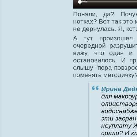
Поняли, да? Почу
нотках? Вот так это 
не дернулась. Я, кст
А тут произошел 
очередной разрушит
вижу, что один и
остановилось. И п
слышу "пора повзрос
поменять методичку
Ирина Де
для макроу
олицетворя
водоснабже
эти засра
неуплату Ж
срали? И к