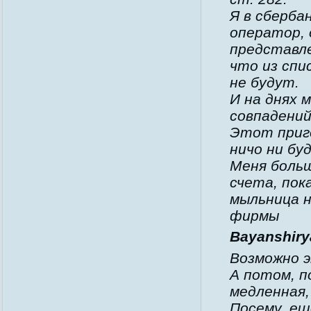
Я в сберба
оператор, 
представле
что из спи
не будут.
И на днях 
совпадений
Этот приго
ничо ни бу
Меня больш
счета, пок
мыльница н
фирмы
Bayanshirya
Возможно 
А потом, п
медленная,
Посему, ещ