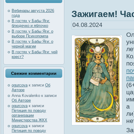
Вебинары августа 2026
Зажигаем! Час
года
В гостях у Бабы Яги:
04.08.2024
блюдечко и яблочко
В гостях у Бабы Яги: о
Ол
выборе Психопомпа
ун
В гостях у Бабы Яги: о
черной магии
ле
В гостях у Бабы Яги: чей
Ко
крест?
по
п
Свежие комментарии
па
(6
ogurcova
к записи
Об
Авторе
ца
Anna Kovalenko
к записи
им
Об Авторе
а 
ogurcova
к записи
Петиция по поводу
ли
организации
не
Министерства ЖКХ
ogurcova
к записи
За
Петиция по поводу