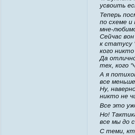
усвоить е
Теперь пос
по схеме и 
мне-любим
Сейчас вон
к статусу 
кого никто
Да отлично
тех, кого 
А я потихо
все меньше
Ну, наверно
никто не ч
Все это уж
Но! Тактик
все мы до с
С теми, кт