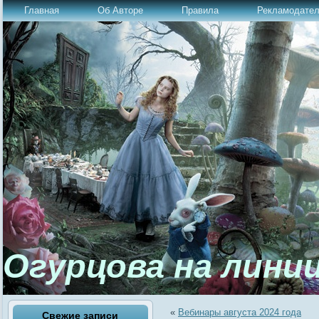
Главная
Об Авторе
Правила
Рекламодате
Огурцова на лини
«
Вебинары августа 2024 года
Свежие записи