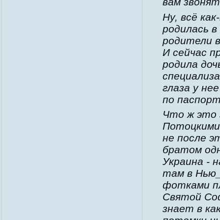
вам звонят
Ну, всё ка
родилась в
родители в
И сейчас п
родила доч
специализа
глаза у не
по паспорту
Что ж это 
Потоцкими
не после э
братом одн
Украина - н
там в Нью_
фотками п
Святой Соф
знает в ка