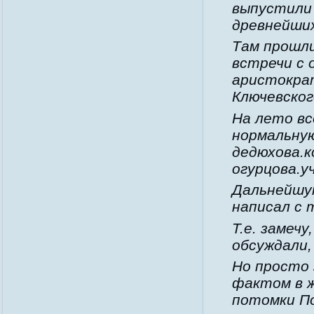
выпустили 
древнейших
Там прошл
встречи с 
аристократ
Ключевског
На лето вс
нормальную
дедюхова.к
огурцова.у
Дальнейшу
написал с 
Т.е. замеч
обсуждали,
Но просто 
фактом в ж
потомки П