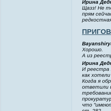
Ирина Дедю
Щазз! Не т
прям сейча
редкостная
ПРИГО
Bayanshirya
Хорошо.
А из реест
Ирина Дедю
И реестра 
как хотели
Когда я обр
ответили и
требованию
прокуратур
что "имеют
ст. 282.