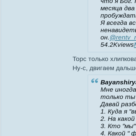
что я Бог.
месяца два
пробуждать
Я всегда в
ненавидет
он.
@rentv_
54.2K
views
Торс только хлипкова
Ну-с, двигаем дальш
Bayanshirya
Мне иногда
только ты
Давай разб
1. Куда я "
2. На како
3. Кто "мы"
4. Какой "