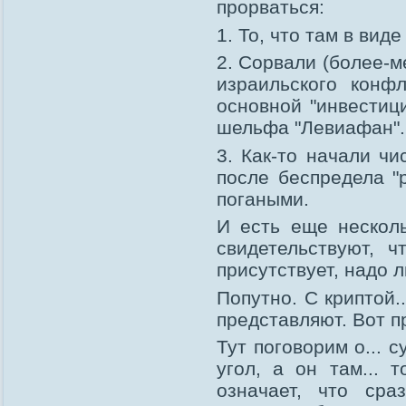
прорваться:
1. То, что там в вид
2. Сорвали (более-м
израильского конфл
основной "инвестиц
шельфа "Левиафан".
3. Как-то начали чи
после беспредела "
погаными.
И есть еще нескол
свидетельствуют, 
присутствует, надо л
Попутно. С криптой..
представляют. Вот п
Тут поговорим о... с
угол, а он там... 
означает, что сра