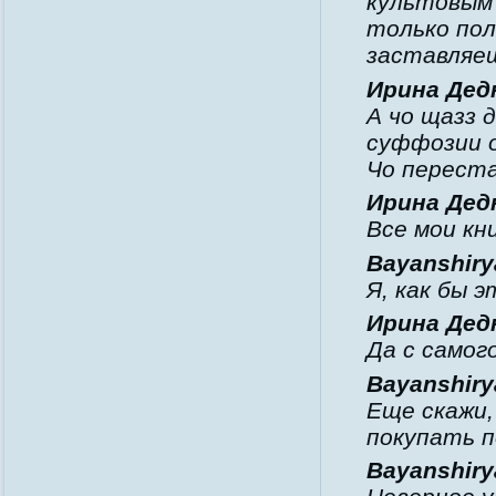
культовым
только по
заставляеш
Ирина Дедю
А чо щазз 
суффозии о
Чо перест
Ирина Дедю
Все мои кн
Bayanshirya
Я, как бы 
Ирина Дедю
Да с самог
Bayanshirya
Еще скажи,
покупать по
Bayanshirya