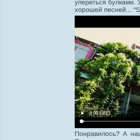
упереться булками. 
хорошей песней... "S
Понравилось? А наш