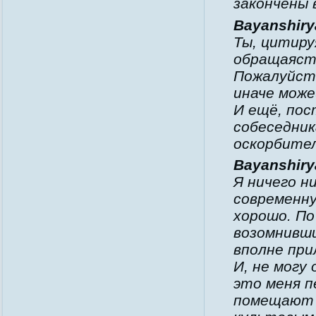
закончены в
Bayanshirya
Ты, цитиру
обращаясть
Пожалуйста
иначе мож
И ещё, пос
собеседник
оскорбител
Bayanshirya
Я ничего н
современну
хорошо. По
возомнивши
вполне при
И, не могу
это меня 
помещают 