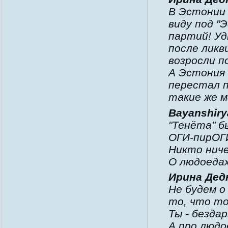
В Эстонии 
виду под "
партий! У
после ликв
возросли п
А Эстония 
перестал п
такие же м
Bayanshirya
"Тенёта" б
ОГИ-пирОГИ
Никто ниче
О людоедах
Ирина Дедю
Не будем о
то, что то
Ты - безда
А про людо