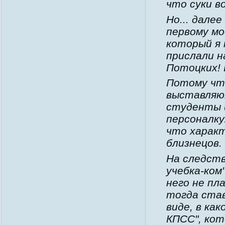
что суки в
Но... дале
первому мо
который я 
прислали н
Потоцких! 
Потому что
выставляю
студенты 
персоналку
что характ
близнецов.
На следств
учебка-ком"
него не пл
тогда став
виде, в ка
КПСС", кот