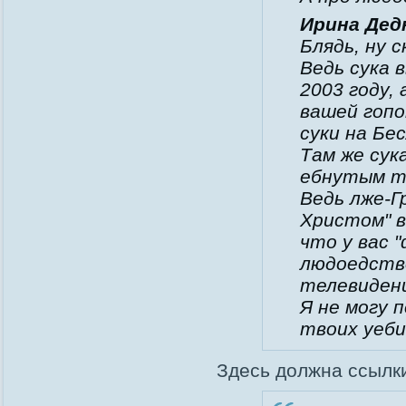
Ирина Дедю
Блядь, ну 
Ведь сука 
2003 году,
вашей гопо
суки на Бе
Там же сук
ебнутым т
Ведь лже-Г
Христом" в
что у вас 
людоедство
телевидени
Я не могу 
твоих уеб
Здесь должна ссылки