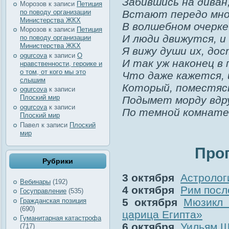
Забившись на диван
Морозов
к записи
Петиция
по поводу организации
Встают передо мной
Министерства ЖКХ
В волшебном очерке
Морозов
к записи
Петиция
И люди движутся, и
по поводу организации
Министерства ЖКХ
Я вижу души их, до
ogurcova
к записи
О
И так уж наконец в
нравственности, героике и
о том, от кого мы это
Что даже кажется, 
слышим
Который, поместясь
ogurcova
к записи
Плоский мир
Подымет морду вдр
ogurcova
к записи
По темной комнате,
Плоский мир
Павел
к записи
Плоский
мир
Про
Рубрики
3 октября
Астролог
Вебинары
(192)
4 октября
Рим посл
Госуправление
(535)
5 октября
Мюзикл 
Гражданская позиция
(690)
царица Египта»
Гуманитарная катастрофа
6 октября
Уильям Ш
(717)