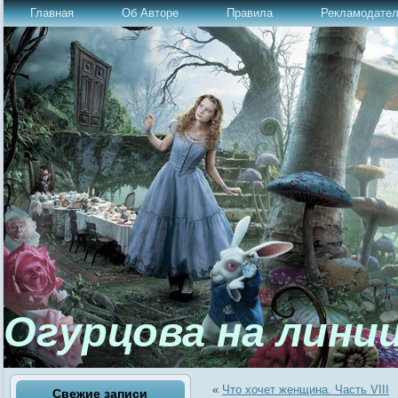
Главная
Об Авторе
Правила
Рекламодате
Огурцова на лини
«
Что хочет женщина. Часть VIII
Свежие записи