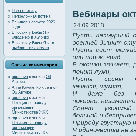
Про политику
Вебинары ок
Непреложная истина
Вебинары августа 2026
24.09.2018
года
В гостях у Бабы Яги:
Пусть пасмурный 
блюдечко и яблочко
осенней дышит сту
В гостях у Бабы Яги: о
выборе Психопомпа
Пусть сеет мелки
или порою град
В окошки звякает, 
Свежие комментарии
пенит лужи,
ogurcova
к записи
Об
Пусть сосны ч
Авторе
качаяся, шумят,
Anna Kovalenko
к записи
Об Авторе
И даже без бо
ogurcova
к записи
покорно, незаметно
Петиция по поводу
Сдает угрюмый
организации
Министерства ЖКХ
больной и бесприве
ogurcova
к записи
Природу грустную н
Петиция по поводу
организации
Я одиночества не з
Министерства ЖКХ