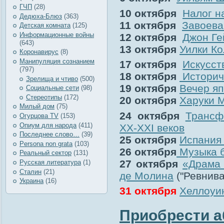
ГЧП
(28)
10 октября
Налог н
Дедюха-Блюз
(363)
11 октября
Завоева
Детская комната
(125)
Информационные войны
12 октября
Джон Ге
(643)
13 октября
Уилки Ко
Коронавирус
(8)
Манипуляция сознанием
17 октября
Искусст
(797)
18 октября
Историч
Зрелища и чтиво
(500)
19 октября
Вечер яп
Социальные сети
(98)
Стереотипы
(172)
20 октября
Харуки 
Милый дом
(75)
24 октября
Трансф
Огурцова TV
(153)
Опиум для народа
(411)
ХХ-ХХI веков
Последнее слово…
(39)
25 октября
Испания 
Рersona non grata
(103)
26 октября
Музыка б
Реальный сектор
(131)
27 октября
«Драма 
Русская литература
(1)
Сталин
(21)
де Молина
("Ревнива
Украина
(16)
31 октября
Хеллоуин
Приобрести а