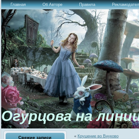
Главная
Об Авторе
Правила
Рекламодате
Огурцова на лини
«
Крушение во Внуково
Свежие записи