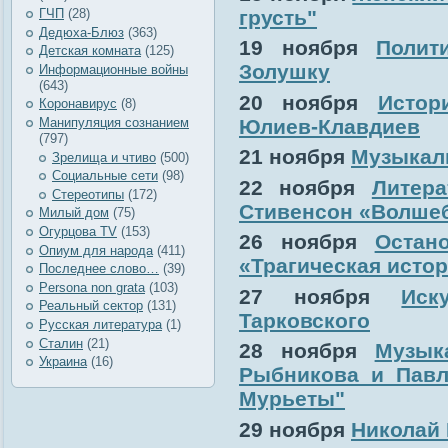
грусть"
ГЧП
(28)
Дедюха-Блюз
(363)
19 ноября
Полит
Детская комната
(125)
Золушку
Информационные войны
(643)
20 ноября
Истор
Коронавирус
(8)
Юлиев-Клавдиев
Манипуляция сознанием
(797)
21 ноября
Музыкаль
Зрелища и чтиво
(500)
Социальные сети
(98)
22 ноября
Литер
Стереотипы
(172)
Стивенсон «Волше
Милый дом
(75)
Огурцова TV
(153)
26 ноября
Остан
Опиум для народа
(411)
«Трагическая истор
Последнее слово…
(39)
Рersona non grata
(103)
27 ноября
Иск
Реальный сектор
(131)
Тарковского
Русская литература
(1)
Сталин
(21)
28 ноября
Музык
Украина
(16)
Рыбникова и
Павл
Мурьеты
"
29 ноября
Николай 