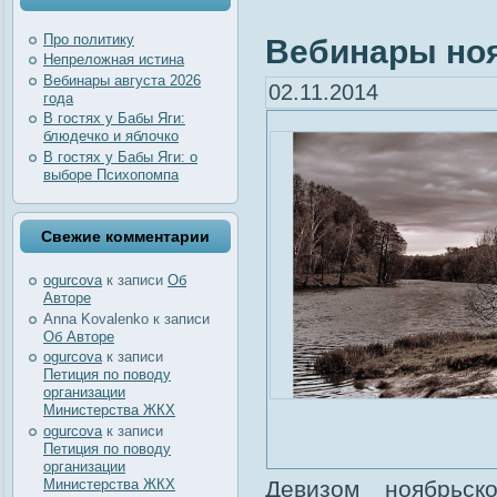
Про политику
Вебинары но
Непреложная истина
Вебинары августа 2026
02.11.2014
года
В гостях у Бабы Яги:
блюдечко и яблочко
В гостях у Бабы Яги: о
выборе Психопомпа
Свежие комментарии
ogurcova
к записи
Об
Авторе
Anna Kovalenko
к записи
Об Авторе
ogurcova
к записи
Петиция по поводу
организации
Министерства ЖКХ
ogurcova
к записи
Петиция по поводу
организации
Министерства ЖКХ
Девизом ноябрьск