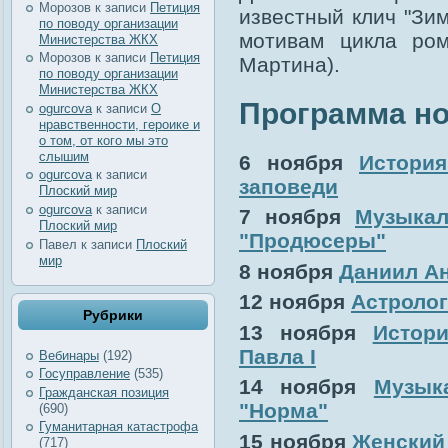
Морозов
к записи
Петиция
известный клич "Зим
по поводу организации
мотивам цикла ро
Министерства ЖКХ
Морозов
к записи
Петиция
Мартина).
по поводу организации
Министерства ЖКХ
Программа н
ogurcova
к записи
О
нравственности, героике и
о том, от кого мы это
слышим
6 ноября
Истори
ogurcova
к записи
заповеди
Плоский мир
ogurcova
к записи
7 ноября
Музыкал
Плоский мир
"Продюсеры"
Павел
к записи
Плоский
мир
8 ноября
Даниил Ан
12 ноября
Астролог
Рубрики
13 ноября
Истори
Павла I
Вебинары
(192)
Госуправление
(535)
14 ноября
Музык
Гражданская позиция
"Норма"
(690)
Гуманитарная катастрофа
15 ноября
Женский 
(717)