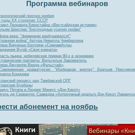
Программа вебинаров
рологический прогноз ноября
е годы ХХ столетия: СССР
зикл Леонарда Бернстайна «Вестсайдская история»
льям Шекспир "Бесплодные усилия любви"
фера века: "феминизм разбушевался!"
Странная война" Артура Невилла Чемберлена
пера Винченцо Беллини «Сомнамбула»
рджиния Вулф «Своя комната»
ласть рынка: нобелевские премии 90-х в экономике
сторические портреты: Вильгельм Завоеватель
пера Джузеппе Верди «Фальстаф»
Современная драматургия: "Изображая жертву" Братьев Пресняко
хаила Кононова
спанский процесс над Тамбовской ОПГ
спанские Бурбоны
риус Петипа и Людвиг Минкус «Дон Кихот»
гель де Сервантес Сааведра «Хитроумный идальго Дон Кихот Ламанчс
ести абонемент на ноябрь