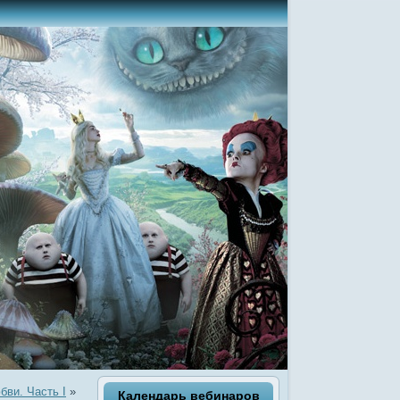
бви. Часть I
»
Календарь вебинаров