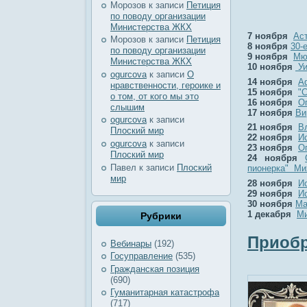
Морозов
к записи
Петиция
по поводу организации
Министерства ЖКХ
7 ноября
Аст
Морозов
к записи
Петиция
8 ноября
30-
по поводу организации
9 ноября
Мю
Министерства ЖКХ
10 ноября
Уи
ogurcova
к записи
О
14 ноября
А
нравственности, героике и
15 ноября
"
о том, от кого мы это
16 ноября
О
слышим
17 ноября
Ви
ogurcova
к записи
21 ноября
В
Плоский мир
22 ноября
И
ogurcova
к записи
23 ноября
О
Плоский мир
24 ноября
Павел
к записи
Плоский
пионерка" Ми
мир
28 ноября
И
29 ноября
И
30 ноября
Ма
1 декабря
Ми
Рубрики
Приобр
Вебинары
(192)
Госуправление
(535)
Гражданская позиция
(690)
Гуманитарная катастрофа
(717)