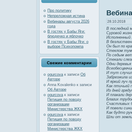
Про политику
Вебин
Непреложная истина
Вебинары августа 2026
28.10.2018
года
В последний м
В гостях у Бабы Яги:
Суровой жизн
блюдечко и яблочко
Исполненный 
В гостях у Бабы Яги: о
В безлиствен
Он был по кр
выборе Психопомпа
Стеклом тум
По седым ве
Стекали слез
Свежие комментарии
Одни деревья
Всеобесцвечи
И тут случил
ogurcova
к записи
Об
Забрезжила и
Авторе
И яркий луч п
Anna Kovalenko
к записи
Как птичьей п
Об Авторе
Из дней гряд
И плакали дер
ogurcova
к записи
Благих трудо
Петиция по поводу
Счастливых б
организации
И повели син
Министерства ЖКХ
Как будто ру
ogurcova
к записи
Шли от земли
Петиция по поводу
организации
Министерства ЖКХ