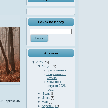
Поиск по блогу
Архивы
▼
2026
(45)
▼
Август
(3)
Про политику
Непреложная
истина
Вебинары
августа 2026
года
►
Июль
(6)
►
Июнь
(3)
ий Тарковский
►
Май
(2)
►
Апрель
(17)