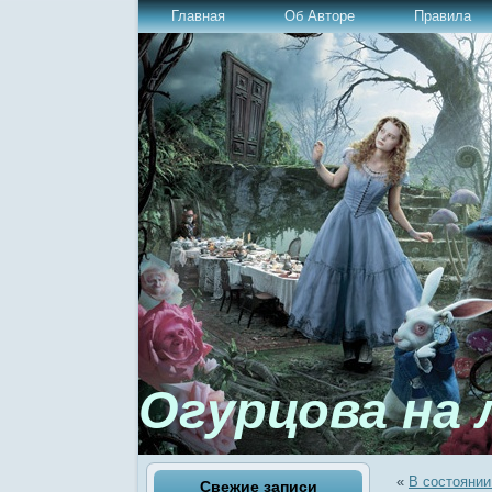
Главная
Об Авторе
Правила
Огурцова на 
«
В состояни
Свежие записи