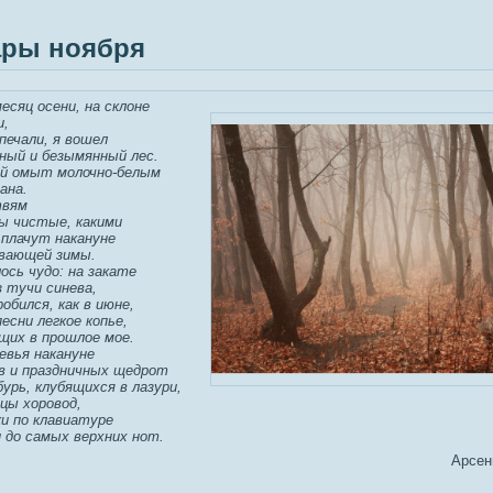
ары ноября
есяц осени, на склоне
и,
печали, я вошел
ный и безымянный лес.
ай омыт молочно-белым
ана.
твям
ы чистые, какими
 плачут накануне
вающей зимы.
ось чудо: на закате
з тучи синева,
робился, как в июне,
есни легкое копье,
ущих в прошлое мое.
евья накануне
в и праздничных щедрот
урь, клубящихся в лазури,
ицы хоровод,
ки по клавиатуре
 до самых верхних нот.
Арсен