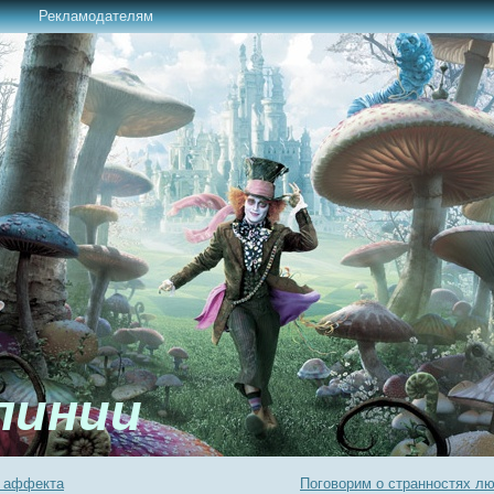
Рекламодателям
линии
и аффекта
Поговорим о странностях лю