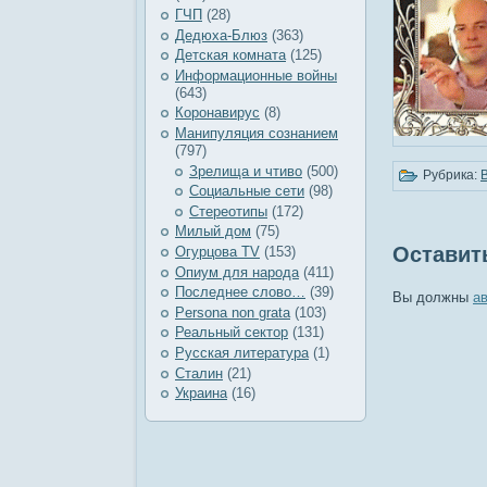
ГЧП
(28)
Дедюха-Блюз
(363)
Детская комната
(125)
Информационные войны
(643)
Коронавирус
(8)
Манипуляция сознанием
(797)
Зрелища и чтиво
(500)
Рубрика:
Социальные сети
(98)
Стереотипы
(172)
Милый дом
(75)
Оставит
Огурцова TV
(153)
Опиум для народа
(411)
Последнее слово…
(39)
Вы должны
а
Рersona non grata
(103)
Реальный сектор
(131)
Русская литература
(1)
Сталин
(21)
Украина
(16)