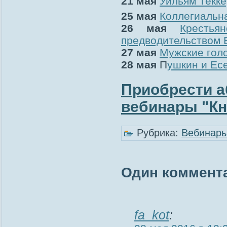
21 мая
Уильям Текк
25 мая
Коллегиальна
26 мая
Крестья
предводительством 
27 мая
Мужские гол
28 мая
П
ушкин и Ес
Приобрести а
вебинары "Кн
Рубрика:
Вебинар
Один коммент
fa_kot
: