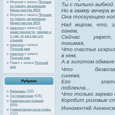
Морозов
к записи
Петиция
Ты с пыльно-зыбкой
по поводу организации
Но в гамму вечера в
Министерства ЖКХ
Морозов
к записи
Петиция
Она тоскующею но
по поводу организации
Министерства ЖКХ
Над миром, что, 
ogurcova
к записи
О
огнем,
нравственности, героике и
Сейчас умрет
о том, от кого мы это
слышим
понимая,
ogurcova
к записи
Что счастье искрил
Плоский мир
ogurcova
к записи
в нем,
Плоский мир
А в золотом обмане
Павел
к записи
Плоский
мир
Что безвозвр
синева,
Его златив
Рубрики
поблекла...
Вебинары
(192)
Что только зарево 
Госуправление
(535)
Коробит розовые ст
Гражданская позиция
(690)
Иннокентий Анненск
Гуманитарная катастрофа
(717)