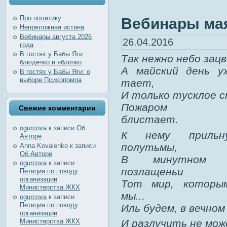
Про политику
Вебинары ма
Непреложная истина
Вебинары августа 2026
26.04.2016
года
В гостях у Бабы Яги:
Так нежно небо зацв
блюдечко и яблочко
А майский день у
В гостях у Бабы Яги: о
выборе Психопомпа
тает,
И только тусклое 
Пожаром за
Свежие комментарии
блистает.
ogurcova
к записи
Об
К нему прильн
Авторе
полутьмы,
Anna Kovalenko
к записи
Об Авторе
В минутном 
ogurcova
к записи
позлащеньи
Петиция по поводу
организации
Тот мир, которы
Министерства ЖКХ
мы...
ogurcova
к записи
Петиция по поводу
Иль будем, в вечно
организации
Министерства ЖКХ
И разлучить не мож