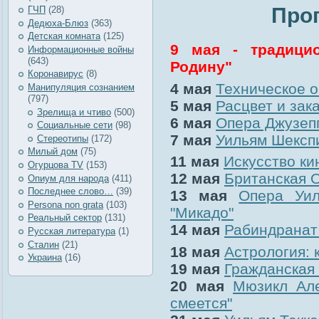
Про
ГЧП
(28)
Дедюха-Блюз
(363)
Детская комната
(125)
9 мая - традици
Информационные войны
(643)
Родину"
Коронавирус
(8)
4 мая
Техническое 
Манипуляция сознанием
(797)
5 мая
Расцвет и зак
Зрелища и чтиво
(500)
6 мая
Опера Джузеп
Социальные сети
(98)
7 мая
Уильям Шекспи
Стереотипы
(172)
Милый дом
(75)
11 мая
Искусство ки
Огурцова TV
(153)
12 мая
Британская 
Опиум для народа
(411)
Последнее слово…
(39)
13 мая
Опера Уил
Рersona non grata
(103)
"Микадо"
Реальный сектор
(131)
14 мая
Рабиндранат 
Русская литература
(1)
Сталин
(21)
18 мая
Астрология: 
Украина
(16)
19 мая
Гражданская 
20 мая
Мюзикл Але
смеется"