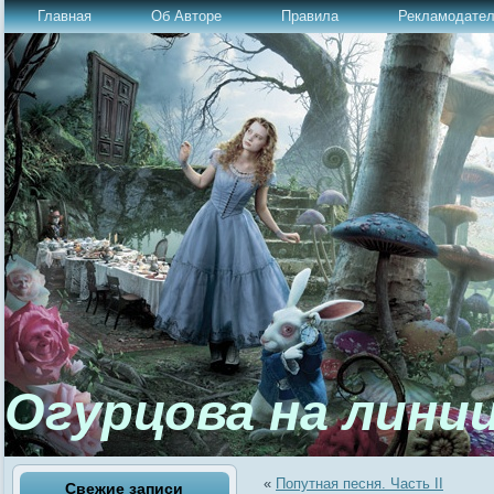
Главная
Об Авторе
Правила
Рекламодате
Огурцова на лини
«
Попутная песня. Часть II
Свежие записи